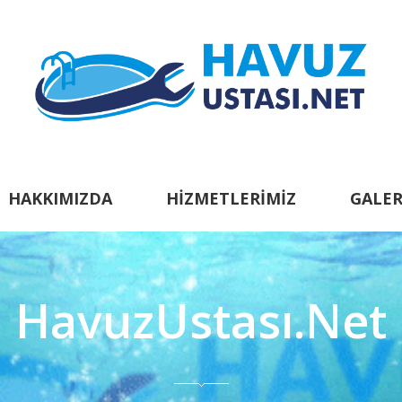
HAKKIMIZDA
HIZMETLERIMIZ
GALER
HavuzUstası.Net