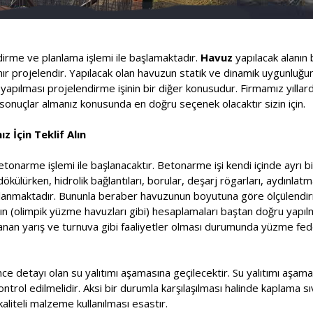
ndirme ve planlama işlemi ile başlamaktadır.
Havuz
yapılacak alanın 
lanır projelendir. Yapılacak olan havuzun statik ve dinamik uygunluğ
pılması projelendirme işinin bir diğer konusudur. Firmamız yıllard
onuçlar almanız konusunda en doğru seçenek olacaktır sizin için.
z İçin Teklif Alın
etonarme işlemi ile başlanacaktır. Betonarme işi kendi içinde ayrı bi
ülürken, hidrolik bağlantıları, borular, deşarj rögarları, aydınlatm
saplanmaktadır. Bununla beraber havuzunun boyutuna göre ölçülendir
rının (olimpik yüzme havuzları gibi) hesaplamaları baştan doğru yapı
nlanan yarış ve turnuva gibi faaliyetler olması durumunda yüzme f
ce detayı olan su yalıtımı aşamasına geçilecektir. Su yalıtımı aşa
kontrol edilmelidir. Aksi bir durumla karşılaşılması halinde kaplama s
aliteli malzeme kullanılması esastır.