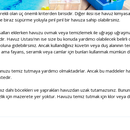
rekli olan üç önemli kriterden birisidir. Diğer ikisi ise havuz kimyas
 biraz süpürme yoluyla pırıl pırıl bir havuza sahip olabilirsiniz.
asalları eklerken havuzu ovmak veya temizlemek ile uğraşıp uğraşm
r. Havuz Ustası'nın ise size bu konuda yardımcı olabilecek belirli 
una gidebilirsiniz. Ancak kullandığınız küvetin veya duş alanının t
 ama fayans, seramik veya camlar için bunları kullanmak mümkün deği
unuzu temiz tutmaya yardımcı olmaktadırlar. Ancak bu maddeler havu
tedir.
sanız dahi böcekleri ve yaprakları havuzdan uzak tutamazsınız. Bununl
lik için mazerete yer yoktur. Havuzu temiz tutmak için klor veya di