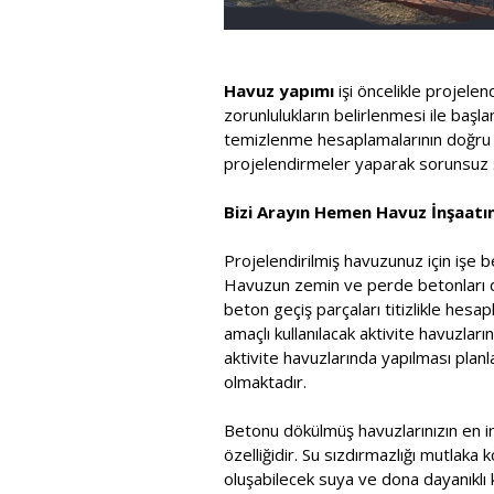
Havuz yapımı
işi öncelikle projele
zorunlulukların belirlenmesi ile baş
temizlenme hesaplamalarının doğru ya
projelendirmeler yaparak sorunsuz s
Bizi Arayın Hemen Havuz İnşaatını
Projelendirilmiş havuzunuz için işe b
Havuzun zemin ve perde betonları dök
beton geçiş parçaları titizlikle he
amaçlı kullanılacak aktivite havuzla
aktivite havuzlarında yapılması pla
olmaktadır.
Betonu dökülmüş havuzlarınızın en in
özelliğidir. Su sızdırmazlığı mutlaka 
oluşabilecek suya ve dona dayanıklı k