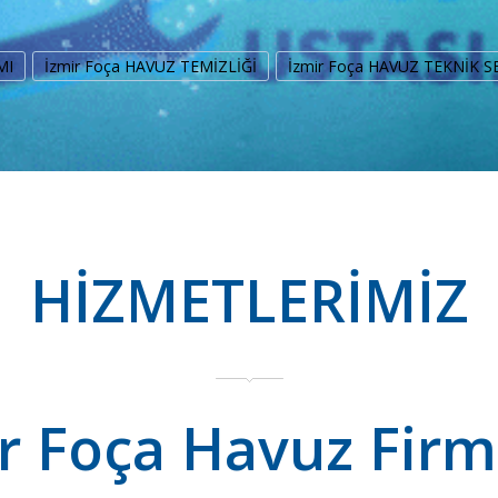
MI
İzmir Foça HAVUZ TEMİZLİĞİ
İzmir Foça HAVUZ TEKNİK S
HİZMETLERİMİZ
r Foça Havuz Firm