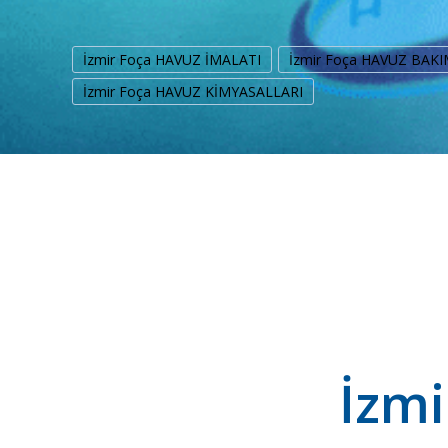
İzmir Foça HAVUZ İMALATI
İzmir Foça HAVUZ BAKI
İzmir Foça HAVUZ KİMYASALLARI
İzmi