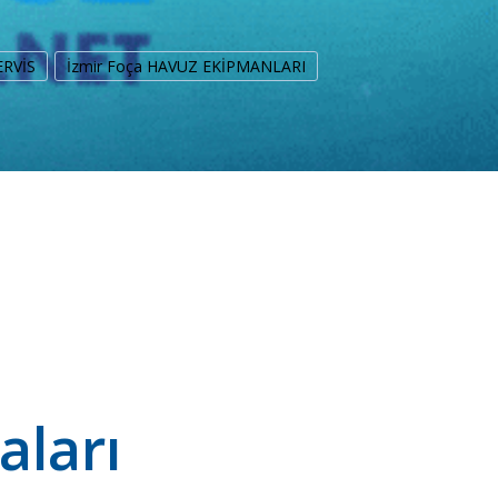
ERVİS
İzmir Foça HAVUZ EKİPMANLARI
aları