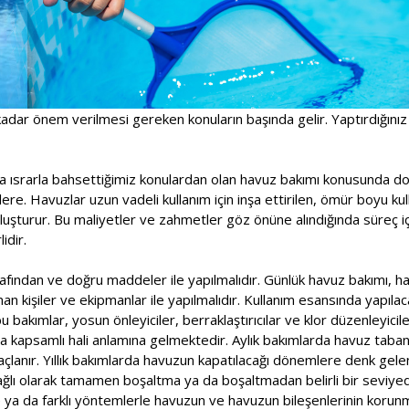
adar önem verilmesi gereken konuların başında gelir. Yaptırdığınız
a ısrarla bahsettiğimiz konulardan olan havuz bakımı konusunda doğ
ere. Havuzlar uzun vadeli kullanım için inşa ettirilen, ömür boyu kull
oluşturur. Bu maliyetler ve zahmetler göz önüne alındığında süreç 
idir.
fından ve doğru maddeler ile yapılmalıdır. Günlük havuz bakımı, haf
n kişiler ve ekipmanlar ile yapılmalıdır. Kullanım esansında yapılac
 bakımlar, yosun önleyiciler, berraklaştırıcılar ve klor düzenleyicile
a kapsamlı hali anlamına gelmektedir. Aylık bakımlarda havuz taban
çlanır. Yıllık bakımlarda havuzun kapatılacağı dönemlere denk gele
ağlı olarak tamamen boşaltma ya da boşaltmadan belirli bir seviy
e ya da farklı yöntemlerle havuzun ve havuzun bileşenlerinin korunm