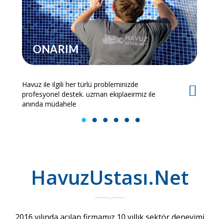
ONARIM
Havuz ile ilgili her türlü probleminizde
Es
profesyonel destek. uzman ekiplaeirmiz ile
bi
anında müdahele
1
2
3
4
5
6
HavuzUstası.Net
2016 yılında açılan firmamız 10 yıllık sektör deneyimi