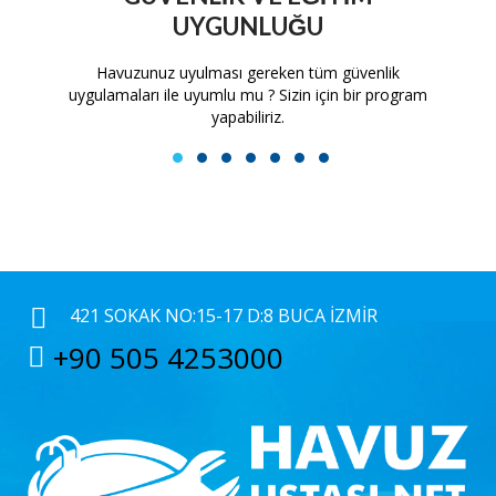
UYGUNLUĞU
tam
Havuzunuz uyulması gereken tüm güvenlik
H
uygulamaları ile uyumlu mu ? Sizin için bir program
yapabiliriz.
1
2
3
4
5
6
7
421 SOKAK NO:15-17 D:8 BUCA İZMIR
+90 505 4253000