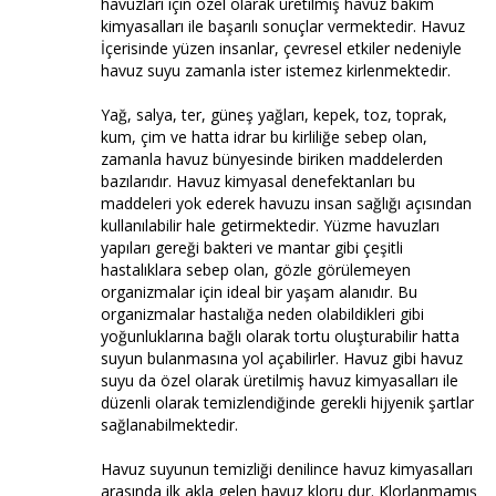
havuzları için özel olarak üretilmiş havuz bakım
kimyasalları ile başarılı sonuçlar vermektedir. Havuz
İçerisinde yüzen insanlar, çevresel etkiler nedeniyle
havuz suyu zamanla ister istemez kirlenmektedir.
Yağ, salya, ter, güneş yağları, kepek, toz, toprak,
kum, çim ve hatta idrar bu kirliliğe sebep olan,
zamanla havuz bünyesinde biriken maddelerden
bazılarıdır. Havuz kimyasal denefektanları bu
maddeleri yok ederek havuzu insan sağlığı açısından
kullanılabilir hale getirmektedir. Yüzme havuzları
yapıları gereği bakteri ve mantar gibi çeşitli
hastalıklara sebep olan, gözle görülemeyen
organizmalar için ideal bir yaşam alanıdır. Bu
organizmalar hastalığa neden olabildikleri gibi
yoğunluklarına bağlı olarak tortu oluşturabilir hatta
suyun bulanmasına yol açabilirler. Havuz gibi havuz
suyu da özel olarak üretilmiş havuz kimyasalları ile
düzenli olarak temizlendiğinde gerekli hijyenik şartlar
sağlanabilmektedir.
Havuz suyunun temizliği denilince havuz kimyasalları
arasında ilk akla gelen havuz kloru dur. Klorlanmamış