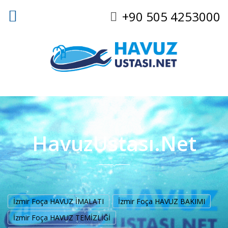
+90 505 4253000
HavuzUstası.Net
İzmir Foça HAVUZ İMALATI
İzmir Foça HAVUZ BAKIMI
İzmir Foça HAVUZ TEMİZLİĞİ