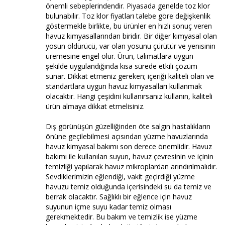
önemli sebeplerindendir. Piyasada genelde toz klor
bulunabilir. Toz klor fiyatları talebe göre değişkenlik
göstermekle birlikte, bu ürünler en hızlı sonuç veren
havuz kimyasallarından biridir. Bir diğer kimyasal olan
yosun öldürücü, var olan yosunu çürütür ve yenisinin
üremesine engel olur. Ürün, talimatlara uygun
şekilde uygulandığında kısa sürede etkili çözüm
sunar. Dikkat etmeniz gereken; içeriği kaliteli olan ve
standartlara uygun havuz kimyasalları kullanmak
olacaktır. Hangi çeşidini kullanırsanız kullanın, kaliteli
ürün almaya dikkat etmelisiniz.
Dış görünüşün güzelliğinden öte salgın hastalıkların
önüne geçilebilmesi açısından yüzme havuzlarında
havuz kimyasal bakımı son derece önemlidir. Havuz
bakımı ile kullanılan suyun, havuz çevresinin ve içinin
temizliği yapılarak havuz mikroplardan arındırılmalıdır.
Sevdiklerimizin eğlendiği, vakit geçirdiği yüzme
havuzu temiz olduğunda içerisindeki su da temiz ve
berrak olacaktır. Sağlıklı bir eğlence için havuz
suyunun içme suyu kadar temiz olması
gerekmektedir. Bu bakım ve temizlik ise yüzme