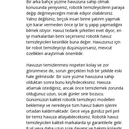
Bir arka bahçe yüzme havuzuna sahip olmak
konusunda yeniyseniz, robotik temizleyicilerin paraya
değip değmeyeceğini merak ediyor olabilirsiniz.
Yalnız değilsiniz, birçok insan birine yatırım yapmak
için karar vermeden önce iyi bir iş yapıp yapmadığını
bilmek istiyor. Havuz tedarik şirketleri evet diyor, en
iyi markalardan birini seçerseniz robotik havuz
temizleyicileri kesinlikle buna değer. Havuzunuz için
bir robot temizleyiciyi düşünüyorsanız, mevcut
özellikleri araştırmak önemlidir.
Havuzun temizlenmesi nispeten kolay ve zor
görünmese de, sorun gerçekten hızlı bir şekilde eski
hale gelmesidir. Bir süre yüzme havuzuna sahip
olduktan sonra bunu keşfedeceksiniz. Havuza
atlamak istediğiniz, ancak önce temizlemek zorunda
olduğunuz uzun, sıcak günler sinir bozucu.
Günümüzün kaliteli robotik temizleyici modelleri
beklemeyi ve neredeyse tüm havuz bakım işlerini
ortadan kaldırmaktadır. Gece veya gündüz pırıl pırıl
bir temiz havuza atlayabileceksiniz. Robotik havuz
temizleyicileri kaliteli markalarda iyi garantilerle gelir.
8 yıl veya daha uzun süre dayanır ve bakımı kolaydır.