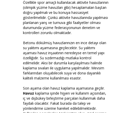
Özellikle spor amaçlı kullanılacak aktivite havuzlarının
(olimpik yüzme havuzları gibi) hesaplamaları baştan
doğru yapılmalı ve bu konuya hassasiyet
gösterilmelidir. Çünkü aktivite havuzlarında yapılması
planlanan yarış ve turnuva gibi faaliyetler olması
durumunda yüzme federasyonunun denetim ve
kontrolleri zorunlu olmaktadır.
Betonu dökülmüş havuzlarınızın en ince detayı olan
su yalıtımı aşamasına geçilecektir. Su yalıtımı
aşaması havuz inşaatının neredeyse en temel yapı
özelliğidir. Su sızdırmazlığı mutlaka kontrol
edilmelidir. Aksi bir durumla karşılaşılması halinde
kaplama sıvaları ile uygulama yapılmalıdır. Mevsim
farklarından oluşabilecek suya ve dona dayanıklı
kaliteli malzeme kullanılması esastır.
Son aşama olan havuz kaplama aşamasına geçilir.
Havuz
kaplama işinde hijyen ve kullanım açısından,
iç ve dışbükey birleştirme parçaları kullanmak daha
faydalı olacaktır. Fakat burada da talep ve
yönlendirme üzerine hareket edilebilmektedir.