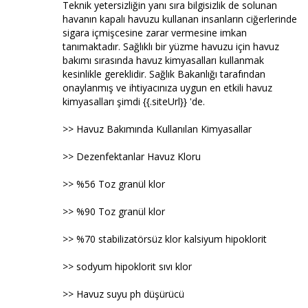
Teknik yetersizliğin yanı sıra bilgisizlik de solunan
havanın kapalı havuzu kullanan insanların ciğerlerinde
sigara içmişcesine zarar vermesine imkan
tanımaktadır. Sağlıklı bir yüzme havuzu için havuz
bakımı sırasında havuz kimyasalları kullanmak
kesinlikle gereklidir. Sağlık Bakanlığı tarafından
onaylanmış ve ihtiyacınıza uygun en etkili havuz
kimyasalları şimdi {{.siteUrl}} 'de.
>> Havuz Bakımında Kullanılan Kimyasallar
>> Dezenfektanlar Havuz Kloru
>> %56 Toz granül klor
>> %90 Toz granül klor
>> %70 stabilizatörsüz klor kalsiyum hipoklorit
>> sodyum hipoklorit sıvı klor
>> Havuz suyu ph düşürücü