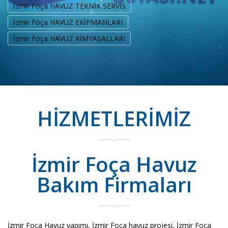
İzmir Foça HAVUZ TEKNİK SERVİS
İzmir Foça HAVUZ EKİPMANLARI
İzmir Foça HAVUZ KİMYASALLARI
HİZMETLERİMİZ
İzmir Foça Havuz
Bakım Firmaları
İzmir Foça Havuz yapımı, İzmir Foça havuz projesi, İzmir Foça