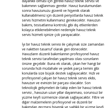
dayanıklı olması için gerekli havuz teknik servisi ve
bakımının sağlanması gerekir. Havuz kurulumundan
sonra havuzunuzu güvenli ve hijyenik olarak
kullanabilmeniz için düzenli periyotlarda havuz teknik
servis hizmetini kullanmanız gerekecektir. Havuzun
bakımı, tesisatlarına kontrolü gibi dış etkenlerden
kolayca etkilenebilmeleri nedeniyle havuz teknik
servis hizmeti işinize çok yarayacaktır.
İyi bir havuz teknik servisi ile çalışmak size zamandan
ve nakitten tasarruf olarak geri dönecektir.
Havuzların düzenli bakımlarının profesyonel havuz
teknik servisi tarafından yapılması olası sorunların
önüne geçebilir. Buna ek olarak, çıkan her hangi bir
sorunda hızlı müdahale ve yedek parça temini gibi
konularda size büyük destek sağlayacaktır. Hızlı ve
profesyonel çalışan bir havuz teknik servis ekibi,
havuzun ve evinizin bir parçası olacaktır. Son
teknolojik gelişmeleri de takip eden bir havuz teknik
servisi , havuzun uzun yıllar dayanması, sorunsuz bir
yüzme keyfi sürmenize olanak sağlayacaktır. Filtre ve
diğer malzemelerin profesyonel ve düzenli bir
bakımdan geçmesi hijyenik ve sağlıklı bir yüzme keyfi