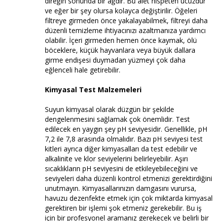
direğin sonunda bir ağdır. Bu alet nispeten ucuzdur
ve eğer bir şey olursa kolayca değiştirilir. Öğeleri
filtreye girmeden önce yakalayabilmek, filtreyi daha
düzenli temizleme ihtiyacınızı azaltmanıza yardımcı
olabilir. İçeri girmeden hemen önce kaymak, ölü
böceklere, küçük hayvanlara veya büyük dallara
girme endişesi duymadan yüzmeyi çok daha
eğlenceli hale getirebilir.
Kimyasal Test Malzemeleri
Suyun kimyasal olarak düzgün bir şekilde
dengelenmesini sağlamak çok önemlidir. Test
edilecek en yaygın şey pH seviyesidir. Genellikle, pH
7,2 ile 7,8 arasında olmalıdır. Bazı pH seviyesi test
kitleri ayrıca diğer kimyasalları da test edebilir ve
alkalinite ve klor seviyelerini belirleyebilir. Aşırı
sıcaklıkların pH seviyesini de etkileyebileceğini ve
seviyeleri daha düzenli kontrol etmenizi gerektirdiğini
unutmayın. Kimyasallarınızın damgasını vurursa,
havuzu dezenfekte etmek için çok miktarda kimyasal
gerektiren bir işlemi şok etmeniz gerekebilir. Bu iş
için bir profesyonel aramanız gerekecek ve belirli bir