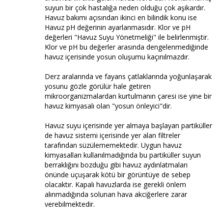
suyun bir çok hastalığa neden olduğu çok aşikardır.
Havuz bakımı açısından ikinci en bilindik konu ise
Havuz pH değerinin ayarlanmasıdır. Klor ve pH
değerleri "Havuz Suyu Yönetmeliği" ile belirlenmiştir.
Klor ve pH bu değerler arasında dengelenmediğinde
havuz içerisinde yosun oluşumu kaçınılmazdır.
Derz aralarında ve fayans çatlaklarında yoğunlaşarak
yosunu gözle görülür hale getiren
mikroorganizmalardan kurtulmanın çaresi ise yine bir
havuz kimyasalı olan "yosun önleyici"dir.
Havuz suyu içerisinde yer almaya başlayan partiküller
de havuz sistemi içerisinde yer alan filtreler
tarafından süzülememektedir. Uygun havuz
kimyasalları kullanılmadığında bu partiküller suyun
berraklığını bozduğu gibi havuz aydınlatmaları
önünde uçuşarak kötü bir görüntüye de sebep
olacaktır. Kapalı havuzlarda ise gerekli önlem
alınmadığında solunan hava akciğerlere zarar
verebilmektedir.