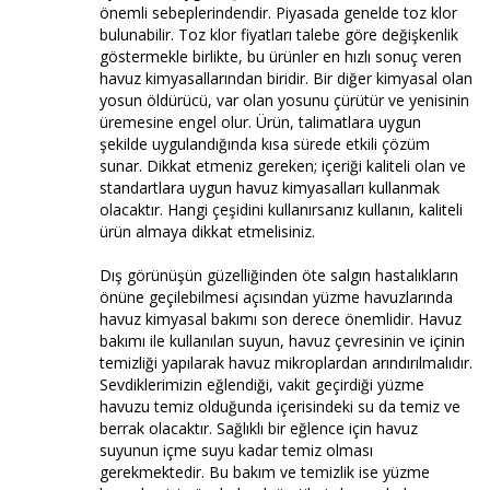
önemli sebeplerindendir. Piyasada genelde toz klor
bulunabilir. Toz klor fiyatları talebe göre değişkenlik
göstermekle birlikte, bu ürünler en hızlı sonuç veren
havuz kimyasallarından biridir. Bir diğer kimyasal olan
yosun öldürücü, var olan yosunu çürütür ve yenisinin
üremesine engel olur. Ürün, talimatlara uygun
şekilde uygulandığında kısa sürede etkili çözüm
sunar. Dikkat etmeniz gereken; içeriği kaliteli olan ve
standartlara uygun havuz kimyasalları kullanmak
olacaktır. Hangi çeşidini kullanırsanız kullanın, kaliteli
ürün almaya dikkat etmelisiniz.
Dış görünüşün güzelliğinden öte salgın hastalıkların
önüne geçilebilmesi açısından yüzme havuzlarında
havuz kimyasal bakımı son derece önemlidir. Havuz
bakımı ile kullanılan suyun, havuz çevresinin ve içinin
temizliği yapılarak havuz mikroplardan arındırılmalıdır.
Sevdiklerimizin eğlendiği, vakit geçirdiği yüzme
havuzu temiz olduğunda içerisindeki su da temiz ve
berrak olacaktır. Sağlıklı bir eğlence için havuz
suyunun içme suyu kadar temiz olması
gerekmektedir. Bu bakım ve temizlik ise yüzme