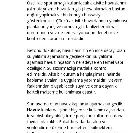
Özellikle spor amaçlı kullanılacak aktivite havuzlarının
(olimpik yüzme havuzları gibi) hesaplamaları baştan
doğru yapılmalı ve bu konuya hassasiyet
gösterilmelidir. Çünkü aktivite havuzlarında yapılması
planlanan yarış ve turnuva gibi faaliyetler olması
durumunda yüzme federasyonunun denetim ve
kontrolleri zorunlu olmaktadır.
Betonu dökülmüş havuzlarınızın en ince detayı olan
su yalıtımı aşamasına geçilecektir. Su yalıtımı
aşaması havuz inşaatının neredeyse en temel yapı
özelliğidir. Su sızdırmazlığı mutlaka kontrol
edilmelidir. Aksi bir durumla karşılaşılması halinde
kaplama sıvaları ile uygulama yapılmalıdır. Mevsim
farklarından oluşabilecek suya ve dona dayanıklı
kaliteli malzeme kullanılması esastır.
Son aşama olan havuz kaplama aşamasına geçilir.
Havuz
kaplama işinde hijyen ve kullanım açısından,
iç ve dışbükey birleştirme parçaları kullanmak daha
faydalı olacaktır. Fakat burada da talep ve
yönlendirme üzerine hareket edilebilmektedir.