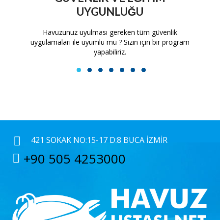
UYGUNLUĞU
tam
Havuzunuz uyulması gereken tüm güvenlik
H
uygulamaları ile uyumlu mu ? Sizin için bir program
yapabiliriz.
1
2
3
4
5
6
7
421 SOKAK NO:15-17 D:8 BUCA İZMIR
+90 505 4253000