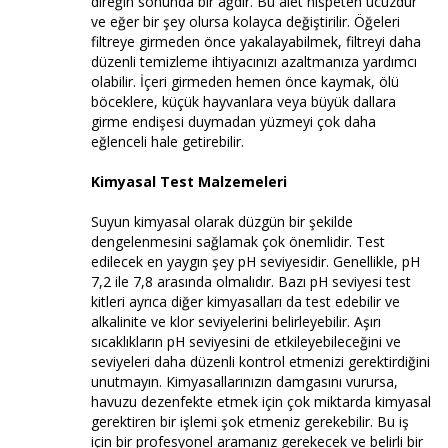
direğin sonunda bir ağdır. Bu alet nispeten ucuzdur
ve eğer bir şey olursa kolayca değiştirilir. Öğeleri
filtreye girmeden önce yakalayabilmek, filtreyi daha
düzenli temizleme ihtiyacınızı azaltmanıza yardımcı
olabilir. İçeri girmeden hemen önce kaymak, ölü
böceklere, küçük hayvanlara veya büyük dallara
girme endişesi duymadan yüzmeyi çok daha
eğlenceli hale getirebilir.
Kimyasal Test Malzemeleri
Suyun kimyasal olarak düzgün bir şekilde
dengelenmesini sağlamak çok önemlidir. Test
edilecek en yaygın şey pH seviyesidir. Genellikle, pH
7,2 ile 7,8 arasında olmalıdır. Bazı pH seviyesi test
kitleri ayrıca diğer kimyasalları da test edebilir ve
alkalinite ve klor seviyelerini belirleyebilir. Aşırı
sıcaklıkların pH seviyesini de etkileyebileceğini ve
seviyeleri daha düzenli kontrol etmenizi gerektirdiğini
unutmayın. Kimyasallarınızın damgasını vurursa,
havuzu dezenfekte etmek için çok miktarda kimyasal
gerektiren bir işlemi şok etmeniz gerekebilir. Bu iş
için bir profesyonel aramanız gerekecek ve belirli bir