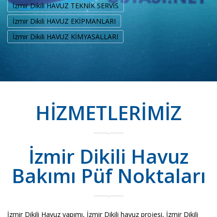
İzmir Dikili HAVUZ TEKNİK SERVİS
İzmir Dikili HAVUZ EKİPMANLARI
İzmir Dikili HAVUZ KİMYASALLARI
HİZMETLERİMİZ
İzmir Dikili Havuz
Bakımı Püf Noktaları
İzmir Dikili Havuz yapımı, İzmir Dikili havuz projesi, İzmir Dikili