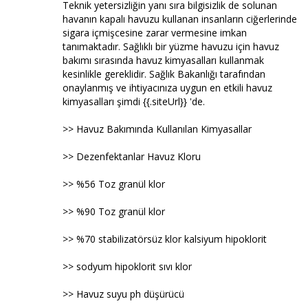
Teknik yetersizliğin yanı sıra bilgisizlik de solunan
havanın kapalı havuzu kullanan insanların ciğerlerinde
sigara içmişcesine zarar vermesine imkan
tanımaktadır. Sağlıklı bir yüzme havuzu için havuz
bakımı sırasında havuz kimyasalları kullanmak
kesinlikle gereklidir. Sağlık Bakanlığı tarafından
onaylanmış ve ihtiyacınıza uygun en etkili havuz
kimyasalları şimdi {{.siteUrl}} 'de.
>> Havuz Bakımında Kullanılan Kimyasallar
>> Dezenfektanlar Havuz Kloru
>> %56 Toz granül klor
>> %90 Toz granül klor
>> %70 stabilizatörsüz klor kalsiyum hipoklorit
>> sodyum hipoklorit sıvı klor
>> Havuz suyu ph düşürücü