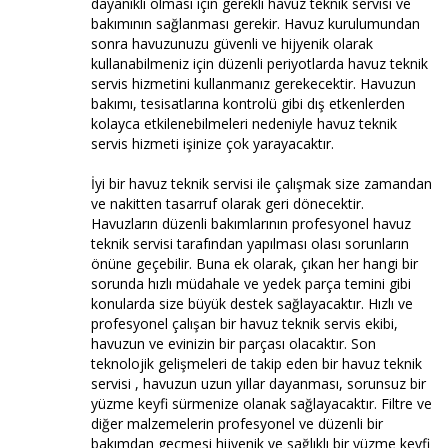
dayanıklı olması için gerekli havuz teknik servisi ve
bakımının sağlanması gerekir. Havuz kurulumundan
sonra havuzunuzu güvenli ve hijyenik olarak
kullanabilmeniz için düzenli periyotlarda havuz teknik
servis hizmetini kullanmanız gerekecektir. Havuzun
bakımı, tesisatlarına kontrolü gibi dış etkenlerden
kolayca etkilenebilmeleri nedeniyle havuz teknik
servis hizmeti işinize çok yarayacaktır.
İyi bir havuz teknik servisi ile çalışmak size zamandan
ve nakitten tasarruf olarak geri dönecektir.
Havuzların düzenli bakımlarının profesyonel havuz
teknik servisi tarafından yapılması olası sorunların
önüne geçebilir. Buna ek olarak, çıkan her hangi bir
sorunda hızlı müdahale ve yedek parça temini gibi
konularda size büyük destek sağlayacaktır. Hızlı ve
profesyonel çalışan bir havuz teknik servis ekibi,
havuzun ve evinizin bir parçası olacaktır. Son
teknolojik gelişmeleri de takip eden bir havuz teknik
servisi , havuzun uzun yıllar dayanması, sorunsuz bir
yüzme keyfi sürmenize olanak sağlayacaktır. Filtre ve
diğer malzemelerin profesyonel ve düzenli bir
bakımdan geçmesi hijyenik ve sağlıklı bir yüzme keyfi