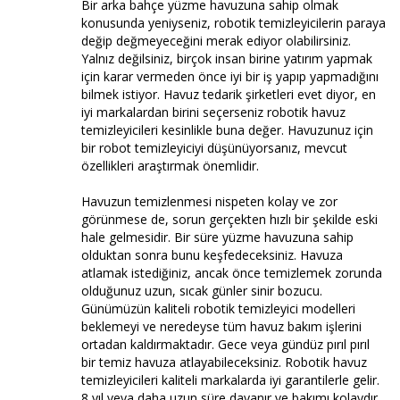
Bir arka bahçe yüzme havuzuna sahip olmak
konusunda yeniyseniz, robotik temizleyicilerin paraya
değip değmeyeceğini merak ediyor olabilirsiniz.
Yalnız değilsiniz, birçok insan birine yatırım yapmak
için karar vermeden önce iyi bir iş yapıp yapmadığını
bilmek istiyor. Havuz tedarik şirketleri evet diyor, en
iyi markalardan birini seçerseniz robotik havuz
temizleyicileri kesinlikle buna değer. Havuzunuz için
bir robot temizleyiciyi düşünüyorsanız, mevcut
özellikleri araştırmak önemlidir.
Havuzun temizlenmesi nispeten kolay ve zor
görünmese de, sorun gerçekten hızlı bir şekilde eski
hale gelmesidir. Bir süre yüzme havuzuna sahip
olduktan sonra bunu keşfedeceksiniz. Havuza
atlamak istediğiniz, ancak önce temizlemek zorunda
olduğunuz uzun, sıcak günler sinir bozucu.
Günümüzün kaliteli robotik temizleyici modelleri
beklemeyi ve neredeyse tüm havuz bakım işlerini
ortadan kaldırmaktadır. Gece veya gündüz pırıl pırıl
bir temiz havuza atlayabileceksiniz. Robotik havuz
temizleyicileri kaliteli markalarda iyi garantilerle gelir.
8 yıl veya daha uzun süre dayanır ve bakımı kolaydır.