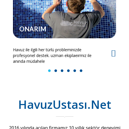
ONARIM
Havuz ile ilgili her türlü probleminizde
Es
profesyonel destek. uzman ekiplaeirmiz ile
bi
anında müdahele
1
2
3
4
5
6
HavuzUstası.Net
2016 yılında açılan firmamız 10 yıllık sektör deneyimi