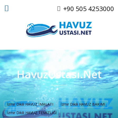
+90 505 4253000
HavuzUstası.Net
İzmir Dikili HAVUZ İMALATI
İzmir Dikili HAVUZ BAKIMI
İzmir Dikili HAVUZ TEMİZLİĞİ