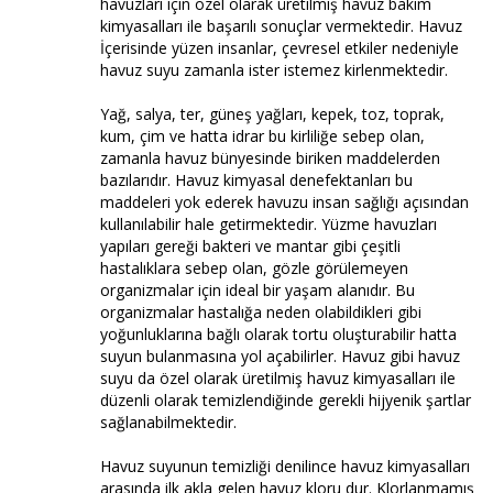
havuzları için özel olarak üretilmiş havuz bakım
kimyasalları ile başarılı sonuçlar vermektedir. Havuz
İçerisinde yüzen insanlar, çevresel etkiler nedeniyle
havuz suyu zamanla ister istemez kirlenmektedir.
Yağ, salya, ter, güneş yağları, kepek, toz, toprak,
kum, çim ve hatta idrar bu kirliliğe sebep olan,
zamanla havuz bünyesinde biriken maddelerden
bazılarıdır. Havuz kimyasal denefektanları bu
maddeleri yok ederek havuzu insan sağlığı açısından
kullanılabilir hale getirmektedir. Yüzme havuzları
yapıları gereği bakteri ve mantar gibi çeşitli
hastalıklara sebep olan, gözle görülemeyen
organizmalar için ideal bir yaşam alanıdır. Bu
organizmalar hastalığa neden olabildikleri gibi
yoğunluklarına bağlı olarak tortu oluşturabilir hatta
suyun bulanmasına yol açabilirler. Havuz gibi havuz
suyu da özel olarak üretilmiş havuz kimyasalları ile
düzenli olarak temizlendiğinde gerekli hijyenik şartlar
sağlanabilmektedir.
Havuz suyunun temizliği denilince havuz kimyasalları
arasında ilk akla gelen havuz kloru dur. Klorlanmamış