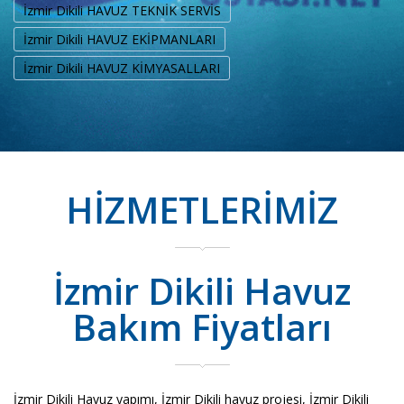
İzmir Dikili HAVUZ TEKNİK SERVİS
İzmir Dikili HAVUZ EKİPMANLARI
İzmir Dikili HAVUZ KİMYASALLARI
HİZMETLERİMİZ
İzmir Dikili Havuz
Bakım Fiyatları
İzmir Dikili Havuz yapımı, İzmir Dikili havuz projesi, İzmir Dikili