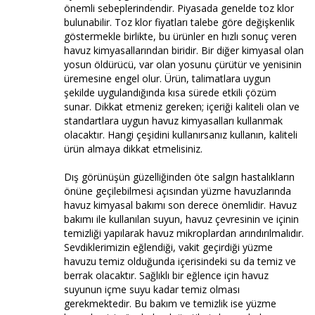
önemli sebeplerindendir. Piyasada genelde toz klor
bulunabilir. Toz klor fiyatları talebe göre değişkenlik
göstermekle birlikte, bu ürünler en hızlı sonuç veren
havuz kimyasallarından biridir. Bir diğer kimyasal olan
yosun öldürücü, var olan yosunu çürütür ve yenisinin
üremesine engel olur. Ürün, talimatlara uygun
şekilde uygulandığında kısa sürede etkili çözüm
sunar. Dikkat etmeniz gereken; içeriği kaliteli olan ve
standartlara uygun havuz kimyasalları kullanmak
olacaktır. Hangi çeşidini kullanırsanız kullanın, kaliteli
ürün almaya dikkat etmelisiniz.
Dış görünüşün güzelliğinden öte salgın hastalıkların
önüne geçilebilmesi açısından yüzme havuzlarında
havuz kimyasal bakımı son derece önemlidir. Havuz
bakımı ile kullanılan suyun, havuz çevresinin ve içinin
temizliği yapılarak havuz mikroplardan arındırılmalıdır.
Sevdiklerimizin eğlendiği, vakit geçirdiği yüzme
havuzu temiz olduğunda içerisindeki su da temiz ve
berrak olacaktır. Sağlıklı bir eğlence için havuz
suyunun içme suyu kadar temiz olması
gerekmektedir. Bu bakım ve temizlik ise yüzme