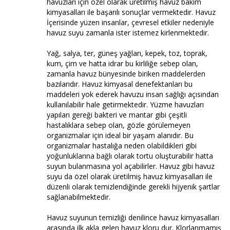
havuzları için özel olarak üretilmiş havuz bakım
kimyasalları ile başarılı sonuçlar vermektedir. Havuz
İçerisinde yüzen insanlar, çevresel etkiler nedeniyle
havuz suyu zamanla ister istemez kirlenmektedir.
Yağ, salya, ter, güneş yağları, kepek, toz, toprak,
kum, çim ve hatta idrar bu kirliliğe sebep olan,
zamanla havuz bünyesinde biriken maddelerden
bazılarıdır. Havuz kimyasal denefektanları bu
maddeleri yok ederek havuzu insan sağlığı açısından
kullanılabilir hale getirmektedir. Yüzme havuzları
yapıları gereği bakteri ve mantar gibi çeşitli
hastalıklara sebep olan, gözle görülemeyen
organizmalar için ideal bir yaşam alanıdır. Bu
organizmalar hastalığa neden olabildikleri gibi
yoğunluklarına bağlı olarak tortu oluşturabilir hatta
suyun bulanmasına yol açabilirler. Havuz gibi havuz
suyu da özel olarak üretilmiş havuz kimyasalları ile
düzenli olarak temizlendiğinde gerekli hijyenik şartlar
sağlanabilmektedir.
Havuz suyunun temizliği denilince havuz kimyasalları
arasında ilk akla gelen havuz kloru dur. Klorlanmamış