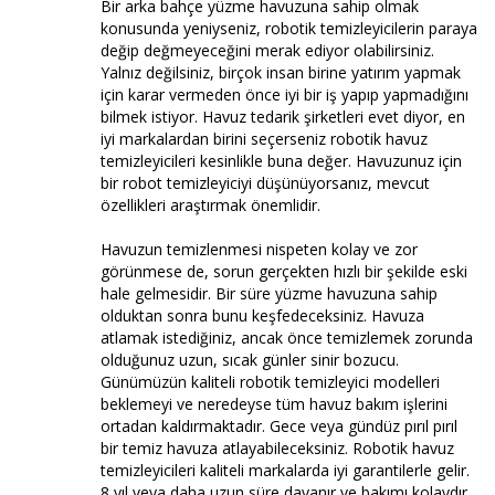
Bir arka bahçe yüzme havuzuna sahip olmak
konusunda yeniyseniz, robotik temizleyicilerin paraya
değip değmeyeceğini merak ediyor olabilirsiniz.
Yalnız değilsiniz, birçok insan birine yatırım yapmak
için karar vermeden önce iyi bir iş yapıp yapmadığını
bilmek istiyor. Havuz tedarik şirketleri evet diyor, en
iyi markalardan birini seçerseniz robotik havuz
temizleyicileri kesinlikle buna değer. Havuzunuz için
bir robot temizleyiciyi düşünüyorsanız, mevcut
özellikleri araştırmak önemlidir.
Havuzun temizlenmesi nispeten kolay ve zor
görünmese de, sorun gerçekten hızlı bir şekilde eski
hale gelmesidir. Bir süre yüzme havuzuna sahip
olduktan sonra bunu keşfedeceksiniz. Havuza
atlamak istediğiniz, ancak önce temizlemek zorunda
olduğunuz uzun, sıcak günler sinir bozucu.
Günümüzün kaliteli robotik temizleyici modelleri
beklemeyi ve neredeyse tüm havuz bakım işlerini
ortadan kaldırmaktadır. Gece veya gündüz pırıl pırıl
bir temiz havuza atlayabileceksiniz. Robotik havuz
temizleyicileri kaliteli markalarda iyi garantilerle gelir.
8 yıl veya daha uzun süre dayanır ve bakımı kolaydır.