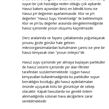
suyun bir çok hastalığa neden olduğu çok aşikardır.
Havuz bakımı açısından ikinci en bilindik konu ise
Havuz pH değerinin ayarlanmasıdır. Klor ve pH
değerleri "Havuz Suyu Yönetmeliği" ile belirlenmiştir.
Klor ve pH bu değerler arasında dengelenmediğinde
havuz içerisinde yosun oluşumu kaçınılmazdır.
Derz aralarında ve fayans çatlaklarında yoğunlaşarak
yosunu gözle görülür hale getiren
mikroorganizmalardan kurtulmanın çaresi ise yine bir
havuz kimyasalı olan "yosun önleyici"dir.
Havuz suyu içerisinde yer almaya başlayan partiküller
de havuz sistemi içerisinde yer alan filtreler
tarafından süzülememektedir. Uygun havuz
kimyasalları kullanılmadığında bu partiküller suyun
berraklığını bozduğu gibi havuz aydınlatmaları
önünde uçuşarak kötü bir görüntüye de sebep
olacaktır. Kapalı havuzlarda ise gerekli önlem
alınmadığında solunan hava akciğerlere zarar
verebilmektedir.