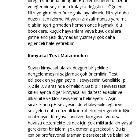
direğin sonunda bir ağdır. Bu alet nispeten ucuzdur
ve eğer bir şey olursa kolayca değiştirilir. Öğeleri
filtreye girmeden önce yakalayabilmek, filtreyi daha
düzenli temizleme ihtiyacınızı azaltmanıza yardımcı
olabilir. İçeri girmeden hemen önce kaymak, ölü
böceklere, küçük hayvanlara veya büyük dallara
girme endişesi duymadan yüzmeyi çok daha
eğlenceli hale getirebilir.
Kimyasal Test Malzemeleri
Suyun kimyasal olarak düzgün bir şekilde
dengelenmesini sağlamak çok önemlidir. Test
edilecek en yaygın şey pH seviyesidir. Genellikle, pH
7,2 ile 7,8 arasında olmalıdır. Bazı pH seviyesi test
kitleri ayrıca diğer kimyasalları da test edebilir ve
alkalinite ve klor seviyelerini belirleyebilir. Aşırı
sıcaklıkların pH seviyesini de etkileyebileceğini ve
seviyeleri daha düzenli kontrol etmenizi gerektirdiğini
unutmayın. Kimyasallarınızın damgasını vurursa,
havuzu dezenfekte etmek için çok miktarda kimyasal
gerektiren bir işlemi şok etmeniz gerekebilir. Bu iş
için bir profesyonel aramanız gerekecek ve belirli bir