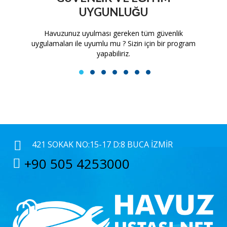
UYGUNLUĞU
tam
Havuzunuz uyulması gereken tüm güvenlik
H
uygulamaları ile uyumlu mu ? Sizin için bir program
yapabiliriz.
1
2
3
4
5
6
7
421 SOKAK NO:15-17 D:8 BUCA İZMIR
+90 505 4253000