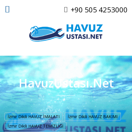
+90 505 4253000
HavuzUstası.Net
İzmir Dikili HAVUZ İMALATI
İzmir Dikili HAVUZ BAKIMI
İzmir Dikili HAVUZ TEMİZLİĞİ