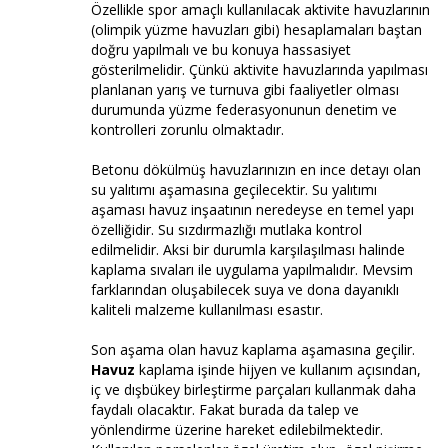
Özellikle spor amaçlı kullanılacak aktivite havuzlarının
(olimpik yüzme havuzları gibi) hesaplamaları baştan
doğru yapılmalı ve bu konuya hassasiyet
gösterilmelidir. Çünkü aktivite havuzlarında yapılması
planlanan yarış ve turnuva gibi faaliyetler olması
durumunda yüzme federasyonunun denetim ve
kontrolleri zorunlu olmaktadır.
Betonu dökülmüş havuzlarınızın en ince detayı olan
su yalıtımı aşamasına geçilecektir. Su yalıtımı
aşaması havuz inşaatının neredeyse en temel yapı
özelliğidir. Su sızdırmazlığı mutlaka kontrol
edilmelidir. Aksi bir durumla karşılaşılması halinde
kaplama sıvaları ile uygulama yapılmalıdır. Mevsim
farklarından oluşabilecek suya ve dona dayanıklı
kaliteli malzeme kullanılması esastır.
Son aşama olan havuz kaplama aşamasına geçilir.
Havuz
kaplama işinde hijyen ve kullanım açısından,
iç ve dışbükey birleştirme parçaları kullanmak daha
faydalı olacaktır. Fakat burada da talep ve
yönlendirme üzerine hareket edilebilmektedir.