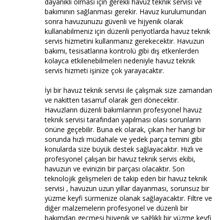
dayanıklı olması için gerekli havuz teknik servisi ve
bakımının sağlanması gerekir. Havuz kurulumundan
sonra havuzunuzu güvenli ve hijyenik olarak
kullanabilmeniz için düzenli periyotlarda havuz teknik
servis hizmetini kullanmanız gerekecektir. Havuzun
bakımı, tesisatlarına kontrolü gibi dış etkenlerden
kolayca etkilenebilmeleri nedeniyle havuz teknik
servis hizmeti işinize çok yarayacaktır.
İyi bir havuz teknik servisi ile çalışmak size zamandan
ve nakitten tasarruf olarak geri dönecektir.
Havuzların düzenli bakımlarının profesyonel havuz
teknik servisi tarafından yapılması olası sorunların
önüne geçebilir. Buna ek olarak, çıkan her hangi bir
sorunda hızlı müdahale ve yedek parça temini gibi
konularda size büyük destek sağlayacaktır. Hızlı ve
profesyonel çalışan bir havuz teknik servis ekibi,
havuzun ve evinizin bir parçası olacaktır. Son
teknolojik gelişmeleri de takip eden bir havuz teknik
servisi , havuzun uzun yıllar dayanması, sorunsuz bir
yüzme keyfi sürmenize olanak sağlayacaktır. Filtre ve
diğer malzemelerin profesyonel ve düzenli bir
bakımdan geçmesi hijyenik ve sağlıklı bir yüzme keyfi