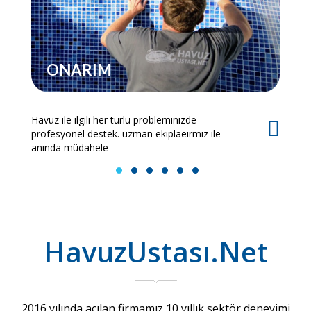
ONARIM
Havuz ile ilgili her türlü probleminizde
Es
profesyonel destek. uzman ekiplaeirmiz ile
bi
anında müdahele
1
2
3
4
5
6
HavuzUstası.Net
2016 yılında açılan firmamız 10 yıllık sektör deneyimi