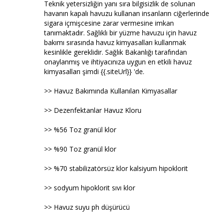
Teknik yetersizliğin yanı sıra bilgisizlik de solunan
havanın kapalı havuzu kullanan insanların ciğerlerinde
sigara içmişcesine zarar vermesine imkan
tanımaktadır. Sağlıklı bir yüzme havuzu için havuz
bakımı sırasında havuz kimyasalları kullanmak
kesinlikle gereklidir. Sağlık Bakanlığı tarafından
onaylanmış ve ihtiyacınıza uygun en etkili havuz
kimyasalları şimdi {{.siteUrl}} 'de.
>> Havuz Bakımında Kullanılan Kimyasallar
>> Dezenfektanlar Havuz Kloru
>> %56 Toz granül klor
>> %90 Toz granül klor
>> %70 stabilizatörsüz klor kalsiyum hipoklorit
>> sodyum hipoklorit sıvı klor
>> Havuz suyu ph düşürücü