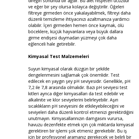
direğin sonunda bir ağdır. Bu alet nispeten ucuzdur
ve eğer bir şey olursa kolayca değiştirilir. Öğeleri
filtreye girmeden önce yakalayabilmek, filtreyi daha
düzenli temizleme ihtiyacınızı azaltmanıza yardımcı
olabilir. İçeri girmeden hemen önce kaymak, ölü
böceklere, küçük hayvanlara veya büyük dallara
girme endişesi duymadan yüzmeyi çok daha
eğlenceli hale getirebilir.
Kimyasal Test Malzemeleri
Suyun kimyasal olarak düzgün bir şekilde
dengelenmesini sağlamak çok önemlidir. Test
edilecek en yaygın şey pH seviyesidir. Genellikle, pH
7,2 ile 7,8 arasında olmalıdır. Bazı pH seviyesi test
kitleri ayrıca diğer kimyasalları da test edebilir ve
alkalinite ve klor seviyelerini belirleyebilir. Aşırı
sıcaklıkların pH seviyesini de etkileyebileceğini ve
seviyeleri daha düzenli kontrol etmenizi gerektirdiğini
unutmayın. Kimyasallarınızın damgasını vurursa,
havuzu dezenfekte etmek için çok miktarda kimyasal
gerektiren bir işlemi şok etmeniz gerekebilir. Bu iş
için bir profesyonel aramanız gerekecek ve belirli bir