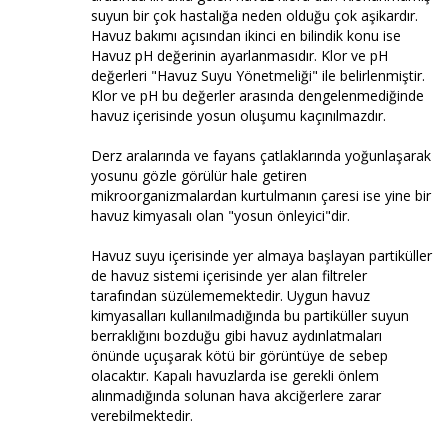
suyun bir çok hastalığa neden olduğu çok aşikardır.
Havuz bakımı açısından ikinci en bilindik konu ise
Havuz pH değerinin ayarlanmasıdır. Klor ve pH
değerleri "Havuz Suyu Yönetmeliği" ile belirlenmiştir.
Klor ve pH bu değerler arasında dengelenmediğinde
havuz içerisinde yosun oluşumu kaçınılmazdır.
Derz aralarında ve fayans çatlaklarında yoğunlaşarak
yosunu gözle görülür hale getiren
mikroorganizmalardan kurtulmanın çaresi ise yine bir
havuz kimyasalı olan "yosun önleyici"dir.
Havuz suyu içerisinde yer almaya başlayan partiküller
de havuz sistemi içerisinde yer alan filtreler
tarafından süzülememektedir. Uygun havuz
kimyasalları kullanılmadığında bu partiküller suyun
berraklığını bozduğu gibi havuz aydınlatmaları
önünde uçuşarak kötü bir görüntüye de sebep
olacaktır. Kapalı havuzlarda ise gerekli önlem
alınmadığında solunan hava akciğerlere zarar
verebilmektedir.