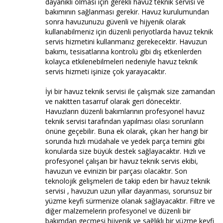
dayanıklı olması için gerekli havuz teknik servisi ve
bakımının sağlanması gerekir. Havuz kurulumundan
sonra havuzunuzu güvenli ve hijyenik olarak
kullanabilmeniz için düzenli periyotlarda havuz teknik
servis hizmetini kullanmanız gerekecektir. Havuzun
bakımı, tesisatlarına kontrolü gibi dış etkenlerden
kolayca etkilenebilmeleri nedeniyle havuz teknik
servis hizmeti işinize çok yarayacaktır.
İyi bir havuz teknik servisi ile çalışmak size zamandan
ve nakitten tasarruf olarak geri dönecektir.
Havuzların düzenli bakımlarının profesyonel havuz
teknik servisi tarafından yapılması olası sorunların
önüne geçebilir. Buna ek olarak, çıkan her hangi bir
sorunda hızlı müdahale ve yedek parça temini gibi
konularda size büyük destek sağlayacaktır. Hızlı ve
profesyonel çalışan bir havuz teknik servis ekibi,
havuzun ve evinizin bir parçası olacaktır. Son
teknolojik gelişmeleri de takip eden bir havuz teknik
servisi , havuzun uzun yıllar dayanması, sorunsuz bir
yüzme keyfi sürmenize olanak sağlayacaktır. Filtre ve
diğer malzemelerin profesyonel ve düzenli bir
bakımdan geçmesi hijyenik ve sağlıklı bir yüzme keyfi