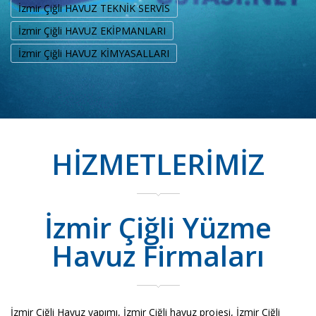
İzmir Çiğli HAVUZ TEKNİK SERVİS
İzmir Çiğli HAVUZ EKİPMANLARI
İzmir Çiğli HAVUZ KİMYASALLARI
HİZMETLERİMİZ
İzmir Çiğli Yüzme
Havuz Firmaları
İzmir Çiğli Havuz yapımı, İzmir Çiğli havuz projesi, İzmir Çiğli