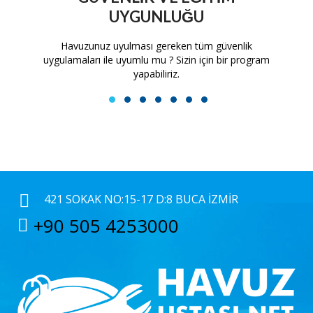
UYGUNLUĞU
tam
Havuzunuz uyulması gereken tüm güvenlik
H
uygulamaları ile uyumlu mu ? Sizin için bir program
yapabiliriz.
1
2
3
4
5
6
7
421 SOKAK NO:15-17 D:8 BUCA İZMIR
+90 505 4253000