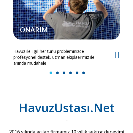
ONARIM
Havuz ile ilgili her türlü probleminizde
Es
profesyonel destek. uzman ekiplaeirmiz ile
bi
anında müdahele
1
2
3
4
5
6
HavuzUstası.Net
2016 yılında açılan firmamız 10 yıllık sektör deneyimi