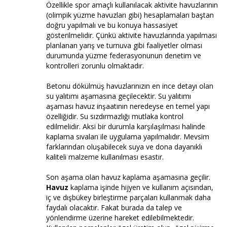
Özellikle spor amaçlı kullanılacak aktivite havuzlarının
(olimpik yüzme havuzları gibi) hesaplamaları baştan
doğru yapılmalı ve bu konuya hassasiyet
gösterilmelidir. Çünkü aktivite havuzlarında yapılması
planlanan yarış ve turnuva gibi faaliyetler olması
durumunda yüzme federasyonunun denetim ve
kontrolleri zorunlu olmaktadır.
Betonu dökülmüş havuzlarınızın en ince detayı olan
su yalıtımı aşamasına geçilecektir. Su yalıtımı
aşaması havuz inşaatının neredeyse en temel yapı
özelliğidir. Su sızdırmazlığı mutlaka kontrol
edilmelidir. Aksi bir durumla karşılaşılması halinde
kaplama sıvaları ile uygulama yapılmalıdır. Mevsim
farklarından oluşabilecek suya ve dona dayanıklı
kaliteli malzeme kullanılması esastır.
Son aşama olan havuz kaplama aşamasına geçilir.
Havuz
kaplama işinde hijyen ve kullanım açısından,
iç ve dışbükey birleştirme parçaları kullanmak daha
faydalı olacaktır. Fakat burada da talep ve
yönlendirme üzerine hareket edilebilmektedir.