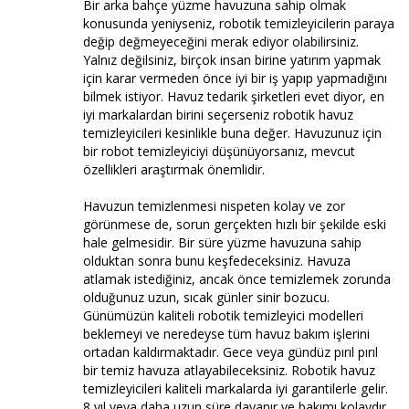
Bir arka bahçe yüzme havuzuna sahip olmak
konusunda yeniyseniz, robotik temizleyicilerin paraya
değip değmeyeceğini merak ediyor olabilirsiniz.
Yalnız değilsiniz, birçok insan birine yatırım yapmak
için karar vermeden önce iyi bir iş yapıp yapmadığını
bilmek istiyor. Havuz tedarik şirketleri evet diyor, en
iyi markalardan birini seçerseniz robotik havuz
temizleyicileri kesinlikle buna değer. Havuzunuz için
bir robot temizleyiciyi düşünüyorsanız, mevcut
özellikleri araştırmak önemlidir.
Havuzun temizlenmesi nispeten kolay ve zor
görünmese de, sorun gerçekten hızlı bir şekilde eski
hale gelmesidir. Bir süre yüzme havuzuna sahip
olduktan sonra bunu keşfedeceksiniz. Havuza
atlamak istediğiniz, ancak önce temizlemek zorunda
olduğunuz uzun, sıcak günler sinir bozucu.
Günümüzün kaliteli robotik temizleyici modelleri
beklemeyi ve neredeyse tüm havuz bakım işlerini
ortadan kaldırmaktadır. Gece veya gündüz pırıl pırıl
bir temiz havuza atlayabileceksiniz. Robotik havuz
temizleyicileri kaliteli markalarda iyi garantilerle gelir.
8 yıl veya daha uzun süre dayanır ve bakımı kolaydır.