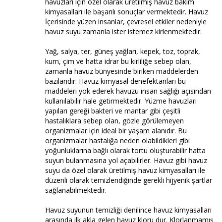
havuzları için özel olarak üretilmiş havuz bakım
kimyasalları ile başarılı sonuçlar vermektedir. Havuz
İçerisinde yüzen insanlar, çevresel etkiler nedeniyle
havuz suyu zamanla ister istemez kirlenmektedir.
Yağ, salya, ter, güneş yağları, kepek, toz, toprak,
kum, çim ve hatta idrar bu kirliliğe sebep olan,
zamanla havuz bünyesinde biriken maddelerden
bazılarıdır. Havuz kimyasal denefektanları bu
maddeleri yok ederek havuzu insan sağlığı açısından
kullanılabilir hale getirmektedir. Yüzme havuzları
yapıları gereği bakteri ve mantar gibi çeşitli
hastalıklara sebep olan, gözle görülemeyen
organizmalar için ideal bir yaşam alanıdır. Bu
organizmalar hastalığa neden olabildikleri gibi
yoğunluklarına bağlı olarak tortu oluşturabilir hatta
suyun bulanmasına yol açabilirler. Havuz gibi havuz
suyu da özel olarak üretilmiş havuz kimyasalları ile
düzenli olarak temizlendiğinde gerekli hijyenik şartlar
sağlanabilmektedir.
Havuz suyunun temizliği denilince havuz kimyasalları
arasında ilk akla gelen havuz kloru dur. Klorlanmamış