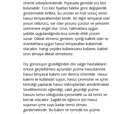
önemli sebeplerindendir. Piyasada genelde toz klor
bulunabilir. Toz klor fiyatları talebe göre değişkenlik
göstermekle birlikte, bu ürünler en hızlı sonuç veren
havuz kimyasallarından biridir. Bir diğer kimyasal olan
yosun öldürücü, var olan yosunu çürütür ve yenisinin
üremesine engel olur. Ürün, talimatlara uygun
şekilde uygulandığında kısa sürede etkili çözüm
sunar. Dikkat etmeniz gereken; içeriği kaliteli olan ve
standartlara uygun havuz kimyasalları kullanmak
olacaktır. Hangi çeşidini kullanırsanız kullanın, kaliteli
ürün almaya dikkat etmelisiniz.
Dış görünüşün güzelliğinden öte salgın hastalıkların
önüne geçilebilmesi açısından yüzme havuzlarında
havuz kimyasal bakımı son derece önemlidir. Havuz
bakımı ile kullanılan suyun, havuz çevresinin ve içinin
temizliği yapılarak havuz mikroplardan arındırılmalıdır.
Sevdiklerimizin eğlendiği, vakit geçirdiği yüzme
havuzu temiz olduğunda içerisindeki su da temiz ve
berrak olacaktır. Sağlıklı bir eğlence için havuz
suyunun içme suyu kadar temiz olması
gerekmektedir. Bu bakım ve temizlik ise yüzme