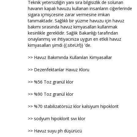
Teknik yetersizliğin yanı sıra bilgisizlik de solunan
havanın kapalı havuzu kullanan insanların ciğerlerinde
sigara içmişcesine zarar vermesine imkan
tanımaktadır. Sağlıklı bir yüzme havuzu için havuz
bakımı sırasında havuz kimyasalları kullanmak
kesinlikle gereklidir. Sağlık Bakanlığı tarafından
onaylanmış ve ihtiyacınıza uygun en etkili havuz
kimyasalları şimdi {{.siteUrl}} 'de.
>> Havuz Bakımında Kullanılan Kimyasallar
>> Dezenfektanlar Havuz Kloru
>> %56 Toz granül klor
>> %90 Toz granül klor
>> %70 stabilizatörsüz klor kalsiyum hipoklorit
>> sodyum hipoklorit sıvı klor
>> Havuz suyu ph düşürücü