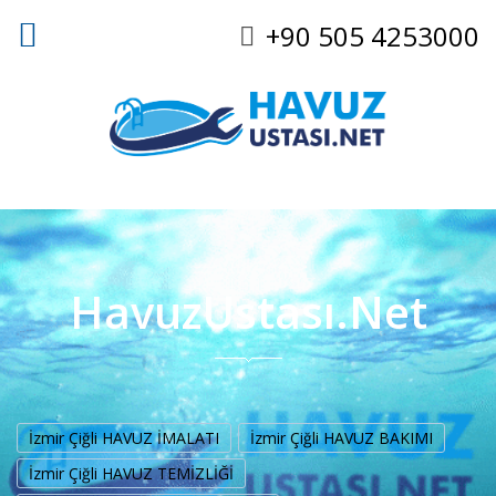
+90 505 4253000
HavuzUstası.Net
İzmir Çiğli HAVUZ İMALATI
İzmir Çiğli HAVUZ BAKIMI
İzmir Çiğli HAVUZ TEMİZLİĞİ