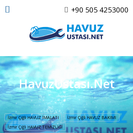
+90 505 4253000
HavuzUstası.Net
İzmir Çiğli HAVUZ İMALATI
İzmir Çiğli HAVUZ BAKIMI
İzmir Çiğli HAVUZ TEMİZLİĞİ