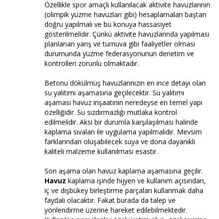
Özellikle spor amaçlı kullanılacak aktivite havuzlarının
(olimpik yüzme havuzları gibi) hesaplamaları baştan
doğru yapılmalı ve bu konuya hassasiyet
gösterilmelidir. Çünkü aktivite havuzlarında yapılması
planlanan yarış ve turnuva gibi faaliyetler olması
durumunda yüzme federasyonunun denetim ve
kontrolleri zorunlu olmaktadır.
Betonu dökülmüş havuzlarınızın en ince detayı olan
su yalıtımı aşamasına geçilecektir. Su yalıtımı
aşaması havuz inşaatının neredeyse en temel yapı
özelliğidir. Su sızdırmazlığı mutlaka kontrol
edilmelidir. Aksi bir durumla karşılaşılması halinde
kaplama sıvaları ile uygulama yapılmalıdır. Mevsim
farklarından oluşabilecek suya ve dona dayanıklı
kaliteli malzeme kullanılması esastır.
Son aşama olan havuz kaplama aşamasına geçilir.
Havuz
kaplama işinde hijyen ve kullanım açısından,
iç ve dışbükey birleştirme parçaları kullanmak daha
faydalı olacaktır. Fakat burada da talep ve
yönlendirme üzerine hareket edilebilmektedir.