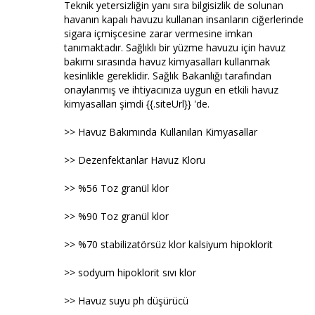
Teknik yetersizliğin yanı sıra bilgisizlik de solunan
havanın kapalı havuzu kullanan insanların ciğerlerinde
sigara içmişcesine zarar vermesine imkan
tanımaktadır. Sağlıklı bir yüzme havuzu için havuz
bakımı sırasında havuz kimyasalları kullanmak
kesinlikle gereklidir. Sağlık Bakanlığı tarafından
onaylanmış ve ihtiyacınıza uygun en etkili havuz
kimyasalları şimdi {{.siteUrl}} 'de.
>> Havuz Bakımında Kullanılan Kimyasallar
>> Dezenfektanlar Havuz Kloru
>> %56 Toz granül klor
>> %90 Toz granül klor
>> %70 stabilizatörsüz klor kalsiyum hipoklorit
>> sodyum hipoklorit sıvı klor
>> Havuz suyu ph düşürücü