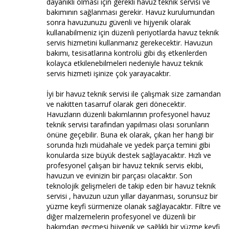
dayanıklı olması için gerekli havuz teknik servisi ve
bakımının sağlanması gerekir. Havuz kurulumundan
sonra havuzunuzu güvenli ve hijyenik olarak
kullanabilmeniz için düzenli periyotlarda havuz teknik
servis hizmetini kullanmanız gerekecektir. Havuzun
bakımı, tesisatlarına kontrolü gibi dış etkenlerden
kolayca etkilenebilmeleri nedeniyle havuz teknik
servis hizmeti işinize çok yarayacaktır.
İyi bir havuz teknik servisi ile çalışmak size zamandan
ve nakitten tasarruf olarak geri dönecektir.
Havuzların düzenli bakımlarının profesyonel havuz
teknik servisi tarafından yapılması olası sorunların
önüne geçebilir. Buna ek olarak, çıkan her hangi bir
sorunda hızlı müdahale ve yedek parça temini gibi
konularda size büyük destek sağlayacaktır. Hızlı ve
profesyonel çalışan bir havuz teknik servis ekibi,
havuzun ve evinizin bir parçası olacaktır. Son
teknolojik gelişmeleri de takip eden bir havuz teknik
servisi , havuzun uzun yıllar dayanması, sorunsuz bir
yüzme keyfi sürmenize olanak sağlayacaktır. Filtre ve
diğer malzemelerin profesyonel ve düzenli bir
bakımdan geçmesi hijyenik ve sağlıklı bir yüzme keyfi