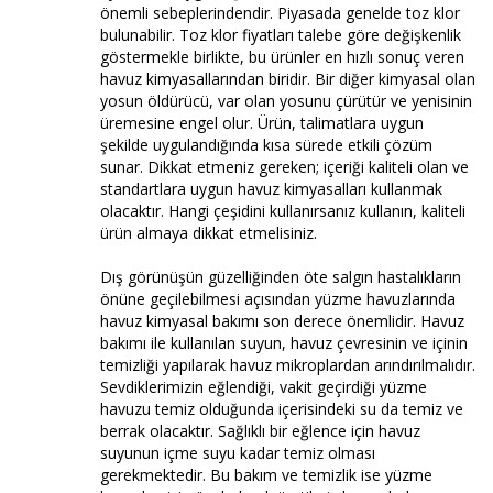
önemli sebeplerindendir. Piyasada genelde toz klor
bulunabilir. Toz klor fiyatları talebe göre değişkenlik
göstermekle birlikte, bu ürünler en hızlı sonuç veren
havuz kimyasallarından biridir. Bir diğer kimyasal olan
yosun öldürücü, var olan yosunu çürütür ve yenisinin
üremesine engel olur. Ürün, talimatlara uygun
şekilde uygulandığında kısa sürede etkili çözüm
sunar. Dikkat etmeniz gereken; içeriği kaliteli olan ve
standartlara uygun havuz kimyasalları kullanmak
olacaktır. Hangi çeşidini kullanırsanız kullanın, kaliteli
ürün almaya dikkat etmelisiniz.
Dış görünüşün güzelliğinden öte salgın hastalıkların
önüne geçilebilmesi açısından yüzme havuzlarında
havuz kimyasal bakımı son derece önemlidir. Havuz
bakımı ile kullanılan suyun, havuz çevresinin ve içinin
temizliği yapılarak havuz mikroplardan arındırılmalıdır.
Sevdiklerimizin eğlendiği, vakit geçirdiği yüzme
havuzu temiz olduğunda içerisindeki su da temiz ve
berrak olacaktır. Sağlıklı bir eğlence için havuz
suyunun içme suyu kadar temiz olması
gerekmektedir. Bu bakım ve temizlik ise yüzme