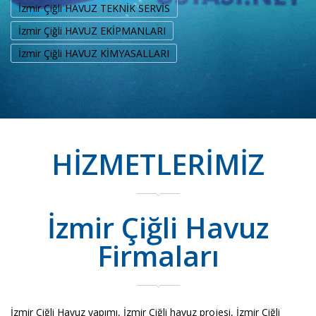
İzmir Çiğli HAVUZ TEKNİK SERVİS
İzmir Çiğli HAVUZ EKİPMANLARI
İzmir Çiğli HAVUZ KİMYASALLARI
HİZMETLERİMİZ
İzmir Çiğli Havuz
Firmaları
İzmir Çiğli Havuz yapımı, İzmir Çiğli havuz projesi, İzmir Çiğli