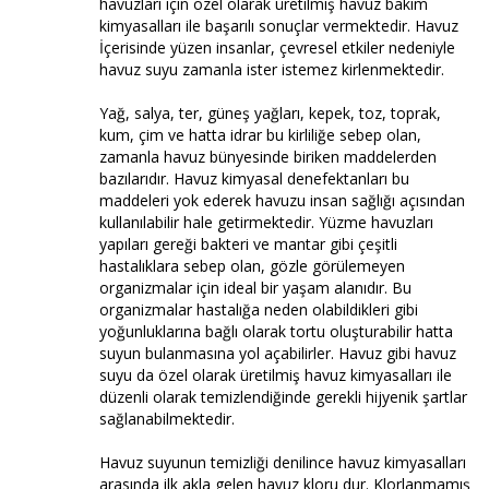
havuzları için özel olarak üretilmiş havuz bakım
kimyasalları ile başarılı sonuçlar vermektedir. Havuz
İçerisinde yüzen insanlar, çevresel etkiler nedeniyle
havuz suyu zamanla ister istemez kirlenmektedir.
Yağ, salya, ter, güneş yağları, kepek, toz, toprak,
kum, çim ve hatta idrar bu kirliliğe sebep olan,
zamanla havuz bünyesinde biriken maddelerden
bazılarıdır. Havuz kimyasal denefektanları bu
maddeleri yok ederek havuzu insan sağlığı açısından
kullanılabilir hale getirmektedir. Yüzme havuzları
yapıları gereği bakteri ve mantar gibi çeşitli
hastalıklara sebep olan, gözle görülemeyen
organizmalar için ideal bir yaşam alanıdır. Bu
organizmalar hastalığa neden olabildikleri gibi
yoğunluklarına bağlı olarak tortu oluşturabilir hatta
suyun bulanmasına yol açabilirler. Havuz gibi havuz
suyu da özel olarak üretilmiş havuz kimyasalları ile
düzenli olarak temizlendiğinde gerekli hijyenik şartlar
sağlanabilmektedir.
Havuz suyunun temizliği denilince havuz kimyasalları
arasında ilk akla gelen havuz kloru dur. Klorlanmamış