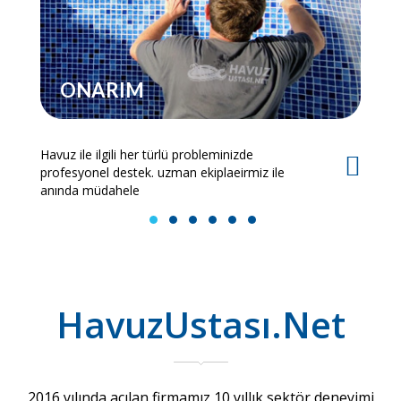
ONARIM
Havuz ile ilgili her türlü probleminizde
Es
profesyonel destek. uzman ekiplaeirmiz ile
bi
anında müdahele
1
2
3
4
5
6
HavuzUstası.Net
2016 yılında açılan firmamız 10 yıllık sektör deneyimi