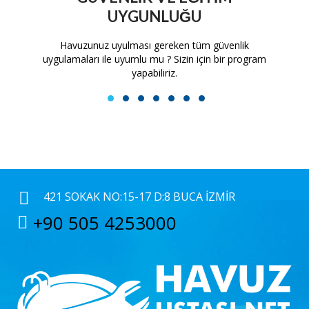
UYGUNLUĞU
tam
Havuzunuz uyulması gereken tüm güvenlik
H
uygulamaları ile uyumlu mu ? Sizin için bir program
yapabiliriz.
1
2
3
4
5
6
7
421 SOKAK NO:15-17 D:8 BUCA İZMIR
+90 505 4253000