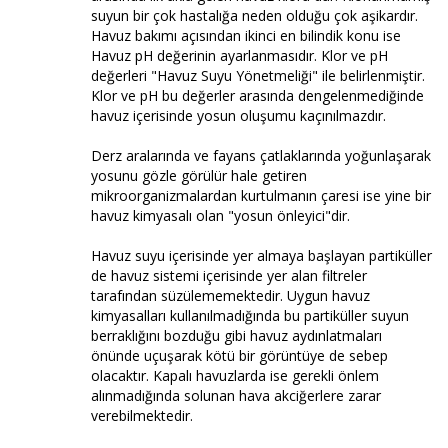
suyun bir çok hastalığa neden olduğu çok aşikardır.
Havuz bakımı açısından ikinci en bilindik konu ise
Havuz pH değerinin ayarlanmasıdır. Klor ve pH
değerleri "Havuz Suyu Yönetmeliği" ile belirlenmiştir.
Klor ve pH bu değerler arasında dengelenmediğinde
havuz içerisinde yosun oluşumu kaçınılmazdır.
Derz aralarında ve fayans çatlaklarında yoğunlaşarak
yosunu gözle görülür hale getiren
mikroorganizmalardan kurtulmanın çaresi ise yine bir
havuz kimyasalı olan "yosun önleyici"dir.
Havuz suyu içerisinde yer almaya başlayan partiküller
de havuz sistemi içerisinde yer alan filtreler
tarafından süzülememektedir. Uygun havuz
kimyasalları kullanılmadığında bu partiküller suyun
berraklığını bozduğu gibi havuz aydınlatmaları
önünde uçuşarak kötü bir görüntüye de sebep
olacaktır. Kapalı havuzlarda ise gerekli önlem
alınmadığında solunan hava akciğerlere zarar
verebilmektedir.