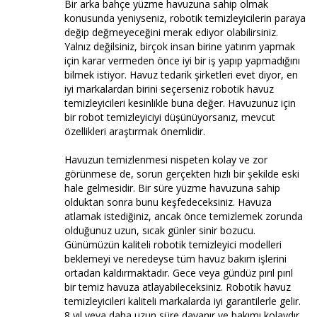
Bir arka bahçe yüzme havuzuna sahip olmak
konusunda yeniyseniz, robotik temizleyicilerin paraya
değip değmeyeceğini merak ediyor olabilirsiniz.
Yalnız değilsiniz, birçok insan birine yatırım yapmak
için karar vermeden önce iyi bir iş yapıp yapmadığını
bilmek istiyor. Havuz tedarik şirketleri evet diyor, en
iyi markalardan birini seçerseniz robotik havuz
temizleyicileri kesinlikle buna değer. Havuzunuz için
bir robot temizleyiciyi düşünüyorsanız, mevcut
özellikleri araştırmak önemlidir.
Havuzun temizlenmesi nispeten kolay ve zor
görünmese de, sorun gerçekten hızlı bir şekilde eski
hale gelmesidir. Bir süre yüzme havuzuna sahip
olduktan sonra bunu keşfedeceksiniz. Havuza
atlamak istediğiniz, ancak önce temizlemek zorunda
olduğunuz uzun, sıcak günler sinir bozucu.
Günümüzün kaliteli robotik temizleyici modelleri
beklemeyi ve neredeyse tüm havuz bakım işlerini
ortadan kaldırmaktadır. Gece veya gündüz pırıl pırıl
bir temiz havuza atlayabileceksiniz. Robotik havuz
temizleyicileri kaliteli markalarda iyi garantilerle gelir.
8 yıl veya daha uzun süre dayanır ve bakımı kolaydır.