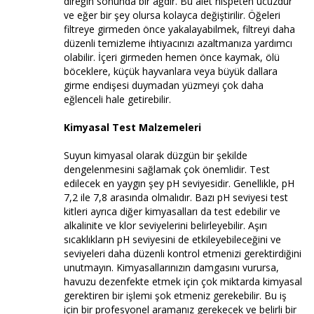
direğin sonunda bir ağdır. Bu alet nispeten ucuzdur
ve eğer bir şey olursa kolayca değiştirilir. Öğeleri
filtreye girmeden önce yakalayabilmek, filtreyi daha
düzenli temizleme ihtiyacınızı azaltmanıza yardımcı
olabilir. İçeri girmeden hemen önce kaymak, ölü
böceklere, küçük hayvanlara veya büyük dallara
girme endişesi duymadan yüzmeyi çok daha
eğlenceli hale getirebilir.
Kimyasal Test Malzemeleri
Suyun kimyasal olarak düzgün bir şekilde
dengelenmesini sağlamak çok önemlidir. Test
edilecek en yaygın şey pH seviyesidir. Genellikle, pH
7,2 ile 7,8 arasında olmalıdır. Bazı pH seviyesi test
kitleri ayrıca diğer kimyasalları da test edebilir ve
alkalinite ve klor seviyelerini belirleyebilir. Aşırı
sıcaklıkların pH seviyesini de etkileyebileceğini ve
seviyeleri daha düzenli kontrol etmenizi gerektirdiğini
unutmayın. Kimyasallarınızın damgasını vurursa,
havuzu dezenfekte etmek için çok miktarda kimyasal
gerektiren bir işlemi şok etmeniz gerekebilir. Bu iş
için bir profesyonel aramanız gerekecek ve belirli bir