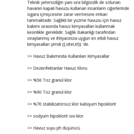
Teknik yetersizliğin yanı sıra bilgisizlik de solunan
havanın kapalı havuzu kullanan insanların ciğerlerinde
sigara içmişcesine zarar vermesine imkan
tanımaktadır. Sağlıklı bir yüzme havuzu için havuz
bakımı sırasında havuz kimyasalları kullanmak
kesinlikle gereklidir. Sağlık Bakanlığı tarafından
onaylanmış ve ihtiyacınıza uygun en etkili havuz
kimyasalları şimdi {{.siteUrl}} 'de.
>> Havuz Bakımında Kullanılan Kimyasallar
>> Dezenfektanlar Havuz Kloru
>> %56 Toz granül klor
>> %90 Toz granül klor
>> %70 stabilizatörsüz klor kalsiyum hipoklorit
>> sodyum hipoklorit sıvı klor
>> Havuz suyu ph düşürücü