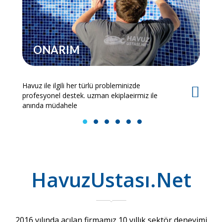
ONARIM
Havuz ile ilgili her türlü probleminizde
Es
profesyonel destek. uzman ekiplaeirmiz ile
bi
anında müdahele
1
2
3
4
5
6
HavuzUstası.Net
2016 yılında açılan firmamız 10 yıllık sektör deneyimi