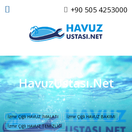
+90 505 4253000
HavuzUstası.Net
İzmir Çiğli HAVUZ İMALATI
İzmir Çiğli HAVUZ BAKIMI
İzmir Çiğli HAVUZ TEMİZLİĞİ