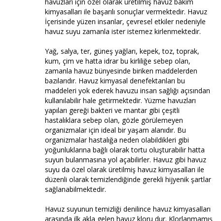
havuzları için özel olarak üretilmiş havuz bakım
kimyasalları ile başarılı sonuçlar vermektedir. Havuz
İçerisinde yüzen insanlar, çevresel etkiler nedeniyle
havuz suyu zamanla ister istemez kirlenmektedir.
Yağ, salya, ter, güneş yağları, kepek, toz, toprak,
kum, çim ve hatta idrar bu kirliliğe sebep olan,
zamanla havuz bünyesinde biriken maddelerden
bazılarıdır. Havuz kimyasal denefektanları bu
maddeleri yok ederek havuzu insan sağlığı açısından
kullanılabilir hale getirmektedir. Yüzme havuzları
yapıları gereği bakteri ve mantar gibi çeşitli
hastalıklara sebep olan, gözle görülemeyen
organizmalar için ideal bir yaşam alanıdır. Bu
organizmalar hastalığa neden olabildikleri gibi
yoğunluklarına bağlı olarak tortu oluşturabilir hatta
suyun bulanmasına yol açabilirler. Havuz gibi havuz
suyu da özel olarak üretilmiş havuz kimyasalları ile
düzenli olarak temizlendiğinde gerekli hijyenik şartlar
sağlanabilmektedir.
Havuz suyunun temizliği denilince havuz kimyasalları
arasında ilk akla gelen havuz kloru dur. Klorlanmamış