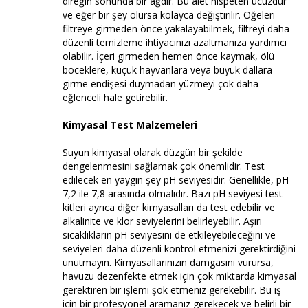
direğin sonunda bir ağdır. Bu alet nispeten ucuzdur
ve eğer bir şey olursa kolayca değiştirilir. Öğeleri
filtreye girmeden önce yakalayabilmek, filtreyi daha
düzenli temizleme ihtiyacınızı azaltmanıza yardımcı
olabilir. İçeri girmeden hemen önce kaymak, ölü
böceklere, küçük hayvanlara veya büyük dallara
girme endişesi duymadan yüzmeyi çok daha
eğlenceli hale getirebilir.
Kimyasal Test Malzemeleri
Suyun kimyasal olarak düzgün bir şekilde
dengelenmesini sağlamak çok önemlidir. Test
edilecek en yaygın şey pH seviyesidir. Genellikle, pH
7,2 ile 7,8 arasında olmalıdır. Bazı pH seviyesi test
kitleri ayrıca diğer kimyasalları da test edebilir ve
alkalinite ve klor seviyelerini belirleyebilir. Aşırı
sıcaklıkların pH seviyesini de etkileyebileceğini ve
seviyeleri daha düzenli kontrol etmenizi gerektirdiğini
unutmayın. Kimyasallarınızın damgasını vurursa,
havuzu dezenfekte etmek için çok miktarda kimyasal
gerektiren bir işlemi şok etmeniz gerekebilir. Bu iş
için bir profesyonel aramanız gerekecek ve belirli bir