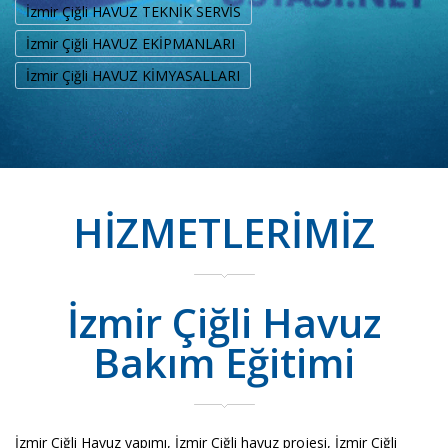
İzmir Çiğli HAVUZ TEKNİK SERVİS
İzmir Çiğli HAVUZ EKİPMANLARI
İzmir Çiğli HAVUZ KİMYASALLARI
HİZMETLERİMİZ
İzmir Çiğli Havuz
Bakım Eğitimi
İzmir Çiğli Havuz yapımı, İzmir Çiğli havuz projesi, İzmir Çiğli