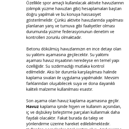
Özellikle spor amaçlı kullanılacak aktivite havuzlarının
(olimpik yüzme havuzları gibi) hesaplamaları baştan
doğru yapılmalı ve bu konuya hassasiyet
gösterilmelidir. Çünkü aktivite havuzlarında yapılması
planlanan yarış ve turnuva gibi faaliyetler olması
durumunda yüzme federasyonunun denetim ve
kontrolleri zorunlu olmaktadır.
Betonu dökülmüş havuzlarınızın en ince detayı olan
su yalıtımı aşamasına geçilecektir. Su yalıtımı
aşaması havuz inşaatının neredeyse en temel yapı
özelliğidir. Su sızdırmazlığı mutlaka kontrol
edilmelidir. Aksi bir durumla karşılaşılması halinde
kaplama sıvaları ile uygulama yapılmalıdır. Mevsim
farklarından oluşabilecek suya ve dona dayanıklı
kaliteli malzeme kullanılması esastır.
Son aşama olan havuz kaplama aşamasına geçilir.
Havuz
kaplama işinde hijyen ve kullanım açısından,
iç ve dışbükey birleştirme parçaları kullanmak daha
faydalı olacaktır. Fakat burada da talep ve
yönlendirme üzerine hareket edilebilmektedir.