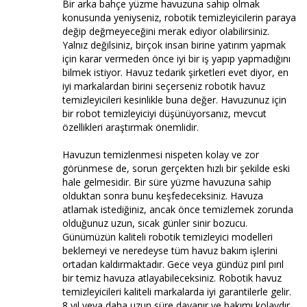
Bir arka bahçe yüzme havuzuna sahip olmak
konusunda yeniyseniz, robotik temizleyicilerin paraya
değip değmeyeceğini merak ediyor olabilirsiniz.
Yalnız değilsiniz, birçok insan birine yatırım yapmak
için karar vermeden önce iyi bir iş yapıp yapmadığını
bilmek istiyor. Havuz tedarik şirketleri evet diyor, en
iyi markalardan birini seçerseniz robotik havuz
temizleyicileri kesinlikle buna değer. Havuzunuz için
bir robot temizleyiciyi düşünüyorsanız, mevcut
özellikleri araştırmak önemlidir.
Havuzun temizlenmesi nispeten kolay ve zor
görünmese de, sorun gerçekten hızlı bir şekilde eski
hale gelmesidir. Bir süre yüzme havuzuna sahip
olduktan sonra bunu keşfedeceksiniz. Havuza
atlamak istediğiniz, ancak önce temizlemek zorunda
olduğunuz uzun, sıcak günler sinir bozucu.
Günümüzün kaliteli robotik temizleyici modelleri
beklemeyi ve neredeyse tüm havuz bakım işlerini
ortadan kaldırmaktadır. Gece veya gündüz pırıl pırıl
bir temiz havuza atlayabileceksiniz. Robotik havuz
temizleyicileri kaliteli markalarda iyi garantilerle gelir.
8 yıl veya daha uzun süre dayanır ve bakımı kolaydır.