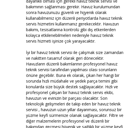
dayanıklı olması için gerekli havuz teknik servisi ve
bakımının sağlanması gerekir. Havuz kurulumundan
sonra havuzunuzu güvenli ve hijyenik olarak
kullanabilmeniz için düzenli periyotlarda havuz teknik
servis hizmetini kullanmanız gerekecektir. Havuzun
bakımı, tesisatlarına kontrolü gibi dış etkenlerden
kolayca etkilenebilmeleri nedeniyle havuz teknik
servis hizmeti işinize çok yarayacaktır.
İyi bir havuz teknik servisi ile çalışmak size zamandan
ve nakitten tasarruf olarak geri dönecektir.
Havuzların düzenli bakımlarının profesyonel havuz
teknik servisi tarafından yapılması olası sorunların
önüne geçebilir. Buna ek olarak, çıkan her hangi bir
sorunda hızlı müdahale ve yedek parça temini gibi
konularda size büyük destek sağlayacaktır. Hızlı ve
profesyonel çalışan bir havuz teknik servis ekibi,
havuzun ve evinizin bir parçası olacaktır. Son
teknolojik gelişmeleri de takip eden bir havuz teknik
servisi , havuzun uzun yıllar dayanması, sorunsuz bir
yüzme keyfi sürmenize olanak sağlayacaktır. Filtre ve
diğer malzemelerin profesyonel ve düzenli bir
bakımdan geçmesi hijyenik ve sağlıklı bir yüzme keyfi