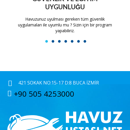
UYGUNLUĞU
tam
Havuzunuz uyulması gereken tüm güvenlik
H
uygulamaları ile uyumlu mu ? Sizin için bir program
yapabiliriz.
1
2
3
4
5
6
7
421 SOKAK NO:15-17 D:8 BUCA İZMIR
+90 505 4253000