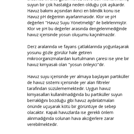
suyun bir çok hastalığa neden olduğu çok aşikardır.
Havuz bakımı açısından ikinci en bilindik konu ise
Havuz pH değerinin ayarlanmasıdır. Klor ve pH
değerleri "Havuz Suyu Yönetmeliği" ile belirlenmiştir.
Klor ve pH bu değerler arasında dengelenmediğinde
havuz içerisinde yosun oluşumu kaçınılmazdır.
Derz aralarında ve fayans çatlaklarında yoğunlaşarak
yosunu gözle görülür hale getiren
mikroorganizmalardan kurtulmanın çaresi ise yine bir
havuz kimyasalı olan "yosun önleyici"dir.
Havuz suyu içerisinde yer almaya başlayan partiküller
de havuz sistemi içerisinde yer alan filtreler
tarafından süzülememektedir. Uygun havuz
kimyasalları kullanılmadığında bu partiküller suyun
berraklığını bozduğu gibi havuz aydınlatmaları
önünde uçuşarak kötü bir görüntüye de sebep
olacaktır. Kapalı havuzlarda ise gerekli önlem
alınmadığında solunan hava akciğerlere zarar
verebilmektedir.