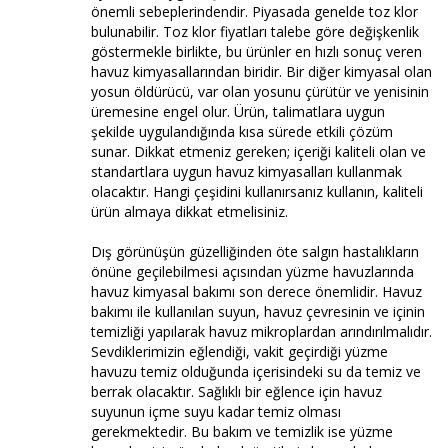
önemli sebeplerindendir. Piyasada genelde toz klor
bulunabilir. Toz klor fiyatları talebe göre değişkenlik
göstermekle birlikte, bu ürünler en hızlı sonuç veren
havuz kimyasallarından biridir. Bir diğer kimyasal olan
yosun öldürücü, var olan yosunu çürütür ve yenisinin
üremesine engel olur. Ürün, talimatlara uygun
şekilde uygulandığında kısa sürede etkili çözüm
sunar. Dikkat etmeniz gereken; içeriği kaliteli olan ve
standartlara uygun havuz kimyasalları kullanmak
olacaktır. Hangi çeşidini kullanırsanız kullanın, kaliteli
ürün almaya dikkat etmelisiniz.
Dış görünüşün güzelliğinden öte salgın hastalıkların
önüne geçilebilmesi açısından yüzme havuzlarında
havuz kimyasal bakımı son derece önemlidir. Havuz
bakımı ile kullanılan suyun, havuz çevresinin ve içinin
temizliği yapılarak havuz mikroplardan arındırılmalıdır.
Sevdiklerimizin eğlendiği, vakit geçirdiği yüzme
havuzu temiz olduğunda içerisindeki su da temiz ve
berrak olacaktır. Sağlıklı bir eğlence için havuz
suyunun içme suyu kadar temiz olması
gerekmektedir. Bu bakım ve temizlik ise yüzme