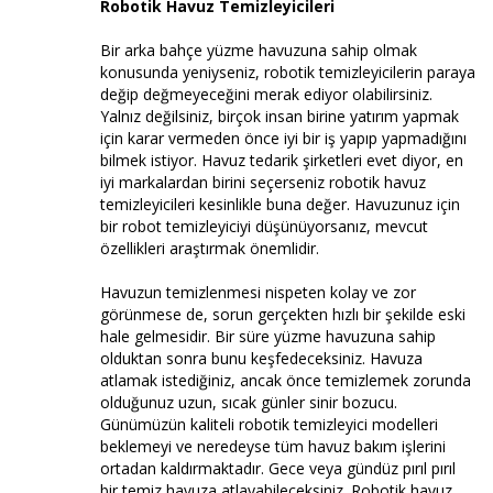
Robotik Havuz Temizleyicileri
Bir arka bahçe yüzme havuzuna sahip olmak
konusunda yeniyseniz, robotik temizleyicilerin paraya
değip değmeyeceğini merak ediyor olabilirsiniz.
Yalnız değilsiniz, birçok insan birine yatırım yapmak
için karar vermeden önce iyi bir iş yapıp yapmadığını
bilmek istiyor. Havuz tedarik şirketleri evet diyor, en
iyi markalardan birini seçerseniz robotik havuz
temizleyicileri kesinlikle buna değer. Havuzunuz için
bir robot temizleyiciyi düşünüyorsanız, mevcut
özellikleri araştırmak önemlidir.
Havuzun temizlenmesi nispeten kolay ve zor
görünmese de, sorun gerçekten hızlı bir şekilde eski
hale gelmesidir. Bir süre yüzme havuzuna sahip
olduktan sonra bunu keşfedeceksiniz. Havuza
atlamak istediğiniz, ancak önce temizlemek zorunda
olduğunuz uzun, sıcak günler sinir bozucu.
Günümüzün kaliteli robotik temizleyici modelleri
beklemeyi ve neredeyse tüm havuz bakım işlerini
ortadan kaldırmaktadır. Gece veya gündüz pırıl pırıl
bir temiz havuza atlayabileceksiniz. Robotik havuz