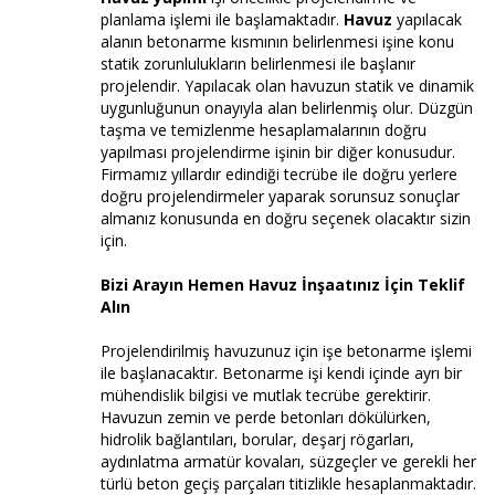
planlama işlemi ile başlamaktadır.
Havuz
yapılacak
alanın betonarme kısmının belirlenmesi işine konu
statik zorunlulukların belirlenmesi ile başlanır
projelendir. Yapılacak olan havuzun statik ve dinamik
uygunluğunun onayıyla alan belirlenmiş olur. Düzgün
taşma ve temizlenme hesaplamalarının doğru
yapılması projelendirme işinin bir diğer konusudur.
Firmamız yıllardır edindiği tecrübe ile doğru yerlere
doğru projelendirmeler yaparak sorunsuz sonuçlar
almanız konusunda en doğru seçenek olacaktır sizin
için.
Bizi Arayın Hemen Havuz İnşaatınız İçin Teklif
Alın
Projelendirilmiş havuzunuz için işe betonarme işlemi
ile başlanacaktır. Betonarme işi kendi içinde ayrı bir
mühendislik bilgisi ve mutlak tecrübe gerektirir.
Havuzun zemin ve perde betonları dökülürken,
hidrolik bağlantıları, borular, deşarj rögarları,
aydınlatma armatür kovaları, süzgeçler ve gerekli her
türlü beton geçiş parçaları titizlikle hesaplanmaktadır.