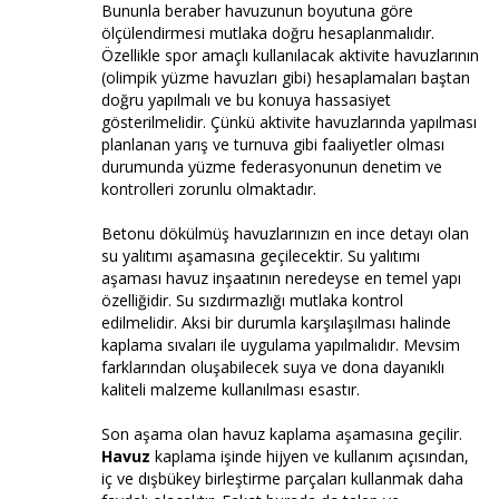
Bununla beraber havuzunun boyutuna göre
ölçülendirmesi mutlaka doğru hesaplanmalıdır.
Özellikle spor amaçlı kullanılacak aktivite havuzlarının
(olimpik yüzme havuzları gibi) hesaplamaları baştan
doğru yapılmalı ve bu konuya hassasiyet
gösterilmelidir. Çünkü aktivite havuzlarında yapılması
planlanan yarış ve turnuva gibi faaliyetler olması
durumunda yüzme federasyonunun denetim ve
kontrolleri zorunlu olmaktadır.
Betonu dökülmüş havuzlarınızın en ince detayı olan
su yalıtımı aşamasına geçilecektir. Su yalıtımı
aşaması havuz inşaatının neredeyse en temel yapı
özelliğidir. Su sızdırmazlığı mutlaka kontrol
edilmelidir. Aksi bir durumla karşılaşılması halinde
kaplama sıvaları ile uygulama yapılmalıdır. Mevsim
farklarından oluşabilecek suya ve dona dayanıklı
kaliteli malzeme kullanılması esastır.
Son aşama olan havuz kaplama aşamasına geçilir.
Havuz
kaplama işinde hijyen ve kullanım açısından,
iç ve dışbükey birleştirme parçaları kullanmak daha