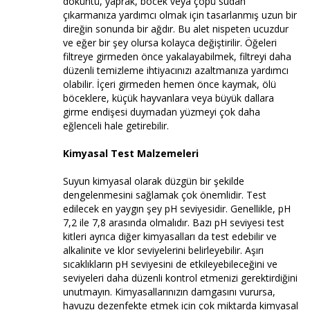
döküntü, yaprak, böcek veya çöpü sudan
çıkarmanıza yardımcı olmak için tasarlanmış uzun bir
direğin sonunda bir ağdır. Bu alet nispeten ucuzdur
ve eğer bir şey olursa kolayca değiştirilir. Öğeleri
filtreye girmeden önce yakalayabilmek, filtreyi daha
düzenli temizleme ihtiyacınızı azaltmanıza yardımcı
olabilir. İçeri girmeden hemen önce kaymak, ölü
böceklere, küçük hayvanlara veya büyük dallara
girme endişesi duymadan yüzmeyi çok daha
eğlenceli hale getirebilir.
Kimyasal Test Malzemeleri
Suyun kimyasal olarak düzgün bir şekilde
dengelenmesini sağlamak çok önemlidir. Test
edilecek en yaygın şey pH seviyesidir. Genellikle, pH
7,2 ile 7,8 arasında olmalıdır. Bazı pH seviyesi test
kitleri ayrıca diğer kimyasalları da test edebilir ve
alkalinite ve klor seviyelerini belirleyebilir. Aşırı
sıcaklıkların pH seviyesini de etkileyebileceğini ve
seviyeleri daha düzenli kontrol etmenizi gerektirdiğini
unutmayın. Kimyasallarınızın damgasını vurursa,
havuzu dezenfekte etmek için çok miktarda kimyasal