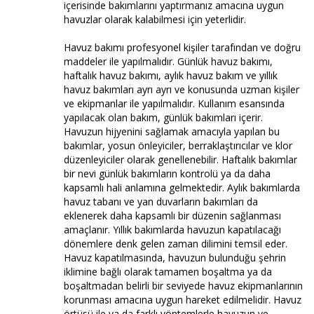
içerisinde bakımlarını yaptırmanız amacına uygun
havuzlar olarak kalabilmesi için yeterlidir.
Havuz bakımı profesyonel kişiler tarafından ve doğru
maddeler ile yapılmalıdır. Günlük havuz bakımı,
haftalık havuz bakımı, aylık havuz bakım ve yıllık
havuz bakımları ayrı ayrı ve konusunda uzman kişiler
ve ekipmanlar ile yapılmalıdır. Kullanım esansında
yapılacak olan bakım, günlük bakımları içerir.
Havuzun hijyenini sağlamak amacıyla yapılan bu
bakımlar, yosun önleyiciler, berraklaştırıcılar ve klor
düzenleyiciler olarak genellenebilir. Haftalık bakımlar
bir nevi günlük bakımların kontrolü ya da daha
kapsamlı hali anlamına gelmektedir. Aylık bakımlarda
havuz tabanı ve yan duvarların bakımları da
eklenerek daha kapsamlı bir düzenin sağlanması
amaçlanır. Yıllık bakımlarda havuzun kapatılacağı
dönemlere denk gelen zaman dilimini temsil eder.
Havuz kapatılmasında, havuzun bulunduğu şehrin
iklimine bağlı olarak tamamen boşaltma ya da
boşaltmadan belirli bir seviyede havuz ekipmanlarının
korunması amacına uygun hareket edilmelidir. Havuz
örtüsü ile ya da farklı yöntemlerle havuzun ve