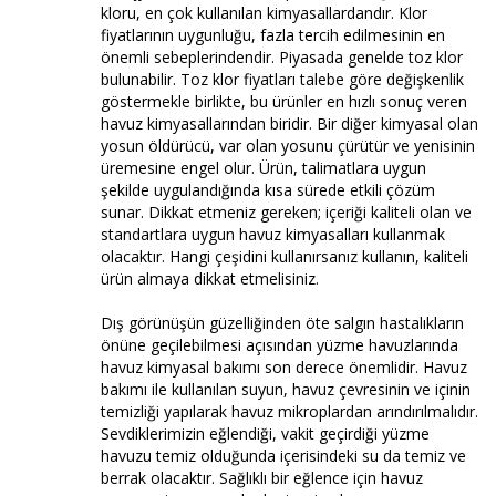
kloru, en çok kullanılan kimyasallardandır. Klor
fiyatlarının uygunluğu, fazla tercih edilmesinin en
önemli sebeplerindendir. Piyasada genelde toz klor
bulunabilir. Toz klor fiyatları talebe göre değişkenlik
göstermekle birlikte, bu ürünler en hızlı sonuç veren
havuz kimyasallarından biridir. Bir diğer kimyasal olan
yosun öldürücü, var olan yosunu çürütür ve yenisinin
üremesine engel olur. Ürün, talimatlara uygun
şekilde uygulandığında kısa sürede etkili çözüm
sunar. Dikkat etmeniz gereken; içeriği kaliteli olan ve
standartlara uygun havuz kimyasalları kullanmak
olacaktır. Hangi çeşidini kullanırsanız kullanın, kaliteli
ürün almaya dikkat etmelisiniz.
Dış görünüşün güzelliğinden öte salgın hastalıkların
önüne geçilebilmesi açısından yüzme havuzlarında
havuz kimyasal bakımı son derece önemlidir. Havuz
bakımı ile kullanılan suyun, havuz çevresinin ve içinin
temizliği yapılarak havuz mikroplardan arındırılmalıdır.
Sevdiklerimizin eğlendiği, vakit geçirdiği yüzme
havuzu temiz olduğunda içerisindeki su da temiz ve
berrak olacaktır. Sağlıklı bir eğlence için havuz