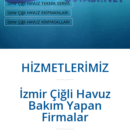
İzmir Çiğli HAVUZ TEKNİK SERVİS
İzmir Çiğli HAVUZ EKİPMANLARI
İzmir Çiğli HAVUZ KİMYASALLARI
HİZMETLERİMİZ
İzmir Çiğli Havuz
Bakım Yapan
Firmalar