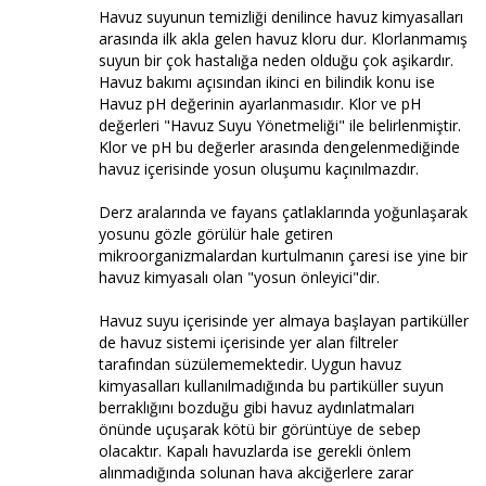
Havuz suyunun temizliği denilince havuz kimyasalları
arasında ilk akla gelen havuz kloru dur. Klorlanmamış
suyun bir çok hastalığa neden olduğu çok aşikardır.
Havuz bakımı açısından ikinci en bilindik konu ise
Havuz pH değerinin ayarlanmasıdır. Klor ve pH
değerleri "Havuz Suyu Yönetmeliği" ile belirlenmiştir.
Klor ve pH bu değerler arasında dengelenmediğinde
havuz içerisinde yosun oluşumu kaçınılmazdır.
Derz aralarında ve fayans çatlaklarında yoğunlaşarak
yosunu gözle görülür hale getiren
mikroorganizmalardan kurtulmanın çaresi ise yine bir
havuz kimyasalı olan "yosun önleyici"dir.
Havuz suyu içerisinde yer almaya başlayan partiküller
de havuz sistemi içerisinde yer alan filtreler
tarafından süzülememektedir. Uygun havuz
kimyasalları kullanılmadığında bu partiküller suyun
berraklığını bozduğu gibi havuz aydınlatmaları
önünde uçuşarak kötü bir görüntüye de sebep
olacaktır. Kapalı havuzlarda ise gerekli önlem
alınmadığında solunan hava akciğerlere zarar