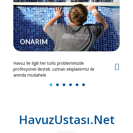
ONARIM
Havuz ile ilgili her türlü probleminizde
Es
profesyonel destek. uzman ekiplaeirmiz ile
bi
anında müdahele
1
2
3
4
5
6
HavuzUstası.Net