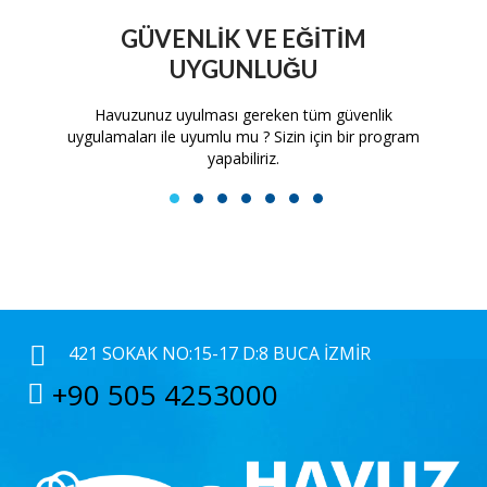
GÜVENLIK VE EĞITIM
UYGUNLUĞU
tam
Havuzunuz uyulması gereken tüm güvenlik
H
uygulamaları ile uyumlu mu ? Sizin için bir program
yapabiliriz.
1
2
3
4
5
6
7
421 SOKAK NO:15-17 D:8 BUCA İZMIR
+90 505 4253000