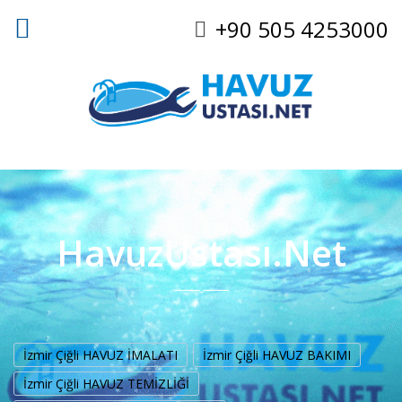
+90 505 4253000
HavuzUstası.Net
İzmir Çiğli HAVUZ İMALATI
İzmir Çiğli HAVUZ BAKIMI
İzmir Çiğli HAVUZ TEMİZLİĞİ