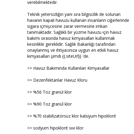
verebilmektedir.
Teknik yetersizliğin yanı sıra bilgisizlik de solunan
havanın kapalı havuzu kullanan insanların ciğerlerinde
sigara içmişcesine zarar vermesine imkan
tanımaktadır. Sağlıklı bir yüzme havuzu için havuz
bakımı sırasında havuz kimyasalları kullanmak
kesinlikle gereklidir. Sağlık Bakanlığı tarafından
onaylanmış ve ihtiyacınıza uygun en etkili havuz
kimyasalları şimdi {{.siteUrl}} 'de.
>> Havuz Bakımında Kullanılan Kimyasallar
>> Dezenfektanlar Havuz Kloru
>> %56 Toz granül klor
>> %90 Toz granül klor
>> %70 stabilizatörsüz klor kalsiyum hipoklorit
>> sodyum hipoklorit sıvı klor