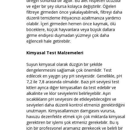
direğin sonunda bir ağdır. Bu alet nispeten ucuzdur
ve eğer bir şey olursa kolayca değiştirilir. Öğeleri
filtreye girmeden önce yakalayabilmek, filtreyi daha
düzenli temizleme ihtiyacınızı azaltmanıza yardımcı
olabilir. İçeri girmeden hemen önce kaymak, ölü
böceklere, küçük hayvanlara veya büyük dallara
girme endişesi duymadan yüzmeyi çok daha
eğlenceli hale getirebilir.
Kimyasal Test Malzemeleri
Suyun kimyasal olarak düzgün bir şekilde
dengelenmesini sağlamak çok önemlidir. Test
edilecek en yaygın şey pH seviyesidir. Genellikle, pH
7,2 ile 7,8 arasında olmalıdır. Bazı pH seviyesi test
kitleri ayrıca diğer kimyasalları da test edebilir ve
alkalinite ve klor seviyelerini belirleyebilir. Aşırı
sıcaklıkların pH seviyesini de etkileyebileceğini ve
seviyeleri daha düzenli kontrol etmenizi gerektirdiğini
unutmayın. Kimyasallarınızın damgasını vurursa,
havuzu dezenfekte etmek için çok miktarda kimyasal
gerektiren bir işlemi şok etmeniz gerekebilir. Bu iş
için bir profesyonel aramanız gerekecek ve belirli bir