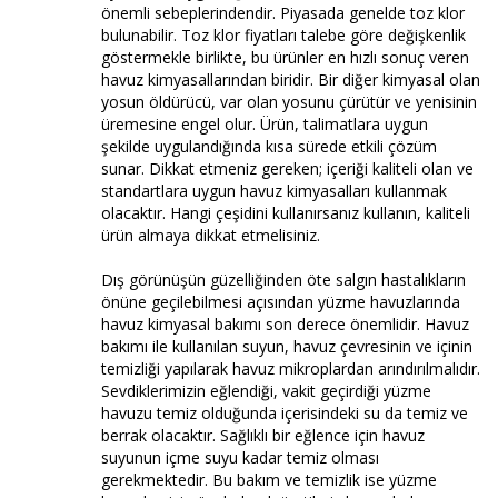
önemli sebeplerindendir. Piyasada genelde toz klor
bulunabilir. Toz klor fiyatları talebe göre değişkenlik
göstermekle birlikte, bu ürünler en hızlı sonuç veren
havuz kimyasallarından biridir. Bir diğer kimyasal olan
yosun öldürücü, var olan yosunu çürütür ve yenisinin
üremesine engel olur. Ürün, talimatlara uygun
şekilde uygulandığında kısa sürede etkili çözüm
sunar. Dikkat etmeniz gereken; içeriği kaliteli olan ve
standartlara uygun havuz kimyasalları kullanmak
olacaktır. Hangi çeşidini kullanırsanız kullanın, kaliteli
ürün almaya dikkat etmelisiniz.
Dış görünüşün güzelliğinden öte salgın hastalıkların
önüne geçilebilmesi açısından yüzme havuzlarında
havuz kimyasal bakımı son derece önemlidir. Havuz
bakımı ile kullanılan suyun, havuz çevresinin ve içinin
temizliği yapılarak havuz mikroplardan arındırılmalıdır.
Sevdiklerimizin eğlendiği, vakit geçirdiği yüzme
havuzu temiz olduğunda içerisindeki su da temiz ve
berrak olacaktır. Sağlıklı bir eğlence için havuz
suyunun içme suyu kadar temiz olması
gerekmektedir. Bu bakım ve temizlik ise yüzme