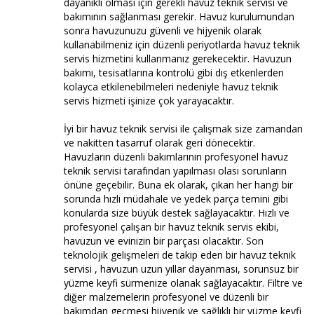
dayanıklı olması için gerekli havuz teknik servisi ve
bakımının sağlanması gerekir. Havuz kurulumundan
sonra havuzunuzu güvenli ve hijyenik olarak
kullanabilmeniz için düzenli periyotlarda havuz teknik
servis hizmetini kullanmanız gerekecektir. Havuzun
bakımı, tesisatlarına kontrolü gibi dış etkenlerden
kolayca etkilenebilmeleri nedeniyle havuz teknik
servis hizmeti işinize çok yarayacaktır.
İyi bir havuz teknik servisi ile çalışmak size zamandan
ve nakitten tasarruf olarak geri dönecektir.
Havuzların düzenli bakımlarının profesyonel havuz
teknik servisi tarafından yapılması olası sorunların
önüne geçebilir. Buna ek olarak, çıkan her hangi bir
sorunda hızlı müdahale ve yedek parça temini gibi
konularda size büyük destek sağlayacaktır. Hızlı ve
profesyonel çalışan bir havuz teknik servis ekibi,
havuzun ve evinizin bir parçası olacaktır. Son
teknolojik gelişmeleri de takip eden bir havuz teknik
servisi , havuzun uzun yıllar dayanması, sorunsuz bir
yüzme keyfi sürmenize olanak sağlayacaktır. Filtre ve
diğer malzemelerin profesyonel ve düzenli bir
bakımdan geçmesi hijyenik ve sağlıklı bir yüzme keyfi