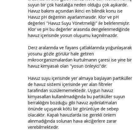
suyun bir çok hastalığa neden olduğu çok aşikardır.
Havuz bakımı açısından ikinci en bilindik konu ise
Havuz pH değerinin ayarlanmasıdır. Klor ve pH
değerleri "Havuz Suyu Yönetmeliği" ile belirlenmiştir.
Klor ve pH bu değerler arasında dengelenmediğinde
havuz içerisinde yosun oluşumu kaçınılmazdır.
Derz aralarında ve fayans çatlaklarında yoğunlaşarak
yosunu gözle görülür hale getiren
mikroorganizmalardan kurtulmanın çaresi ise yine bir
havuz kimyasalı olan "yosun önleyici"dir.
Havuz suyu içerisinde yer almaya başlayan partiküller
de havuz sistemi içerisinde yer alan filtreler
tarafından süzülememektedir. Uygun havuz
kimyasalları kullanılmadığında bu partiküller suyun
berraklığını bozduğu gibi havuz aydınlatmaları
önünde uçuşarak kötü bir görüntüye de sebep
olacaktır. Kapalı havuzlarda ise gerekli önlem
alınmadığında solunan hava akciğerlere zarar
verebilmektedir.