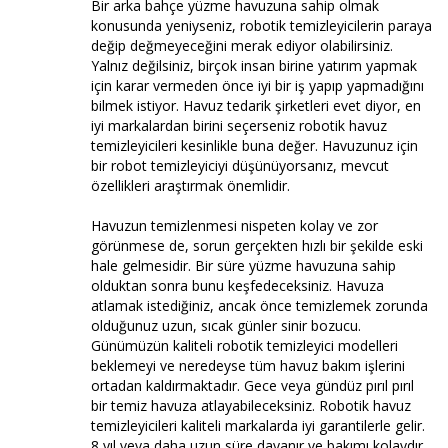
Bir arka bahçe yüzme havuzuna sahip olmak
konusunda yeniyseniz, robotik temizleyicilerin paraya
değip değmeyeceğini merak ediyor olabilirsiniz.
Yalnız değilsiniz, birçok insan birine yatırım yapmak
için karar vermeden önce iyi bir iş yapıp yapmadığını
bilmek istiyor. Havuz tedarik şirketleri evet diyor, en
iyi markalardan birini seçerseniz robotik havuz
temizleyicileri kesinlikle buna değer. Havuzunuz için
bir robot temizleyiciyi düşünüyorsanız, mevcut
özellikleri araştırmak önemlidir.
Havuzun temizlenmesi nispeten kolay ve zor
görünmese de, sorun gerçekten hızlı bir şekilde eski
hale gelmesidir. Bir süre yüzme havuzuna sahip
olduktan sonra bunu keşfedeceksiniz. Havuza
atlamak istediğiniz, ancak önce temizlemek zorunda
olduğunuz uzun, sıcak günler sinir bozucu.
Günümüzün kaliteli robotik temizleyici modelleri
beklemeyi ve neredeyse tüm havuz bakım işlerini
ortadan kaldırmaktadır. Gece veya gündüz pırıl pırıl
bir temiz havuza atlayabileceksiniz. Robotik havuz
temizleyicileri kaliteli markalarda iyi garantilerle gelir.
8 yıl veya daha uzun süre dayanır ve bakımı kolaydır.