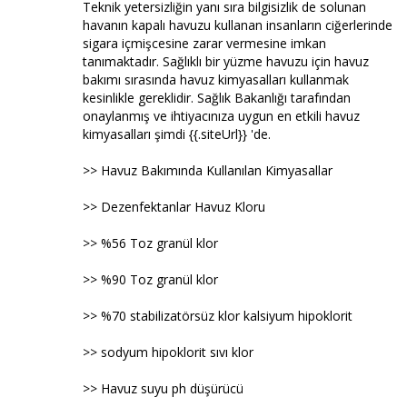
Teknik yetersizliğin yanı sıra bilgisizlik de solunan
havanın kapalı havuzu kullanan insanların ciğerlerinde
sigara içmişcesine zarar vermesine imkan
tanımaktadır. Sağlıklı bir yüzme havuzu için havuz
bakımı sırasında havuz kimyasalları kullanmak
kesinlikle gereklidir. Sağlık Bakanlığı tarafından
onaylanmış ve ihtiyacınıza uygun en etkili havuz
kimyasalları şimdi {{.siteUrl}} 'de.
>> Havuz Bakımında Kullanılan Kimyasallar
>> Dezenfektanlar Havuz Kloru
>> %56 Toz granül klor
>> %90 Toz granül klor
>> %70 stabilizatörsüz klor kalsiyum hipoklorit
>> sodyum hipoklorit sıvı klor
>> Havuz suyu ph düşürücü