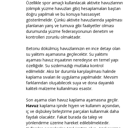
Özellikle spor amaçlı kullanılacak aktivite havuzlarının
(olimpik yüzme havuzları gibi) hesaplamaları baştan
doğru yapılmalı ve bu konuya hassasiyet
gösterilmelidir. Çünkü aktivite havuzlarında yapılması
planlanan yarış ve turnuva gibi faaliyetler olması
durumunda yüzme federasyonunun denetim ve
kontrolleri zorunlu olmaktadır.
Betonu dökülmüş havuzlarınızın en ince detayı olan
su yalıtımı aşamasına geçilecektir. Su yalıtımı
aşaması havuz inşaatının neredeyse en temel yapı
özelliğidir. Su sızdırmazlığı mutlaka kontrol
edilmelidir. Aksi bir durumla karşılaşılması halinde
kaplama sıvaları ile uygulama yapılmalıdır. Mevsim
farklarından oluşabilecek suya ve dona dayanıklı
kaliteli malzeme kullanılması esastır.
Son aşama olan havuz kaplama aşamasına geçilir.
Havuz
kaplama işinde hijyen ve kullanım açısından,
iç ve dışbükey birleştirme parçaları kullanmak daha
faydalı olacaktır. Fakat burada da talep ve
yönlendirme üzerine hareket edilebilmektedir.