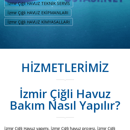
İzmir Çiğli HAVUZ TEKNİK SERVİS
İzmir Çiğli HAVUZ EKİPMANLARI
İzmir Çiğli HAVUZ KİMYASALLARI
HİZMETLERİMİZ
İzmir Çiğli Havuz
Bakım Nasıl Yapılır?
İzmir Çiğli Havuz yapımı, İzmir Çiğli havuz projesi, İzmir Çiğli