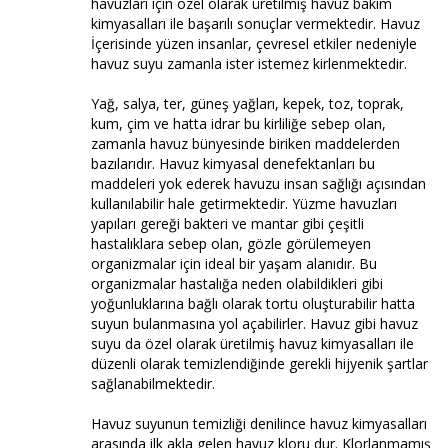
havuzları için özel olarak üretilmiş havuz bakım
kimyasalları ile başarılı sonuçlar vermektedir. Havuz
İçerisinde yüzen insanlar, çevresel etkiler nedeniyle
havuz suyu zamanla ister istemez kirlenmektedir.
Yağ, salya, ter, güneş yağları, kepek, toz, toprak,
kum, çim ve hatta idrar bu kirliliğe sebep olan,
zamanla havuz bünyesinde biriken maddelerden
bazılarıdır. Havuz kimyasal denefektanları bu
maddeleri yok ederek havuzu insan sağlığı açısından
kullanılabilir hale getirmektedir. Yüzme havuzları
yapıları gereği bakteri ve mantar gibi çeşitli
hastalıklara sebep olan, gözle görülemeyen
organizmalar için ideal bir yaşam alanıdır. Bu
organizmalar hastalığa neden olabildikleri gibi
yoğunluklarına bağlı olarak tortu oluşturabilir hatta
suyun bulanmasına yol açabilirler. Havuz gibi havuz
suyu da özel olarak üretilmiş havuz kimyasalları ile
düzenli olarak temizlendiğinde gerekli hijyenik şartlar
sağlanabilmektedir.
Havuz suyunun temizliği denilince havuz kimyasalları
arasında ilk akla gelen havuz kloru dur. Klorlanmamış