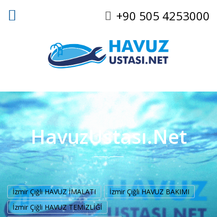
+90 505 4253000
HavuzUstası.Net
İzmir Çiğli HAVUZ İMALATI
İzmir Çiğli HAVUZ BAKIMI
İzmir Çiğli HAVUZ TEMİZLİĞİ