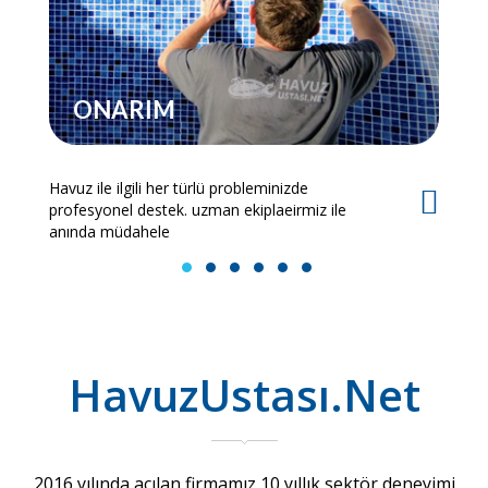
ONARIM
Havuz ile ilgili her türlü probleminizde
Es
profesyonel destek. uzman ekiplaeirmiz ile
bi
anında müdahele
1
2
3
4
5
6
HavuzUstası.Net
2016 yılında açılan firmamız 10 yıllık sektör deneyimi