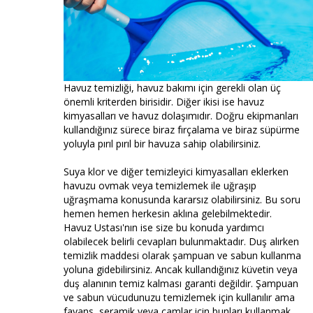
Havuz temizliği, havuz bakımı için gerekli olan üç
önemli kriterden birisidir. Diğer ikisi ise havuz
kimyasalları ve havuz dolaşımıdır. Doğru ekipmanları
kullandığınız sürece biraz fırçalama ve biraz süpürme
yoluyla pırıl pırıl bir havuza sahip olabilirsiniz.
Suya klor ve diğer temizleyici kimyasalları eklerken
havuzu ovmak veya temizlemek ile uğraşıp
uğraşmama konusunda kararsız olabilirsiniz. Bu soru
hemen hemen herkesin aklına gelebilmektedir.
Havuz Ustası'nın ise size bu konuda yardımcı
olabilecek belirli cevapları bulunmaktadır. Duş alırken
temizlik maddesi olarak şampuan ve sabun kullanma
yoluna gidebilirsiniz. Ancak kullandığınız küvetin veya
duş alanının temiz kalması garanti değildir. Şampuan
ve sabun vücudunuzu temizlemek için kullanılır ama
fayans, seramik veya camlar için bunları kullanmak