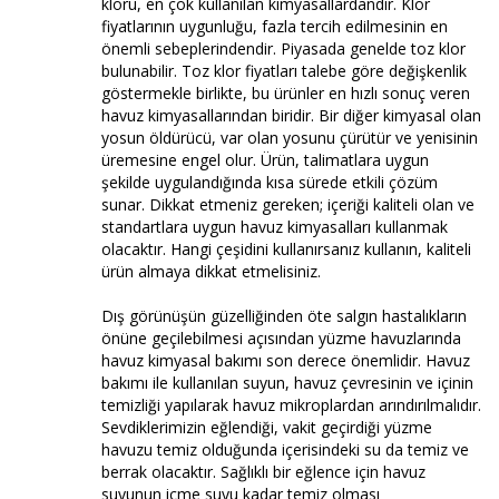
kloru, en çok kullanılan kimyasallardandır. Klor
fiyatlarının uygunluğu, fazla tercih edilmesinin en
önemli sebeplerindendir. Piyasada genelde toz klor
bulunabilir. Toz klor fiyatları talebe göre değişkenlik
göstermekle birlikte, bu ürünler en hızlı sonuç veren
havuz kimyasallarından biridir. Bir diğer kimyasal olan
yosun öldürücü, var olan yosunu çürütür ve yenisinin
üremesine engel olur. Ürün, talimatlara uygun
şekilde uygulandığında kısa sürede etkili çözüm
sunar. Dikkat etmeniz gereken; içeriği kaliteli olan ve
standartlara uygun havuz kimyasalları kullanmak
olacaktır. Hangi çeşidini kullanırsanız kullanın, kaliteli
ürün almaya dikkat etmelisiniz.
Dış görünüşün güzelliğinden öte salgın hastalıkların
önüne geçilebilmesi açısından yüzme havuzlarında
havuz kimyasal bakımı son derece önemlidir. Havuz
bakımı ile kullanılan suyun, havuz çevresinin ve içinin
temizliği yapılarak havuz mikroplardan arındırılmalıdır.
Sevdiklerimizin eğlendiği, vakit geçirdiği yüzme
havuzu temiz olduğunda içerisindeki su da temiz ve
berrak olacaktır. Sağlıklı bir eğlence için havuz
suyunun içme suyu kadar temiz olması