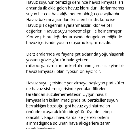
Havuz suyunun temizliği denilince havuz kimyasalları
arasında ilk akla gelen havuz kloru dur. Klorlanmamış
suyun bir çok hastalığa neden olduğu çok aşikardır.
Havuz bakımı açısından ikinci en bilindik konu ise
Havuz pH değerinin ayarlanmasıdır. Klor ve pH
değerleri "Havuz Suyu Yönetmeliği" ile belirlenmiştir.
Klor ve pH bu değerler arasında dengelenmediğinde
havuz içerisinde yosun oluşumu kaçınılmazdır.
Derz aralarında ve fayans çatlaklarında yoğunlaşarak
yosunu gözle görülür hale getiren
mikroorganizmalardan kurtulmanın çaresi ise yine bir
havuz kimyasalı olan "yosun önleyici"dir.
Havuz suyu içerisinde yer almaya başlayan partiküller
de havuz sistemi içerisinde yer alan filtreler
tarafından süzülememektedir. Uygun havuz
kimyasalları kullanılmadığında bu partiküller suyun
berraklığını bozduğu gibi havuz aydınlatmaları
önünde uçuşarak kötü bir görüntüye de sebep
olacaktır. Kapalı havuzlarda ise gerekli önlem
alınmadığında solunan hava akciğerlere zarar
verebilmektedir.