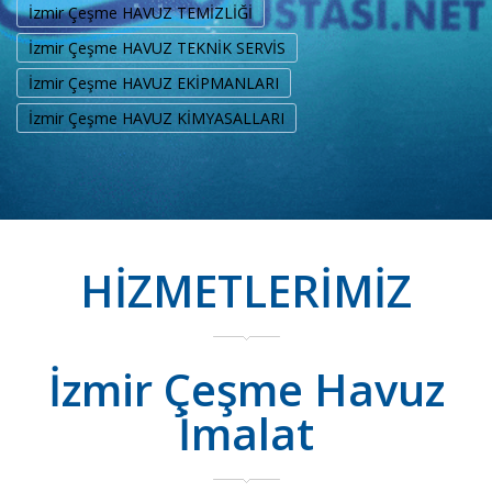
İzmir Çeşme HAVUZ TEMİZLİĞİ
İzmir Çeşme HAVUZ TEKNİK SERVİS
İzmir Çeşme HAVUZ EKİPMANLARI
İzmir Çeşme HAVUZ KİMYASALLARI
HİZMETLERİMİZ
İzmir Çeşme Havuz
İmalat