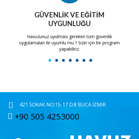
GÜVENLIK VE EĞITIM
UYGUNLUĞU
tam
Havuzunuz uyulması gereken tüm güvenlik
H
uygulamaları ile uyumlu mu ? Sizin için bir program
yapabiliriz.
1
2
3
4
5
6
7
421 SOKAK NO:15-17 D:8 BUCA İZMIR
+90 505 4253000