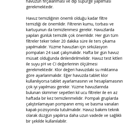
havuzun fırçalanması ve dip süpürge yapılması
gerekmektedir.
Havuz temizliğinin önemli olduğu kadar filtre
temizliği de önemlidir. Filtrenin kumu, torbası ve
kartuşunun da temizlenmesi gerekir. Havuzlarda
yapılan günlük temizlik çok önemlidir. Her gün tüm
filtreler teker teker 20 dakika süre ile ters çıkama
yapılmalıdır. Yüzme havuzları için sirkülasyon
pompaları 24 saat çalışmalıdır. Hafta bir gün havuz
müsait olduğunda dinlendirilmelidir. Havuz test kitleri
ile suyu pH ve CI değerlerinin ölçülmesi
gerekmektedir. Klor değeri havuzdaki su miktarına
göre ayarlanmalıdır. Eğer havuzda tablet klor
kullanılıyorsa tablet ayarlamasının ve hesaplamasının
çok iyi yapılması gerekir. Yüzme havuzlarında
bulunan skimmer sepetleri kıl ucu filtreler ile en az
haftada bir kez temizlenmelidir. Pompalı gruplarda
çalıştırılamayan pompanın emiş ve basma vanaları
kapalı pozisyonda tutulmalıdır. Havuz bakımı teknik
olarak düzgün yapılırsa daha uzun vadede ve sağlıklı
bir şekilde kullanılabilir.