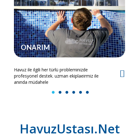
ONARIM
Havuz ile ilgili her türlü probleminizde
Es
profesyonel destek. uzman ekiplaeirmiz ile
bi
anında müdahele
1
2
3
4
5
6
HavuzUstası.Net