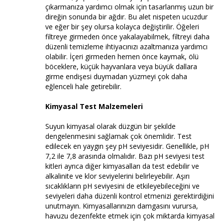
çıkarmanıza yardımcı olmak için tasarlanmış uzun bir
direğin sonunda bir ağdır. Bu alet nispeten ucuzdur
ve eğer bir şey olursa kolayca değiştirilir. Öğeleri
filtreye girmeden önce yakalayabilmek, filtreyi daha
düzenli temizleme ihtiyacınızı azaltmanıza yardımcı
olabilir. İçeri girmeden hemen önce kaymak, ölü
böceklere, küçük hayvanlara veya büyük dallara
girme endişesi duymadan yüzmeyi çok daha
eğlenceli hale getirebilir.
Kimyasal Test Malzemeleri
Suyun kimyasal olarak düzgün bir şekilde
dengelenmesini sağlamak çok önemlidir. Test
edilecek en yaygın şey pH seviyesidir. Genellikle, pH
7,2 ile 7,8 arasında olmalıdır. Bazı pH seviyesi test
kitleri ayrıca diğer kimyasalları da test edebilir ve
alkalinite ve klor seviyelerini belirleyebilir. Aşırı
sıcaklıkların pH seviyesini de etkileyebileceğini ve
seviyeleri daha düzenli kontrol etmenizi gerektirdiğini
unutmayın. Kimyasallarınızın damgasını vurursa,
havuzu dezenfekte etmek için çok miktarda kimyasal