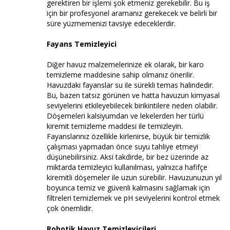
gerektiren bir işlemi şok etmeniz gerekebilir. Bu iş
için bir profesyonel aramanız gerekecek ve belirli bir
süre yüzmemenizi tavsiye edeceklerdir.
Fayans Temizleyici
Diğer havuz malzemelerinize ek olarak, bir karo
temizleme maddesine sahip olmanız önerilir.
Havuzdaki fayanslar su ile sürekli temas halindedir.
Bu, bazen tatsız görünen ve hatta havuzun kimyasal
seviyelerini etkileyebilecek birikintilere neden olabilir.
Döşemeleri kalsiyumdan ve lekelerden her türlü
kiremit temizleme maddesi ile temizleyin.
Fayanslarınız özellikle kirlenirse, büyük bir temizlik
çalışması yapmadan önce suyu tahliye etmeyi
düşünebilirsiniz. Aksi takdirde, bir bez üzerinde az
miktarda temizleyici kullanılması, yalnızca hafifçe
kiremitli döşemeler ile uzun sürebilir. Havuzunuzun yıl
boyunca temiz ve güvenli kalmasını sağlamak için
filtreleri temizlemek ve pH seviyelerini kontrol etmek
çok önemlidir.
Robotik Havuz Temizleyicileri