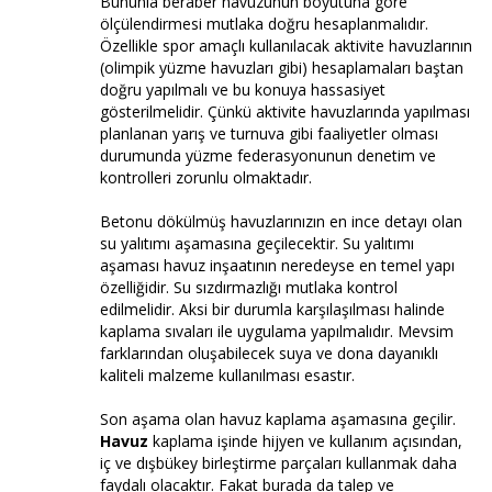
Bununla beraber havuzunun boyutuna göre
ölçülendirmesi mutlaka doğru hesaplanmalıdır.
Özellikle spor amaçlı kullanılacak aktivite havuzlarının
(olimpik yüzme havuzları gibi) hesaplamaları baştan
doğru yapılmalı ve bu konuya hassasiyet
gösterilmelidir. Çünkü aktivite havuzlarında yapılması
planlanan yarış ve turnuva gibi faaliyetler olması
durumunda yüzme federasyonunun denetim ve
kontrolleri zorunlu olmaktadır.
Betonu dökülmüş havuzlarınızın en ince detayı olan
su yalıtımı aşamasına geçilecektir. Su yalıtımı
aşaması havuz inşaatının neredeyse en temel yapı
özelliğidir. Su sızdırmazlığı mutlaka kontrol
edilmelidir. Aksi bir durumla karşılaşılması halinde
kaplama sıvaları ile uygulama yapılmalıdır. Mevsim
farklarından oluşabilecek suya ve dona dayanıklı
kaliteli malzeme kullanılması esastır.
Son aşama olan havuz kaplama aşamasına geçilir.
Havuz
kaplama işinde hijyen ve kullanım açısından,
iç ve dışbükey birleştirme parçaları kullanmak daha
faydalı olacaktır. Fakat burada da talep ve