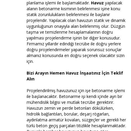
planlama işlemi ile başlamaktadır.
Havuz
yapılacak
alanın betonarme kısmının belirlenmesi işine konu
statik zorunlulukların belirlenmesi ile başlanır
projelendir. Yapılacak olan havuzun statik ve dinamik
uygunluğunun onayıyla alan belirlenmiş olur. Düzgün
taşma ve temizlenme hesaplamalarının doğru
yapılması projelendirme işinin bir diğer konusudur.
Firmamız yıllardır edindiği tecrübe ile doğru yerlere
doğru projelendirmeler yaparak sorunsuz sonuçlar
almanız konusunda en doğru seçenek olacaktır sizin
için.
Bizi Arayın Hemen Havuz İnşaatınız İçin Teklif
Alın
Projelendirilmiş havuzunuz için işe betonarme işlemi
ile başlanacaktır. Betonarme işi kendi içinde ayrı bir
mühendislik bilgisi ve mutlak tecrübe gerektirir.
Havuzun zemin ve perde betonları dökülürken,
hidrolik bağlantıları, borular, deşarj rögarları,
aydınlatma armatür kovaları, süzgeçler ve gerekli her
türlü beton geçiş parçaları titizlikle hesaplanmaktadır.