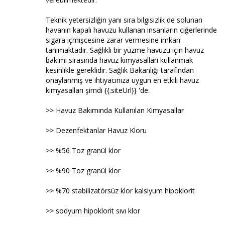
Teknik yetersizliğin yanı sıra bilgisizlik de solunan
havanın kapalı havuzu kullanan insanların ciğerlerinde
sigara içmişcesine zarar vermesine imkan
tanımaktadır. Sağlıklı bir yüzme havuzu için havuz
bakımı sırasında havuz kimyasalları kullanmak
kesinlikle gereklidir. Sağlık Bakanlığı tarafından
onaylanmış ve ihtiyacınıza uygun en etkili havuz
kimyasalları şimdi {{.siteUrl}} 'de.
>> Havuz Bakımında Kullanılan Kimyasallar
>> Dezenfektanlar Havuz Kloru
>> %56 Toz granül klor
>> %90 Toz granül klor
>> %70 stabilizatörsüz klor kalsiyum hipoklorit
>> sodyum hipoklorit sıvı klor