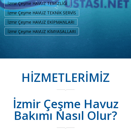
İzmir Çeşme HAVUZ TEMİZLİĞİ
İzmir Çeşme HAVUZ TEKNİK SERVİS
İzmir Çeşme HAVUZ EKİPMANLARI
İzmir Çeşme HAVUZ KİMYASALLARI
HİZMETLERİMİZ
İzmir Çeşme Havuz
Bakımı Nasıl Olur?