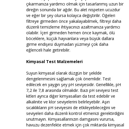
çıkarmanıza yardımcı olmak için tasarlanmış uzun bir
direğin sonunda bir ağdır. Bu alet nispeten ucuzdur
ve eğer bir şey olursa kolayca değiştirilir. Öğeleri
filtreye girmeden önce yakalayabilmek, filtreyi daha
düzenli temizleme ihtiyacınızı azaltmanıza yardımcı
olabilir. İçeri girmeden hemen önce kaymak, ölü
böceklere, küçük hayvanlara veya büyük dallara
girme endişesi duymadan yüzmeyi çok daha
eğlenceli hale getirebilir.
Kimyasal Test Malzemeleri
Suyun kimyasal olarak düzgün bir şekilde
dengelenmesini sağlamak çok önemlidir. Test
edilecek en yaygın şey pH seviyesidir. Genellikle, pH
7,2 ile 7,8 arasında olmalıdır. Bazı pH seviyesi test
kitleri ayrıca diğer kimyasalları da test edebilir ve
alkalinite ve klor seviyelerini belirleyebilir. Aşırı
sıcaklıkların pH seviyesini de etkileyebileceğini ve
seviyeleri daha düzenli kontrol etmenizi gerektirdiğini
unutmayın. Kimyasallarınızın damgasını vurursa,
havuzu dezenfekte etmek için çok miktarda kimyasal