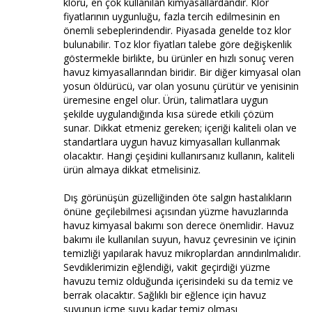
kloru, en çok kullanılan kimyasallardandır. Klor
fiyatlarının uygunluğu, fazla tercih edilmesinin en
önemli sebeplerindendir. Piyasada genelde toz klor
bulunabilir. Toz klor fiyatları talebe göre değişkenlik
göstermekle birlikte, bu ürünler en hızlı sonuç veren
havuz kimyasallarından biridir. Bir diğer kimyasal olan
yosun öldürücü, var olan yosunu çürütür ve yenisinin
üremesine engel olur. Ürün, talimatlara uygun
şekilde uygulandığında kısa sürede etkili çözüm
sunar. Dikkat etmeniz gereken; içeriği kaliteli olan ve
standartlara uygun havuz kimyasalları kullanmak
olacaktır. Hangi çeşidini kullanırsanız kullanın, kaliteli
ürün almaya dikkat etmelisiniz.
Dış görünüşün güzelliğinden öte salgın hastalıkların
önüne geçilebilmesi açısından yüzme havuzlarında
havuz kimyasal bakımı son derece önemlidir. Havuz
bakımı ile kullanılan suyun, havuz çevresinin ve içinin
temizliği yapılarak havuz mikroplardan arındırılmalıdır.
Sevdiklerimizin eğlendiği, vakit geçirdiği yüzme
havuzu temiz olduğunda içerisindeki su da temiz ve
berrak olacaktır. Sağlıklı bir eğlence için havuz
suyunun içme suyu kadar temiz olması