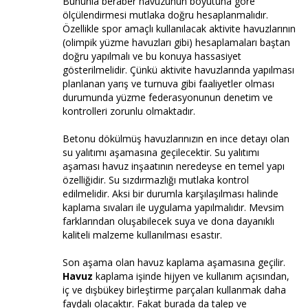
Bununla beraber havuzunun boyutuna göre
ölçülendirmesi mutlaka doğru hesaplanmalıdır.
Özellikle spor amaçlı kullanılacak aktivite havuzlarının
(olimpik yüzme havuzları gibi) hesaplamaları baştan
doğru yapılmalı ve bu konuya hassasiyet
gösterilmelidir. Çünkü aktivite havuzlarında yapılması
planlanan yarış ve turnuva gibi faaliyetler olması
durumunda yüzme federasyonunun denetim ve
kontrolleri zorunlu olmaktadır.
Betonu dökülmüş havuzlarınızın en ince detayı olan
su yalıtımı aşamasına geçilecektir. Su yalıtımı
aşaması havuz inşaatının neredeyse en temel yapı
özelliğidir. Su sızdırmazlığı mutlaka kontrol
edilmelidir. Aksi bir durumla karşılaşılması halinde
kaplama sıvaları ile uygulama yapılmalıdır. Mevsim
farklarından oluşabilecek suya ve dona dayanıklı
kaliteli malzeme kullanılması esastır.
Son aşama olan havuz kaplama aşamasına geçilir.
Havuz
kaplama işinde hijyen ve kullanım açısından,
iç ve dışbükey birleştirme parçaları kullanmak daha
faydalı olacaktır. Fakat burada da talep ve