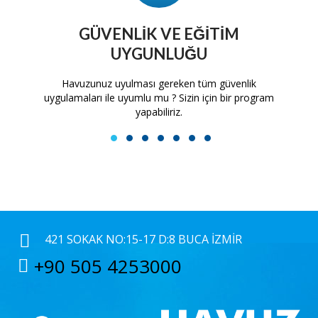
GÜVENLIK VE EĞITIM
UYGUNLUĞU
tam
Havuzunuz uyulması gereken tüm güvenlik
H
uygulamaları ile uyumlu mu ? Sizin için bir program
yapabiliriz.
1
2
3
4
5
6
7
421 SOKAK NO:15-17 D:8 BUCA İZMIR
+90 505 4253000