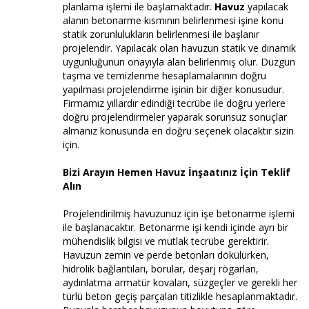
planlama işlemi ile başlamaktadır.
Havuz
yapılacak
alanın betonarme kısmının belirlenmesi işine konu
statik zorunlulukların belirlenmesi ile başlanır
projelendir. Yapılacak olan havuzun statik ve dinamik
uygunluğunun onayıyla alan belirlenmiş olur. Düzgün
taşma ve temizlenme hesaplamalarının doğru
yapılması projelendirme işinin bir diğer konusudur.
Firmamız yıllardır edindiği tecrübe ile doğru yerlere
doğru projelendirmeler yaparak sorunsuz sonuçlar
almanız konusunda en doğru seçenek olacaktır sizin
için.
Bizi Arayın Hemen Havuz İnşaatınız İçin Teklif
Alın
Projelendirilmiş havuzunuz için işe betonarme işlemi
ile başlanacaktır. Betonarme işi kendi içinde ayrı bir
mühendislik bilgisi ve mutlak tecrübe gerektirir.
Havuzun zemin ve perde betonları dökülürken,
hidrolik bağlantıları, borular, deşarj rögarları,
aydınlatma armatür kovaları, süzgeçler ve gerekli her
türlü beton geçiş parçaları titizlikle hesaplanmaktadır.