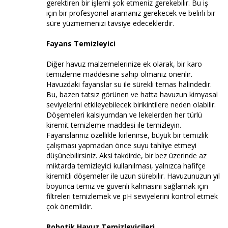
gerektiren bir işlemi şok etmeniz gerekebilir. Bu iş
için bir profesyonel aramanız gerekecek ve belirli bir
süre yüzmemenizi tavsiye edeceklerdir.
Fayans Temizleyici
Diğer havuz malzemelerinize ek olarak, bir karo
temizleme maddesine sahip olmanız önerilir.
Havuzdaki fayanslar su ile sürekli temas halindedir.
Bu, bazen tatsız görünen ve hatta havuzun kimyasal
seviyelerini etkileyebilecek birikintilere neden olabilir.
Döşemeleri kalsiyumdan ve lekelerden her türlü
kiremit temizleme maddesi ile temizleyin.
Fayanslarınız özellikle kirlenirse, büyük bir temizlik
çalışması yapmadan önce suyu tahliye etmeyi
düşünebilirsiniz. Aksi takdirde, bir bez üzerinde az
miktarda temizleyici kullanılması, yalnızca hafifçe
kiremitli döşemeler ile uzun sürebilir. Havuzunuzun yıl
boyunca temiz ve güvenli kalmasını sağlamak için
filtreleri temizlemek ve pH seviyelerini kontrol etmek
çok önemlidir.
Robotik Havuz Temizleyicileri