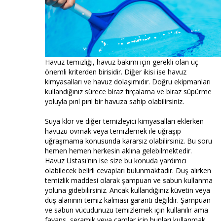
Havuz temizliği, havuz bakımı için gerekli olan üç
önemli kriterden birisidir. Diğer ikisi ise havuz
kimyasalları ve havuz dolaşımıdır. Doğru ekipmanları
kullandığınız sürece biraz fırçalama ve biraz süpürme
yoluyla pırıl pırıl bir havuza sahip olabilirsiniz.
Suya klor ve diğer temizleyici kimyasalları eklerken
havuzu ovmak veya temizlemek ile uğraşıp
uğraşmama konusunda kararsız olabilirsiniz. Bu soru
hemen hemen herkesin aklına gelebilmektedir.
Havuz Ustası'nın ise size bu konuda yardımcı
olabilecek belirli cevapları bulunmaktadır. Duş alırken
temizlik maddesi olarak şampuan ve sabun kullanma
yoluna gidebilirsiniz. Ancak kullandığınız küvetin veya
duş alanının temiz kalması garanti değildir. Şampuan
ve sabun vücudunuzu temizlemek için kullanılır ama
fayans, seramik veya camlar için bunları kullanmak