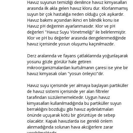
Havuz suyunun temizliği denilince havuz kimyasalları
arasında ilk akla gelen havuz kloru dur. Klorlanmamış
suyun bir çok hastalığa neden olduğu çok aşikardır.
Havuz bakımı açısından ikinci en bilindik konu ise
Havuz pH değerinin ayarlanmasıdır. Klor ve pH
değerleri "Havuz Suyu Yönetmeliği" ile belirlenmiştir.
Klor ve pH bu değerler arasında dengelenmediğinde
havuz içerisinde yosun oluşumu kaçınılmazdır.
Derz aralarında ve fayans çatlaklarında yoğunlaşarak
yosunu gözle görülür hale getiren
mikroorganizmalardan kurtulmanın çaresi ise yine bir
havuz kimyasalı olan "yosun önleyici"dir.
Havuz suyu içerisinde yer almaya başlayan partiküller
de havuz sistemi içerisinde yer alan filtreler
tarafından süzülememektedir. Uygun havuz
kimyasalları kullanılmadığında bu partiküller suyun
berraklığını bozduğu gibi havuz aydınlatmaları
önünde uçuşarak kötü bir görüntüye de sebep
olacaktır. Kapalı havuzlarda ise gerekli önlem
alınmadığında solunan hava akciğerlere zarar
verebilmektedir.