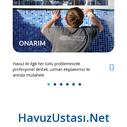
ONARIM
Havuz ile ilgili her türlü probleminizde
Es
profesyonel destek. uzman ekiplaeirmiz ile
bi
anında müdahele
1
2
3
4
5
6
HavuzUstası.Net