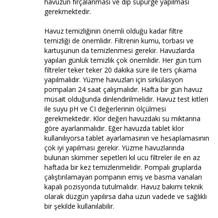
havuzun fırçalanması ve dip süpürge yapılması
gerekmektedir.
Havuz temizliğinin önemli olduğu kadar filtre
temizliği de önemlidir. Filtrenin kumu, torbası ve
kartuşunun da temizlenmesi gerekir. Havuzlarda
yapılan günlük temizlik çok önemlidir. Her gün tüm
filtreler teker teker 20 dakika süre ile ters çıkama
yapılmalıdır. Yüzme havuzları için sirkülasyon
pompaları 24 saat çalışmalıdır. Hafta bir gün havuz
müsait olduğunda dinlendirilmelidir. Havuz test kitleri
ile suyu pH ve CI değerlerinin ölçülmesi
gerekmektedir. Klor değeri havuzdaki su miktarına
göre ayarlanmalıdır. Eğer havuzda tablet klor
kullanılıyorsa tablet ayarlamasının ve hesaplamasının
çok iyi yapılması gerekir. Yüzme havuzlarında
bulunan skimmer sepetleri kıl ucu filtreler ile en az
haftada bir kez temizlenmelidir. Pompalı gruplarda
çalıştırılamayan pompanın emiş ve basma vanaları
kapalı pozisyonda tutulmalıdır. Havuz bakımı teknik
olarak düzgün yapılırsa daha uzun vadede ve sağlıklı
bir şekilde kullanılabilir.