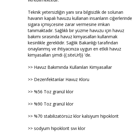
Teknik yetersizliğin yanı sıra bilgisizlik de solunan
havanın kapalı havuzu kullanan insanların ciğerlerinde
sigara içmişcesine zarar vermesine imkan
tanımaktadır. Sağlıklı bir yüzme havuzu için havuz
bakımı sırasında havuz kimyasalları kullanmak
kesinlikle gereklidir. Sağlık Bakanlığı tarafından
onaylanmış ve ihtiyacınıza uygun en etkili havuz
kimyasalları şimdi {{.siteUrl}} 'de.
>> Havuz Bakımında Kullanılan Kimyasallar
>> Dezenfektanlar Havuz Kloru
>> %56 Toz granül klor
>> %90 Toz granül klor
>> %70 stabilizatörsüz klor kalsiyum hipoklorit
>> sodyum hipoklorit sıvı klor