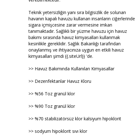
Teknik yetersizliğin yanı sıra bilgisizlik de solunan
havanın kapalı havuzu kullanan insanların ciğerlerinde
sigara içmişcesine zarar vermesine imkan
tanımaktadır. Sağlıklı bir yüzme havuzu için havuz
bakımı sırasında havuz kimyasalları kullanmak
kesinlikle gereklidir. Sağlık Bakanlığı tarafından
onaylanmış ve ihtiyacınıza uygun en etkili havuz
kimyasalları şimdi {{.siteUrl}} 'de.
>> Havuz Bakımında Kullanılan Kimyasallar
>> Dezenfektanlar Havuz Kloru
>> %56 Toz granül klor
>> %90 Toz granül klor
>> %70 stabilizatörsüz klor kalsiyum hipoklorit
>> sodyum hipoklorit sıvı klor