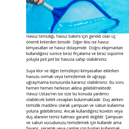
Havuz temizliği, havuz bakımı için gerekli olan üç
önemli kriterden birisidir. Diğer ikisi ise havuz
kimyasalları ve havuz dolaşımıdır. Doğru ekipmanları
kullandığınız sürece biraz fırçalama ve biraz süpürme
yoluyla pırıl pırıl bir havuza sahip olabilirsiniz.
Suya klor ve diğer temizleyici kimyasalları eklerken
havuzu ovmak veya temizlemek ile uğraşıp
uğraşmama konusunda kararsız olabilirsiniz. Bu soru
hemen hemen herkesin aklına gelebilmektedir.
Havuz Ustası'nın ise size bu konuda yardımcı
olabilecek belirli cevapları bulunmaktadır. Duş alırken
temizlik maddesi olarak şampuan ve sabun kullanma
yoluna gidebilirsiniz. Ancak kullandığınız küvetin veya
duş alanının temiz kalması garanti değildir. Şampuan
ve sabun vücudunuzu temizlemek için kullanılır ama
fayans, seramik veya camlar için bunları kullanmak