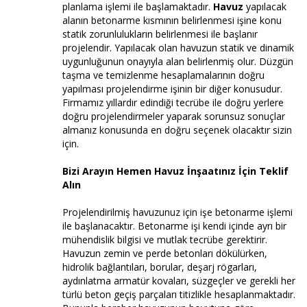
planlama işlemi ile başlamaktadır.
Havuz
yapılacak
alanın betonarme kısmının belirlenmesi işine konu
statik zorunlulukların belirlenmesi ile başlanır
projelendir. Yapılacak olan havuzun statik ve dinamik
uygunluğunun onayıyla alan belirlenmiş olur. Düzgün
taşma ve temizlenme hesaplamalarının doğru
yapılması projelendirme işinin bir diğer konusudur.
Firmamız yıllardır edindiği tecrübe ile doğru yerlere
doğru projelendirmeler yaparak sorunsuz sonuçlar
almanız konusunda en doğru seçenek olacaktır sizin
için.
Bizi Arayın Hemen Havuz İnşaatınız İçin Teklif
Alın
Projelendirilmiş havuzunuz için işe betonarme işlemi
ile başlanacaktır. Betonarme işi kendi içinde ayrı bir
mühendislik bilgisi ve mutlak tecrübe gerektirir.
Havuzun zemin ve perde betonları dökülürken,
hidrolik bağlantıları, borular, deşarj rögarları,
aydınlatma armatür kovaları, süzgeçler ve gerekli her
türlü beton geçiş parçaları titizlikle hesaplanmaktadır.