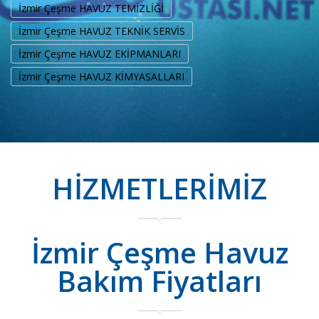
İzmir Çeşme HAVUZ TEMİZLİĞİ
İzmir Çeşme HAVUZ TEKNİK SERVİS
İzmir Çeşme HAVUZ EKİPMANLARI
İzmir Çeşme HAVUZ KİMYASALLARI
HİZMETLERİMİZ
İzmir Çeşme Havuz
Bakım Fiyatları