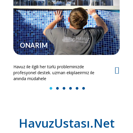
ONARIM
Havuz ile ilgili her türlü probleminizde
Es
profesyonel destek. uzman ekiplaeirmiz ile
bi
anında müdahele
1
2
3
4
5
6
HavuzUstası.Net