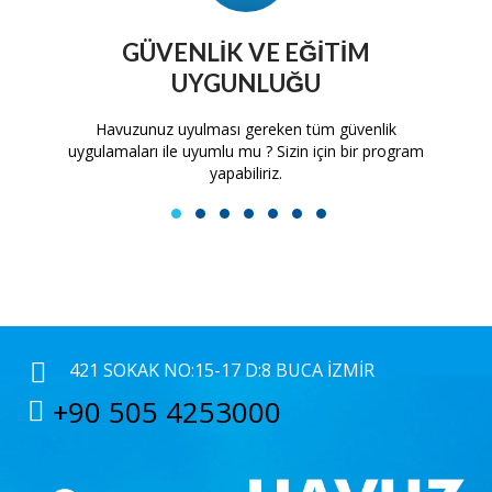
GÜVENLIK VE EĞITIM
UYGUNLUĞU
tam
Havuzunuz uyulması gereken tüm güvenlik
H
uygulamaları ile uyumlu mu ? Sizin için bir program
yapabiliriz.
1
2
3
4
5
6
7
421 SOKAK NO:15-17 D:8 BUCA İZMIR
+90 505 4253000