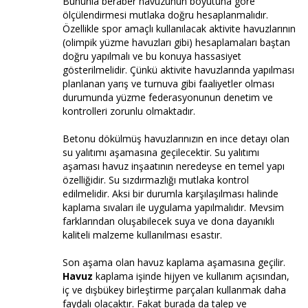
Bununla beraber havuzunun boyutuna göre
ölçülendirmesi mutlaka doğru hesaplanmalıdır.
Özellikle spor amaçlı kullanılacak aktivite havuzlarının
(olimpik yüzme havuzları gibi) hesaplamaları baştan
doğru yapılmalı ve bu konuya hassasiyet
gösterilmelidir. Çünkü aktivite havuzlarında yapılması
planlanan yarış ve turnuva gibi faaliyetler olması
durumunda yüzme federasyonunun denetim ve
kontrolleri zorunlu olmaktadır.
Betonu dökülmüş havuzlarınızın en ince detayı olan
su yalıtımı aşamasına geçilecektir. Su yalıtımı
aşaması havuz inşaatının neredeyse en temel yapı
özelliğidir. Su sızdırmazlığı mutlaka kontrol
edilmelidir. Aksi bir durumla karşılaşılması halinde
kaplama sıvaları ile uygulama yapılmalıdır. Mevsim
farklarından oluşabilecek suya ve dona dayanıklı
kaliteli malzeme kullanılması esastır.
Son aşama olan havuz kaplama aşamasına geçilir.
Havuz
kaplama işinde hijyen ve kullanım açısından,
iç ve dışbükey birleştirme parçaları kullanmak daha
faydalı olacaktır. Fakat burada da talep ve