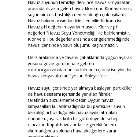
Havuz suyunun temizliği denilince havuz kimyasalları
arasında ilk akla gelen havuz kloru dur. Klorlanmamış
suyun bir çok hastalığa neden olduğu çok aşikardır.
Havuz bakımı açısından ikinci en bilindik konu ise
Havuz pH değerinin ayarlanmasıdır. Klor ve pH
değerleri "Havuz Suyu Yönetmeliği" ile belirlenmiştir.
Klor ve pH bu değerler arasında dengelenmediğinde
havuz içerisinde yosun oluşumu kaçınılmazdır.
Derz aralarında ve fayans çatlaklarında yoğunlaşarak
yosunu gözle görülür hale getiren
mikroorganizmalardan kurtulmanın çaresi ise yine bir
havuz kimyasalı olan "yosun önleyici"dir.
Havuz suyu içerisinde yer almaya başlayan partiküller
de havuz sistemi içerisinde yer alan filtreler
tarafından süzülememektedir. Uygun havuz
kimyasalları kullanılmadığında bu partiküller suyun
berraklığını bozduğu gibi havuz aydınlatmaları
önünde uçuşarak kötü bir görüntüye de sebep
olacaktır. Kapalı havuzlarda ise gerekli önlem
alınmadığında solunan hava akciğerlere zarar
verebilmektedir.