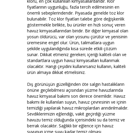
kloru, en çok kullanılan kimyasallardandır. Klor
fiyatlarının uygunluğu, fazla tercih edilmesinin en
önemli sebeplerindendir. Piyasada genelde toz klor
bulunabilir. Toz klor fiyatları talebe göre değişkenlik
göstermekle birlikte, bu ürünler en hızlı sonuç veren
havuz kimyasallarından biridir. Bir diğer kimyasal olan
yosun öldürücü, var olan yosunu çürütür ve yenisinin
üremesine engel olur. Ürün, talimatlara uygun
şekilde uygulandığında kısa sürede etkili çözüm
sunar. Dikkat etmeniz gereken; içeriği kaliteli olan ve
standartlara uygun havuz kimyasalları kullanmak
olacaktır. Hangi çeşidini kullanırsanız kullanın, kaliteli
ürün almaya dikkat etmelisiniz.
Dış görünüşün güzelliğinden öte salgın hastalıkların
önüne geçilebilmesi açısından yüzme havuzlarında
havuz kimyasal bakımı son derece önemlidir. Havuz
bakımı ile kullanılan suyun, havuz çevresinin ve içinin
temizliği yapılarak havuz mikroplardan arındırılmalıdır.
Sevdiklerimizin eğlendiği, vakit geçirdiği yüzme
havuzu temiz olduğunda içerisindeki su da temiz ve
berrak olacaktır. Sağlıklı bir eğlence için havuz
suyunun içme suyu kadar temiz olması