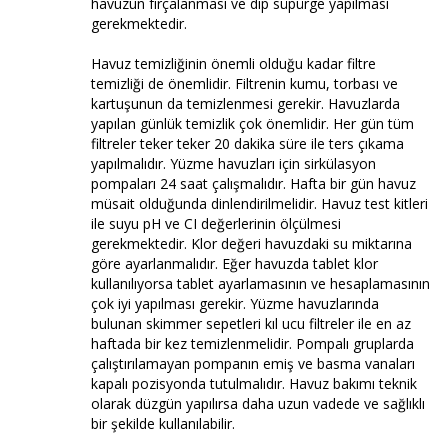
havuzun fırçalanması ve dip süpürge yapılması
gerekmektedir.
Havuz temizliğinin önemli olduğu kadar filtre
temizliği de önemlidir. Filtrenin kumu, torbası ve
kartuşunun da temizlenmesi gerekir. Havuzlarda
yapılan günlük temizlik çok önemlidir. Her gün tüm
filtreler teker teker 20 dakika süre ile ters çıkama
yapılmalıdır. Yüzme havuzları için sirkülasyon
pompaları 24 saat çalışmalıdır. Hafta bir gün havuz
müsait olduğunda dinlendirilmelidir. Havuz test kitleri
ile suyu pH ve CI değerlerinin ölçülmesi
gerekmektedir. Klor değeri havuzdaki su miktarına
göre ayarlanmalıdır. Eğer havuzda tablet klor
kullanılıyorsa tablet ayarlamasının ve hesaplamasının
çok iyi yapılması gerekir. Yüzme havuzlarında
bulunan skimmer sepetleri kıl ucu filtreler ile en az
haftada bir kez temizlenmelidir. Pompalı gruplarda
çalıştırılamayan pompanın emiş ve basma vanaları
kapalı pozisyonda tutulmalıdır. Havuz bakımı teknik
olarak düzgün yapılırsa daha uzun vadede ve sağlıklı
bir şekilde kullanılabilir.