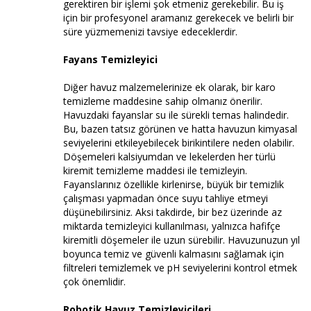
gerektiren bir işlemi şok etmeniz gerekebilir. Bu iş
için bir profesyonel aramanız gerekecek ve belirli bir
süre yüzmemenizi tavsiye edeceklerdir.
Fayans Temizleyici
Diğer havuz malzemelerinize ek olarak, bir karo
temizleme maddesine sahip olmanız önerilir.
Havuzdaki fayanslar su ile sürekli temas halindedir.
Bu, bazen tatsız görünen ve hatta havuzun kimyasal
seviyelerini etkileyebilecek birikintilere neden olabilir.
Döşemeleri kalsiyumdan ve lekelerden her türlü
kiremit temizleme maddesi ile temizleyin.
Fayanslarınız özellikle kirlenirse, büyük bir temizlik
çalışması yapmadan önce suyu tahliye etmeyi
düşünebilirsiniz. Aksi takdirde, bir bez üzerinde az
miktarda temizleyici kullanılması, yalnızca hafifçe
kiremitli döşemeler ile uzun sürebilir. Havuzunuzun yıl
boyunca temiz ve güvenli kalmasını sağlamak için
filtreleri temizlemek ve pH seviyelerini kontrol etmek
çok önemlidir.
Robotik Havuz Temizleyicileri