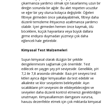
çıkarmanıza yardımcı olmak için tasarlanmış uzun bir
direğin sonunda bir ağdır. Bu alet nispeten ucuzdur
ve eğer bir şey olursa kolayca değiştirilir. Öğeleri
filtreye girmeden önce yakalayabilmek, filtreyi daha
düzenli temizleme ihtiyacınızı azaltmanıza yardımcı
olabilir. İçeri girmeden hemen önce kaymak, ölü
böceklere, küçük hayvanlara veya büyük dallara
girme endişesi duymadan yüzmeyi çok daha
eğlenceli hale getirebilir.
Kimyasal Test Malzemeleri
Suyun kimyasal olarak düzgün bir şekilde
dengelenmesini sağlamak çok önemlidir. Test
edilecek en yaygın şey pH seviyesidir. Genellikle, pH
7,2 ile 7,8 arasında olmalıdır. Bazı pH seviyesi test
kitleri ayrıca diğer kimyasalları da test edebilir ve
alkalinite ve klor seviyelerini belirleyebilir. Aşırı
sıcaklıkların pH seviyesini de etkileyebileceğini ve
seviyeleri daha düzenli kontrol etmenizi gerektirdiğini
unutmayın. Kimyasallarınızın damgasını vurursa,
havuzu dezenfekte etmek için çok miktarda kimyasal