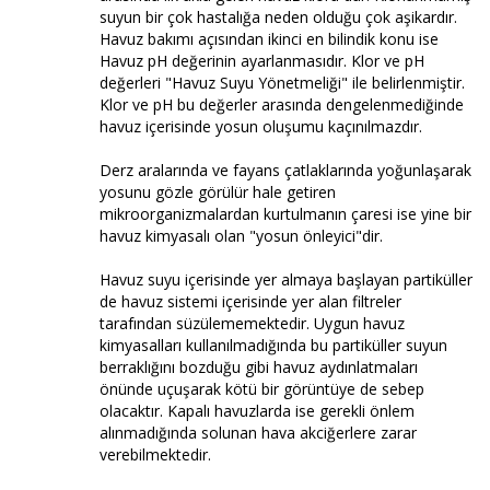
suyun bir çok hastalığa neden olduğu çok aşikardır.
Havuz bakımı açısından ikinci en bilindik konu ise
Havuz pH değerinin ayarlanmasıdır. Klor ve pH
değerleri "Havuz Suyu Yönetmeliği" ile belirlenmiştir.
Klor ve pH bu değerler arasında dengelenmediğinde
havuz içerisinde yosun oluşumu kaçınılmazdır.
Derz aralarında ve fayans çatlaklarında yoğunlaşarak
yosunu gözle görülür hale getiren
mikroorganizmalardan kurtulmanın çaresi ise yine bir
havuz kimyasalı olan "yosun önleyici"dir.
Havuz suyu içerisinde yer almaya başlayan partiküller
de havuz sistemi içerisinde yer alan filtreler
tarafından süzülememektedir. Uygun havuz
kimyasalları kullanılmadığında bu partiküller suyun
berraklığını bozduğu gibi havuz aydınlatmaları
önünde uçuşarak kötü bir görüntüye de sebep
olacaktır. Kapalı havuzlarda ise gerekli önlem
alınmadığında solunan hava akciğerlere zarar
verebilmektedir.