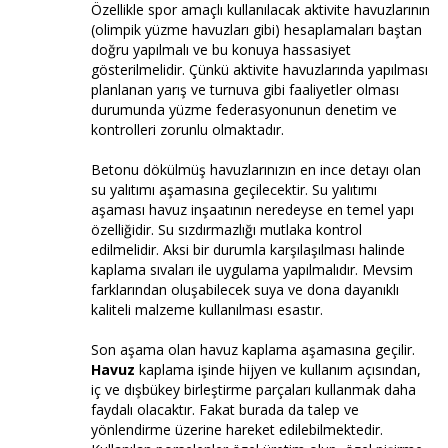
Özellikle spor amaçlı kullanılacak aktivite havuzlarının
(olimpik yüzme havuzları gibi) hesaplamaları baştan
doğru yapılmalı ve bu konuya hassasiyet
gösterilmelidir. Çünkü aktivite havuzlarında yapılması
planlanan yarış ve turnuva gibi faaliyetler olması
durumunda yüzme federasyonunun denetim ve
kontrolleri zorunlu olmaktadır.
Betonu dökülmüş havuzlarınızın en ince detayı olan
su yalıtımı aşamasına geçilecektir. Su yalıtımı
aşaması havuz inşaatının neredeyse en temel yapı
özelliğidir. Su sızdırmazlığı mutlaka kontrol
edilmelidir. Aksi bir durumla karşılaşılması halinde
kaplama sıvaları ile uygulama yapılmalıdır. Mevsim
farklarından oluşabilecek suya ve dona dayanıklı
kaliteli malzeme kullanılması esastır.
Son aşama olan havuz kaplama aşamasına geçilir.
Havuz
kaplama işinde hijyen ve kullanım açısından,
iç ve dışbükey birleştirme parçaları kullanmak daha
faydalı olacaktır. Fakat burada da talep ve
yönlendirme üzerine hareket edilebilmektedir.