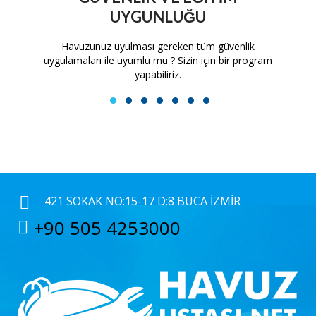
UYGUNLUĞU
tam
Havuzunuz uyulması gereken tüm güvenlik
H
uygulamaları ile uyumlu mu ? Sizin için bir program
yapabiliriz.
1
2
3
4
5
6
7
421 SOKAK NO:15-17 D:8 BUCA İZMIR
+90 505 4253000