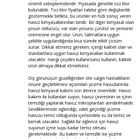
önemli sebeplerindendir. Piyasada genelde toz klor
bulunabilir. Toz klor fiyatları talebe göre değişkenlik
göstermekle birlikte, bu ürünler en hızlı sonuç veren
havuz kimyasallarından biridir. Bir diğer kimyasal olan
yosun öldürücü, var olan yosunu çürütür ve yenisinin
üremesine engel olur. Ürün, talimatlara uygun
şekilde uygulandığında kısa sürede etkili çözüm
sunar. Dikkat etmeniz gereken; içeriği kaliteli olan ve
standartlara uygun havuz kimyasalları kullanmak
olacaktır. Hangi çeşidini kullanırsanız kullanın, kaliteli
ürün almaya dikkat etmelisiniz.
Dış görünüşün güzelliğinden öte salgın hastalıkların
önüne geçilebilmesi açısından yüzme havuzlarında
havuz kimyasal bakımı son derece önemlidir. Havuz
bakımı ile kullanılan suyun, havuz çevresinin ve içinin
temizliği yapılarak havuz mikroplardan arındırılmalıdır.
Sevdiklerimizin eğlendiği, vakit geçirdiği yüzme
havuzu temiz olduğunda içerisindeki su da temiz ve
berrak olacaktır. Sağlıklı bir eğlence için havuz
suyunun içme suyu kadar temiz olması
gerekmektedir. Bu bakım ve temizlik ise yüzme