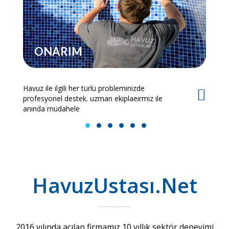
ONARIM
Havuz ile ilgili her türlü probleminizde
Es
profesyonel destek. uzman ekiplaeirmiz ile
bi
anında müdahele
1
2
3
4
5
6
HavuzUstası.Net
2016 yılında açılan firmamız 10 yıllık sektör deneyimi