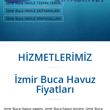
İzmir Buca HAVUZ TEKNİK SERVİS
İzmir Buca HAVUZ EKİPMANLARI
İzmir Buca HAVUZ KİMYASALLARI
HİZMETLERİMİZ
İzmir Buca Havuz
Fiyatları
İzmir Buca Havuz yapımı, İzmir Buca havuz projesi, İzmir Buca