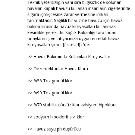
Teknik yetersizliğin yanı sıra bilgisizlik de solunan
havanın kapalı havuzu kullanan insanların ciğerlerinde
sigara içmişcesine zarar vermesine imkan
tanımaktadır. Sağlıklı bir yüzme havuzu için havuz
bakımı sırasında havuz kimyasalları kullanmak
kesinlikle gereklidir. Sağlık Bakanlığı tarafından
onaylanmış ve ihtiyacınıza uygun en etkili havuz
kimyasalları şimdi {{.siteUrl}} 'de.
>> Havuz Bakımında Kullanılan Kimyasallar
>> Dezenfektanlar Havuz Kloru
>> %56 Toz granül klor
>> %90 Toz granül klor
>> %70 stabilizatörsüz klor kalsiyum hipoklorit
>> sodyum hipoklorit sıvı klor
>> Havuz suyu ph düşürücü