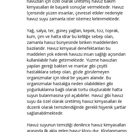
havuzları için özel olarak üretilmiş havuz bakım
kimyasalları ile başarılı sonuçlar vermektedir. Havuz
İçerisinde yüzen insanlar, çevresel etkiler nedeniyle
havuz suyu zamanla ister istemez kirlenmektedir.
Yağ, salya, ter, güneş yağları, kepek, toz, toprak,
kum, çim ve hatta idrar bu kirliliğe sebep olan,
zamanla havuz bünyesinde biriken maddelerden
bazılarıdır. Havuz kimyasal denefektanları bu
maddeleri yok ederek havuzu insan sağlığı açısından
kullanılabilir hale getirmektedir. Yüzme havuzları
yapıları gereği bakteri ve mantar gibi çeşitli
hastalıklara sebep olan, gözle görülemeyen
organizmalar için ideal bir yaşam alanıdır. Bu
organizmalar hastalığa neden olabildikleri gibi
yoğunluklarına bağlı olarak tortu oluşturabilir hatta
suyun bulanmasına yol açabilirler. Havuz gibi havuz
suyu da özel olarak üretilmiş havuz kimyasalları ile
düzenli olarak temizlendiğinde gerekli hijyenik şartlar
sağlanabilmektedir.
Havuz suyunun temizliği denilince havuz kimyasalları
arasında ilk akla gelen havuz kloru dur. Klorlanmamış