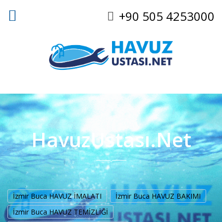
+90 505 4253000
HavuzUstası.Net
İzmir Buca HAVUZ İMALATI
İzmir Buca HAVUZ BAKIMI
İzmir Buca HAVUZ TEMİZLİĞİ