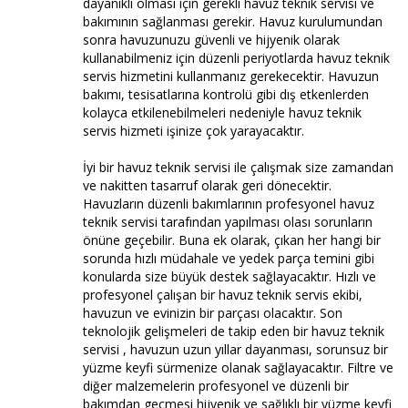
dayanıklı olması için gerekli havuz teknik servisi ve
bakımının sağlanması gerekir. Havuz kurulumundan
sonra havuzunuzu güvenli ve hijyenik olarak
kullanabilmeniz için düzenli periyotlarda havuz teknik
servis hizmetini kullanmanız gerekecektir. Havuzun
bakımı, tesisatlarına kontrolü gibi dış etkenlerden
kolayca etkilenebilmeleri nedeniyle havuz teknik
servis hizmeti işinize çok yarayacaktır.
İyi bir havuz teknik servisi ile çalışmak size zamandan
ve nakitten tasarruf olarak geri dönecektir.
Havuzların düzenli bakımlarının profesyonel havuz
teknik servisi tarafından yapılması olası sorunların
önüne geçebilir. Buna ek olarak, çıkan her hangi bir
sorunda hızlı müdahale ve yedek parça temini gibi
konularda size büyük destek sağlayacaktır. Hızlı ve
profesyonel çalışan bir havuz teknik servis ekibi,
havuzun ve evinizin bir parçası olacaktır. Son
teknolojik gelişmeleri de takip eden bir havuz teknik
servisi , havuzun uzun yıllar dayanması, sorunsuz bir
yüzme keyfi sürmenize olanak sağlayacaktır. Filtre ve
diğer malzemelerin profesyonel ve düzenli bir
bakımdan geçmesi hijyenik ve sağlıklı bir yüzme keyfi