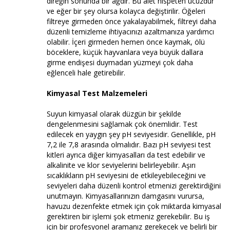
direğin sonunda bir ağdır. Bu alet nispeten ucuzdur
ve eğer bir şey olursa kolayca değiştirilir. Öğeleri
filtreye girmeden önce yakalayabilmek, filtreyi daha
düzenli temizleme ihtiyacınızı azaltmanıza yardımcı
olabilir. İçeri girmeden hemen önce kaymak, ölü
böceklere, küçük hayvanlara veya büyük dallara
girme endişesi duymadan yüzmeyi çok daha
eğlenceli hale getirebilir.
Kimyasal Test Malzemeleri
Suyun kimyasal olarak düzgün bir şekilde
dengelenmesini sağlamak çok önemlidir. Test
edilecek en yaygın şey pH seviyesidir. Genellikle, pH
7,2 ile 7,8 arasında olmalıdır. Bazı pH seviyesi test
kitleri ayrıca diğer kimyasalları da test edebilir ve
alkalinite ve klor seviyelerini belirleyebilir. Aşırı
sıcaklıkların pH seviyesini de etkileyebileceğini ve
seviyeleri daha düzenli kontrol etmenizi gerektirdiğini
unutmayın. Kimyasallarınızın damgasını vurursa,
havuzu dezenfekte etmek için çok miktarda kimyasal
gerektiren bir işlemi şok etmeniz gerekebilir. Bu iş
için bir profesyonel aramanız gerekecek ve belirli bir