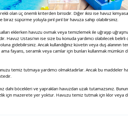
rekli olan üç önemli kriterden birisidir. Diğer ikisi ise havuz kimyas
 biraz süpürme yoluyla pırıl pırıl bir havuza sahip olabilirsiniz.
asalları eklerken havuzu ovmak veya temizlemek ile uğraşıp uğraşm
r. Havuz Ustası'nın ise size bu konuda yardımcı olabilecek belirli 
una gidebilirsiniz. Ancak kullandığınız küvetin veya duş alanının t
 ama fayans, seramik veya camlar için bunları kullanmak mümkün deği
unuzu temiz tutmaya yardımcı olmaktadırlar. Ancak bu maddeler havu
tedir.
sanız dahi böcekleri ve yaprakları havuzdan uzak tutamazsınız. Bununl
lik için mazerete yer yoktur. Havuzu temiz tutmak için klor veya di