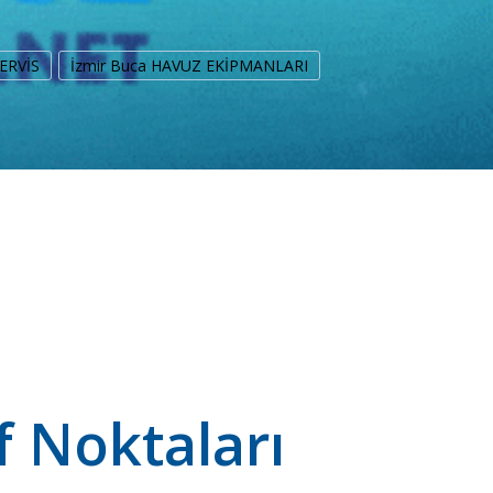
ERVİS
İzmir Buca HAVUZ EKİPMANLARI
 Noktaları