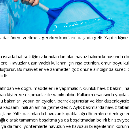
adar önem verilmesi gereken konuların başında gelir. Yaptırdığınız
a ısrarla bahsettiğimiz konulardan olan havuz bakımı konusunda doğ
ere. Havuzlar uzun vadeli kullanım için inşa ettirilen, ömür boyu kull
oluşturur. Bu maliyetler ve zahmetler göz önüne alındığında süreç 
idir.
fından ve doğru maddeler ile yapılmalıdır. Günlük havuz bakımı, haf
n kişiler ve ekipmanlar ile yapılmalıdır. Kullanım esansında yapılac
 bakımlar, yosun önleyiciler, berraklaştırıcılar ve klor düzenleyicile
a kapsamlı hali anlamına gelmektedir. Aylık bakımlarda havuz taban
çlanır. Yıllık bakımlarda havuzun kapatılacağı dönemlere denk gele
ağlı olarak tamamen boşaltma ya da boşaltmadan belirli bir seviy
e ya da farklı yöntemlerle havuzun ve havuzun bileşenlerinin korunm