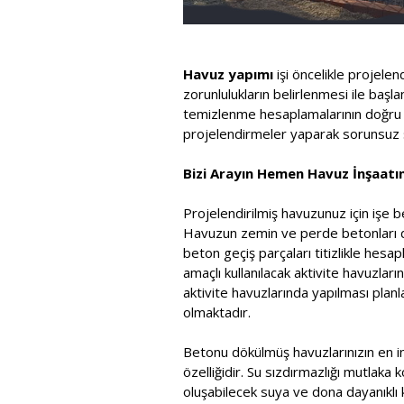
Havuz yapımı
işi öncelikle projele
zorunlulukların belirlenmesi ile baş
temizlenme hesaplamalarının doğru ya
projelendirmeler yaparak sorunsuz s
Bizi Arayın Hemen Havuz İnşaatını
Projelendirilmiş havuzunuz için işe b
Havuzun zemin ve perde betonları dök
beton geçiş parçaları titizlikle he
amaçlı kullanılacak aktivite havuzla
aktivite havuzlarında yapılması pla
olmaktadır.
Betonu dökülmüş havuzlarınızın en in
özelliğidir. Su sızdırmazlığı mutlaka 
oluşabilecek suya ve dona dayanıklı k