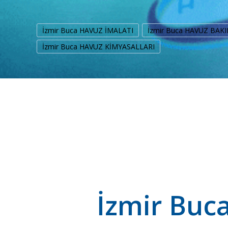
İzmir Buca HAVUZ İMALATI
İzmir Buca HAVUZ BAKI
İzmir Buca HAVUZ KİMYASALLARI
İzmir Buc