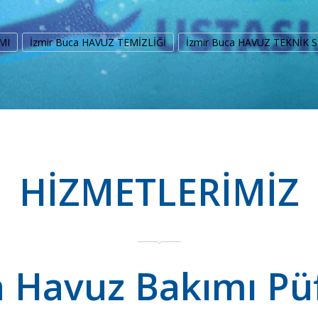
MI
İzmir Buca HAVUZ TEMİZLİĞİ
İzmir Buca HAVUZ TEKNİK S
HİZMETLERİMİZ
a Havuz Bakımı Püf