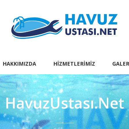
HAKKIMIZDA
HIZMETLERIMIZ
GALER
HavuzUstası.Net