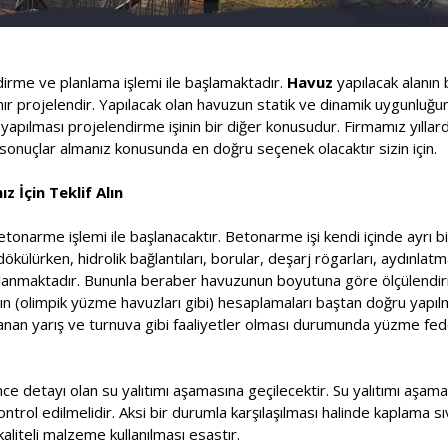
ndirme ve planlama işlemi ile başlamaktadır.
Havuz
yapılacak alanın 
lanır projelendir. Yapılacak olan havuzun statik ve dinamik uygunluğ
pılması projelendirme işinin bir diğer konusudur. Firmamız yıllard
onuçlar almanız konusunda en doğru seçenek olacaktır sizin için.
z İçin Teklif Alın
etonarme işlemi ile başlanacaktır. Betonarme işi kendi içinde ayrı bi
ülürken, hidrolik bağlantıları, borular, deşarj rögarları, aydınlatm
saplanmaktadır. Bununla beraber havuzunun boyutuna göre ölçülendir
rının (olimpik yüzme havuzları gibi) hesaplamaları baştan doğru yapı
nlanan yarış ve turnuva gibi faaliyetler olması durumunda yüzme f
ce detayı olan su yalıtımı aşamasına geçilecektir. Su yalıtımı aşa
kontrol edilmelidir. Aksi bir durumla karşılaşılması halinde kaplama s
aliteli malzeme kullanılması esastır.