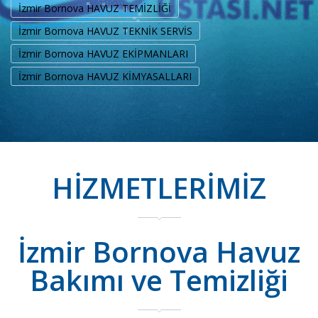
İzmir Bornova HAVUZ TEMİZLİĞİ
İzmir Bornova HAVUZ TEKNİK SERVİS
İzmir Bornova HAVUZ EKİPMANLARI
İzmir Bornova HAVUZ KİMYASALLARI
HİZMETLERİMİZ
İzmir Bornova Havuz
Bakımı ve Temizliği