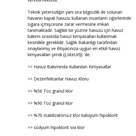
Teknik yetersizliğin yanı sıra bilgisizlik de solunan
havanın kapalı havuzu kullanan insanların ciğerlerinde
sigara içmişcesine zarar vermesine imkan
tanımaktadır. Sağlıklı bir yüzme havuzu için havuz
bakımı sırasında havuz kimyasalları kullanmak
kesinlikle gereklidir. Sağlık Bakanlığı tarafından
onaylanmış ve ihtiyacınıza uygun en etkili havuz
kimyasalları şimdi {{.siteUrl}} 'de.
>> Havuz Bakımında Kullanılan Kimyasallar
>> Dezenfektanlar Havuz Kloru
>> %56 Toz granül klor
>> %90 Toz granül klor
>> %70 stabilizatörsüz klor kalsiyum hipoklorit
>> sodyum hipoklorit sıvı klor