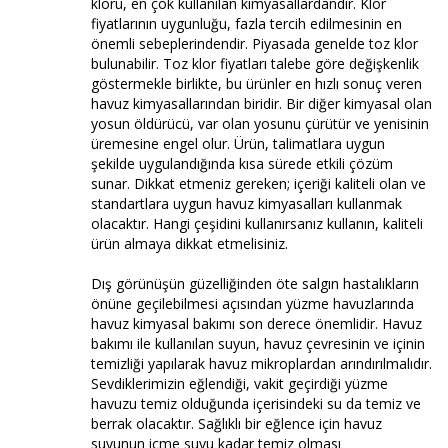
kloru, en çok kullanılan kimyasallardandır. Klor
fiyatlarının uygunluğu, fazla tercih edilmesinin en
önemli sebeplerindendir. Piyasada genelde toz klor
bulunabilir. Toz klor fiyatları talebe göre değişkenlik
göstermekle birlikte, bu ürünler en hızlı sonuç veren
havuz kimyasallarından biridir. Bir diğer kimyasal olan
yosun öldürücü, var olan yosunu çürütür ve yenisinin
üremesine engel olur. Ürün, talimatlara uygun
şekilde uygulandığında kısa sürede etkili çözüm
sunar. Dikkat etmeniz gereken; içeriği kaliteli olan ve
standartlara uygun havuz kimyasalları kullanmak
olacaktır. Hangi çeşidini kullanırsanız kullanın, kaliteli
ürün almaya dikkat etmelisiniz.
Dış görünüşün güzelliğinden öte salgın hastalıkların
önüne geçilebilmesi açısından yüzme havuzlarında
havuz kimyasal bakımı son derece önemlidir. Havuz
bakımı ile kullanılan suyun, havuz çevresinin ve içinin
temizliği yapılarak havuz mikroplardan arındırılmalıdır.
Sevdiklerimizin eğlendiği, vakit geçirdiği yüzme
havuzu temiz olduğunda içerisindeki su da temiz ve
berrak olacaktır. Sağlıklı bir eğlence için havuz
suyunun içme suyu kadar temiz olması