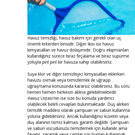
Havuz temizliği, havuz bakımı için gerekli olan üç
önemli kriterden birisidir. Diğer ikisi ise havuz
kimyasalları ve havuz dolaşımıdır. Doğru ekipmanları
kullandığınız sürece biraz fırçalama ve biraz süpürme
yoluyla pırıl pırıl bir havuza sahip olabilirsiniz.
Suya klor ve diğer temizleyici kimyasalları eklerken
havuzu ovmak veya temizlemek ile uğraşıp
uğraşmama konusunda kararsız olabilirsiniz. Bu soru
hemen hemen herkesin aklına gelebilmektedir.
Havuz Ustası'nın ise size bu konuda yardımcı
olabilecek belirli cevapları bulunmaktadır. Duş alırken
temizlik maddesi olarak şampuan ve sabun kullanma
yoluna gidebilirsiniz. Ancak kullandığınız küvetin veya
duş alanının temiz kalması garanti değildir. Şampuan
ve sabun vücudunuzu temizlemek için kullanılır ama
fayans, seramik veya camlar için bunları kullanmak