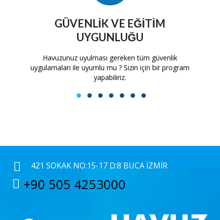
GÜVENLIK VE EĞITIM
UYGUNLUĞU
tam
Havuzunuz uyulması gereken tüm güvenlik
H
uygulamaları ile uyumlu mu ? Sizin için bir program
yapabiliriz.
1
2
3
4
5
6
7
421 SOKAK NO:15-17 D:8 BUCA İZMIR
+90 505 4253000