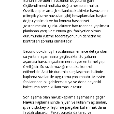
Bununla beraber havuzunun boyutuna göre
ölçülendirmesi mutlaka doğru hesaplanmalıdır.
Özellikle spor amaçlı kullanılacak aktivite havuzlarının
(olimpik yüzme havuzları gibi) hesaplamaları baştan
doğru yapılmalı ve bu konuya hassasiyet
gösterilmelidir. Çünkü aktivite havuzlarında yapılması
planlanan yarış ve turnuva gibi faaliyetler olması
durumunda yüzme federasyonunun denetim ve
kontrolleri zorunlu olmaktadır.
Betonu dökülmüş havuzlarınızın en ince detayı olan
su yalıtımı aşamasına geçilecektir. Su yalıtımı
aşaması havuz inşaatının neredeyse en temel yapı
özelliğidir. Su sızdırmazlığı mutlaka kontrol
edilmelidir. Aksi bir durumla karşılaşılması halinde
kaplama sıvaları ile uygulama yapılmalıdır. Mevsim
farklarından oluşabilecek suya ve dona dayanıklı
kaliteli malzeme kullanılması esastır.
Son aşama olan havuz kaplama aşamasına geçilir.
Havuz
kaplama işinde hijyen ve kullanım açısından,
iç ve dışbükey birleştirme parçaları kullanmak daha
faydalı olacaktır. Fakat burada da talep ve