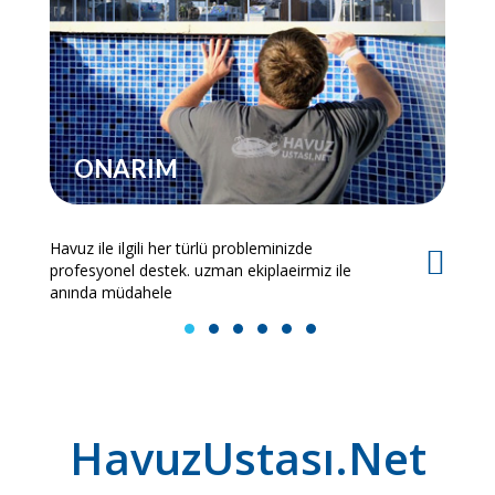
ONARIM
Havuz ile ilgili her türlü probleminizde
Es
profesyonel destek. uzman ekiplaeirmiz ile
bi
anında müdahele
1
2
3
4
5
6
HavuzUstası.Net