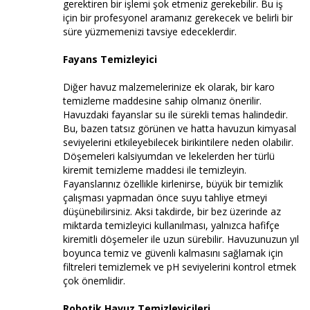
gerektiren bir işlemi şok etmeniz gerekebilir. Bu iş
için bir profesyonel aramanız gerekecek ve belirli bir
süre yüzmemenizi tavsiye edeceklerdir.
Fayans Temizleyici
Diğer havuz malzemelerinize ek olarak, bir karo
temizleme maddesine sahip olmanız önerilir.
Havuzdaki fayanslar su ile sürekli temas halindedir.
Bu, bazen tatsız görünen ve hatta havuzun kimyasal
seviyelerini etkileyebilecek birikintilere neden olabilir.
Döşemeleri kalsiyumdan ve lekelerden her türlü
kiremit temizleme maddesi ile temizleyin.
Fayanslarınız özellikle kirlenirse, büyük bir temizlik
çalışması yapmadan önce suyu tahliye etmeyi
düşünebilirsiniz. Aksi takdirde, bir bez üzerinde az
miktarda temizleyici kullanılması, yalnızca hafifçe
kiremitli döşemeler ile uzun sürebilir. Havuzunuzun yıl
boyunca temiz ve güvenli kalmasını sağlamak için
filtreleri temizlemek ve pH seviyelerini kontrol etmek
çok önemlidir.
Robotik Havuz Temizleyicileri