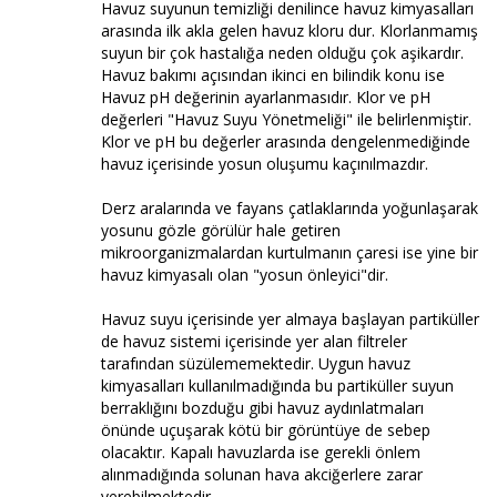
Havuz suyunun temizliği denilince havuz kimyasalları
arasında ilk akla gelen havuz kloru dur. Klorlanmamış
suyun bir çok hastalığa neden olduğu çok aşikardır.
Havuz bakımı açısından ikinci en bilindik konu ise
Havuz pH değerinin ayarlanmasıdır. Klor ve pH
değerleri "Havuz Suyu Yönetmeliği" ile belirlenmiştir.
Klor ve pH bu değerler arasında dengelenmediğinde
havuz içerisinde yosun oluşumu kaçınılmazdır.
Derz aralarında ve fayans çatlaklarında yoğunlaşarak
yosunu gözle görülür hale getiren
mikroorganizmalardan kurtulmanın çaresi ise yine bir
havuz kimyasalı olan "yosun önleyici"dir.
Havuz suyu içerisinde yer almaya başlayan partiküller
de havuz sistemi içerisinde yer alan filtreler
tarafından süzülememektedir. Uygun havuz
kimyasalları kullanılmadığında bu partiküller suyun
berraklığını bozduğu gibi havuz aydınlatmaları
önünde uçuşarak kötü bir görüntüye de sebep
olacaktır. Kapalı havuzlarda ise gerekli önlem
alınmadığında solunan hava akciğerlere zarar
verebilmektedir.