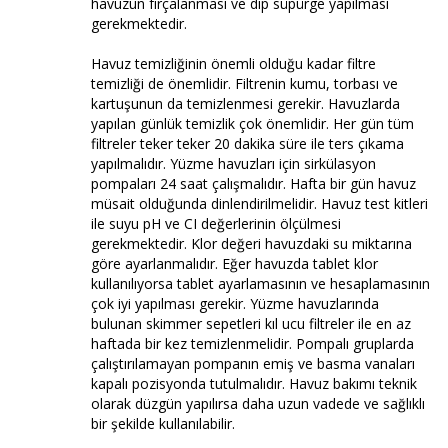
havuzun fırçalanması ve dip süpürge yapılması
gerekmektedir.
Havuz temizliğinin önemli olduğu kadar filtre
temizliği de önemlidir. Filtrenin kumu, torbası ve
kartuşunun da temizlenmesi gerekir. Havuzlarda
yapılan günlük temizlik çok önemlidir. Her gün tüm
filtreler teker teker 20 dakika süre ile ters çıkama
yapılmalıdır. Yüzme havuzları için sirkülasyon
pompaları 24 saat çalışmalıdır. Hafta bir gün havuz
müsait olduğunda dinlendirilmelidir. Havuz test kitleri
ile suyu pH ve CI değerlerinin ölçülmesi
gerekmektedir. Klor değeri havuzdaki su miktarına
göre ayarlanmalıdır. Eğer havuzda tablet klor
kullanılıyorsa tablet ayarlamasının ve hesaplamasının
çok iyi yapılması gerekir. Yüzme havuzlarında
bulunan skimmer sepetleri kıl ucu filtreler ile en az
haftada bir kez temizlenmelidir. Pompalı gruplarda
çalıştırılamayan pompanın emiş ve basma vanaları
kapalı pozisyonda tutulmalıdır. Havuz bakımı teknik
olarak düzgün yapılırsa daha uzun vadede ve sağlıklı
bir şekilde kullanılabilir.