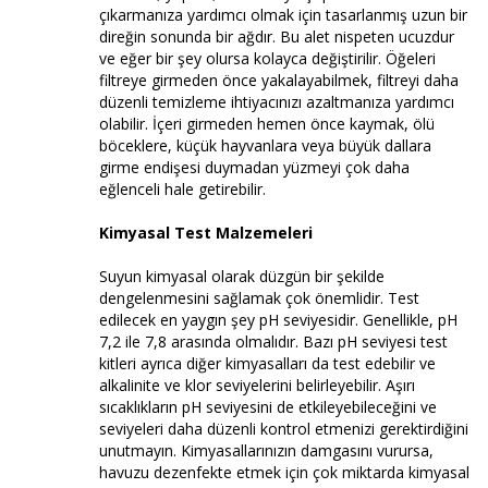
çıkarmanıza yardımcı olmak için tasarlanmış uzun bir
direğin sonunda bir ağdır. Bu alet nispeten ucuzdur
ve eğer bir şey olursa kolayca değiştirilir. Öğeleri
filtreye girmeden önce yakalayabilmek, filtreyi daha
düzenli temizleme ihtiyacınızı azaltmanıza yardımcı
olabilir. İçeri girmeden hemen önce kaymak, ölü
böceklere, küçük hayvanlara veya büyük dallara
girme endişesi duymadan yüzmeyi çok daha
eğlenceli hale getirebilir.
Kimyasal Test Malzemeleri
Suyun kimyasal olarak düzgün bir şekilde
dengelenmesini sağlamak çok önemlidir. Test
edilecek en yaygın şey pH seviyesidir. Genellikle, pH
7,2 ile 7,8 arasında olmalıdır. Bazı pH seviyesi test
kitleri ayrıca diğer kimyasalları da test edebilir ve
alkalinite ve klor seviyelerini belirleyebilir. Aşırı
sıcaklıkların pH seviyesini de etkileyebileceğini ve
seviyeleri daha düzenli kontrol etmenizi gerektirdiğini
unutmayın. Kimyasallarınızın damgasını vurursa,
havuzu dezenfekte etmek için çok miktarda kimyasal