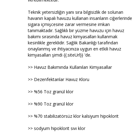
Teknik yetersizliğin yanı sıra bilgisizlik de solunan
havanın kapalı havuzu kullanan insanların ciğerlerinde
sigara içmişcesine zarar vermesine imkan
tanımaktadır. Sağlıklı bir yüzme havuzu için havuz
bakımı sırasında havuz kimyasalları kullanmak
kesinlikle gereklidir. Sağlık Bakanlığı tarafından
onaylanmış ve ihtiyacınıza uygun en etkili havuz
kimyasalları şimdi {{.siteUrl}} 'de.
>> Havuz Bakımında Kullanılan Kimyasallar
>> Dezenfektanlar Havuz Kloru
>> %56 Toz granül klor
>> %90 Toz granül klor
>> %70 stabilizatörsüz klor kalsiyum hipoklorit
>> sodyum hipoklorit sıvı klor