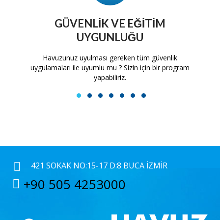
GÜVENLIK VE EĞITIM
UYGUNLUĞU
tam
Havuzunuz uyulması gereken tüm güvenlik
H
uygulamaları ile uyumlu mu ? Sizin için bir program
yapabiliriz.
1
2
3
4
5
6
7
421 SOKAK NO:15-17 D:8 BUCA İZMIR
+90 505 4253000