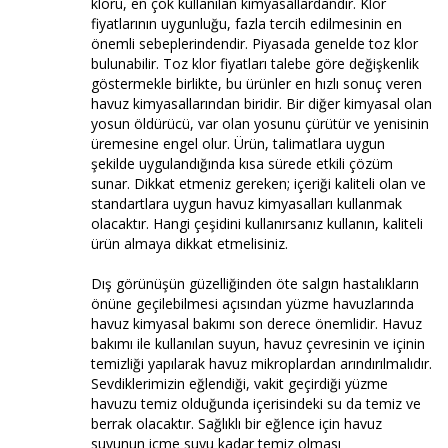
kloru, en çok kullanılan kimyasallardandır. Klor
fiyatlarının uygunluğu, fazla tercih edilmesinin en
önemli sebeplerindendir. Piyasada genelde toz klor
bulunabilir. Toz klor fiyatları talebe göre değişkenlik
göstermekle birlikte, bu ürünler en hızlı sonuç veren
havuz kimyasallarından biridir. Bir diğer kimyasal olan
yosun öldürücü, var olan yosunu çürütür ve yenisinin
üremesine engel olur. Ürün, talimatlara uygun
şekilde uygulandığında kısa sürede etkili çözüm
sunar. Dikkat etmeniz gereken; içeriği kaliteli olan ve
standartlara uygun havuz kimyasalları kullanmak
olacaktır. Hangi çeşidini kullanırsanız kullanın, kaliteli
ürün almaya dikkat etmelisiniz.
Dış görünüşün güzelliğinden öte salgın hastalıkların
önüne geçilebilmesi açısından yüzme havuzlarında
havuz kimyasal bakımı son derece önemlidir. Havuz
bakımı ile kullanılan suyun, havuz çevresinin ve içinin
temizliği yapılarak havuz mikroplardan arındırılmalıdır.
Sevdiklerimizin eğlendiği, vakit geçirdiği yüzme
havuzu temiz olduğunda içerisindeki su da temiz ve
berrak olacaktır. Sağlıklı bir eğlence için havuz
suyunun içme suyu kadar temiz olması