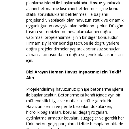
planlama işlemi ile başlamaktadır.
Havuz
yapılacak
alanın betonarme kısmının belirlenmesi işine konu
statik zorunlulukların belirlenmesi ile başlanır
projelendir. Yapılacak olan havuzun statik ve dinamik
uygunluğunun onayıyla alan belirlenmiş olur. Düzgün
taşma ve temizlenme hesaplamalarının doğru
yapılması projelendirme işinin bir diğer konusudur.
Firmamız yıllardır edindiği tecrübe ile doğru yerlere
doğru projelendirmeler yaparak sorunsuz sonuçlar
almanız konusunda en doğru seçenek olacaktır sizin
için.
Bizi Arayın Hemen Havuz İnşaatınız İçin Teklif
Alın
Projelendirilmiş havuzunuz için işe betonarme işlemi
ile başlanacaktır. Betonarme işi kendi içinde ayrı bir
mühendislik bilgisi ve mutlak tecrübe gerektirir.
Havuzun zemin ve perde betonları dökülürken,
hidrolik bağlantıları, borular, deşarj rögarları,
aydınlatma armatür kovaları, süzgeçler ve gerekli her
türlü beton geçiş parçaları titizlikle hesaplanmaktadır.