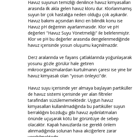
Havuz suyunun temizliği denilince havuz kimyasalları
arasında ilk akla gelen havuz kloru dur. Klorlanmamış
suyun bir çok hastalığa neden olduğu çok aşikardır.
Havuz bakımı açısından ikinci en bilindik konu ise
Havuz pH değerinin ayarlanmasıdır. Klor ve pH
değerleri "Havuz Suyu Yönetmeliği" ile belirlenmiştir.
Klor ve pH bu değerler arasında dengelenmediğinde
havuz içerisinde yosun oluşumu kaçınılmazdır.
Derz aralarında ve fayans çatlaklarında yoğunlaşarak
yosunu gözle görülür hale getiren
mikroorganizmalardan kurtulmanın çaresi ise yine bir
havuz kimyasalı olan "yosun önleyici"dir.
Havuz suyu içerisinde yer almaya başlayan partiküller
de havuz sistemi içerisinde yer alan filtreler
tarafından süzülememektedir. Uygun havuz
kimyasalları kullanılmadığında bu partiküller suyun
berraklığını bozduğu gibi havuz aydınlatmaları
önünde uçuşarak kötü bir görüntüye de sebep
olacaktır. Kapalı havuzlarda ise gerekli önlem
alınmadığında solunan hava akciğerlere zarar
verebilmektedir.