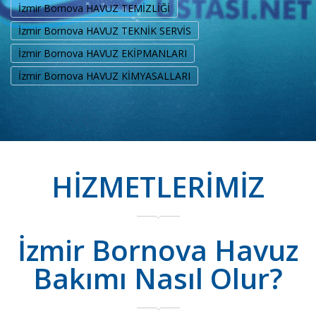
İzmir Bornova HAVUZ TEMİZLİĞİ
İzmir Bornova HAVUZ TEKNİK SERVİS
İzmir Bornova HAVUZ EKİPMANLARI
İzmir Bornova HAVUZ KİMYASALLARI
HİZMETLERİMİZ
İzmir Bornova Havuz
Bakımı Nasıl Olur?