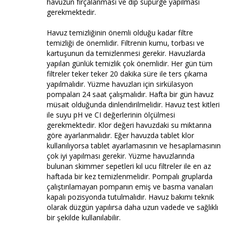
havuzun fırçalanması ve dip süpürge yapılması
gerekmektedir.
Havuz temizliğinin önemli olduğu kadar filtre
temizliği de önemlidir. Filtrenin kumu, torbası ve
kartuşunun da temizlenmesi gerekir. Havuzlarda
yapılan günlük temizlik çok önemlidir. Her gün tüm
filtreler teker teker 20 dakika süre ile ters çıkama
yapılmalıdır. Yüzme havuzları için sirkülasyon
pompaları 24 saat çalışmalıdır. Hafta bir gün havuz
müsait olduğunda dinlendirilmelidir. Havuz test kitleri
ile suyu pH ve CI değerlerinin ölçülmesi
gerekmektedir. Klor değeri havuzdaki su miktarına
göre ayarlanmalıdır. Eğer havuzda tablet klor
kullanılıyorsa tablet ayarlamasının ve hesaplamasının
çok iyi yapılması gerekir. Yüzme havuzlarında
bulunan skimmer sepetleri kıl ucu filtreler ile en az
haftada bir kez temizlenmelidir. Pompalı gruplarda
çalıştırılamayan pompanın emiş ve basma vanaları
kapalı pozisyonda tutulmalıdır. Havuz bakımı teknik
olarak düzgün yapılırsa daha uzun vadede ve sağlıklı
bir şekilde kullanılabilir.