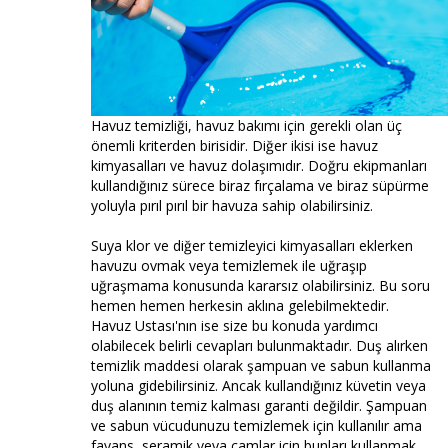
Havuz temizliği, havuz bakımı için gerekli olan üç
önemli kriterden birisidir. Diğer ikisi ise havuz
kimyasalları ve havuz dolaşımıdır. Doğru ekipmanları
kullandığınız sürece biraz fırçalama ve biraz süpürme
yoluyla pırıl pırıl bir havuza sahip olabilirsiniz.
Suya klor ve diğer temizleyici kimyasalları eklerken
havuzu ovmak veya temizlemek ile uğraşıp
uğraşmama konusunda kararsız olabilirsiniz. Bu soru
hemen hemen herkesin aklına gelebilmektedir.
Havuz Ustası'nın ise size bu konuda yardımcı
olabilecek belirli cevapları bulunmaktadır. Duş alırken
temizlik maddesi olarak şampuan ve sabun kullanma
yoluna gidebilirsiniz. Ancak kullandığınız küvetin veya
duş alanının temiz kalması garanti değildir. Şampuan
ve sabun vücudunuzu temizlemek için kullanılır ama
fayans, seramik veya camlar için bunları kullanmak