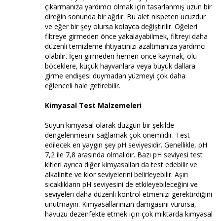
çıkarmanıza yardımcı olmak için tasarlanmış uzun bir
direğin sonunda bir ağdır. Bu alet nispeten ucuzdur
ve eğer bir şey olursa kolayca değiştirilir. Öğeleri
filtreye girmeden önce yakalayabilmek, filtreyi daha
düzenli temizleme ihtiyacınızı azaltmanıza yardımcı
olabilir. İçeri girmeden hemen önce kaymak, ölü
böceklere, küçük hayvanlara veya büyük dallara
girme endişesi duymadan yüzmeyi çok daha
eğlenceli hale getirebilir.
Kimyasal Test Malzemeleri
Suyun kimyasal olarak düzgün bir şekilde
dengelenmesini sağlamak çok önemlidir. Test
edilecek en yaygın şey pH seviyesidir. Genellikle, pH
7,2 ile 7,8 arasında olmalıdır. Bazı pH seviyesi test
kitleri ayrıca diğer kimyasalları da test edebilir ve
alkalinite ve klor seviyelerini belirleyebilir. Aşırı
sıcaklıkların pH seviyesini de etkileyebileceğini ve
seviyeleri daha düzenli kontrol etmenizi gerektirdiğini
unutmayın. Kimyasallarınızın damgasını vurursa,
havuzu dezenfekte etmek için çok miktarda kimyasal