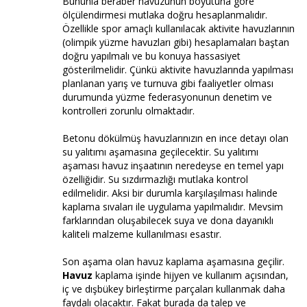
Bununla beraber havuzunun boyutuna göre
ölçülendirmesi mutlaka doğru hesaplanmalıdır.
Özellikle spor amaçlı kullanılacak aktivite havuzlarının
(olimpik yüzme havuzları gibi) hesaplamaları baştan
doğru yapılmalı ve bu konuya hassasiyet
gösterilmelidir. Çünkü aktivite havuzlarında yapılması
planlanan yarış ve turnuva gibi faaliyetler olması
durumunda yüzme federasyonunun denetim ve
kontrolleri zorunlu olmaktadır.
Betonu dökülmüş havuzlarınızın en ince detayı olan
su yalıtımı aşamasına geçilecektir. Su yalıtımı
aşaması havuz inşaatının neredeyse en temel yapı
özelliğidir. Su sızdırmazlığı mutlaka kontrol
edilmelidir. Aksi bir durumla karşılaşılması halinde
kaplama sıvaları ile uygulama yapılmalıdır. Mevsim
farklarından oluşabilecek suya ve dona dayanıklı
kaliteli malzeme kullanılması esastır.
Son aşama olan havuz kaplama aşamasına geçilir.
Havuz
kaplama işinde hijyen ve kullanım açısından,
iç ve dışbükey birleştirme parçaları kullanmak daha
faydalı olacaktır. Fakat burada da talep ve