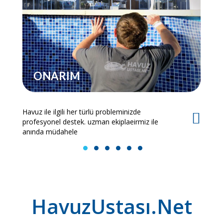
ONARIM
Havuz ile ilgili her türlü probleminizde
Es
profesyonel destek. uzman ekiplaeirmiz ile
bi
anında müdahele
1
2
3
4
5
6
HavuzUstası.Net