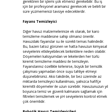
gerektiren bir işlemi şok etmeniz gerekebilir. Bu iş
için bir profesyonel aramanız gerekecek ve belirli bir
süre yüzmemenizi tavsiye edeceklerdir.
Fayans Temizleyici
Diğer havuz malzemelerinize ek olarak, bir karo
temizleme maddesine sahip olmanız önerilir.
Havuzdaki fayanslar su ile sürekli temas halindedir.
Bu, bazen tatsız görünen ve hatta havuzun kimyasal
seviyelerini etkileyebilecek birikintilere neden olabilir.
Döşemeleri kalsiyumdan ve lekelerden her türlü
kiremit temizleme maddesi ile temizleyin.
Fayanslarınız özellikle kirlenirse, büyük bir temizlik
çalışması yapmadan önce suyu tahliye etmeyi
düşünebilirsiniz. Aksi takdirde, bir bez üzerinde az
miktarda temizleyici kullanılması, yalnızca hafifçe
kiremitli döşemeler ile uzun sürebilir. Havuzunuzun yıl
boyunca temiz ve güvenli kalmasını sağlamak için
filtreleri temizlemek ve pH seviyelerini kontrol etmek
çok önemlidir.
Robotik Havuz Temizleyicileri