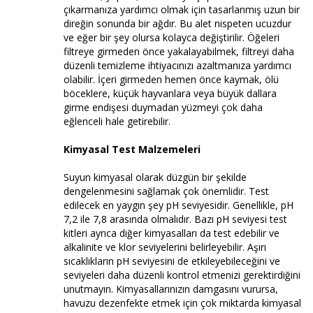
çıkarmanıza yardımcı olmak için tasarlanmış uzun bir
direğin sonunda bir ağdır. Bu alet nispeten ucuzdur
ve eğer bir şey olursa kolayca değiştirilir. Öğeleri
filtreye girmeden önce yakalayabilmek, filtreyi daha
düzenli temizleme ihtiyacınızı azaltmanıza yardımcı
olabilir. İçeri girmeden hemen önce kaymak, ölü
böceklere, küçük hayvanlara veya büyük dallara
girme endişesi duymadan yüzmeyi çok daha
eğlenceli hale getirebilir.
Kimyasal Test Malzemeleri
Suyun kimyasal olarak düzgün bir şekilde
dengelenmesini sağlamak çok önemlidir. Test
edilecek en yaygın şey pH seviyesidir. Genellikle, pH
7,2 ile 7,8 arasında olmalıdır. Bazı pH seviyesi test
kitleri ayrıca diğer kimyasalları da test edebilir ve
alkalinite ve klor seviyelerini belirleyebilir. Aşırı
sıcaklıkların pH seviyesini de etkileyebileceğini ve
seviyeleri daha düzenli kontrol etmenizi gerektirdiğini
unutmayın. Kimyasallarınızın damgasını vurursa,
havuzu dezenfekte etmek için çok miktarda kimyasal