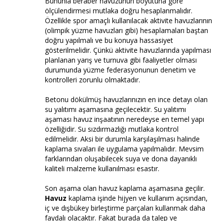
Bununla beraber havuzunun boyutuna göre
ölçülendirmesi mutlaka doğru hesaplanmalıdır.
Özellikle spor amaçlı kullanılacak aktivite havuzlarının
(olimpik yüzme havuzları gibi) hesaplamaları baştan
doğru yapılmalı ve bu konuya hassasiyet
gösterilmelidir. Çünkü aktivite havuzlarında yapılması
planlanan yarış ve turnuva gibi faaliyetler olması
durumunda yüzme federasyonunun denetim ve
kontrolleri zorunlu olmaktadır.
Betonu dökülmüş havuzlarınızın en ince detayı olan
su yalıtımı aşamasına geçilecektir. Su yalıtımı
aşaması havuz inşaatının neredeyse en temel yapı
özelliğidir. Su sızdırmazlığı mutlaka kontrol
edilmelidir. Aksi bir durumla karşılaşılması halinde
kaplama sıvaları ile uygulama yapılmalıdır. Mevsim
farklarından oluşabilecek suya ve dona dayanıklı
kaliteli malzeme kullanılması esastır.
Son aşama olan havuz kaplama aşamasına geçilir.
Havuz
kaplama işinde hijyen ve kullanım açısından,
iç ve dışbükey birleştirme parçaları kullanmak daha
faydalı olacaktır. Fakat burada da talep ve