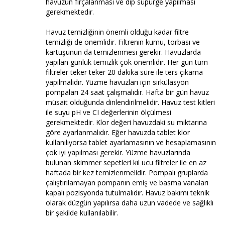
havuzun fırçalanması ve dip süpürge yapılması
gerekmektedir.
Havuz temizliğinin önemli olduğu kadar filtre
temizliği de önemlidir. Filtrenin kumu, torbası ve
kartuşunun da temizlenmesi gerekir. Havuzlarda
yapılan günlük temizlik çok önemlidir. Her gün tüm
filtreler teker teker 20 dakika süre ile ters çıkama
yapılmalıdır. Yüzme havuzları için sirkülasyon
pompaları 24 saat çalışmalıdır. Hafta bir gün havuz
müsait olduğunda dinlendirilmelidir. Havuz test kitleri
ile suyu pH ve CI değerlerinin ölçülmesi
gerekmektedir. Klor değeri havuzdaki su miktarına
göre ayarlanmalıdır. Eğer havuzda tablet klor
kullanılıyorsa tablet ayarlamasının ve hesaplamasının
çok iyi yapılması gerekir. Yüzme havuzlarında
bulunan skimmer sepetleri kıl ucu filtreler ile en az
haftada bir kez temizlenmelidir. Pompalı gruplarda
çalıştırılamayan pompanın emiş ve basma vanaları
kapalı pozisyonda tutulmalıdır. Havuz bakımı teknik
olarak düzgün yapılırsa daha uzun vadede ve sağlıklı
bir şekilde kullanılabilir.