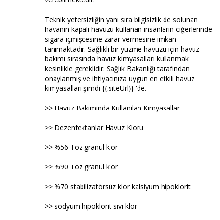
Teknik yetersizliğin yanı sıra bilgisizlik de solunan
havanın kapalı havuzu kullanan insanların ciğerlerinde
sigara içmişcesine zarar vermesine imkan
tanımaktadır. Sağlıklı bir yüzme havuzu için havuz
bakımı sırasında havuz kimyasalları kullanmak
kesinlikle gereklidir. Sağlık Bakanlığı tarafından
onaylanmış ve ihtiyacınıza uygun en etkili havuz
kimyasalları şimdi {{.siteUrl}} 'de.
>> Havuz Bakımında Kullanılan Kimyasallar
>> Dezenfektanlar Havuz Kloru
>> %56 Toz granül klor
>> %90 Toz granül klor
>> %70 stabilizatörsüz klor kalsiyum hipoklorit
>> sodyum hipoklorit sıvı klor