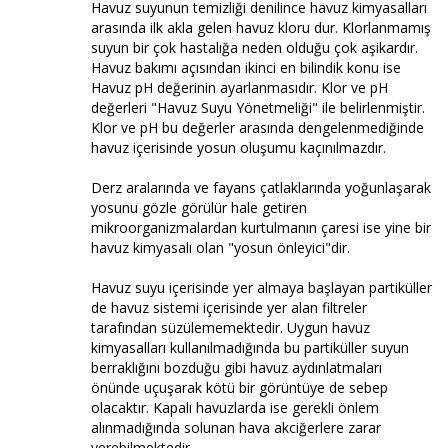
Havuz suyunun temizliği denilince havuz kimyasalları
arasında ilk akla gelen havuz kloru dur. Klorlanmamış
suyun bir çok hastalığa neden olduğu çok aşikardır.
Havuz bakımı açısından ikinci en bilindik konu ise
Havuz pH değerinin ayarlanmasıdır. Klor ve pH
değerleri "Havuz Suyu Yönetmeliği" ile belirlenmiştir.
Klor ve pH bu değerler arasında dengelenmediğinde
havuz içerisinde yosun oluşumu kaçınılmazdır.
Derz aralarında ve fayans çatlaklarında yoğunlaşarak
yosunu gözle görülür hale getiren
mikroorganizmalardan kurtulmanın çaresi ise yine bir
havuz kimyasalı olan "yosun önleyici"dir.
Havuz suyu içerisinde yer almaya başlayan partiküller
de havuz sistemi içerisinde yer alan filtreler
tarafından süzülememektedir. Uygun havuz
kimyasalları kullanılmadığında bu partiküller suyun
berraklığını bozduğu gibi havuz aydınlatmaları
önünde uçuşarak kötü bir görüntüye de sebep
olacaktır. Kapalı havuzlarda ise gerekli önlem
alınmadığında solunan hava akciğerlere zarar
verebilmektedir.