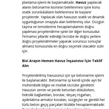
planlama işlemi ile başlamaktadır.
Havuz
yapılacak
alanın betonarme kısmının belirlenmesi işine konu
statik zorunlulukların belirlenmesi ile başlanır
projelendir. Yapılacak olan havuzun statik ve dinamik
uygunluğunun onayıyla alan belirlenmiş olur. Düzgün
taşma ve temizlenme hesaplamalarının doğru
yapılması projelendirme işinin bir diğer konusudur.
Firmamız yıllardır edindiği tecrübe ile doğru yerlere
doğru projelendirmeler yaparak sorunsuz sonuçlar
almanız konusunda en doğru seçenek olacaktır sizin
için.
Bizi Arayın Hemen Havuz İnşaatınız İçin Teklif
Alın
Projelendirilmiş havuzunuz için işe betonarme işlemi
ile başlanacaktır. Betonarme işi kendi içinde ayrı bir
mühendislik bilgisi ve mutlak tecrübe gerektirir.
Havuzun zemin ve perde betonları dökülürken,
hidrolik bağlantıları, borular, deşarj rögarları,
aydınlatma armatür kovaları, süzgeçler ve gerekli her
türlü beton geçiş parçaları titizlikle hesaplanmaktadır.