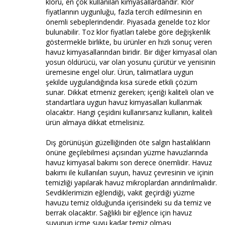
kloru, en çok kullanılan kimyasallardandır. Klor
fiyatlarının uygunluğu, fazla tercih edilmesinin en
önemli sebeplerindendir. Piyasada genelde toz klor
bulunabilir. Toz klor fiyatları talebe göre değişkenlik
göstermekle birlikte, bu ürünler en hızlı sonuç veren
havuz kimyasallarından biridir. Bir diğer kimyasal olan
yosun öldürücü, var olan yosunu çürütür ve yenisinin
üremesine engel olur. Ürün, talimatlara uygun
şekilde uygulandığında kısa sürede etkili çözüm
sunar. Dikkat etmeniz gereken; içeriği kaliteli olan ve
standartlara uygun havuz kimyasalları kullanmak
olacaktır. Hangi çeşidini kullanırsanız kullanın, kaliteli
ürün almaya dikkat etmelisiniz.
Dış görünüşün güzelliğinden öte salgın hastalıkların
önüne geçilebilmesi açısından yüzme havuzlarında
havuz kimyasal bakımı son derece önemlidir. Havuz
bakımı ile kullanılan suyun, havuz çevresinin ve içinin
temizliği yapılarak havuz mikroplardan arındırılmalıdır.
Sevdiklerimizin eğlendiği, vakit geçirdiği yüzme
havuzu temiz olduğunda içerisindeki su da temiz ve
berrak olacaktır. Sağlıklı bir eğlence için havuz
suyunun içme suyu kadar temiz olması