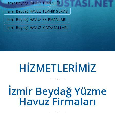
İzmir Beydağ HAVUZ TEMİZLİĞİ
İzmir Beydağ HAVUZ TEKNİK SERVİS
İzmir Beydağ HAVUZ EKİPMANLARI
İzmir Beydağ HAVUZ KİMYASALLARI
HİZMETLERİMİZ
İzmir Beydağ Yüzme
Havuz Firmaları