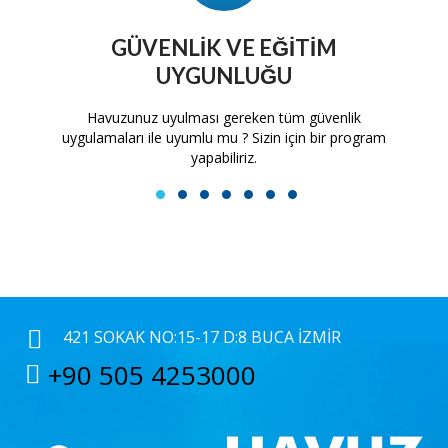
GÜVENLIK VE EĞITIM
UYGUNLUĞU
tam
Havuzunuz uyulması gereken tüm güvenlik
H
uygulamaları ile uyumlu mu ? Sizin için bir program
yapabiliriz.
1
2
3
4
5
6
7
421 SOKAK NO:15-17 D:8 BUCA İZMIR
+90 505 4253000