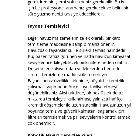
gerektiren bir işlemi şok etmeniz gerekebilir. Bu iş
için bir profesyonel aramanız gerekecek ve belirli bir
süre yüzmemenizi tavsiye edeceklerdir.
Fayans Temizleyici
Diğer havuz malzemelerinize ek olarak, bir karo
temizleme maddesine sahip olmanız önerilir.
Havuzdaki fayanslar su ile sürekli temas halindedir.
Bu, bazen tatsız görünen ve hatta havuzun kimyasal
seviyelerini etkileyebilecek birikintilere neden olabilir.
Döşemeleri kalsiyumdan ve lekelerden her türlü
kiremit temizleme maddesi ile temizleyin.
Fayanslarınız özellikle kirlenirse, büyük bir temizlik
çalışması yapmadan önce suyu tahliye etmeyi
düşünebilirsiniz. Aksi takdirde, bir bez üzerinde az
miktarda temizleyici kullanılması, yalnızca hafifçe
kiremitli döşemeler ile uzun sürebilir. Havuzunuzun yıl
boyunca temiz ve güvenli kalmasını sağlamak için
filtreleri temizlemek ve pH seviyelerini kontrol etmek
çok önemlidir.
Robotik Havuz Temizleyicileri