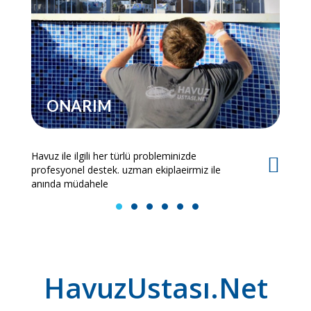
ONARIM
Havuz ile ilgili her türlü probleminizde
Es
profesyonel destek. uzman ekiplaeirmiz ile
bi
anında müdahele
1
2
3
4
5
6
HavuzUstası.Net