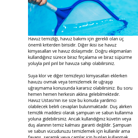
Havuz temizliği, havuz bakımı için gerekli olan üç
önemli kriterden birisidir. Diğer ikisi ise havuz
kimyasalları ve havuz dolaşımıdır. Doğru ekipmanları
kullandığınız sürece biraz fırçalama ve biraz süpürme
yoluyla pırıl pırıl bir havuza sahip olabilirsiniz.
Suya klor ve diğer temizleyici kimyasalları eklerken
havuzu ovmak veya temizlemek ile uğraşıp
uğraşmama konusunda kararsız olabilirsiniz. Bu soru
hemen hemen herkesin aklına gelebilmektedir.
Havuz Ustası'nın ise size bu konuda yardımcı
olabilecek belirli cevapları bulunmaktadır. Duş alırken
temizlik maddesi olarak şampuan ve sabun kullanma
yoluna gidebilirsiniz. Ancak kullandığınız küvetin veya
duş alanının temiz kalması garanti değildir. Şampuan
ve sabun vücudunuzu temizlemek için kullanılır ama
fayans, seramik veya camlar için bunları kullanmak