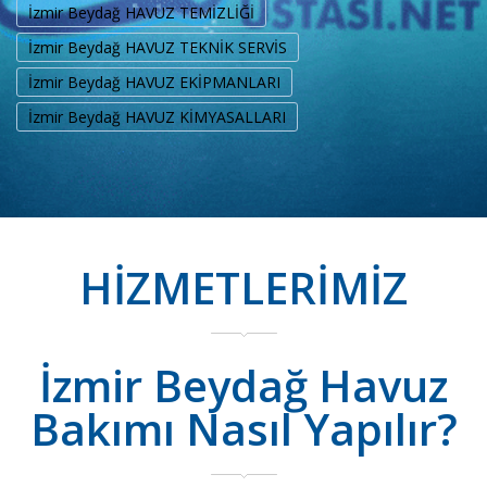
İzmir Beydağ HAVUZ TEMİZLİĞİ
İzmir Beydağ HAVUZ TEKNİK SERVİS
İzmir Beydağ HAVUZ EKİPMANLARI
İzmir Beydağ HAVUZ KİMYASALLARI
HİZMETLERİMİZ
İzmir Beydağ Havuz
Bakımı Nasıl Yapılır?