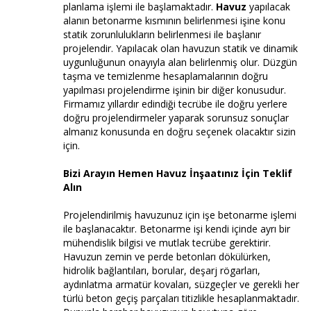
planlama işlemi ile başlamaktadır.
Havuz
yapılacak
alanın betonarme kısmının belirlenmesi işine konu
statik zorunlulukların belirlenmesi ile başlanır
projelendir. Yapılacak olan havuzun statik ve dinamik
uygunluğunun onayıyla alan belirlenmiş olur. Düzgün
taşma ve temizlenme hesaplamalarının doğru
yapılması projelendirme işinin bir diğer konusudur.
Firmamız yıllardır edindiği tecrübe ile doğru yerlere
doğru projelendirmeler yaparak sorunsuz sonuçlar
almanız konusunda en doğru seçenek olacaktır sizin
için.
Bizi Arayın Hemen Havuz İnşaatınız İçin Teklif
Alın
Projelendirilmiş havuzunuz için işe betonarme işlemi
ile başlanacaktır. Betonarme işi kendi içinde ayrı bir
mühendislik bilgisi ve mutlak tecrübe gerektirir.
Havuzun zemin ve perde betonları dökülürken,
hidrolik bağlantıları, borular, deşarj rögarları,
aydınlatma armatür kovaları, süzgeçler ve gerekli her
türlü beton geçiş parçaları titizlikle hesaplanmaktadır.