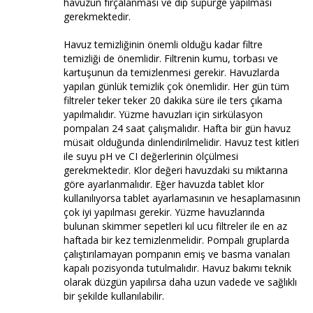
havuzun fırçalanması ve dip süpürge yapılması
gerekmektedir.
Havuz temizliğinin önemli olduğu kadar filtre
temizliği de önemlidir. Filtrenin kumu, torbası ve
kartuşunun da temizlenmesi gerekir. Havuzlarda
yapılan günlük temizlik çok önemlidir. Her gün tüm
filtreler teker teker 20 dakika süre ile ters çıkama
yapılmalıdır. Yüzme havuzları için sirkülasyon
pompaları 24 saat çalışmalıdır. Hafta bir gün havuz
müsait olduğunda dinlendirilmelidir. Havuz test kitleri
ile suyu pH ve CI değerlerinin ölçülmesi
gerekmektedir. Klor değeri havuzdaki su miktarına
göre ayarlanmalıdır. Eğer havuzda tablet klor
kullanılıyorsa tablet ayarlamasının ve hesaplamasının
çok iyi yapılması gerekir. Yüzme havuzlarında
bulunan skimmer sepetleri kıl ucu filtreler ile en az
haftada bir kez temizlenmelidir. Pompalı gruplarda
çalıştırılamayan pompanın emiş ve basma vanaları
kapalı pozisyonda tutulmalıdır. Havuz bakımı teknik
olarak düzgün yapılırsa daha uzun vadede ve sağlıklı
bir şekilde kullanılabilir.