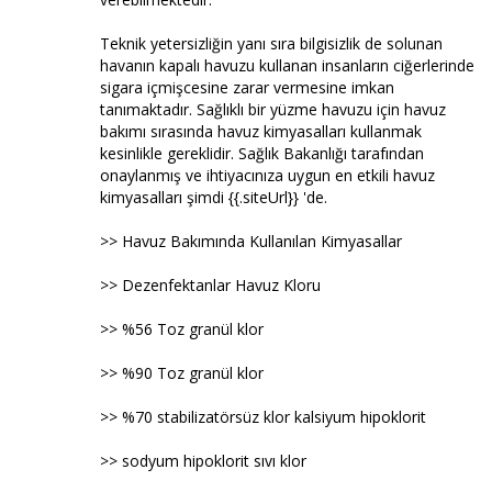
Teknik yetersizliğin yanı sıra bilgisizlik de solunan
havanın kapalı havuzu kullanan insanların ciğerlerinde
sigara içmişcesine zarar vermesine imkan
tanımaktadır. Sağlıklı bir yüzme havuzu için havuz
bakımı sırasında havuz kimyasalları kullanmak
kesinlikle gereklidir. Sağlık Bakanlığı tarafından
onaylanmış ve ihtiyacınıza uygun en etkili havuz
kimyasalları şimdi {{.siteUrl}} 'de.
>> Havuz Bakımında Kullanılan Kimyasallar
>> Dezenfektanlar Havuz Kloru
>> %56 Toz granül klor
>> %90 Toz granül klor
>> %70 stabilizatörsüz klor kalsiyum hipoklorit
>> sodyum hipoklorit sıvı klor