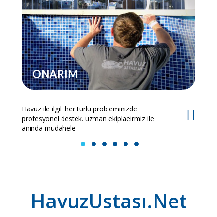
ONARIM
Havuz ile ilgili her türlü probleminizde
Es
profesyonel destek. uzman ekiplaeirmiz ile
bi
anında müdahele
1
2
3
4
5
6
HavuzUstası.Net