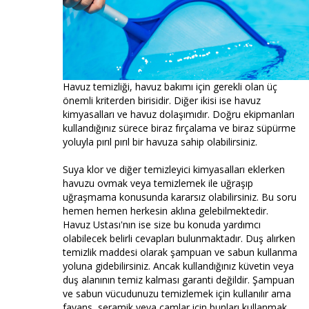
Havuz temizliği, havuz bakımı için gerekli olan üç
önemli kriterden birisidir. Diğer ikisi ise havuz
kimyasalları ve havuz dolaşımıdır. Doğru ekipmanları
kullandığınız sürece biraz fırçalama ve biraz süpürme
yoluyla pırıl pırıl bir havuza sahip olabilirsiniz.
Suya klor ve diğer temizleyici kimyasalları eklerken
havuzu ovmak veya temizlemek ile uğraşıp
uğraşmama konusunda kararsız olabilirsiniz. Bu soru
hemen hemen herkesin aklına gelebilmektedir.
Havuz Ustası'nın ise size bu konuda yardımcı
olabilecek belirli cevapları bulunmaktadır. Duş alırken
temizlik maddesi olarak şampuan ve sabun kullanma
yoluna gidebilirsiniz. Ancak kullandığınız küvetin veya
duş alanının temiz kalması garanti değildir. Şampuan
ve sabun vücudunuzu temizlemek için kullanılır ama
fayans, seramik veya camlar için bunları kullanmak