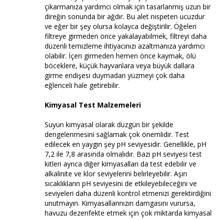
çıkarmanıza yardımcı olmak için tasarlanmış uzun bir
direğin sonunda bir ağdır. Bu alet nispeten ucuzdur
ve eğer bir şey olursa kolayca değiştirilir. Öğeleri
filtreye girmeden önce yakalayabilmek, filtreyi daha
düzenli temizleme ihtiyacınızı azaltmanıza yardımcı
olabilir. İçeri girmeden hemen önce kaymak, ölü
böceklere, küçük hayvanlara veya büyük dallara
girme endişesi duymadan yüzmeyi çok daha
eğlenceli hale getirebilir.
Kimyasal Test Malzemeleri
Suyun kimyasal olarak düzgün bir şekilde
dengelenmesini sağlamak çok önemlidir. Test
edilecek en yaygın şey pH seviyesidir. Genellikle, pH
7,2 ile 7,8 arasında olmalıdır. Bazı pH seviyesi test
kitleri ayrıca diğer kimyasalları da test edebilir ve
alkalinite ve klor seviyelerini belirleyebilir. Aşırı
sıcaklıkların pH seviyesini de etkileyebileceğini ve
seviyeleri daha düzenli kontrol etmenizi gerektirdiğini
unutmayın. Kimyasallarınızın damgasını vurursa,
havuzu dezenfekte etmek için çok miktarda kimyasal