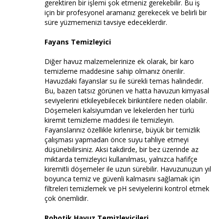
gerektiren bir işlemi şok etmeniz gerekebilir. Bu iş
için bir profesyonel aramanız gerekecek ve belirli bir
süre yüzmemenizi tavsiye edeceklerdir.
Fayans Temizleyici
Diğer havuz malzemelerinize ek olarak, bir karo
temizleme maddesine sahip olmanız önerilir.
Havuzdaki fayanslar su ile sürekli temas halindedir.
Bu, bazen tatsız görünen ve hatta havuzun kimyasal
seviyelerini etkileyebilecek birikintilere neden olabilir.
Döşemeleri kalsiyumdan ve lekelerden her türlü
kiremit temizleme maddesi ile temizleyin.
Fayanslarınız özellikle kirlenirse, büyük bir temizlik
çalışması yapmadan önce suyu tahliye etmeyi
düşünebilirsiniz. Aksi takdirde, bir bez üzerinde az
miktarda temizleyici kullanılması, yalnızca hafifçe
kiremitli döşemeler ile uzun sürebilir. Havuzunuzun yıl
boyunca temiz ve güvenli kalmasını sağlamak için
filtreleri temizlemek ve pH seviyelerini kontrol etmek
çok önemlidir.
Robotik Havuz Temizleyicileri