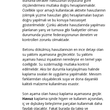
Bununla beraber havuzunun boyutuna göre
ölçülendirmesi mutlaka doğru hesaplanmalıdır.
Özellikle spor amaçlı kullanılacak aktivite havuzlarının
(olimpik yüzme havuzları gibi) hesaplamaları baştan
doğru yapılmalı ve bu konuya hassasiyet
gösterilmelidir. Çünkü aktivite havuzlarında yapılması
planlanan yarış ve turnuva gibi faaliyetler olması
durumunda yüzme federasyonunun denetim ve
kontrolleri zorunlu olmaktadır.
Betonu dökülmüş havuzlarınızın en ince detayı olan
su yalıtımı aşamasına geçilecektir. Su yalıtımı
aşaması havuz inşaatının neredeyse en temel yapı
özelliğidir. Su sızdırmazlığı mutlaka kontrol
edilmelidir. Aksi bir durumla karşılaşılması halinde
kaplama sıvaları ile uygulama yapılmalıdır. Mevsim
farklarından oluşabilecek suya ve dona dayanıklı
kaliteli malzeme kullanılması esastır.
Son aşama olan havuz kaplama aşamasına geçilir.
Havuz
kaplama işinde hijyen ve kullanım açısından,
iç ve dışbükey birleştirme parçaları kullanmak daha
faydalı olacaktır. Fakat burada da talep ve