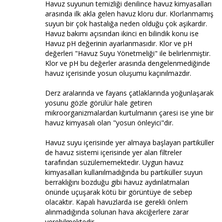
Havuz suyunun temizliği denilince havuz kimyasalları
arasında ilk akla gelen havuz kloru dur. Klorlanmamış
suyun bir çok hastalığa neden olduğu çok aşikardır.
Havuz bakımı açısından ikinci en bilindik konu ise
Havuz pH değerinin ayarlanmasıdır. Klor ve pH
değerleri "Havuz Suyu Yönetmeliği" ile belirlenmiştir.
Klor ve pH bu değerler arasında dengelenmediğinde
havuz içerisinde yosun oluşumu kaçınılmazdır.
Derz aralarında ve fayans çatlaklarında yoğunlaşarak
yosunu gözle görülür hale getiren
mikroorganizmalardan kurtulmanın çaresi ise yine bir
havuz kimyasalı olan "yosun önleyici"dir.
Havuz suyu içerisinde yer almaya başlayan partiküller
de havuz sistemi içerisinde yer alan filtreler
tarafından süzülememektedir. Uygun havuz
kimyasalları kullanılmadığında bu partiküller suyun
berraklığını bozduğu gibi havuz aydınlatmaları
önünde uçuşarak kötü bir görüntüye de sebep
olacaktır. Kapalı havuzlarda ise gerekli önlem
alınmadığında solunan hava akciğerlere zarar
verebilmektedir.