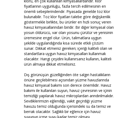
kloru, en çok kullanılan kimyasallardandır. Klor
fiyatlarının uygunluğu, fazla tercih edilmesinin en
önemli sebeplerindendir. Piyasada genelde toz klor
bulunabilir. Toz klor fiyatları talebe göre değişkenlik
göstermekle birlikte, bu ürünler en hızlı sonuç veren
havuz kimyasallarından biridir. Bir diğer kimyasal olan
yosun öldürücü, var olan yosunu çürütür ve yenisinin
üremesine engel olur. Ürün, talimatlara uygun
şekilde uygulandığında kısa sürede etkili çözüm
sunar. Dikkat etmeniz gereken; içeriği kaliteli olan ve
standartlara uygun havuz kimyasalları kullanmak
olacaktır. Hangi çeşidini kullanırsanız kullanın, kaliteli
ürün almaya dikkat etmelisiniz.
Dış görünüşün güzelliğinden öte salgın hastalıkların
önüne geçilebilmesi açısından yüzme havuzlarında
havuz kimyasal bakımı son derece önemlidir. Havuz
bakımı ile kullanılan suyun, havuz çevresinin ve içinin
temizliği yapılarak havuz mikroplardan arındırılmalıdır.
Sevdiklerimizin eğlendiği, vakit geçirdiği yüzme
havuzu temiz olduğunda içerisindeki su da temiz ve
berrak olacaktır. Sağlıklı bir eğlence için havuz
suyunun içme suyu kadar temiz olması