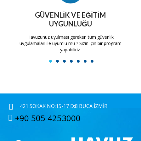
GÜVENLIK VE EĞITIM
UYGUNLUĞU
tam
Havuzunuz uyulması gereken tüm güvenlik
H
uygulamaları ile uyumlu mu ? Sizin için bir program
yapabiliriz.
1
2
3
4
5
6
7
421 SOKAK NO:15-17 D:8 BUCA İZMIR
+90 505 4253000