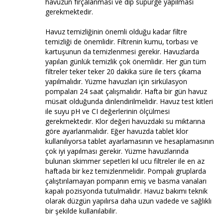
havuzun fırçalanması ve dip süpürge yapılması
gerekmektedir.
Havuz temizliğinin önemli olduğu kadar filtre
temizliği de önemlidir. Filtrenin kumu, torbası ve
kartuşunun da temizlenmesi gerekir. Havuzlarda
yapılan günlük temizlik çok önemlidir. Her gün tüm
filtreler teker teker 20 dakika süre ile ters çıkama
yapılmalıdır. Yüzme havuzları için sirkülasyon
pompaları 24 saat çalışmalıdır. Hafta bir gün havuz
müsait olduğunda dinlendirilmelidir. Havuz test kitleri
ile suyu pH ve CI değerlerinin ölçülmesi
gerekmektedir. Klor değeri havuzdaki su miktarına
göre ayarlanmalıdır. Eğer havuzda tablet klor
kullanılıyorsa tablet ayarlamasının ve hesaplamasının
çok iyi yapılması gerekir. Yüzme havuzlarında
bulunan skimmer sepetleri kıl ucu filtreler ile en az
haftada bir kez temizlenmelidir. Pompalı gruplarda
çalıştırılamayan pompanın emiş ve basma vanaları
kapalı pozisyonda tutulmalıdır. Havuz bakımı teknik
olarak düzgün yapılırsa daha uzun vadede ve sağlıklı
bir şekilde kullanılabilir.