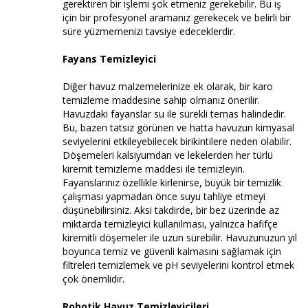
gerektiren bir işlemi şok etmeniz gerekebilir. Bu iş
için bir profesyonel aramanız gerekecek ve belirli bir
süre yüzmemenizi tavsiye edeceklerdir.
Fayans Temizleyici
Diğer havuz malzemelerinize ek olarak, bir karo
temizleme maddesine sahip olmanız önerilir.
Havuzdaki fayanslar su ile sürekli temas halindedir.
Bu, bazen tatsız görünen ve hatta havuzun kimyasal
seviyelerini etkileyebilecek birikintilere neden olabilir.
Döşemeleri kalsiyumdan ve lekelerden her türlü
kiremit temizleme maddesi ile temizleyin.
Fayanslarınız özellikle kirlenirse, büyük bir temizlik
çalışması yapmadan önce suyu tahliye etmeyi
düşünebilirsiniz. Aksi takdirde, bir bez üzerinde az
miktarda temizleyici kullanılması, yalnızca hafifçe
kiremitli döşemeler ile uzun sürebilir. Havuzunuzun yıl
boyunca temiz ve güvenli kalmasını sağlamak için
filtreleri temizlemek ve pH seviyelerini kontrol etmek
çok önemlidir.
Robotik Havuz Temizleyicileri