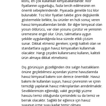
kloru, en çok kullanılan kimyasallardandır. Klor
fiyatlarının uygunluğu, fazla tercih edilmesinin en
önemli sebeplerindendir. Piyasada genelde toz klor
bulunabilir. Toz klor fiyatları talebe göre değişkenlik
göstermekle birlikte, bu ürünler en hızlı sonuç veren
havuz kimyasallarından biridir. Bir diğer kimyasal olan
yosun öldürücü, var olan yosunu çürütür ve yenisinin
üremesine engel olur. Ürün, talimatlara uygun
şekilde uygulandığında kısa sürede etkili çözüm
sunar. Dikkat etmeniz gereken; içeriği kaliteli olan ve
standartlara uygun havuz kimyasalları kullanmak
olacaktır. Hangi çeşidini kullanırsanız kullanın, kaliteli
ürün almaya dikkat etmelisiniz.
Dış görünüşün güzelliğinden öte salgın hastalıkların
önüne geçilebilmesi açısından yüzme havuzlarında
havuz kimyasal bakımı son derece önemlidir. Havuz
bakımı ile kullanılan suyun, havuz çevresinin ve içinin
temizliği yapılarak havuz mikroplardan arındırılmalıdır.
Sevdiklerimizin eğlendiği, vakit geçirdiği yüzme
havuzu temiz olduğunda içerisindeki su da temiz ve
berrak olacaktır. Sağlıklı bir eğlence için havuz
suyunun içme suyu kadar temiz olması