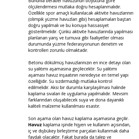
Bununla beraber havuzunun boyutuna göre
ölçülendirmesi mutlaka doğru hesaplanmalıdır.
Özellikle spor amaçlı kullanılacak aktivite havuzlarının
(olimpik yüzme havuzları gibi) hesaplamaları baştan
doğru yapılmalı ve bu konuya hassasiyet
gösterilmelidir. Çünkü aktivite havuzlarında yapılması
planlanan yarış ve turnuva gibi faaliyetler olması
durumunda yüzme federasyonunun denetim ve
kontrolleri zorunlu olmaktadır.
Betonu dökülmüş havuzlarınızın en ince detayı olan
su yalıtımı aşamasına geçilecektir. Su yalıtımı
aşaması havuz inşaatının neredeyse en temel yapı
özelliğidir. Su sızdırmazlığı mutlaka kontrol
edilmelidir. Aksi bir durumla karşılaşılması halinde
kaplama sıvaları ile uygulama yapılmalıdır. Mevsim
farklarından oluşabilecek suya ve dona dayanıklı
kaliteli malzeme kullanılması esastır.
Son aşama olan havuz kaplama aşamasına geçilir.
Havuz
kaplama işinde hijyen ve kullanım açısından,
iç ve dışbükey birleştirme parçaları kullanmak daha
faydalı olacaktır. Fakat burada da talep ve