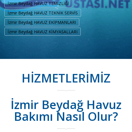
İzmir Beydağ HAVUZ TEMİZLİĞİ
İzmir Beydağ HAVUZ TEKNİK SERVİS
İzmir Beydağ HAVUZ EKİPMANLARI
İzmir Beydağ HAVUZ KİMYASALLARI
HİZMETLERİMİZ
İzmir Beydağ Havuz
Bakımı Nasıl Olur?