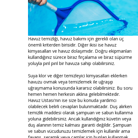
Havuz temizliği, havuz bakımı için gerekli olan üç
önemli kriterden birisidir. Diğer ikisi ise havuz
kimyasalları ve havuz dolaşımıdır. Doğru ekipmanları
kullandığınız sürece biraz fırçalama ve biraz süpürme
yoluyla pırıl pırıl bir havuza sahip olabilirsiniz.
Suya klor ve diğer temizleyici kimyasalları eklerken
havuzu ovmak veya temizlemek ile uğraşıp
uğraşmama konusunda kararsız olabilirsiniz. Bu soru
hemen hemen herkesin aklına gelebilmektedir.
Havuz Ustası'nın ise size bu konuda yardımcı
olabilecek belirli cevapları bulunmaktadır. Duş alırken
temizlik maddesi olarak şampuan ve sabun kullanma
yoluna gidebilirsiniz. Ancak kullandığınız küvetin veya
duş alanının temiz kalması garanti değildir. Şampuan
ve sabun vücudunuzu temizlemek için kullanılır ama
fayans, seramik veya camlar için bunları kullanmak