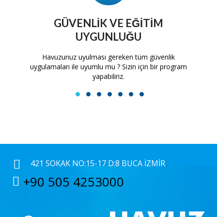
GÜVENLIK VE EĞITIM
UYGUNLUĞU
tam
Havuzunuz uyulması gereken tüm güvenlik
H
uygulamaları ile uyumlu mu ? Sizin için bir program
yapabiliriz.
1
2
3
4
5
6
7
421 SOKAK NO:15-17 D:8 BUCA İZMIR
+90 505 4253000