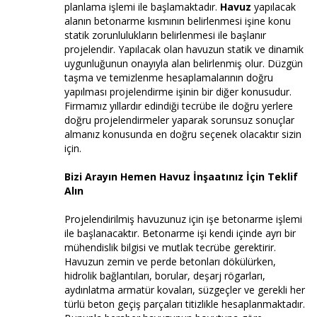
planlama işlemi ile başlamaktadır.
Havuz
yapılacak
alanın betonarme kısmının belirlenmesi işine konu
statik zorunlulukların belirlenmesi ile başlanır
projelendir. Yapılacak olan havuzun statik ve dinamik
uygunluğunun onayıyla alan belirlenmiş olur. Düzgün
taşma ve temizlenme hesaplamalarının doğru
yapılması projelendirme işinin bir diğer konusudur.
Firmamız yıllardır edindiği tecrübe ile doğru yerlere
doğru projelendirmeler yaparak sorunsuz sonuçlar
almanız konusunda en doğru seçenek olacaktır sizin
için.
Bizi Arayın Hemen Havuz İnşaatınız İçin Teklif
Alın
Projelendirilmiş havuzunuz için işe betonarme işlemi
ile başlanacaktır. Betonarme işi kendi içinde ayrı bir
mühendislik bilgisi ve mutlak tecrübe gerektirir.
Havuzun zemin ve perde betonları dökülürken,
hidrolik bağlantıları, borular, deşarj rögarları,
aydınlatma armatür kovaları, süzgeçler ve gerekli her
türlü beton geçiş parçaları titizlikle hesaplanmaktadır.