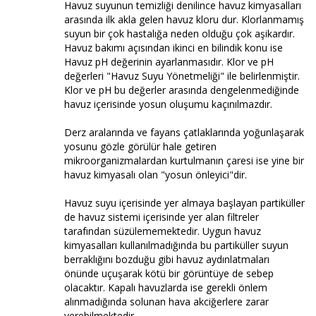
Havuz suyunun temizliği denilince havuz kimyasalları
arasında ilk akla gelen havuz kloru dur. Klorlanmamış
suyun bir çok hastalığa neden olduğu çok aşikardır.
Havuz bakımı açısından ikinci en bilindik konu ise
Havuz pH değerinin ayarlanmasıdır. Klor ve pH
değerleri "Havuz Suyu Yönetmeliği" ile belirlenmiştir.
Klor ve pH bu değerler arasında dengelenmediğinde
havuz içerisinde yosun oluşumu kaçınılmazdır.
Derz aralarında ve fayans çatlaklarında yoğunlaşarak
yosunu gözle görülür hale getiren
mikroorganizmalardan kurtulmanın çaresi ise yine bir
havuz kimyasalı olan "yosun önleyici"dir.
Havuz suyu içerisinde yer almaya başlayan partiküller
de havuz sistemi içerisinde yer alan filtreler
tarafından süzülememektedir. Uygun havuz
kimyasalları kullanılmadığında bu partiküller suyun
berraklığını bozduğu gibi havuz aydınlatmaları
önünde uçuşarak kötü bir görüntüye de sebep
olacaktır. Kapalı havuzlarda ise gerekli önlem
alınmadığında solunan hava akciğerlere zarar
verebilmektedir.