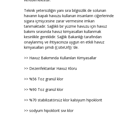
Teknik yetersizliğin yanı sıra bilgisizlik de solunan
havanın kapalı havuzu kullanan insanların ciğerlerinde
sigara içmişcesine zarar vermesine imkan
tanımaktadır. Sağlıklı bir yüzme havuzu için havuz
bakımı sırasında havuz kimyasalları kullanmak
kesinlikle gereklidir. Sağlık Bakanlığı tarafından
onaylanmış ve ihtiyacınıza uygun en etkili havuz
kimyasalları şimdi {{.siteUrl}} 'de.
>> Havuz Bakımında Kullanılan Kimyasallar
>> Dezenfektanlar Havuz Kloru
>> %56 Toz granül klor
>> %90 Toz granül klor
>> %70 stabilizatörsüz klor kalsiyum hipoklorit
>> sodyum hipoklorit sıvı klor