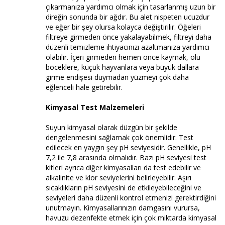
çıkarmanıza yardımcı olmak için tasarlanmış uzun bir
direğin sonunda bir ağdır. Bu alet nispeten ucuzdur
ve eğer bir şey olursa kolayca değiştirilir. Öğeleri
filtreye girmeden önce yakalayabilmek, filtreyi daha
düzenli temizleme ihtiyacınızı azaltmanıza yardımcı
olabilir. İçeri girmeden hemen önce kaymak, ölü
böceklere, küçük hayvanlara veya büyük dallara
girme endişesi duymadan yüzmeyi çok daha
eğlenceli hale getirebilir.
Kimyasal Test Malzemeleri
Suyun kimyasal olarak düzgün bir şekilde
dengelenmesini sağlamak çok önemlidir. Test
edilecek en yaygın şey pH seviyesidir. Genellikle, pH
7,2 ile 7,8 arasında olmalıdır. Bazı pH seviyesi test
kitleri ayrıca diğer kimyasalları da test edebilir ve
alkalinite ve klor seviyelerini belirleyebilir. Aşırı
sıcaklıkların pH seviyesini de etkileyebileceğini ve
seviyeleri daha düzenli kontrol etmenizi gerektirdiğini
unutmayın. Kimyasallarınızın damgasını vurursa,
havuzu dezenfekte etmek için çok miktarda kimyasal