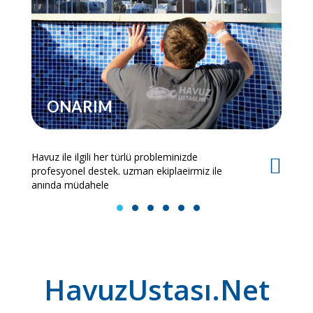
ONARIM
Havuz ile ilgili her türlü probleminizde
Es
profesyonel destek. uzman ekiplaeirmiz ile
bi
anında müdahele
1
2
3
4
5
6
HavuzUstası.Net