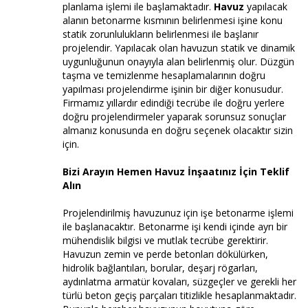
planlama işlemi ile başlamaktadır.
Havuz
yapılacak
alanın betonarme kısmının belirlenmesi işine konu
statik zorunlulukların belirlenmesi ile başlanır
projelendir. Yapılacak olan havuzun statik ve dinamik
uygunluğunun onayıyla alan belirlenmiş olur. Düzgün
taşma ve temizlenme hesaplamalarının doğru
yapılması projelendirme işinin bir diğer konusudur.
Firmamız yıllardır edindiği tecrübe ile doğru yerlere
doğru projelendirmeler yaparak sorunsuz sonuçlar
almanız konusunda en doğru seçenek olacaktır sizin
için.
Bizi Arayın Hemen Havuz İnşaatınız İçin Teklif
Alın
Projelendirilmiş havuzunuz için işe betonarme işlemi
ile başlanacaktır. Betonarme işi kendi içinde ayrı bir
mühendislik bilgisi ve mutlak tecrübe gerektirir.
Havuzun zemin ve perde betonları dökülürken,
hidrolik bağlantıları, borular, deşarj rögarları,
aydınlatma armatür kovaları, süzgeçler ve gerekli her
türlü beton geçiş parçaları titizlikle hesaplanmaktadır.