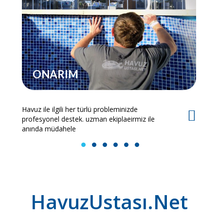
ONARIM
Havuz ile ilgili her türlü probleminizde
Es
profesyonel destek. uzman ekiplaeirmiz ile
bi
anında müdahele
1
2
3
4
5
6
HavuzUstası.Net