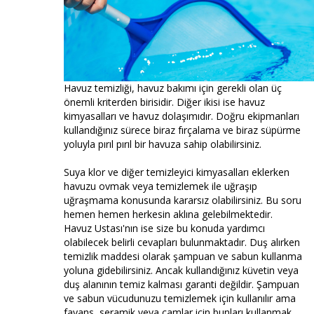
Havuz temizliği, havuz bakımı için gerekli olan üç
önemli kriterden birisidir. Diğer ikisi ise havuz
kimyasalları ve havuz dolaşımıdır. Doğru ekipmanları
kullandığınız sürece biraz fırçalama ve biraz süpürme
yoluyla pırıl pırıl bir havuza sahip olabilirsiniz.
Suya klor ve diğer temizleyici kimyasalları eklerken
havuzu ovmak veya temizlemek ile uğraşıp
uğraşmama konusunda kararsız olabilirsiniz. Bu soru
hemen hemen herkesin aklına gelebilmektedir.
Havuz Ustası'nın ise size bu konuda yardımcı
olabilecek belirli cevapları bulunmaktadır. Duş alırken
temizlik maddesi olarak şampuan ve sabun kullanma
yoluna gidebilirsiniz. Ancak kullandığınız küvetin veya
duş alanının temiz kalması garanti değildir. Şampuan
ve sabun vücudunuzu temizlemek için kullanılır ama
fayans, seramik veya camlar için bunları kullanmak