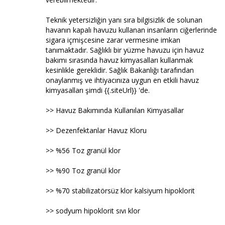
Teknik yetersizliğin yanı sıra bilgisizlik de solunan
havanın kapalı havuzu kullanan insanların ciğerlerinde
sigara içmişcesine zarar vermesine imkan
tanımaktadır. Sağlıklı bir yüzme havuzu için havuz
bakımı sırasında havuz kimyasalları kullanmak
kesinlikle gereklidir. Sağlık Bakanlığı tarafından
onaylanmış ve ihtiyacınıza uygun en etkili havuz
kimyasalları şimdi {{.siteUrl}} 'de.
>> Havuz Bakımında Kullanılan Kimyasallar
>> Dezenfektanlar Havuz Kloru
>> %56 Toz granül klor
>> %90 Toz granül klor
>> %70 stabilizatörsüz klor kalsiyum hipoklorit
>> sodyum hipoklorit sıvı klor