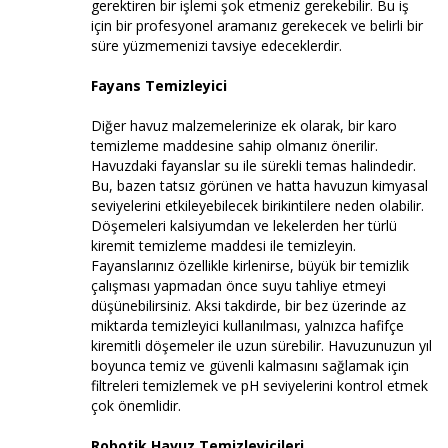
gerektiren bir işlemi şok etmeniz gerekebilir. Bu iş
için bir profesyonel aramanız gerekecek ve belirli bir
süre yüzmemenizi tavsiye edeceklerdir.
Fayans Temizleyici
Diğer havuz malzemelerinize ek olarak, bir karo
temizleme maddesine sahip olmanız önerilir.
Havuzdaki fayanslar su ile sürekli temas halindedir.
Bu, bazen tatsız görünen ve hatta havuzun kimyasal
seviyelerini etkileyebilecek birikintilere neden olabilir.
Döşemeleri kalsiyumdan ve lekelerden her türlü
kiremit temizleme maddesi ile temizleyin.
Fayanslarınız özellikle kirlenirse, büyük bir temizlik
çalışması yapmadan önce suyu tahliye etmeyi
düşünebilirsiniz. Aksi takdirde, bir bez üzerinde az
miktarda temizleyici kullanılması, yalnızca hafifçe
kiremitli döşemeler ile uzun sürebilir. Havuzunuzun yıl
boyunca temiz ve güvenli kalmasını sağlamak için
filtreleri temizlemek ve pH seviyelerini kontrol etmek
çok önemlidir.
Robotik Havuz Temizleyicileri