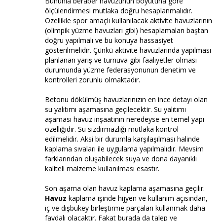
Bununla beraber havuzunun boyutuna göre
ölçülendirmesi mutlaka doğru hesaplanmalıdır.
Özellikle spor amaçlı kullanılacak aktivite havuzlarının
(olimpik yüzme havuzları gibi) hesaplamaları baştan
doğru yapılmalı ve bu konuya hassasiyet
gösterilmelidir. Çünkü aktivite havuzlarında yapılması
planlanan yarış ve turnuva gibi faaliyetler olması
durumunda yüzme federasyonunun denetim ve
kontrolleri zorunlu olmaktadır.
Betonu dökülmüş havuzlarınızın en ince detayı olan
su yalıtımı aşamasına geçilecektir. Su yalıtımı
aşaması havuz inşaatının neredeyse en temel yapı
özelliğidir. Su sızdırmazlığı mutlaka kontrol
edilmelidir. Aksi bir durumla karşılaşılması halinde
kaplama sıvaları ile uygulama yapılmalıdır. Mevsim
farklarından oluşabilecek suya ve dona dayanıklı
kaliteli malzeme kullanılması esastır.
Son aşama olan havuz kaplama aşamasına geçilir.
Havuz
kaplama işinde hijyen ve kullanım açısından,
iç ve dışbükey birleştirme parçaları kullanmak daha
faydalı olacaktır. Fakat burada da talep ve