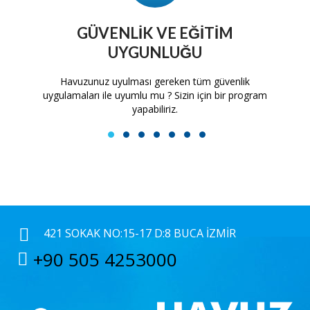
GÜVENLIK VE EĞITIM
UYGUNLUĞU
tam
Havuzunuz uyulması gereken tüm güvenlik
H
uygulamaları ile uyumlu mu ? Sizin için bir program
yapabiliriz.
1
2
3
4
5
6
7
421 SOKAK NO:15-17 D:8 BUCA İZMIR
+90 505 4253000