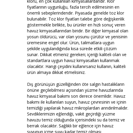
kloru, en çok kullanılan kimyasallardandır. Klor
fiyatlarının uygunluğu, fazla tercih edilmesinin en
önemli sebeplerindendir. Piyasada genelde toz klor
bulunabilir. Toz klor fiyatları talebe göre değişkenlik
göstermekle birlikte, bu ürünler en hızlı sonuç veren
havuz kimyasallarından biridir. Bir diğer kimyasal olan
yosun öldürücü, var olan yosunu çürütür ve yenisinin
üremesine engel olur. Ürün, talimatlara uygun
şekilde uygulandığında kısa sürede etkili çözüm
sunar. Dikkat etmeniz gereken; içeriği kaliteli olan ve
standartlara uygun havuz kimyasalları kullanmak
olacaktır. Hangi çeşidini kullanırsanız kullanın, kaliteli
ürün almaya dikkat etmelisiniz.
Dış görünüşün güzelliğinden öte salgın hastalıkların
önüne geçilebilmesi açısından yüzme havuzlarında
havuz kimyasal bakımı son derece önemlidir. Havuz
bakımı ile kullanılan suyun, havuz çevresinin ve içinin
temizliği yapılarak havuz mikroplardan arındırılmalıdır.
Sevdiklerimizin eğlendiği, vakit geçirdiği yüzme
havuzu temiz olduğunda içerisindeki su da temiz ve
berrak olacaktır. Sağlıklı bir eğlence için havuz
suyunun içme suyu kadar temiz olması