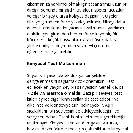
çıkarmanıza yardımcı olmak için tasarlanmış uzun bir
direğin sonunda bir ağdır. Bu alet nispeten ucuzdur
ve eğer bir şey olursa kolayca değiştirilir. Öğeleri
filtreye girmeden önce yakalayabilmek, filtreyi daha
düzenli temizleme ihtiyacınızı azaltmanıza yardımcı
olabilir. İçeri girmeden hemen önce kaymak, ölü
böceklere, küçük hayvanlara veya büyük dallara
girme endişesi duymadan yüzmeyi çok daha
eğlenceli hale getirebilir.
Kimyasal Test Malzemeleri
Suyun kimyasal olarak düzgün bir şekilde
dengelenmesini sağlamak çok önemlidir. Test
edilecek en yaygın şey pH seviyesidir. Genellikle, pH
7,2 ile 7,8 arasında olmalıdır. Bazı pH seviyesi test
kitleri ayrıca diğer kimyasalları da test edebilir ve
alkalinite ve klor seviyelerini belirleyebilir. Aşırı
sıcaklıkların pH seviyesini de etkileyebileceğini ve
seviyeleri daha düzenli kontrol etmenizi gerektirdiğini
unutmayın. Kimyasallarınızın damgasını vurursa,
havuzu dezenfekte etmek için çok miktarda kimyasal