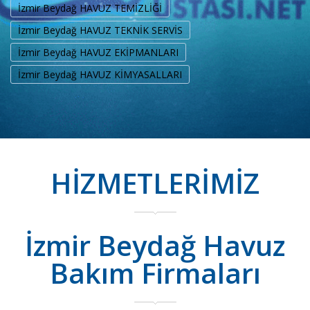
İzmir Beydağ HAVUZ TEMİZLİĞİ
İzmir Beydağ HAVUZ TEKNİK SERVİS
İzmir Beydağ HAVUZ EKİPMANLARI
İzmir Beydağ HAVUZ KİMYASALLARI
HİZMETLERİMİZ
İzmir Beydağ Havuz
Bakım Firmaları