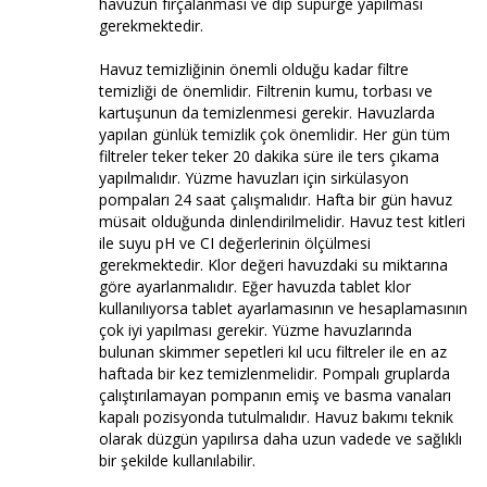
havuzun fırçalanması ve dip süpürge yapılması
gerekmektedir.
Havuz temizliğinin önemli olduğu kadar filtre
temizliği de önemlidir. Filtrenin kumu, torbası ve
kartuşunun da temizlenmesi gerekir. Havuzlarda
yapılan günlük temizlik çok önemlidir. Her gün tüm
filtreler teker teker 20 dakika süre ile ters çıkama
yapılmalıdır. Yüzme havuzları için sirkülasyon
pompaları 24 saat çalışmalıdır. Hafta bir gün havuz
müsait olduğunda dinlendirilmelidir. Havuz test kitleri
ile suyu pH ve CI değerlerinin ölçülmesi
gerekmektedir. Klor değeri havuzdaki su miktarına
göre ayarlanmalıdır. Eğer havuzda tablet klor
kullanılıyorsa tablet ayarlamasının ve hesaplamasının
çok iyi yapılması gerekir. Yüzme havuzlarında
bulunan skimmer sepetleri kıl ucu filtreler ile en az
haftada bir kez temizlenmelidir. Pompalı gruplarda
çalıştırılamayan pompanın emiş ve basma vanaları
kapalı pozisyonda tutulmalıdır. Havuz bakımı teknik
olarak düzgün yapılırsa daha uzun vadede ve sağlıklı
bir şekilde kullanılabilir.