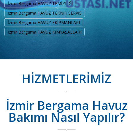
İzmir Bergama HAVUZ TEMİZLİĞİ
İzmir Bergama HAVUZ TEKNİK SERVİS
İzmir Bergama HAVUZ EKİPMANLARI
İzmir Bergama HAVUZ KİMYASALLARI
HİZMETLERİMİZ
İzmir Bergama Havuz
Bakımı Nasıl Yapılır?