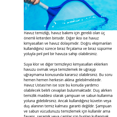
Havuz temizliği, havuz bakımı için gerekli olan üç
önemli kriterden birisidir. Diğer ikisi ise havuz
kimyasalları ve havuz dolaşımıdır. Doğru ekipmanları
kullandığınız sürece biraz fırçalama ve biraz süpürme
yoluyla pırıl pırıl bir havuza sahip olabilirsiniz.
Suya klor ve diğer temizleyici kimyasalları eklerken
havuzu ovmak veya temizlemek ile uğraşıp
uğraşmama konusunda kararsız olabilirsiniz. Bu soru
hemen hemen herkesin aklına gelebilmektedir.
Havuz Ustası'nın ise size bu konuda yardımcı
olabilecek belirli cevapları bulunmaktadır. Duş alırken
temizlik maddesi olarak şampuan ve sabun kullanma
yoluna gidebilirsiniz. Ancak kullandığınız küvetin veya
duş alanının temiz kalması garanti değildir. Şampuan
ve sabun vücudunuzu temizlemek için kullanılır ama
fayans, seramik veya camlar için bunları kullanmak