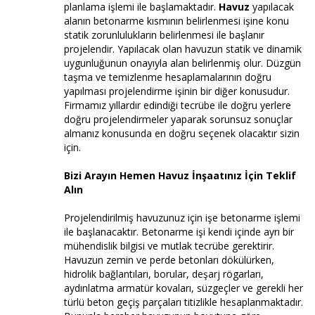
planlama işlemi ile başlamaktadır.
Havuz
yapılacak
alanın betonarme kısmının belirlenmesi işine konu
statik zorunlulukların belirlenmesi ile başlanır
projelendir. Yapılacak olan havuzun statik ve dinamik
uygunluğunun onayıyla alan belirlenmiş olur. Düzgün
taşma ve temizlenme hesaplamalarının doğru
yapılması projelendirme işinin bir diğer konusudur.
Firmamız yıllardır edindiği tecrübe ile doğru yerlere
doğru projelendirmeler yaparak sorunsuz sonuçlar
almanız konusunda en doğru seçenek olacaktır sizin
için.
Bizi Arayın Hemen Havuz İnşaatınız İçin Teklif
Alın
Projelendirilmiş havuzunuz için işe betonarme işlemi
ile başlanacaktır. Betonarme işi kendi içinde ayrı bir
mühendislik bilgisi ve mutlak tecrübe gerektirir.
Havuzun zemin ve perde betonları dökülürken,
hidrolik bağlantıları, borular, deşarj rögarları,
aydınlatma armatür kovaları, süzgeçler ve gerekli her
türlü beton geçiş parçaları titizlikle hesaplanmaktadır.