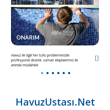
ONARIM
Havuz ile ilgili her türlü probleminizde
Es
profesyonel destek. uzman ekiplaeirmiz ile
bi
anında müdahele
1
2
3
4
5
6
HavuzUstası.Net