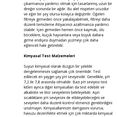
çıkarmanıza yardımcı olmak için tasarlanmış uzun bir
direğin sonunda bir ağdır. Bu alet nispeten ucuzdur
ve eğer bir şey olursa kolayca değiştirilir. Öğeleri
filtreye girmeden önce yakalayabilmek, filtreyi daha
düzenli temizleme ihtiyacınızı azaltmanıza yardımcı
olabilir. İçeri girmeden hemen önce kaymak, ölü
böceklere, küçük hayvanlara veya büyük dallara
girme endişesi duymadan yüzmeyi çok daha
eğlenceli hale getirebilir.
Kimyasal Test Malzemeleri
Suyun kimyasal olarak düzgün bir şekilde
dengelenmesini sağlamak çok önemlidir. Test
edilecek en yaygın şey pH seviyesidir. Genellikle, pH
7,2 ile 7,8 arasında olmalıdır. Bazı pH seviyesi test
kitleri ayrıca diğer kimyasalları da test edebilir ve
alkalinite ve klor seviyelerini belirleyebilir. Aşırı
sıcaklıkların pH seviyesini de etkileyebileceğini ve
seviyeleri daha düzenli kontrol etmenizi gerektirdiğini
unutmayın. Kimyasallarınızın damgasını vurursa,
havuzu dezenfekte etmek için çok miktarda kimyasal