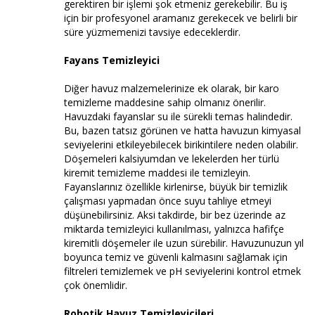
gerektiren bir işlemi şok etmeniz gerekebilir. Bu iş
için bir profesyonel aramanız gerekecek ve belirli bir
süre yüzmemenizi tavsiye edeceklerdir.
Fayans Temizleyici
Diğer havuz malzemelerinize ek olarak, bir karo
temizleme maddesine sahip olmanız önerilir.
Havuzdaki fayanslar su ile sürekli temas halindedir.
Bu, bazen tatsız görünen ve hatta havuzun kimyasal
seviyelerini etkileyebilecek birikintilere neden olabilir.
Döşemeleri kalsiyumdan ve lekelerden her türlü
kiremit temizleme maddesi ile temizleyin.
Fayanslarınız özellikle kirlenirse, büyük bir temizlik
çalışması yapmadan önce suyu tahliye etmeyi
düşünebilirsiniz. Aksi takdirde, bir bez üzerinde az
miktarda temizleyici kullanılması, yalnızca hafifçe
kiremitli döşemeler ile uzun sürebilir. Havuzunuzun yıl
boyunca temiz ve güvenli kalmasını sağlamak için
filtreleri temizlemek ve pH seviyelerini kontrol etmek
çok önemlidir.
Robotik Havuz Temizleyicileri