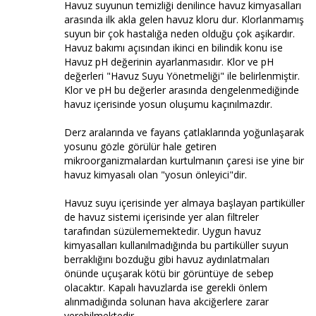
Havuz suyunun temizliği denilince havuz kimyasalları
arasında ilk akla gelen havuz kloru dur. Klorlanmamış
suyun bir çok hastalığa neden olduğu çok aşikardır.
Havuz bakımı açısından ikinci en bilindik konu ise
Havuz pH değerinin ayarlanmasıdır. Klor ve pH
değerleri "Havuz Suyu Yönetmeliği" ile belirlenmiştir.
Klor ve pH bu değerler arasında dengelenmediğinde
havuz içerisinde yosun oluşumu kaçınılmazdır.
Derz aralarında ve fayans çatlaklarında yoğunlaşarak
yosunu gözle görülür hale getiren
mikroorganizmalardan kurtulmanın çaresi ise yine bir
havuz kimyasalı olan "yosun önleyici"dir.
Havuz suyu içerisinde yer almaya başlayan partiküller
de havuz sistemi içerisinde yer alan filtreler
tarafından süzülememektedir. Uygun havuz
kimyasalları kullanılmadığında bu partiküller suyun
berraklığını bozduğu gibi havuz aydınlatmaları
önünde uçuşarak kötü bir görüntüye de sebep
olacaktır. Kapalı havuzlarda ise gerekli önlem
alınmadığında solunan hava akciğerlere zarar
verebilmektedir.