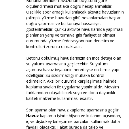
Bununla beraber havuzunun boyutuna göre
ölçülendirmesi mutlaka doğru hesaplanmalıdır.
Özellikle spor amaçlı kullanılacak aktivite havuzlarının
(olimpik yüzme havuzları gibi) hesaplamaları baştan
doğru yapılmalı ve bu konuya hassasiyet
gösterilmelidir. Çünkü aktivite havuzlarında yapılması
planlanan yarış ve turnuva gibi faaliyetler olması
durumunda yüzme federasyonunun denetim ve
kontrolleri zorunlu olmaktadır.
Betonu dökülmüş havuzlarınızın en ince detayı olan
su yalıtımı aşamasına geçilecektir. Su yalıtımı
aşaması havuz inşaatının neredeyse en temel yapı
özelliğidir. Su sızdırmazlığı mutlaka kontrol
edilmelidir. Aksi bir durumla karşılaşılması halinde
kaplama sıvaları ile uygulama yapılmalıdır. Mevsim
farklarından oluşabilecek suya ve dona dayanıklı
kaliteli malzeme kullanılması esastır.
Son aşama olan havuz kaplama aşamasına geçilir.
Havuz
kaplama işinde hijyen ve kullanım açısından,
iç ve dışbükey birleştirme parçaları kullanmak daha
faydalı olacaktır. Fakat burada da talep ve