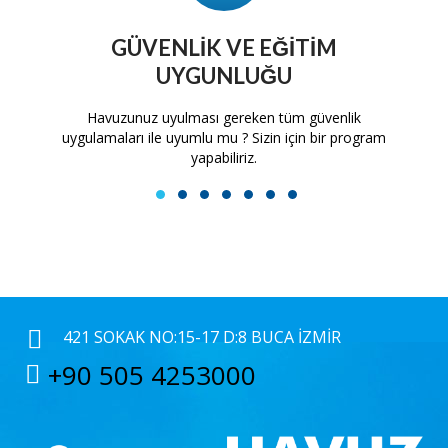
GÜVENLIK VE EĞITIM
UYGUNLUĞU
tam
Havuzunuz uyulması gereken tüm güvenlik
H
uygulamaları ile uyumlu mu ? Sizin için bir program
yapabiliriz.
1
2
3
4
5
6
7
421 SOKAK NO:15-17 D:8 BUCA İZMIR
+90 505 4253000