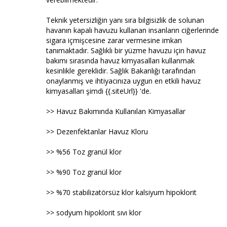
Teknik yetersizliğin yanı sıra bilgisizlik de solunan
havanın kapalı havuzu kullanan insanların ciğerlerinde
sigara içmişcesine zarar vermesine imkan
tanımaktadır. Sağlıklı bir yüzme havuzu için havuz
bakımı sırasında havuz kimyasalları kullanmak
kesinlikle gereklidir. Sağlık Bakanlığı tarafından
onaylanmış ve ihtiyacınıza uygun en etkili havuz
kimyasalları şimdi {{.siteUrl}} 'de.
>> Havuz Bakımında Kullanılan Kimyasallar
>> Dezenfektanlar Havuz Kloru
>> %56 Toz granül klor
>> %90 Toz granül klor
>> %70 stabilizatörsüz klor kalsiyum hipoklorit
>> sodyum hipoklorit sıvı klor