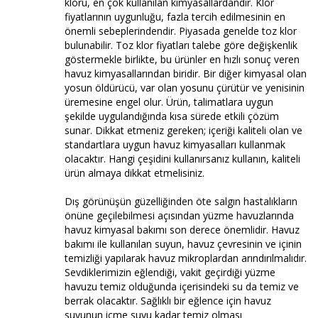
kloru, en çok kullanılan kimyasallardandır. Klor
fiyatlarının uygunluğu, fazla tercih edilmesinin en
önemli sebeplerindendir. Piyasada genelde toz klor
bulunabilir. Toz klor fiyatları talebe göre değişkenlik
göstermekle birlikte, bu ürünler en hızlı sonuç veren
havuz kimyasallarından biridir. Bir diğer kimyasal olan
yosun öldürücü, var olan yosunu çürütür ve yenisinin
üremesine engel olur. Ürün, talimatlara uygun
şekilde uygulandığında kısa sürede etkili çözüm
sunar. Dikkat etmeniz gereken; içeriği kaliteli olan ve
standartlara uygun havuz kimyasalları kullanmak
olacaktır. Hangi çeşidini kullanırsanız kullanın, kaliteli
ürün almaya dikkat etmelisiniz.
Dış görünüşün güzelliğinden öte salgın hastalıkların
önüne geçilebilmesi açısından yüzme havuzlarında
havuz kimyasal bakımı son derece önemlidir. Havuz
bakımı ile kullanılan suyun, havuz çevresinin ve içinin
temizliği yapılarak havuz mikroplardan arındırılmalıdır.
Sevdiklerimizin eğlendiği, vakit geçirdiği yüzme
havuzu temiz olduğunda içerisindeki su da temiz ve
berrak olacaktır. Sağlıklı bir eğlence için havuz
suyunun içme suyu kadar temiz olması