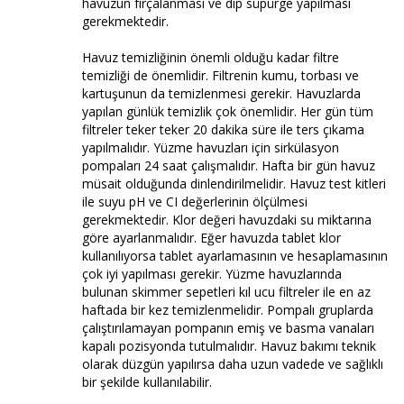
havuzun fırçalanması ve dip süpürge yapılması
gerekmektedir.
Havuz temizliğinin önemli olduğu kadar filtre
temizliği de önemlidir. Filtrenin kumu, torbası ve
kartuşunun da temizlenmesi gerekir. Havuzlarda
yapılan günlük temizlik çok önemlidir. Her gün tüm
filtreler teker teker 20 dakika süre ile ters çıkama
yapılmalıdır. Yüzme havuzları için sirkülasyon
pompaları 24 saat çalışmalıdır. Hafta bir gün havuz
müsait olduğunda dinlendirilmelidir. Havuz test kitleri
ile suyu pH ve CI değerlerinin ölçülmesi
gerekmektedir. Klor değeri havuzdaki su miktarına
göre ayarlanmalıdır. Eğer havuzda tablet klor
kullanılıyorsa tablet ayarlamasının ve hesaplamasının
çok iyi yapılması gerekir. Yüzme havuzlarında
bulunan skimmer sepetleri kıl ucu filtreler ile en az
haftada bir kez temizlenmelidir. Pompalı gruplarda
çalıştırılamayan pompanın emiş ve basma vanaları
kapalı pozisyonda tutulmalıdır. Havuz bakımı teknik
olarak düzgün yapılırsa daha uzun vadede ve sağlıklı
bir şekilde kullanılabilir.