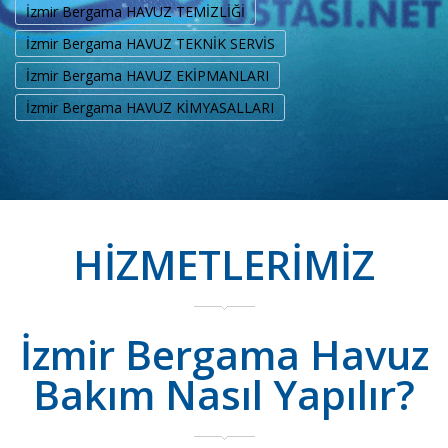
İzmir Bergama HAVUZ TEMİZLİĞİ
İzmir Bergama HAVUZ TEKNİK SERVİS
İzmir Bergama HAVUZ EKİPMANLARI
İzmir Bergama HAVUZ KİMYASALLARI
HİZMETLERİMİZ
İzmir Bergama Havuz
Bakım Nasıl Yapılır?