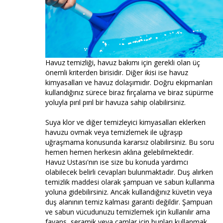
Havuz temizliği, havuz bakımı için gerekli olan üç
önemli kriterden birisidir. Diğer ikisi ise havuz
kimyasalları ve havuz dolaşımıdır. Doğru ekipmanları
kullandığınız sürece biraz fırçalama ve biraz süpürme
yoluyla pırıl pırıl bir havuza sahip olabilirsiniz.
Suya klor ve diğer temizleyici kimyasalları eklerken
havuzu ovmak veya temizlemek ile uğraşıp
uğraşmama konusunda kararsız olabilirsiniz. Bu soru
hemen hemen herkesin aklına gelebilmektedir.
Havuz Ustası'nın ise size bu konuda yardımcı
olabilecek belirli cevapları bulunmaktadır. Duş alırken
temizlik maddesi olarak şampuan ve sabun kullanma
yoluna gidebilirsiniz. Ancak kullandığınız küvetin veya
duş alanının temiz kalması garanti değildir. Şampuan
ve sabun vücudunuzu temizlemek için kullanılır ama
fayans, seramik veya camlar için bunları kullanmak