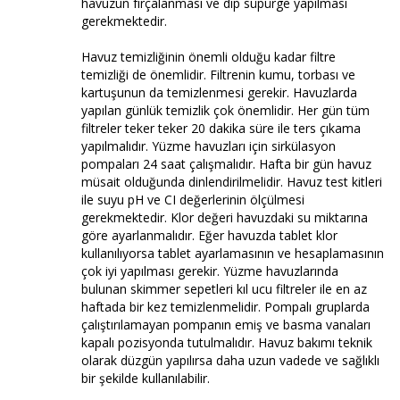
havuzun fırçalanması ve dip süpürge yapılması
gerekmektedir.
Havuz temizliğinin önemli olduğu kadar filtre
temizliği de önemlidir. Filtrenin kumu, torbası ve
kartuşunun da temizlenmesi gerekir. Havuzlarda
yapılan günlük temizlik çok önemlidir. Her gün tüm
filtreler teker teker 20 dakika süre ile ters çıkama
yapılmalıdır. Yüzme havuzları için sirkülasyon
pompaları 24 saat çalışmalıdır. Hafta bir gün havuz
müsait olduğunda dinlendirilmelidir. Havuz test kitleri
ile suyu pH ve CI değerlerinin ölçülmesi
gerekmektedir. Klor değeri havuzdaki su miktarına
göre ayarlanmalıdır. Eğer havuzda tablet klor
kullanılıyorsa tablet ayarlamasının ve hesaplamasının
çok iyi yapılması gerekir. Yüzme havuzlarında
bulunan skimmer sepetleri kıl ucu filtreler ile en az
haftada bir kez temizlenmelidir. Pompalı gruplarda
çalıştırılamayan pompanın emiş ve basma vanaları
kapalı pozisyonda tutulmalıdır. Havuz bakımı teknik
olarak düzgün yapılırsa daha uzun vadede ve sağlıklı
bir şekilde kullanılabilir.