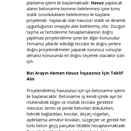
planlama işlemi ile başlamaktadır.
Havuz
yapılacak
alanın betonarme kısmının belirlenmesi işine konu
statik zorunlulukların belirlenmesi ile başlanır
projelendir. Yapılacak olan havuzun statik ve dinamik
uygunluğunun onayıyla alan belirlenmiş olur. Düzgün
taşma ve temizlenme hesaplamalarının doğru
yapılması projelendirme işinin bir diğer konusudur.
Firmamız yıllardır edindiği tecrübe ile doğru yerlere
doğru projelendirmeler yaparak sorunsuz sonuçlar
almanız konusunda en doğru seçenek olacaktır sizin
için.
Bizi Arayın Hemen Havuz İnşaatınız İçin Teklif
Alın
Projelendirilmiş havuzunuz için işe betonarme işlemi
ile başlanacaktır. Betonarme işi kendi içinde ayrı bir
mühendislik bilgisi ve mutlak tecrübe gerektirir.
Havuzun zemin ve perde betonları dökülürken,
hidrolik bağlantıları, borular, deşarj rögarları,
aydınlatma armatür kovaları, süzgeçler ve gerekli her
türlü beton geçiş parçaları titizlikle hesaplanmaktadır.