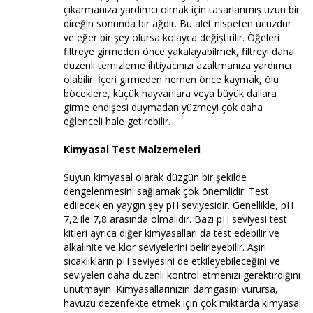
çıkarmanıza yardımcı olmak için tasarlanmış uzun bir
direğin sonunda bir ağdır. Bu alet nispeten ucuzdur
ve eğer bir şey olursa kolayca değiştirilir. Öğeleri
filtreye girmeden önce yakalayabilmek, filtreyi daha
düzenli temizleme ihtiyacınızı azaltmanıza yardımcı
olabilir. İçeri girmeden hemen önce kaymak, ölü
böceklere, küçük hayvanlara veya büyük dallara
girme endişesi duymadan yüzmeyi çok daha
eğlenceli hale getirebilir.
Kimyasal Test Malzemeleri
Suyun kimyasal olarak düzgün bir şekilde
dengelenmesini sağlamak çok önemlidir. Test
edilecek en yaygın şey pH seviyesidir. Genellikle, pH
7,2 ile 7,8 arasında olmalıdır. Bazı pH seviyesi test
kitleri ayrıca diğer kimyasalları da test edebilir ve
alkalinite ve klor seviyelerini belirleyebilir. Aşırı
sıcaklıkların pH seviyesini de etkileyebileceğini ve
seviyeleri daha düzenli kontrol etmenizi gerektirdiğini
unutmayın. Kimyasallarınızın damgasını vurursa,
havuzu dezenfekte etmek için çok miktarda kimyasal