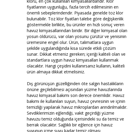
kloru, en çok kullanılan kimyasallardandır. Klor
fiyatlarının uygunluğu, fazla tercih edilmesinin en
önemli sebeplerindendir. Piyasada genelde toz klor
bulunabilir. Toz klor fiyatları talebe göre değişkenlik
göstermekle birlikte, bu ürünler en hızlı sonuç veren
havuz kimyasallarından biridir. Bir diğer kimyasal olan
yosun öldürücü, var olan yosunu çürütür ve yenisinin
üremesine engel olur. Ürün, talimatlara uygun
şekilde uygulandığında kısa sürede etkili çözüm
sunar. Dikkat etmeniz gereken; içeriği kaliteli olan ve
standartlara uygun havuz kimyasalları kullanmak
olacaktır. Hangi çeşidini kullanırsanız kullanın, kaliteli
ürün almaya dikkat etmelisiniz.
Dış görünüşün güzelliğinden öte salgın hastalıkların
önüne geçilebilmesi açısından yüzme havuzlarında
havuz kimyasal bakımı son derece önemlidir. Havuz
bakımı ile kullanılan suyun, havuz çevresinin ve içinin
temizliği yapılarak havuz mikroplardan arındırılmalıdır.
Sevdiklerimizin eğlendiği, vakit geçirdiği yüzme
havuzu temiz olduğunda içerisindeki su da temiz ve
berrak olacaktır. Sağlıklı bir eğlence için havuz
suyunun içme suyu kadar temiz olması