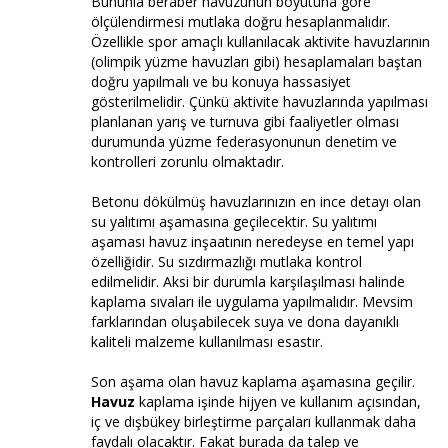
Bununla beraber havuzunun boyutuna göre
ölçülendirmesi mutlaka doğru hesaplanmalıdır.
Özellikle spor amaçlı kullanılacak aktivite havuzlarının
(olimpik yüzme havuzları gibi) hesaplamaları baştan
doğru yapılmalı ve bu konuya hassasiyet
gösterilmelidir. Çünkü aktivite havuzlarında yapılması
planlanan yarış ve turnuva gibi faaliyetler olması
durumunda yüzme federasyonunun denetim ve
kontrolleri zorunlu olmaktadır.
Betonu dökülmüş havuzlarınızın en ince detayı olan
su yalıtımı aşamasına geçilecektir. Su yalıtımı
aşaması havuz inşaatının neredeyse en temel yapı
özelliğidir. Su sızdırmazlığı mutlaka kontrol
edilmelidir. Aksi bir durumla karşılaşılması halinde
kaplama sıvaları ile uygulama yapılmalıdır. Mevsim
farklarından oluşabilecek suya ve dona dayanıklı
kaliteli malzeme kullanılması esastır.
Son aşama olan havuz kaplama aşamasına geçilir.
Havuz
kaplama işinde hijyen ve kullanım açısından,
iç ve dışbükey birleştirme parçaları kullanmak daha
faydalı olacaktır. Fakat burada da talep ve