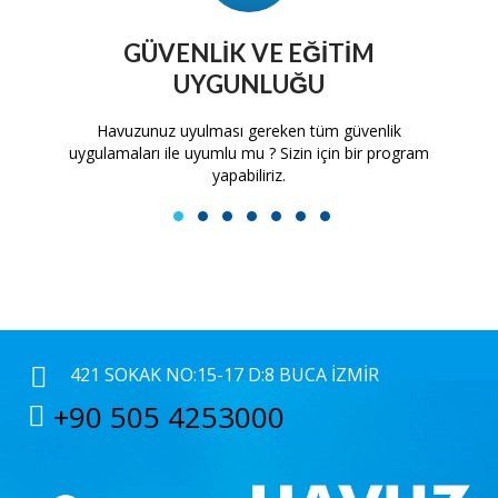
GÜVENLIK VE EĞITIM
UYGUNLUĞU
tam
Havuzunuz uyulması gereken tüm güvenlik
H
uygulamaları ile uyumlu mu ? Sizin için bir program
yapabiliriz.
1
2
3
4
5
6
7
421 SOKAK NO:15-17 D:8 BUCA İZMIR
+90 505 4253000