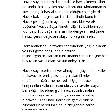
Havuz suyunun temizliği denilince havuz kimyasalları
arasında ilk akla gelen havuz kloru dur. Klorlanmamış
suyun bir çok hastalığa neden olduğu çok aşikardır.
Havuz bakımı açısından ikinci en bilindik konu ise
Havuz pH değerinin ayarlanmasıdır. Klor ve pH
değerleri "Havuz Suyu Yönetmeliği" ile belirlenmiştir.
Klor ve pH bu değerler arasında dengelenmediğinde
havuz içerisinde yosun oluşumu kaçınılmazdır.
Derz aralarında ve fayans çatlaklarında yoğunlaşarak
yosunu gözle görülür hale getiren
mikroorganizmalardan kurtulmanın çaresi ise yine bir
havuz kimyasalı olan "yosun önleyici"dir.
Havuz suyu içerisinde yer almaya başlayan partiküller
de havuz sistemi içerisinde yer alan filtreler
tarafından süzülememektedir. Uygun havuz
kimyasalları kullanılmadığında bu partiküller suyun
berraklığını bozduğu gibi havuz aydınlatmaları
önünde uçuşarak kötü bir görüntüye de sebep
olacaktır. Kapalı havuzlarda ise gerekli önlem
alınmadığında solunan hava akciğerlere zarar
verebilmektedir.