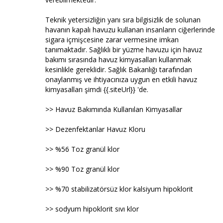
Teknik yetersizliğin yanı sıra bilgisizlik de solunan
havanın kapalı havuzu kullanan insanların ciğerlerinde
sigara içmişcesine zarar vermesine imkan
tanımaktadır. Sağlıklı bir yüzme havuzu için havuz
bakımı sırasında havuz kimyasalları kullanmak
kesinlikle gereklidir. Sağlık Bakanlığı tarafından
onaylanmış ve ihtiyacınıza uygun en etkili havuz
kimyasalları şimdi {{.siteUrl}} 'de.
>> Havuz Bakımında Kullanılan Kimyasallar
>> Dezenfektanlar Havuz Kloru
>> %56 Toz granül klor
>> %90 Toz granül klor
>> %70 stabilizatörsüz klor kalsiyum hipoklorit
>> sodyum hipoklorit sıvı klor