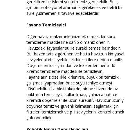
gerektiren bir işlemi şok etmeniz gerekebilir. Bu iş
için bir profesyonel aramanız gerekecek ve belirli bir
süre yüzmemenizi tavsiye edeceklerdir.
Fayans Temizleyici
Diğer havuz malzemelerinize ek olarak, bir karo
temizleme maddesine sahip olmanız önerilir.
Havuzdaki fayanslar su ile sürekli temas halindedir.
Bu, bazen tatsız görünen ve hatta havuzun kimyasal
seviyelerini etkileyebilecek birikintilere neden olabilir.
Döşemeleri kalsiyumdan ve lekelerden her türlü
kiremit temizleme maddesi ile temizleyin.
Fayanslarınız özellikle kirlenirse, büyük bir temizlik
çalışması yapmadan önce suyu tahliye etmeyi
düşünebilirsiniz. Aksi takdirde, bir bez üzerinde az
miktarda temizleyici kullanılması, yalnızca hafifçe
kiremitli döşemeler ile uzun sürebilir. Havuzunuzun yıl
boyunca temiz ve güvenli kalmasını sağlamak için
filtreleri temizlemek ve pH seviyelerini kontrol etmek
çok önemlidir.
Robotik Havuz Temizleyicileri