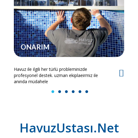
ONARIM
Havuz ile ilgili her türlü probleminizde
Es
profesyonel destek. uzman ekiplaeirmiz ile
bi
anında müdahele
1
2
3
4
5
6
HavuzUstası.Net