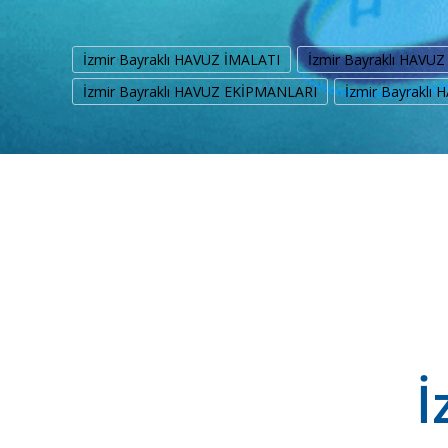
İzmir Bayraklı HAVUZ İMALATI
İzmir Bayraklı HAVU
İzmir Bayraklı HAVUZ EKİPMANLARI
İzmir Bayraklı
İ