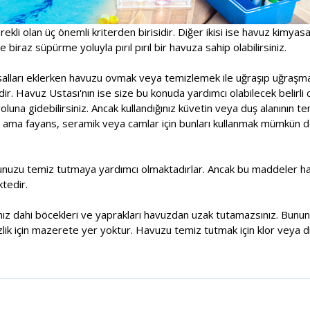
rekli olan üç önemli kriterden birisidir. Diğer ikisi ise havuz kimyas
 biraz süpürme yoluyla pırıl pırıl bir havuza sahip olabilirsiniz.
asalları eklerken havuzu ovmak veya temizlemek ile uğraşıp uğraşm
r. Havuz Ustası'nın ise size bu konuda yardımcı olabilecek belirli 
una gidebilirsiniz. Ancak kullandığınız küvetin veya duş alanının t
 ama fayans, seramik veya camlar için bunları kullanmak mümkün deği
unuzu temiz tutmaya yardımcı olmaktadırlar. Ancak bu maddeler havu
tedir.
sanız dahi böcekleri ve yaprakları havuzdan uzak tutamazsınız. Bununl
lik için mazerete yer yoktur. Havuzu temiz tutmak için klor veya di