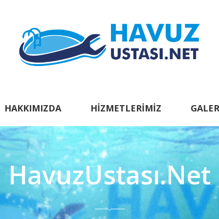
HAKKIMIZDA
HIZMETLERIMIZ
GALER
HavuzUstası.Net