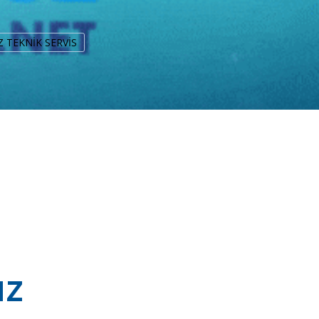
UZ TEKNİK SERVİS
uz