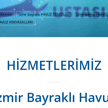
Z BAKIMI
İzmir Bayraklı HAVUZ TEMİZLİĞİ
İzmir Bayraklı HAV
 HAVUZ KİMYASALLARI
HİZMETLERİMİZ
zmir Bayraklı Hav