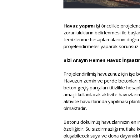
Havuz yapımı
işi öncelikle projele
zorunlulukların belirlenmesi ile baş
temizlenme hesaplamalarının doğru ya
projelendirmeler yaparak sorunsuz s
Bizi Arayın Hemen Havuz İnşaatını
Projelendirilmiş havuzunuz için işe b
Havuzun zemin ve perde betonları dök
beton geçiş parçaları titizlikle he
amaçlı kullanılacak aktivite havuzla
aktivite havuzlarında yapılması pla
olmaktadır.
Betonu dökülmüş havuzlarınızın en in
özelliğidir. Su sızdırmazlığı mutlaka 
oluşabilecek suya ve dona dayanıklı k