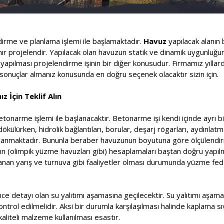
ndirme ve planlama işlemi ile başlamaktadır.
Havuz
yapılacak alanın 
lanır projelendir. Yapılacak olan havuzun statik ve dinamik uygunluğ
pılması projelendirme işinin bir diğer konusudur. Firmamız yıllard
onuçlar almanız konusunda en doğru seçenek olacaktır sizin için.
z İçin Teklif Alın
etonarme işlemi ile başlanacaktır. Betonarme işi kendi içinde ayrı bi
ülürken, hidrolik bağlantıları, borular, deşarj rögarları, aydınlatm
saplanmaktadır. Bununla beraber havuzunun boyutuna göre ölçülendir
rının (olimpik yüzme havuzları gibi) hesaplamaları baştan doğru yapı
nlanan yarış ve turnuva gibi faaliyetler olması durumunda yüzme f
ce detayı olan su yalıtımı aşamasına geçilecektir. Su yalıtımı aşa
kontrol edilmelidir. Aksi bir durumla karşılaşılması halinde kaplama s
aliteli malzeme kullanılması esastır.