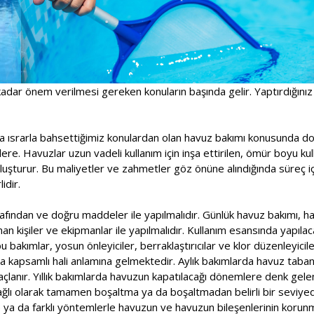
adar önem verilmesi gereken konuların başında gelir. Yaptırdığınız
a ısrarla bahsettiğimiz konulardan olan havuz bakımı konusunda doğ
ere. Havuzlar uzun vadeli kullanım için inşa ettirilen, ömür boyu kull
oluşturur. Bu maliyetler ve zahmetler göz önüne alındığında süreç 
idir.
fından ve doğru maddeler ile yapılmalıdır. Günlük havuz bakımı, haf
n kişiler ve ekipmanlar ile yapılmalıdır. Kullanım esansında yapılac
 bakımlar, yosun önleyiciler, berraklaştırıcılar ve klor düzenleyicile
a kapsamlı hali anlamına gelmektedir. Aylık bakımlarda havuz taban
çlanır. Yıllık bakımlarda havuzun kapatılacağı dönemlere denk gele
ağlı olarak tamamen boşaltma ya da boşaltmadan belirli bir seviy
e ya da farklı yöntemlerle havuzun ve havuzun bileşenlerinin korunm