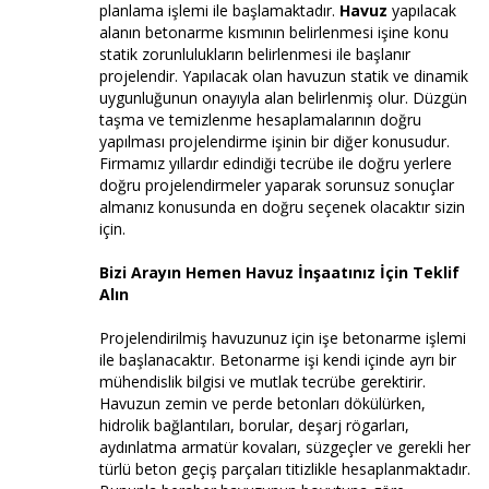
planlama işlemi ile başlamaktadır.
Havuz
yapılacak
alanın betonarme kısmının belirlenmesi işine konu
statik zorunlulukların belirlenmesi ile başlanır
projelendir. Yapılacak olan havuzun statik ve dinamik
uygunluğunun onayıyla alan belirlenmiş olur. Düzgün
taşma ve temizlenme hesaplamalarının doğru
yapılması projelendirme işinin bir diğer konusudur.
Firmamız yıllardır edindiği tecrübe ile doğru yerlere
doğru projelendirmeler yaparak sorunsuz sonuçlar
almanız konusunda en doğru seçenek olacaktır sizin
için.
Bizi Arayın Hemen Havuz İnşaatınız İçin Teklif
Alın
Projelendirilmiş havuzunuz için işe betonarme işlemi
ile başlanacaktır. Betonarme işi kendi içinde ayrı bir
mühendislik bilgisi ve mutlak tecrübe gerektirir.
Havuzun zemin ve perde betonları dökülürken,
hidrolik bağlantıları, borular, deşarj rögarları,
aydınlatma armatür kovaları, süzgeçler ve gerekli her
türlü beton geçiş parçaları titizlikle hesaplanmaktadır.