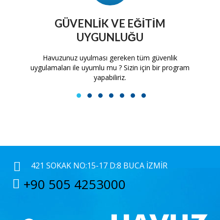
GÜVENLIK VE EĞITIM
UYGUNLUĞU
tam
Havuzunuz uyulması gereken tüm güvenlik
H
uygulamaları ile uyumlu mu ? Sizin için bir program
yapabiliriz.
1
2
3
4
5
6
7
421 SOKAK NO:15-17 D:8 BUCA İZMIR
+90 505 4253000