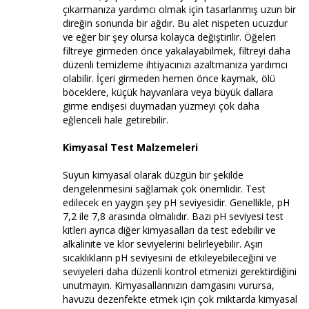
çıkarmanıza yardımcı olmak için tasarlanmış uzun bir
direğin sonunda bir ağdır. Bu alet nispeten ucuzdur
ve eğer bir şey olursa kolayca değiştirilir. Öğeleri
filtreye girmeden önce yakalayabilmek, filtreyi daha
düzenli temizleme ihtiyacınızı azaltmanıza yardımcı
olabilir. İçeri girmeden hemen önce kaymak, ölü
böceklere, küçük hayvanlara veya büyük dallara
girme endişesi duymadan yüzmeyi çok daha
eğlenceli hale getirebilir.
Kimyasal Test Malzemeleri
Suyun kimyasal olarak düzgün bir şekilde
dengelenmesini sağlamak çok önemlidir. Test
edilecek en yaygın şey pH seviyesidir. Genellikle, pH
7,2 ile 7,8 arasında olmalıdır. Bazı pH seviyesi test
kitleri ayrıca diğer kimyasalları da test edebilir ve
alkalinite ve klor seviyelerini belirleyebilir. Aşırı
sıcaklıkların pH seviyesini de etkileyebileceğini ve
seviyeleri daha düzenli kontrol etmenizi gerektirdiğini
unutmayın. Kimyasallarınızın damgasını vurursa,
havuzu dezenfekte etmek için çok miktarda kimyasal