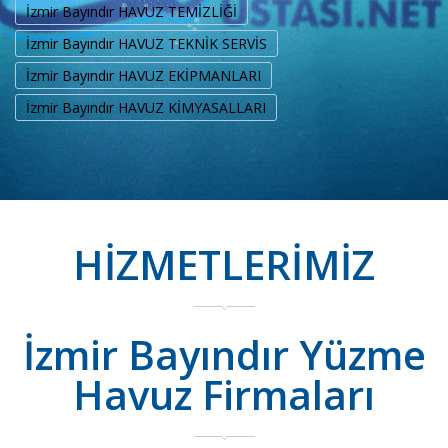
İzmir Bayındır HAVUZ TEMİZLİĞİ
İzmir Bayındır HAVUZ TEKNİK SERVİS
İzmir Bayındır HAVUZ EKİPMANLARI
İzmir Bayındır HAVUZ KİMYASALLARI
HİZMETLERİMİZ
İzmir Bayındır Yüzme
Havuz Firmaları