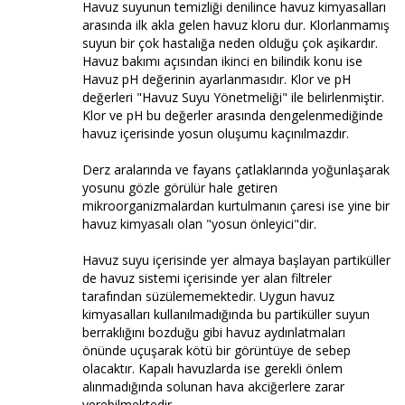
Havuz suyunun temizliği denilince havuz kimyasalları
arasında ilk akla gelen havuz kloru dur. Klorlanmamış
suyun bir çok hastalığa neden olduğu çok aşikardır.
Havuz bakımı açısından ikinci en bilindik konu ise
Havuz pH değerinin ayarlanmasıdır. Klor ve pH
değerleri "Havuz Suyu Yönetmeliği" ile belirlenmiştir.
Klor ve pH bu değerler arasında dengelenmediğinde
havuz içerisinde yosun oluşumu kaçınılmazdır.
Derz aralarında ve fayans çatlaklarında yoğunlaşarak
yosunu gözle görülür hale getiren
mikroorganizmalardan kurtulmanın çaresi ise yine bir
havuz kimyasalı olan "yosun önleyici"dir.
Havuz suyu içerisinde yer almaya başlayan partiküller
de havuz sistemi içerisinde yer alan filtreler
tarafından süzülememektedir. Uygun havuz
kimyasalları kullanılmadığında bu partiküller suyun
berraklığını bozduğu gibi havuz aydınlatmaları
önünde uçuşarak kötü bir görüntüye de sebep
olacaktır. Kapalı havuzlarda ise gerekli önlem
alınmadığında solunan hava akciğerlere zarar
verebilmektedir.