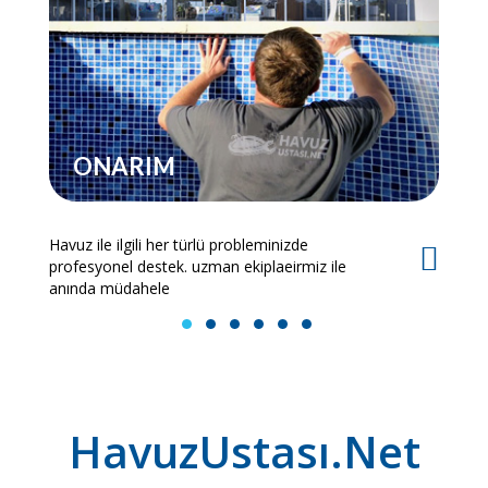
ONARIM
Havuz ile ilgili her türlü probleminizde
Es
profesyonel destek. uzman ekiplaeirmiz ile
bi
anında müdahele
1
2
3
4
5
6
HavuzUstası.Net