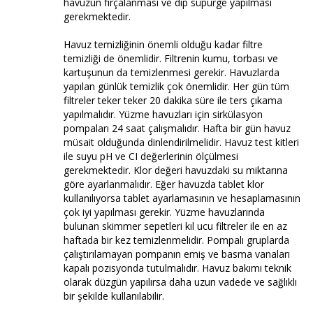
havuzun fırçalanması ve dip süpürge yapılması
gerekmektedir.
Havuz temizliğinin önemli olduğu kadar filtre
temizliği de önemlidir. Filtrenin kumu, torbası ve
kartuşunun da temizlenmesi gerekir. Havuzlarda
yapılan günlük temizlik çok önemlidir. Her gün tüm
filtreler teker teker 20 dakika süre ile ters çıkama
yapılmalıdır. Yüzme havuzları için sirkülasyon
pompaları 24 saat çalışmalıdır. Hafta bir gün havuz
müsait olduğunda dinlendirilmelidir. Havuz test kitleri
ile suyu pH ve CI değerlerinin ölçülmesi
gerekmektedir. Klor değeri havuzdaki su miktarına
göre ayarlanmalıdır. Eğer havuzda tablet klor
kullanılıyorsa tablet ayarlamasının ve hesaplamasının
çok iyi yapılması gerekir. Yüzme havuzlarında
bulunan skimmer sepetleri kıl ucu filtreler ile en az
haftada bir kez temizlenmelidir. Pompalı gruplarda
çalıştırılamayan pompanın emiş ve basma vanaları
kapalı pozisyonda tutulmalıdır. Havuz bakımı teknik
olarak düzgün yapılırsa daha uzun vadede ve sağlıklı
bir şekilde kullanılabilir.