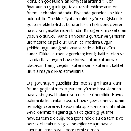
kloru, en çok kullanılan kimyasallardandır. Klor
fiyatlarının uygunluğu, fazla tercih edilmesinin en
önemli sebeplerindendir. Piyasada genelde toz klor
bulunabilir. Toz klor fiyatları talebe göre değişkenlik
göstermekle birlikte, bu ürünler en hızlı sonuç veren
havuz kimyasallarından biridir. Bir diğer kimyasal olan
yosun öldürücü, var olan yosunu çürütür ve yenisinin
üremesine engel olur. Ürün, talimatlara uygun
şekilde uygulandığında kısa sürede etkili çözüm
sunar. Dikkat etmeniz gereken; içeriği kaliteli olan ve
standartlara uygun havuz kimyasalları kullanmak
olacaktır. Hangi çeşidini kullanırsanız kullanın, kaliteli
ürün almaya dikkat etmelisiniz.
Dış görünüşün güzelliğinden öte salgın hastalıkların
önüne geçilebilmesi açısından yüzme havuzlarında
havuz kimyasal bakımı son derece önemlidir. Havuz
bakımı ile kullanılan suyun, havuz çevresinin ve içinin
temizliği yapılarak havuz mikroplardan arındırılmalıdır.
Sevdiklerimizin eğlendiği, vakit geçirdiği yüzme
havuzu temiz olduğunda içerisindeki su da temiz ve
berrak olacaktır. Sağlıklı bir eğlence için havuz
suyunun içme suyu kadar temiz olması