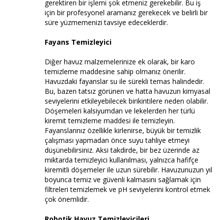
gerektiren bir işlemi şok etmeniz gerekebilir. Bu iş
için bir profesyonel aramanız gerekecek ve belirli bir
süre yüzmemenizi tavsiye edeceklerdir.
Fayans Temizleyici
Diğer havuz malzemelerinize ek olarak, bir karo
temizleme maddesine sahip olmanız önerilir.
Havuzdaki fayanslar su ile sürekli temas halindedir.
Bu, bazen tatsız görünen ve hatta havuzun kimyasal
seviyelerini etkileyebilecek birikintilere neden olabilir.
Döşemeleri kalsiyumdan ve lekelerden her türlü
kiremit temizleme maddesi ile temizleyin.
Fayanslarınız özellikle kirlenirse, büyük bir temizlik
çalışması yapmadan önce suyu tahliye etmeyi
düşünebilirsiniz. Aksi takdirde, bir bez üzerinde az
miktarda temizleyici kullanılması, yalnızca hafifçe
kiremitli döşemeler ile uzun sürebilir. Havuzunuzun yıl
boyunca temiz ve güvenli kalmasını sağlamak için
filtreleri temizlemek ve pH seviyelerini kontrol etmek
çok önemlidir.
Robotik Havuz Temizleyicileri