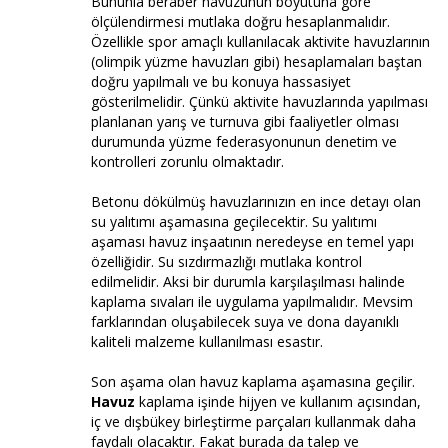
Bununla beraber havuzunun boyutuna göre
ölçülendirmesi mutlaka doğru hesaplanmalıdır.
Özellikle spor amaçlı kullanılacak aktivite havuzlarının
(olimpik yüzme havuzları gibi) hesaplamaları baştan
doğru yapılmalı ve bu konuya hassasiyet
gösterilmelidir. Çünkü aktivite havuzlarında yapılması
planlanan yarış ve turnuva gibi faaliyetler olması
durumunda yüzme federasyonunun denetim ve
kontrolleri zorunlu olmaktadır.
Betonu dökülmüş havuzlarınızın en ince detayı olan
su yalıtımı aşamasına geçilecektir. Su yalıtımı
aşaması havuz inşaatının neredeyse en temel yapı
özelliğidir. Su sızdırmazlığı mutlaka kontrol
edilmelidir. Aksi bir durumla karşılaşılması halinde
kaplama sıvaları ile uygulama yapılmalıdır. Mevsim
farklarından oluşabilecek suya ve dona dayanıklı
kaliteli malzeme kullanılması esastır.
Son aşama olan havuz kaplama aşamasına geçilir.
Havuz
kaplama işinde hijyen ve kullanım açısından,
iç ve dışbükey birleştirme parçaları kullanmak daha
faydalı olacaktır. Fakat burada da talep ve