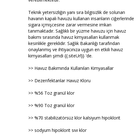
Teknik yetersizliğin yanı sıra bilgisizlik de solunan
havanın kapalı havuzu kullanan insanların ciğerlerinde
sigara içmişcesine zarar vermesine imkan
tanımaktadır. Sağlıklı bir yüzme havuzu için havuz
bakımı sırasında havuz kimyasalları kullanmak
kesinlikle gereklidir. Sağlık Bakanlığı tarafından
onaylanmış ve ihtiyacınıza uygun en etkili havuz
kimyasalları şimdi {{.siteUrl}} 'de.
>> Havuz Bakımında Kullanılan Kimyasallar
>> Dezenfektanlar Havuz Kloru
>> %56 Toz granül klor
>> %90 Toz granül klor
>> %70 stabilizatörsüz klor kalsiyum hipoklorit
>> sodyum hipoklorit sıvı klor