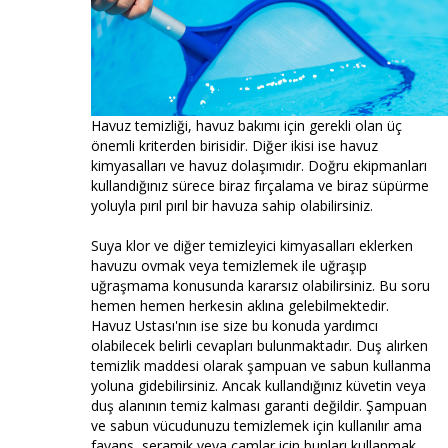
Havuz temizliği, havuz bakımı için gerekli olan üç
önemli kriterden birisidir. Diğer ikisi ise havuz
kimyasalları ve havuz dolaşımıdır. Doğru ekipmanları
kullandığınız sürece biraz fırçalama ve biraz süpürme
yoluyla pırıl pırıl bir havuza sahip olabilirsiniz.
Suya klor ve diğer temizleyici kimyasalları eklerken
havuzu ovmak veya temizlemek ile uğraşıp
uğraşmama konusunda kararsız olabilirsiniz. Bu soru
hemen hemen herkesin aklına gelebilmektedir.
Havuz Ustası'nın ise size bu konuda yardımcı
olabilecek belirli cevapları bulunmaktadır. Duş alırken
temizlik maddesi olarak şampuan ve sabun kullanma
yoluna gidebilirsiniz. Ancak kullandığınız küvetin veya
duş alanının temiz kalması garanti değildir. Şampuan
ve sabun vücudunuzu temizlemek için kullanılır ama
fayans, seramik veya camlar için bunları kullanmak