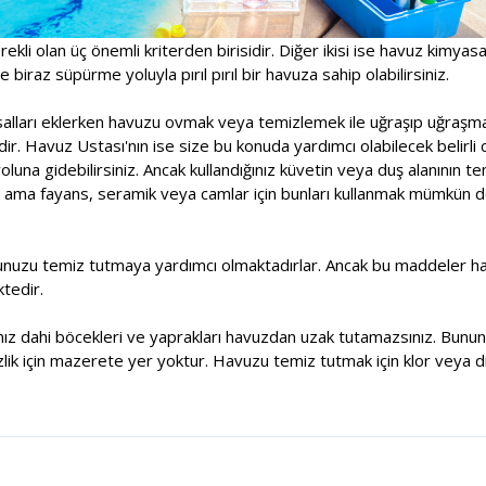
rekli olan üç önemli kriterden birisidir. Diğer ikisi ise havuz kimyas
 biraz süpürme yoluyla pırıl pırıl bir havuza sahip olabilirsiniz.
asalları eklerken havuzu ovmak veya temizlemek ile uğraşıp uğraşm
r. Havuz Ustası'nın ise size bu konuda yardımcı olabilecek belirli 
una gidebilirsiniz. Ancak kullandığınız küvetin veya duş alanının t
 ama fayans, seramik veya camlar için bunları kullanmak mümkün deği
unuzu temiz tutmaya yardımcı olmaktadırlar. Ancak bu maddeler havu
tedir.
sanız dahi böcekleri ve yaprakları havuzdan uzak tutamazsınız. Bununl
lik için mazerete yer yoktur. Havuzu temiz tutmak için klor veya di