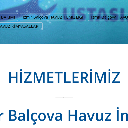
Z BAKIMI
İzmir Balçova HAVUZ TEMİZLİĞİ
İzmir Balçova HAV
 HAVUZ KİMYASALLARI
HİZMETLERİMİZ
r Balçova Havuz İ