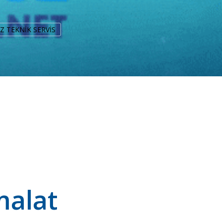
UZ TEKNİK SERVİS
malat