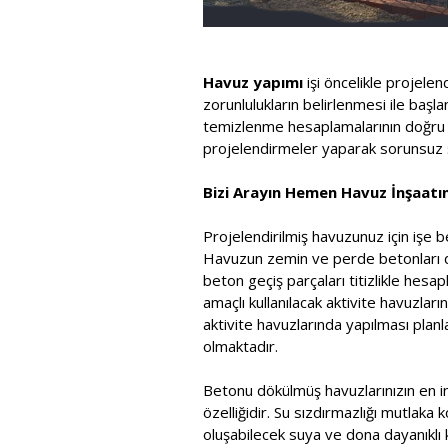
Havuz yapımı
işi öncelikle projele
zorunlulukların belirlenmesi ile baş
temizlenme hesaplamalarının doğru ya
projelendirmeler yaparak sorunsuz s
Bizi Arayın Hemen Havuz İnşaatını
Projelendirilmiş havuzunuz için işe b
Havuzun zemin ve perde betonları dök
beton geçiş parçaları titizlikle he
amaçlı kullanılacak aktivite havuzla
aktivite havuzlarında yapılması pla
olmaktadır.
Betonu dökülmüş havuzlarınızın en in
özelliğidir. Su sızdırmazlığı mutlaka 
oluşabilecek suya ve dona dayanıklı k