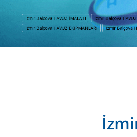
İzmir Balçova HAVUZ İMALATI
İzmir Balçova HAVU
İzmir Balçova HAVUZ EKİPMANLARI
İzmir Balçova
İzmi