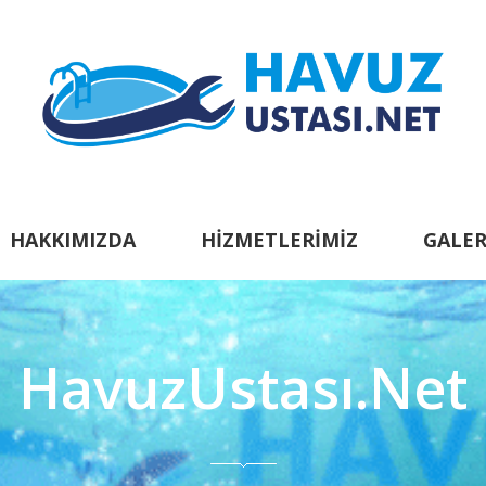
HAKKIMIZDA
HIZMETLERIMIZ
GALER
HavuzUstası.Net