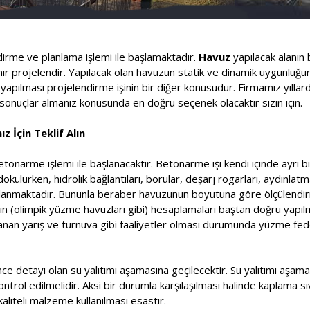
ndirme ve planlama işlemi ile başlamaktadır.
Havuz
yapılacak alanın 
lanır projelendir. Yapılacak olan havuzun statik ve dinamik uygunluğ
pılması projelendirme işinin bir diğer konusudur. Firmamız yıllard
onuçlar almanız konusunda en doğru seçenek olacaktır sizin için.
z İçin Teklif Alın
etonarme işlemi ile başlanacaktır. Betonarme işi kendi içinde ayrı bi
ülürken, hidrolik bağlantıları, borular, deşarj rögarları, aydınlatm
saplanmaktadır. Bununla beraber havuzunun boyutuna göre ölçülendir
rının (olimpik yüzme havuzları gibi) hesaplamaları baştan doğru yapı
nlanan yarış ve turnuva gibi faaliyetler olması durumunda yüzme f
ce detayı olan su yalıtımı aşamasına geçilecektir. Su yalıtımı aşa
kontrol edilmelidir. Aksi bir durumla karşılaşılması halinde kaplama s
aliteli malzeme kullanılması esastır.