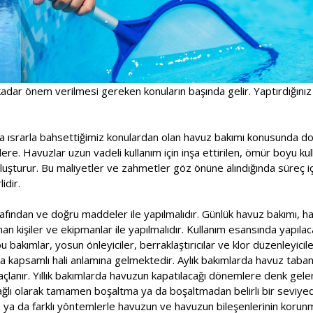
adar önem verilmesi gereken konuların başında gelir. Yaptırdığınız
a ısrarla bahsettiğimiz konulardan olan havuz bakımı konusunda doğ
ere. Havuzlar uzun vadeli kullanım için inşa ettirilen, ömür boyu kull
oluşturur. Bu maliyetler ve zahmetler göz önüne alındığında süreç 
idir.
fından ve doğru maddeler ile yapılmalıdır. Günlük havuz bakımı, haf
n kişiler ve ekipmanlar ile yapılmalıdır. Kullanım esansında yapılac
 bakımlar, yosun önleyiciler, berraklaştırıcılar ve klor düzenleyicile
a kapsamlı hali anlamına gelmektedir. Aylık bakımlarda havuz taban
çlanır. Yıllık bakımlarda havuzun kapatılacağı dönemlere denk gele
ağlı olarak tamamen boşaltma ya da boşaltmadan belirli bir seviy
e ya da farklı yöntemlerle havuzun ve havuzun bileşenlerinin korunm