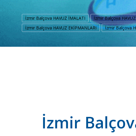
İzmir Balçova HAVUZ İMALATI
İzmir Balçova HAVU
İzmir Balçova HAVUZ EKİPMANLARI
İzmir Balçova
İzmir Balço