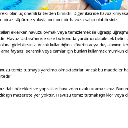
rekli olan üç önemli kriterden birisidir. Diğer ikisi ise havuz kimyas
 biraz süpürme yoluyla pırıl pırıl bir havuza sahip olabilirsiniz.
asalları eklerken havuzu ovmak veya temizlemek ile uğraşıp uğraşm
r. Havuz Ustası'nın ise size bu konuda yardımcı olabilecek belirli 
una gidebilirsiniz. Ancak kullandığınız küvetin veya duş alanının t
 ama fayans, seramik veya camlar için bunları kullanmak mümkün deği
unuzu temiz tutmaya yardımcı olmaktadırlar. Ancak bu maddeler havu
tedir.
sanız dahi böcekleri ve yaprakları havuzdan uzak tutamazsınız. Bununl
lik için mazerete yer yoktur. Havuzu temiz tutmak için klor veya di