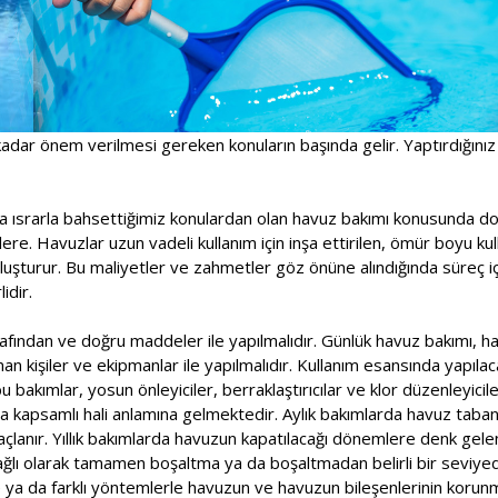
adar önem verilmesi gereken konuların başında gelir. Yaptırdığınız
a ısrarla bahsettiğimiz konulardan olan havuz bakımı konusunda doğ
ere. Havuzlar uzun vadeli kullanım için inşa ettirilen, ömür boyu kull
oluşturur. Bu maliyetler ve zahmetler göz önüne alındığında süreç 
idir.
fından ve doğru maddeler ile yapılmalıdır. Günlük havuz bakımı, haf
n kişiler ve ekipmanlar ile yapılmalıdır. Kullanım esansında yapılac
 bakımlar, yosun önleyiciler, berraklaştırıcılar ve klor düzenleyicile
a kapsamlı hali anlamına gelmektedir. Aylık bakımlarda havuz taban
çlanır. Yıllık bakımlarda havuzun kapatılacağı dönemlere denk gele
ağlı olarak tamamen boşaltma ya da boşaltmadan belirli bir seviy
e ya da farklı yöntemlerle havuzun ve havuzun bileşenlerinin korunm