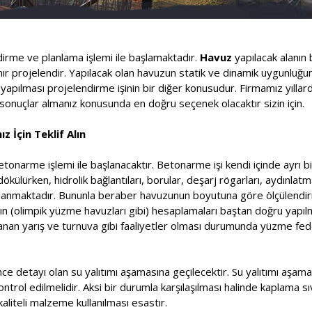
ndirme ve planlama işlemi ile başlamaktadır.
Havuz
yapılacak alanın 
lanır projelendir. Yapılacak olan havuzun statik ve dinamik uygunluğ
pılması projelendirme işinin bir diğer konusudur. Firmamız yıllard
onuçlar almanız konusunda en doğru seçenek olacaktır sizin için.
z İçin Teklif Alın
etonarme işlemi ile başlanacaktır. Betonarme işi kendi içinde ayrı bi
ülürken, hidrolik bağlantıları, borular, deşarj rögarları, aydınlatm
saplanmaktadır. Bununla beraber havuzunun boyutuna göre ölçülendir
rının (olimpik yüzme havuzları gibi) hesaplamaları baştan doğru yapı
nlanan yarış ve turnuva gibi faaliyetler olması durumunda yüzme f
ce detayı olan su yalıtımı aşamasına geçilecektir. Su yalıtımı aşa
kontrol edilmelidir. Aksi bir durumla karşılaşılması halinde kaplama s
aliteli malzeme kullanılması esastır.