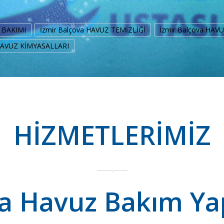
Z BAKIMI
İzmir Balçova HAVUZ TEMİZLİĞİ
İzmir Balçova HAV
 HAVUZ KİMYASALLARI
HİZMETLERİMİZ
va Havuz Bakım Ya