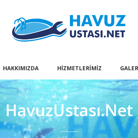
HAKKIMIZDA
HIZMETLERIMIZ
GALER
HavuzUstası.Net