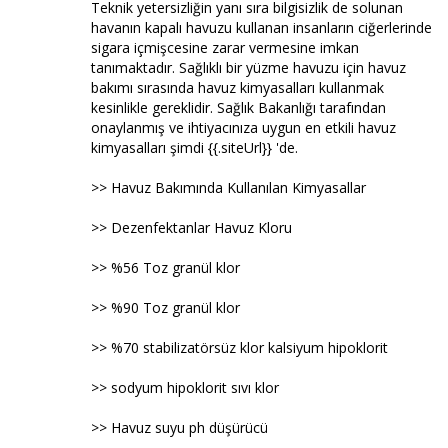
Teknik yetersizliğin yanı sıra bilgisizlik de solunan
havanın kapalı havuzu kullanan insanların ciğerlerinde
sigara içmişcesine zarar vermesine imkan
tanımaktadır. Sağlıklı bir yüzme havuzu için havuz
bakımı sırasında havuz kimyasalları kullanmak
kesinlikle gereklidir. Sağlık Bakanlığı tarafından
onaylanmış ve ihtiyacınıza uygun en etkili havuz
kimyasalları şimdi {{.siteUrl}} 'de.
>> Havuz Bakımında Kullanılan Kimyasallar
>> Dezenfektanlar Havuz Kloru
>> %56 Toz granül klor
>> %90 Toz granül klor
>> %70 stabilizatörsüz klor kalsiyum hipoklorit
>> sodyum hipoklorit sıvı klor
>> Havuz suyu ph düşürücü