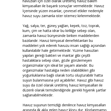
havuzları için özel olarak üretilmiş havuz bakım
kimyasalları ile başarılı sonuçlar vermektedir. Havuz
İçerisinde yüzen insanlar, çevresel etkiler nedeniyle
havuz suyu zamanla ister istemez kirlenmektedir.
Yağ, salya, ter, güneş yağları, kepek, toz, toprak,
kum, çim ve hatta idrar bu kirliliğe sebep olan,
zamanla havuz bünyesinde biriken maddelerden
bazılarıdır. Havuz kimyasal denefektanları bu
maddeleri yok ederek havuzu insan sağlığı açısından
kullanılabilir hale getirmektedir. Yüzme havuzları
yapıları gereği bakteri ve mantar gibi çeşitli
hastalıklara sebep olan, gözle görülemeyen
organizmalar için ideal bir yaşam alanıdır. Bu
organizmalar hastalığa neden olabildikleri gibi
yoğunluklarına bağlı olarak tortu oluşturabilir hatta
suyun bulanmasına yol açabilirler. Havuz gibi havuz
suyu da özel olarak üretilmiş havuz kimyasalları ile
düzenli olarak temizlendiğinde gerekli hijyenik şartlar
sağlanabilmektedir.
Havuz suyunun temizliği denilince havuz kimyasalları
arasında ilk akla gelen havuz kloru dur. Klorlanmamış