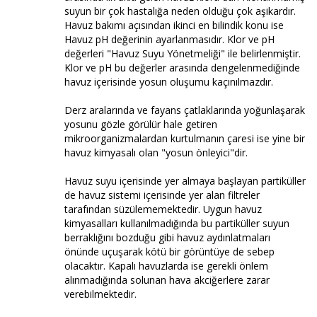
suyun bir çok hastalığa neden olduğu çok aşikardır.
Havuz bakımı açısından ikinci en bilindik konu ise
Havuz pH değerinin ayarlanmasıdır. Klor ve pH
değerleri "Havuz Suyu Yönetmeliği" ile belirlenmiştir.
Klor ve pH bu değerler arasında dengelenmediğinde
havuz içerisinde yosun oluşumu kaçınılmazdır.
Derz aralarında ve fayans çatlaklarında yoğunlaşarak
yosunu gözle görülür hale getiren
mikroorganizmalardan kurtulmanın çaresi ise yine bir
havuz kimyasalı olan "yosun önleyici"dir.
Havuz suyu içerisinde yer almaya başlayan partiküller
de havuz sistemi içerisinde yer alan filtreler
tarafından süzülememektedir. Uygun havuz
kimyasalları kullanılmadığında bu partiküller suyun
berraklığını bozduğu gibi havuz aydınlatmaları
önünde uçuşarak kötü bir görüntüye de sebep
olacaktır. Kapalı havuzlarda ise gerekli önlem
alınmadığında solunan hava akciğerlere zarar
verebilmektedir.