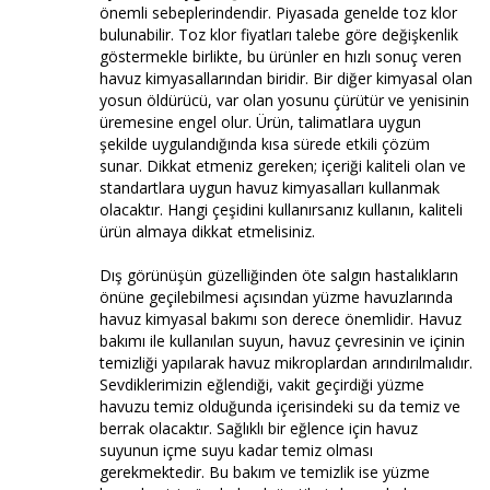
önemli sebeplerindendir. Piyasada genelde toz klor
bulunabilir. Toz klor fiyatları talebe göre değişkenlik
göstermekle birlikte, bu ürünler en hızlı sonuç veren
havuz kimyasallarından biridir. Bir diğer kimyasal olan
yosun öldürücü, var olan yosunu çürütür ve yenisinin
üremesine engel olur. Ürün, talimatlara uygun
şekilde uygulandığında kısa sürede etkili çözüm
sunar. Dikkat etmeniz gereken; içeriği kaliteli olan ve
standartlara uygun havuz kimyasalları kullanmak
olacaktır. Hangi çeşidini kullanırsanız kullanın, kaliteli
ürün almaya dikkat etmelisiniz.
Dış görünüşün güzelliğinden öte salgın hastalıkların
önüne geçilebilmesi açısından yüzme havuzlarında
havuz kimyasal bakımı son derece önemlidir. Havuz
bakımı ile kullanılan suyun, havuz çevresinin ve içinin
temizliği yapılarak havuz mikroplardan arındırılmalıdır.
Sevdiklerimizin eğlendiği, vakit geçirdiği yüzme
havuzu temiz olduğunda içerisindeki su da temiz ve
berrak olacaktır. Sağlıklı bir eğlence için havuz
suyunun içme suyu kadar temiz olması
gerekmektedir. Bu bakım ve temizlik ise yüzme