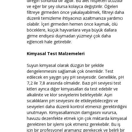
direğin sonunda bir ağdır. Bu alet nispeten ucuzdur
ve eğer bir şey olursa kolayca değiştirilir. Öğeleri
filtreye girmeden önce yakalayabilmek, filtreyi daha
düzenli temizleme ihtiyacınızı azaltmanıza yardımcı
olabilir. İçeri girmeden hemen önce kaymak, ölü
böceklere, küçük hayvanlara veya büyük dallara
girme endişesi duymadan yüzmeyi çok daha
eğlenceli hale getirebilir.
Kimyasal Test Malzemeleri
Suyun kimyasal olarak düzgün bir şekilde
dengelenmesini sağlamak çok önemlidir. Test
edilecek en yaygın şey pH seviyesidir. Genellikle, pH
7,2 ile 7,8 arasında olmalıdır. Bazı pH seviyesi test
kitleri ayrıca diğer kimyasalları da test edebilir ve
alkalinite ve klor seviyelerini belirleyebilir. Aşırı
sıcaklıkların pH seviyesini de etkileyebileceğini ve
seviyeleri daha düzenli kontrol etmenizi gerektirdiğini
unutmayın. Kimyasallarınızın damgasını vurursa,
havuzu dezenfekte etmek için çok miktarda kimyasal
gerektiren bir işlemi şok etmeniz gerekebilir. Bu iş
için bir profesyonel aramanız gerekecek ve belirli bir