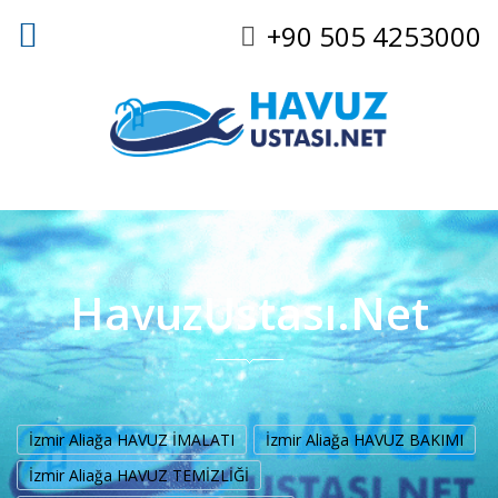
+90 505 4253000
HavuzUstası.Net
İzmir Aliağa HAVUZ İMALATI
İzmir Aliağa HAVUZ BAKIMI
İzmir Aliağa HAVUZ TEMİZLİĞİ