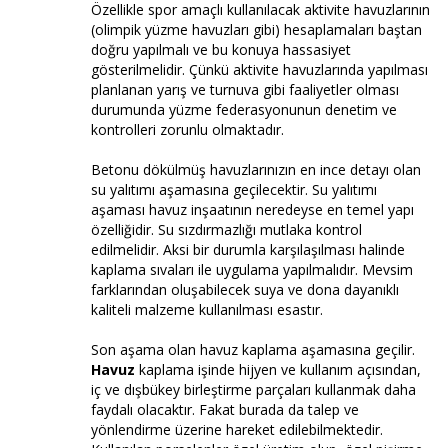
Özellikle spor amaçlı kullanılacak aktivite havuzlarının
(olimpik yüzme havuzları gibi) hesaplamaları baştan
doğru yapılmalı ve bu konuya hassasiyet
gösterilmelidir. Çünkü aktivite havuzlarında yapılması
planlanan yarış ve turnuva gibi faaliyetler olması
durumunda yüzme federasyonunun denetim ve
kontrolleri zorunlu olmaktadır.
Betonu dökülmüş havuzlarınızın en ince detayı olan
su yalıtımı aşamasına geçilecektir. Su yalıtımı
aşaması havuz inşaatının neredeyse en temel yapı
özelliğidir. Su sızdırmazlığı mutlaka kontrol
edilmelidir. Aksi bir durumla karşılaşılması halinde
kaplama sıvaları ile uygulama yapılmalıdır. Mevsim
farklarından oluşabilecek suya ve dona dayanıklı
kaliteli malzeme kullanılması esastır.
Son aşama olan havuz kaplama aşamasına geçilir.
Havuz
kaplama işinde hijyen ve kullanım açısından,
iç ve dışbükey birleştirme parçaları kullanmak daha
faydalı olacaktır. Fakat burada da talep ve
yönlendirme üzerine hareket edilebilmektedir.