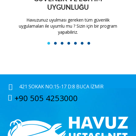
UYGUNLUĞU
tam
Havuzunuz uyulması gereken tüm güvenlik
H
uygulamaları ile uyumlu mu ? Sizin için bir program
yapabiliriz.
1
2
3
4
5
6
7
421 SOKAK NO:15-17 D:8 BUCA İZMIR
+90 505 4253000