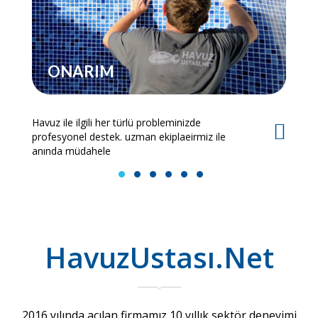
ONARIM
Havuz ile ilgili her türlü probleminizde
Es
profesyonel destek. uzman ekiplaeirmiz ile
bi
anında müdahele
1
2
3
4
5
6
HavuzUstası.Net
2016 yılında açılan firmamız 10 yıllık sektör deneyimi