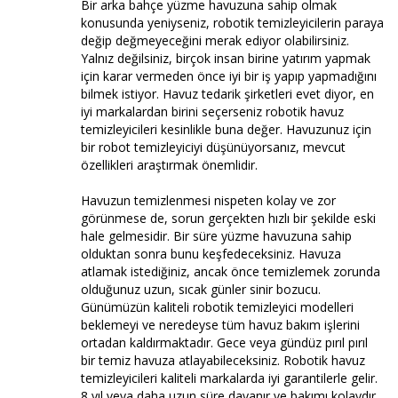
Bir arka bahçe yüzme havuzuna sahip olmak
konusunda yeniyseniz, robotik temizleyicilerin paraya
değip değmeyeceğini merak ediyor olabilirsiniz.
Yalnız değilsiniz, birçok insan birine yatırım yapmak
için karar vermeden önce iyi bir iş yapıp yapmadığını
bilmek istiyor. Havuz tedarik şirketleri evet diyor, en
iyi markalardan birini seçerseniz robotik havuz
temizleyicileri kesinlikle buna değer. Havuzunuz için
bir robot temizleyiciyi düşünüyorsanız, mevcut
özellikleri araştırmak önemlidir.
Havuzun temizlenmesi nispeten kolay ve zor
görünmese de, sorun gerçekten hızlı bir şekilde eski
hale gelmesidir. Bir süre yüzme havuzuna sahip
olduktan sonra bunu keşfedeceksiniz. Havuza
atlamak istediğiniz, ancak önce temizlemek zorunda
olduğunuz uzun, sıcak günler sinir bozucu.
Günümüzün kaliteli robotik temizleyici modelleri
beklemeyi ve neredeyse tüm havuz bakım işlerini
ortadan kaldırmaktadır. Gece veya gündüz pırıl pırıl
bir temiz havuza atlayabileceksiniz. Robotik havuz
temizleyicileri kaliteli markalarda iyi garantilerle gelir.
8 yıl veya daha uzun süre dayanır ve bakımı kolaydır.