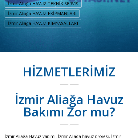
İzmir Aliağa HAVUZ TEKNİK SERVİS
İzmir Aliağa HAVUZ EKİPMANLARI
İzmir Aliağa HAVUZ KİMYASALLARI
HİZMETLERİMİZ
İzmir Aliağa Havuz
Bakımı Zor mu?
İzmir Aliağa Havuz yapımı, İzmir Aliağa havuz projesi, İzmir