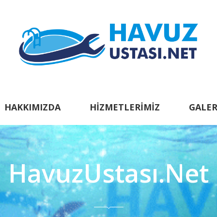
HAKKIMIZDA
HIZMETLERIMIZ
GALER
HavuzUstası.Net