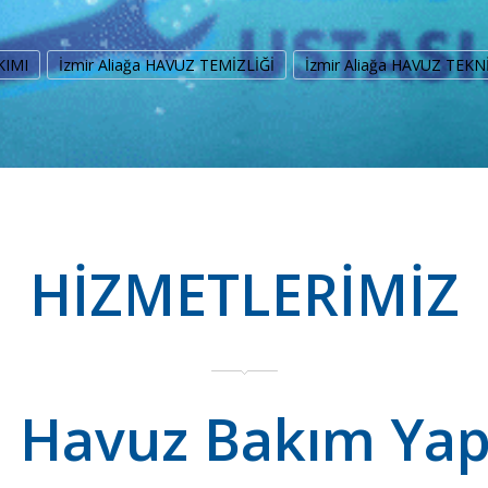
KIMI
İzmir Aliağa HAVUZ TEMİZLİĞİ
İzmir Aliağa HAVUZ TEKN
HİZMETLERİMİZ
a Havuz Bakım Ya