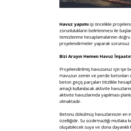
Havuz yapımı
işi öncelikle projele
zorunlulukların belirlenmesi ile baş
temizlenme hesaplamalarının doğru ya
projelendirmeler yaparak sorunsuz s
Bizi Arayın Hemen Havuz İnşaatını
Projelendirilmiş havuzunuz için işe b
Havuzun zemin ve perde betonları dök
beton geçiş parçaları titizlikle he
amaçlı kullanılacak aktivite havuzla
aktivite havuzlarında yapılması pla
olmaktadır.
Betonu dökülmüş havuzlarınızın en in
özelliğidir. Su sızdırmazlığı mutlaka 
oluşabilecek suya ve dona dayanıklı k