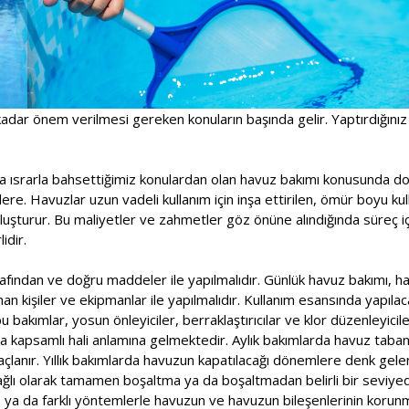
adar önem verilmesi gereken konuların başında gelir. Yaptırdığınız
a ısrarla bahsettiğimiz konulardan olan havuz bakımı konusunda doğ
ere. Havuzlar uzun vadeli kullanım için inşa ettirilen, ömür boyu kull
oluşturur. Bu maliyetler ve zahmetler göz önüne alındığında süreç 
idir.
fından ve doğru maddeler ile yapılmalıdır. Günlük havuz bakımı, haf
n kişiler ve ekipmanlar ile yapılmalıdır. Kullanım esansında yapılac
 bakımlar, yosun önleyiciler, berraklaştırıcılar ve klor düzenleyicile
a kapsamlı hali anlamına gelmektedir. Aylık bakımlarda havuz taban
çlanır. Yıllık bakımlarda havuzun kapatılacağı dönemlere denk gele
ağlı olarak tamamen boşaltma ya da boşaltmadan belirli bir seviy
e ya da farklı yöntemlerle havuzun ve havuzun bileşenlerinin korunm