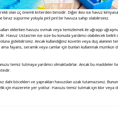
rekli olan üç önemli kriterden birisidir. Diğer ikisi ise havuz kimyas
 biraz süpürme yoluyla pırıl pırıl bir havuza sahip olabilirsiniz.
asalları eklerken havuzu ovmak veya temizlemek ile uğraşıp uğraşm
r. Havuz Ustası'nın ise size bu konuda yardımcı olabilecek belirli 
una gidebilirsiniz. Ancak kullandığınız küvetin veya duş alanının t
 ama fayans, seramik veya camlar için bunları kullanmak mümkün deği
unuzu temiz tutmaya yardımcı olmaktadırlar. Ancak bu maddeler havu
tedir.
sanız dahi böcekleri ve yaprakları havuzdan uzak tutamazsınız. Bununl
lik için mazerete yer yoktur. Havuzu temiz tutmak için klor veya di