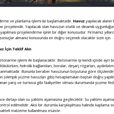
ndirme ve planlama işlemi ile başlamaktadır.
Havuz
yapılacak alanın 
lanır projelendir. Yapılacak olan havuzun statik ve dinamik uygunluğ
pılması projelendirme işinin bir diğer konusudur. Firmamız yıllard
onuçlar almanız konusunda en doğru seçenek olacaktır sizin için.
z İçin Teklif Alın
etonarme işlemi ile başlanacaktır. Betonarme işi kendi içinde ayrı bi
ülürken, hidrolik bağlantıları, borular, deşarj rögarları, aydınlatm
saplanmaktadır. Bununla beraber havuzunun boyutuna göre ölçülendir
rının (olimpik yüzme havuzları gibi) hesaplamaları baştan doğru yapı
nlanan yarış ve turnuva gibi faaliyetler olması durumunda yüzme f
ce detayı olan su yalıtımı aşamasına geçilecektir. Su yalıtımı aşa
kontrol edilmelidir. Aksi bir durumla karşılaşılması halinde kaplama s
aliteli malzeme kullanılması esastır.