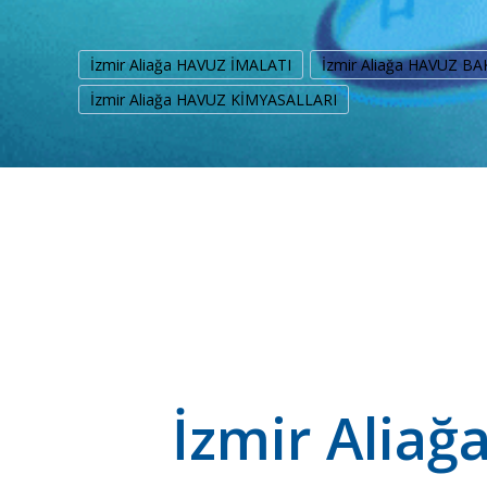
İzmir Aliağa HAVUZ İMALATI
İzmir Aliağa HAVUZ BA
İzmir Aliağa HAVUZ KİMYASALLARI
İzmir Aliağ