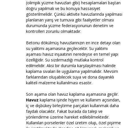
(olimpik yüzme havuzları gibi) hesaplamaları baştan
doğru yapılmalı ve bu konuya hassasiyet
gösterilmelidir. Çünkü aktivite havuzlarında yapılması
planlanan yarış ve turnuva gibi faaliyetler olması
durumunda yüzme federasyonunun denetim ve
kontrolleri zorunlu olmaktadır.
Betonu dökülmüş havuzlarınızın en ince detayı olan
su yalıtımı aşamasına geçilecektir. Su yalıtımı
aşaması havuz inşaatının neredeyse en temel yapı
özelliğidir. Su sızdırmazlığı mutlaka kontrol
edilmelidir. Aksi bir durumla karşılaşılması halinde
kaplama sıvaları ile uygulama yapılmalıdır. Mevsim
farklarından oluşabilecek suya ve dona dayanıklı
kaliteli malzeme kullanılması esastır.
Son aşama olan havuz kaplama aşamasına geçilir.
Havuz
kaplama işinde hijyen ve kullanım açısından,
iç ve dışbükey birleştirme parçaları kullanmak daha
faydalı olacaktır. Fakat burada da talep ve
yönlendirme üzerine hareket edilebilmektedir.
Kullanılan porselenler özel üretim olup, özel pişirme