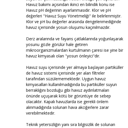
Havuz bakımı açısından ikinci en bilindik konu ise
Havuz pH değerinin ayarlanmasıdır. Klor ve pH
değerleri "Havuz Suyu Yönetmeliği" ile belirlenmiştir.
Klor ve pH bu değerler arasında dengelenmediğinde
havuz içerisinde yosun oluşumu kaçınılmazdır.
Derz aralarında ve fayans çatlaklarında yoğunlaşarak
yosunu gözle görülür hale getiren
mikroorganizmalardan kurtulmanın çaresi ise yine bir
havuz kimyasalı olan "yosun önleyici"dir.
Havuz suyu içerisinde yer almaya başlayan partiküller
de havuz sistemi içerisinde yer alan filtreler
tarafından süzülememektedir. Uygun havuz
kimyasalları kullanılmadığında bu partiküller suyun
berraklığını bozduğu gibi havuz aydınlatmaları
önünde uçuşarak kötü bir görüntüye de sebep
olacaktır. Kapalı havuzlarda ise gerekli önlem
alınmadığında solunan hava akciğerlere zarar
verebilmektedir.
Teknik yetersizliğin yanı sıra bilgisizlik de solunan