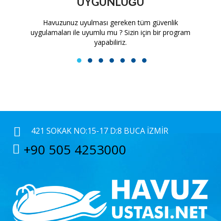
UYGUNLUĞU
tam
Havuzunuz uyulması gereken tüm güvenlik
H
uygulamaları ile uyumlu mu ? Sizin için bir program
yapabiliriz.
1
2
3
4
5
6
7
421 SOKAK NO:15-17 D:8 BUCA İZMIR
+90 505 4253000