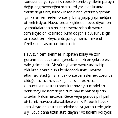
konusunda yeniyseniz, robotik temizleyicilerin paraya
değip değmeyeceğini merak ediyor olabilirsiniz.
Yalnız değilsiniz, birçok insan birine yatırım yapmak
için karar vermeden önce iyi bir iş yapıp yapmadığını
bilmek istiyor. Havuz tedarik şirketleri evet diyor, en
iyi markalardan birini seçerseniz robotik havuz
temizleyicileri kesinlikle buna değer. Havuzunuz için
bir robot temizleyiciyi düşünüyorsanız, mevcut
özellikleri araştırmak önemlidir.
Havuzun temizlenmesi nispeten kolay ve zor
görünmese de, sorun gerçekten hızlı bir şekilde eski
hale gelmesidir. Bir süre yüzme havuzuna sahip
olduktan sonra bunu keşfedeceksiniz. Havuza
atlamak istediğiniz, ancak önce temizlemek zorunda
olduğunuz uzun, sıcak günler sinir bozucu.
Günümüzün kaliteli robotik temizleyici modelleri
beklemeyi ve neredeyse tüm havuz bakım işlerini
ortadan kaldırmaktadır. Gece veya gündüz pırıl pırıl
bir temiz havuza atlayabileceksiniz. Robotik havuz
temizleyicileri kaliteli markalarda iyi garantilerle gelir.
8 yıl veya daha uzun süre dayanır ve bakımı kolaydır.