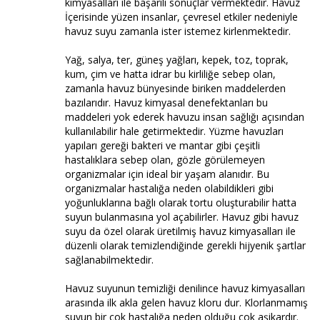
kimyasalları ile başarılı sonuçlar vermektedir. Havuz
İçerisinde yüzen insanlar, çevresel etkiler nedeniyle
havuz suyu zamanla ister istemez kirlenmektedir.
Yağ, salya, ter, güneş yağları, kepek, toz, toprak,
kum, çim ve hatta idrar bu kirliliğe sebep olan,
zamanla havuz bünyesinde biriken maddelerden
bazılarıdır. Havuz kimyasal denefektanları bu
maddeleri yok ederek havuzu insan sağlığı açısından
kullanılabilir hale getirmektedir. Yüzme havuzları
yapıları gereği bakteri ve mantar gibi çeşitli
hastalıklara sebep olan, gözle görülemeyen
organizmalar için ideal bir yaşam alanıdır. Bu
organizmalar hastalığa neden olabildikleri gibi
yoğunluklarına bağlı olarak tortu oluşturabilir hatta
suyun bulanmasına yol açabilirler. Havuz gibi havuz
suyu da özel olarak üretilmiş havuz kimyasalları ile
düzenli olarak temizlendiğinde gerekli hijyenik şartlar
sağlanabilmektedir.
Havuz suyunun temizliği denilince havuz kimyasalları
arasında ilk akla gelen havuz kloru dur. Klorlanmamış
suyun bir çok hastalığa neden olduğu çok aşikardır.