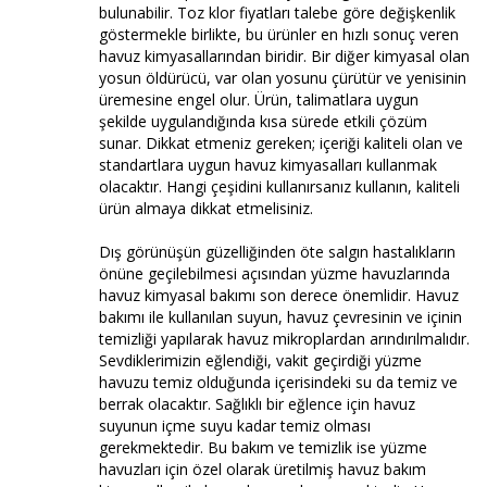
bulunabilir. Toz klor fiyatları talebe göre değişkenlik
göstermekle birlikte, bu ürünler en hızlı sonuç veren
havuz kimyasallarından biridir. Bir diğer kimyasal olan
yosun öldürücü, var olan yosunu çürütür ve yenisinin
üremesine engel olur. Ürün, talimatlara uygun
şekilde uygulandığında kısa sürede etkili çözüm
sunar. Dikkat etmeniz gereken; içeriği kaliteli olan ve
standartlara uygun havuz kimyasalları kullanmak
olacaktır. Hangi çeşidini kullanırsanız kullanın, kaliteli
ürün almaya dikkat etmelisiniz.
Dış görünüşün güzelliğinden öte salgın hastalıkların
önüne geçilebilmesi açısından yüzme havuzlarında
havuz kimyasal bakımı son derece önemlidir. Havuz
bakımı ile kullanılan suyun, havuz çevresinin ve içinin
temizliği yapılarak havuz mikroplardan arındırılmalıdır.
Sevdiklerimizin eğlendiği, vakit geçirdiği yüzme
havuzu temiz olduğunda içerisindeki su da temiz ve
berrak olacaktır. Sağlıklı bir eğlence için havuz
suyunun içme suyu kadar temiz olması
gerekmektedir. Bu bakım ve temizlik ise yüzme
havuzları için özel olarak üretilmiş havuz bakım