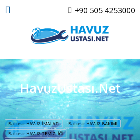
+90 505 4253000
HavuzUstası.Net
Balıkesir HAVUZ İMALATI
Balıkesir HAVUZ BAKIMI
Balıkesir HAVUZ TEMİZLİĞİ