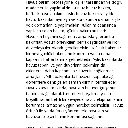
Havuz bakımı profesyonel kişiler tarafından ve doğru
maddeler ile yapılmalıdır. Günlük havuz bakımı,
haftalık havuz bakımı, aylık havuz bakım ve yıllık
havuz bakımları ayrı ayrı ve konusunda uzman kişiler
ve ekipmanlar ile yapılmalıdır. Kullanım esansında
yapılacak olan bakım, günlük bakımları içerir.
Havuzun hijyenini sağlamak amacıyla yapılan bu
bakımlar, yosun önleyiciler, berraklaştırıcılar ve klor
düzenleyiciler olarak genellenebilir. Haftalık bakımlar
bir nevi günlük bakımların kontrolü ya da daha
kapsamlı hali anlamına gelmektedir. Aylık bakımlarda
havuz tabanı ve yan duvarların bakımları da
eklenerek daha kapsamlı bir düzenin sağlanması
amaçlanır. Yıllık bakımlarda havuzun kapatılacağı
dönemlere denk gelen zaman dilimini temsil eder.
Havuz kapatılmasında, havuzun bulunduğu şehrin
iklimine bağlı olarak tamamen boşaltma ya da
boşaltmadan belirli bir seviyede havuz ekipmanlarının
korunması amacına uygun hareket edilmelidir. Havuz
örtüsü ile ya da farklı yöntemlerle havuzun ve
havuzun bileşenlerinin korunması sağlanır.
Havuz Bakımı yapan firmalar arasından seçiminiz