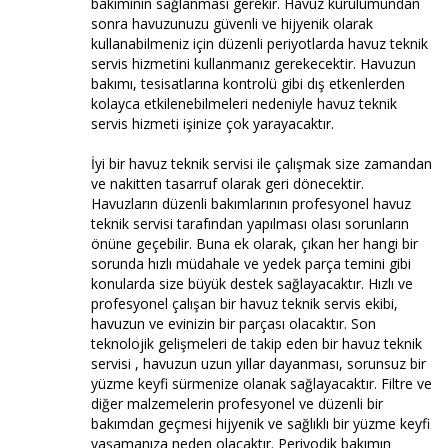
bakımının sağlanması gerekir. Havuz kurulumundan
sonra havuzunuzu güvenli ve hijyenik olarak
kullanabilmeniz için düzenli periyotlarda havuz teknik
servis hizmetini kullanmanız gerekecektir. Havuzun
bakımı, tesisatlarına kontrolü gibi dış etkenlerden
kolayca etkilenebilmeleri nedeniyle havuz teknik
servis hizmeti işinize çok yarayacaktır.
İyi bir havuz teknik servisi ile çalışmak size zamandan
ve nakitten tasarruf olarak geri dönecektir.
Havuzların düzenli bakımlarının profesyonel havuz
teknik servisi tarafından yapılması olası sorunların
önüne geçebilir. Buna ek olarak, çıkan her hangi bir
sorunda hızlı müdahale ve yedek parça temini gibi
konularda size büyük destek sağlayacaktır. Hızlı ve
profesyonel çalışan bir havuz teknik servis ekibi,
havuzun ve evinizin bir parçası olacaktır. Son
teknolojik gelişmeleri de takip eden bir havuz teknik
servisi , havuzun uzun yıllar dayanması, sorunsuz bir
yüzme keyfi sürmenize olanak sağlayacaktır. Filtre ve
diğer malzemelerin profesyonel ve düzenli bir
bakımdan geçmesi hijyenik ve sağlıklı bir yüzme keyfi
yaşamanıza neden olacaktır. Periyodik bakımın