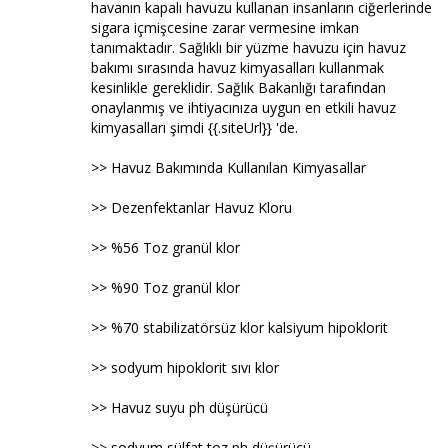
havanın kapalı havuzu kullanan insanların ciğerlerinde
sigara içmişcesine zarar vermesine imkan
tanımaktadır. Sağlıklı bir yüzme havuzu için havuz
bakımı sırasında havuz kimyasalları kullanmak
kesinlikle gereklidir. Sağlık Bakanlığı tarafından
onaylanmış ve ihtiyacınıza uygun en etkili havuz
kimyasalları şimdi {{.siteUrl}} 'de.
>> Havuz Bakımında Kullanılan Kimyasallar
>> Dezenfektanlar Havuz Kloru
>> %56 Toz granül klor
>> %90 Toz granül klor
>> %70 stabilizatörsüz klor kalsiyum hipoklorit
>> sodyum hipoklorit sıvı klor
>> Havuz suyu ph düşürücü
>> sodyum sülfat toz ph düşürücü