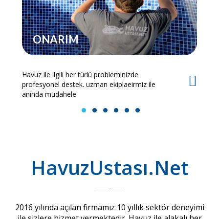
ONARIM
Havuz ile ilgili her türlü probleminizde
Es
profesyonel destek. uzman ekiplaeirmiz ile
bi
anında müdahele
1
2
3
4
5
6
HavuzUstası.Net
2016 yılında açılan firmamız 10 yıllık sektör deneyimi
ile sizlere hizmet vermektedir. Havuz ile alakalı her