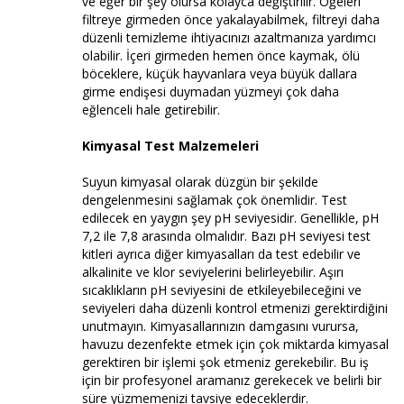
ve eğer bir şey olursa kolayca değiştirilir. Öğeleri
filtreye girmeden önce yakalayabilmek, filtreyi daha
düzenli temizleme ihtiyacınızı azaltmanıza yardımcı
olabilir. İçeri girmeden hemen önce kaymak, ölü
böceklere, küçük hayvanlara veya büyük dallara
girme endişesi duymadan yüzmeyi çok daha
eğlenceli hale getirebilir.
Kimyasal Test Malzemeleri
Suyun kimyasal olarak düzgün bir şekilde
dengelenmesini sağlamak çok önemlidir. Test
edilecek en yaygın şey pH seviyesidir. Genellikle, pH
7,2 ile 7,8 arasında olmalıdır. Bazı pH seviyesi test
kitleri ayrıca diğer kimyasalları da test edebilir ve
alkalinite ve klor seviyelerini belirleyebilir. Aşırı
sıcaklıkların pH seviyesini de etkileyebileceğini ve
seviyeleri daha düzenli kontrol etmenizi gerektirdiğini
unutmayın. Kimyasallarınızın damgasını vurursa,
havuzu dezenfekte etmek için çok miktarda kimyasal
gerektiren bir işlemi şok etmeniz gerekebilir. Bu iş
için bir profesyonel aramanız gerekecek ve belirli bir
süre yüzmemenizi tavsiye edeceklerdir.