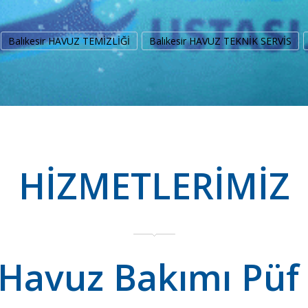
Balıkesir HAVUZ TEMİZLİĞİ
Balıkesir HAVUZ TEKNİK SERVİS
HİZMETLERİMİZ
 Havuz Bakımı Püf