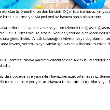
rekli olan üç önemli kriterden birisidir. Diğer ikisi ise havuz kimyas
 biraz süpürme yoluyla pırıl pırıl bir havuza sahip olabilirsiniz.
asalları eklerken havuzu ovmak veya temizlemek ile uğraşıp uğraşm
r. Havuz Ustası'nın ise size bu konuda yardımcı olabilecek belirli 
una gidebilirsiniz. Ancak kullandığınız küvetin veya duş alanının t
 ama fayans, seramik veya camlar için bunları kullanmak mümkün deği
unuzu temiz tutmaya yardımcı olmaktadırlar. Ancak bu maddeler havu
tedir.
sanız dahi böcekleri ve yaprakları havuzdan uzak tutamazsınız. Bununl
lik için mazerete yer yoktur. Havuzu temiz tutmak için klor veya di