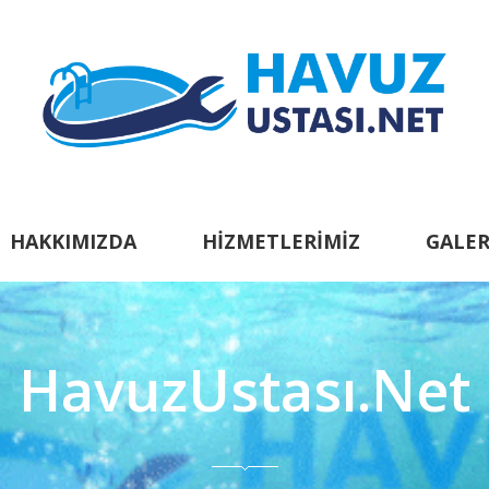
HAKKIMIZDA
HIZMETLERIMIZ
GALER
HavuzUstası.Net