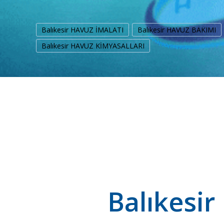
Balıkesir HAVUZ İMALATI
Balıkesir HAVUZ BAKIMI
Balıkesir HAVUZ KİMYASALLARI
Balıkesir