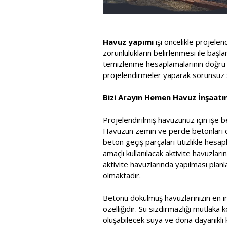
Havuz yapımı
işi öncelikle projele
zorunlulukların belirlenmesi ile baş
temizlenme hesaplamalarının doğru ya
projelendirmeler yaparak sorunsuz s
Bizi Arayın Hemen Havuz İnşaatını
Projelendirilmiş havuzunuz için işe b
Havuzun zemin ve perde betonları dök
beton geçiş parçaları titizlikle he
amaçlı kullanılacak aktivite havuzla
aktivite havuzlarında yapılması pla
olmaktadır.
Betonu dökülmüş havuzlarınızın en in
özelliğidir. Su sızdırmazlığı mutlaka 
oluşabilecek suya ve dona dayanıklı k