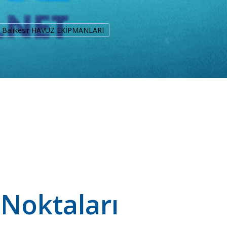
Balıkesir HAVUZ EKİPMANLARI
 Noktaları