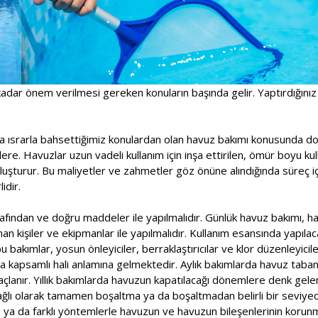
adar önem verilmesi gereken konuların başında gelir. Yaptırdığınız
a ısrarla bahsettiğimiz konulardan olan havuz bakımı konusunda doğ
ere. Havuzlar uzun vadeli kullanım için inşa ettirilen, ömür boyu kull
oluşturur. Bu maliyetler ve zahmetler göz önüne alındığında süreç 
idir.
fından ve doğru maddeler ile yapılmalıdır. Günlük havuz bakımı, haf
n kişiler ve ekipmanlar ile yapılmalıdır. Kullanım esansında yapılac
 bakımlar, yosun önleyiciler, berraklaştırıcılar ve klor düzenleyicile
a kapsamlı hali anlamına gelmektedir. Aylık bakımlarda havuz taban
çlanır. Yıllık bakımlarda havuzun kapatılacağı dönemlere denk gele
ağlı olarak tamamen boşaltma ya da boşaltmadan belirli bir seviy
e ya da farklı yöntemlerle havuzun ve havuzun bileşenlerinin korunm