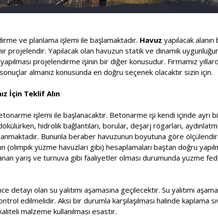
ndirme ve planlama işlemi ile başlamaktadır.
Havuz
yapılacak alanın 
lanır projelendir. Yapılacak olan havuzun statik ve dinamik uygunluğ
pılması projelendirme işinin bir diğer konusudur. Firmamız yıllard
onuçlar almanız konusunda en doğru seçenek olacaktır sizin için.
z İçin Teklif Alın
etonarme işlemi ile başlanacaktır. Betonarme işi kendi içinde ayrı bi
ülürken, hidrolik bağlantıları, borular, deşarj rögarları, aydınlatm
saplanmaktadır. Bununla beraber havuzunun boyutuna göre ölçülendir
rının (olimpik yüzme havuzları gibi) hesaplamaları baştan doğru yapı
nlanan yarış ve turnuva gibi faaliyetler olması durumunda yüzme f
ce detayı olan su yalıtımı aşamasına geçilecektir. Su yalıtımı aşa
kontrol edilmelidir. Aksi bir durumla karşılaşılması halinde kaplama s
aliteli malzeme kullanılması esastır.