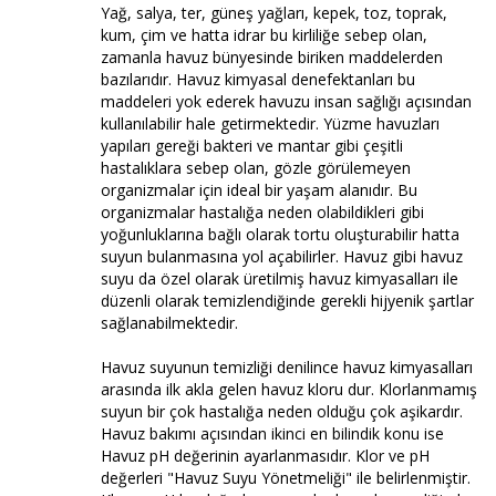
Yağ, salya, ter, güneş yağları, kepek, toz, toprak,
kum, çim ve hatta idrar bu kirliliğe sebep olan,
zamanla havuz bünyesinde biriken maddelerden
bazılarıdır. Havuz kimyasal denefektanları bu
maddeleri yok ederek havuzu insan sağlığı açısından
kullanılabilir hale getirmektedir. Yüzme havuzları
yapıları gereği bakteri ve mantar gibi çeşitli
hastalıklara sebep olan, gözle görülemeyen
organizmalar için ideal bir yaşam alanıdır. Bu
organizmalar hastalığa neden olabildikleri gibi
yoğunluklarına bağlı olarak tortu oluşturabilir hatta
suyun bulanmasına yol açabilirler. Havuz gibi havuz
suyu da özel olarak üretilmiş havuz kimyasalları ile
düzenli olarak temizlendiğinde gerekli hijyenik şartlar
sağlanabilmektedir.
Havuz suyunun temizliği denilince havuz kimyasalları
arasında ilk akla gelen havuz kloru dur. Klorlanmamış
suyun bir çok hastalığa neden olduğu çok aşikardır.
Havuz bakımı açısından ikinci en bilindik konu ise
Havuz pH değerinin ayarlanmasıdır. Klor ve pH
değerleri "Havuz Suyu Yönetmeliği" ile belirlenmiştir.