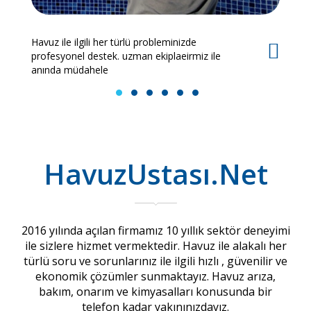
Havuz ile ilgili her türlü probleminizde
Es
profesyonel destek. uzman ekiplaeirmiz ile
bi
anında müdahele
1
2
3
4
5
6
HavuzUstası.Net
2016 yılında açılan firmamız 10 yıllık sektör deneyimi
ile sizlere hizmet vermektedir. Havuz ile alakalı her
türlü soru ve sorunlarınız ile ilgili hızlı , güvenilir ve
ekonomik çözümler sunmaktayız. Havuz arıza,
bakım, onarım ve kimyasalları konusunda bir
telefon kadar yakınınızdayız.