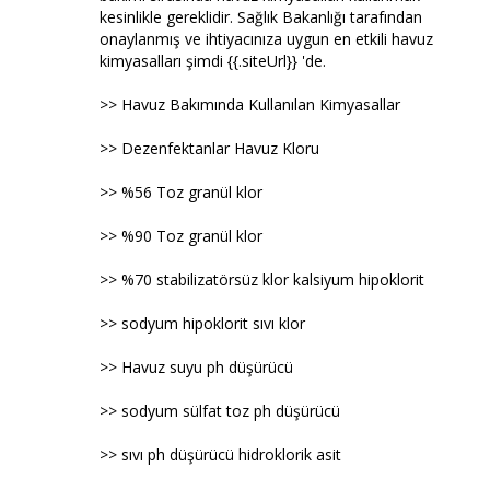
kesinlikle gereklidir. Sağlık Bakanlığı tarafından
onaylanmış ve ihtiyacınıza uygun en etkili havuz
kimyasalları şimdi {{.siteUrl}} 'de.
>> Havuz Bakımında Kullanılan Kimyasallar
>> Dezenfektanlar Havuz Kloru
>> %56 Toz granül klor
>> %90 Toz granül klor
>> %70 stabilizatörsüz klor kalsiyum hipoklorit
>> sodyum hipoklorit sıvı klor
>> Havuz suyu ph düşürücü
>> sodyum sülfat toz ph düşürücü
>> sıvı ph düşürücü hidroklorik asit