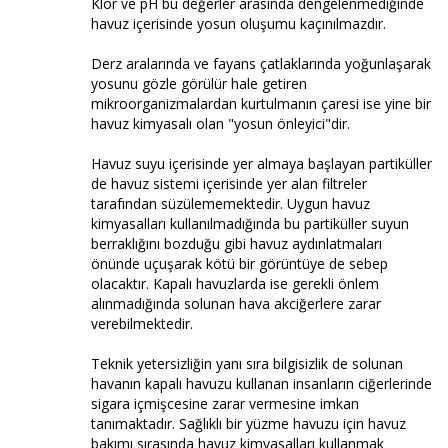
Klor ve pH bu değerler arasında dengelenmediğinde
havuz içerisinde yosun oluşumu kaçınılmazdır.
Derz aralarında ve fayans çatlaklarında yoğunlaşarak
yosunu gözle görülür hale getiren
mikroorganizmalardan kurtulmanın çaresi ise yine bir
havuz kimyasalı olan "yosun önleyici"dir.
Havuz suyu içerisinde yer almaya başlayan partiküller
de havuz sistemi içerisinde yer alan filtreler
tarafından süzülememektedir. Uygun havuz
kimyasalları kullanılmadığında bu partiküller suyun
berraklığını bozduğu gibi havuz aydınlatmaları
önünde uçuşarak kötü bir görüntüye de sebep
olacaktır. Kapalı havuzlarda ise gerekli önlem
alınmadığında solunan hava akciğerlere zarar
verebilmektedir.
Teknik yetersizliğin yanı sıra bilgisizlik de solunan
havanın kapalı havuzu kullanan insanların ciğerlerinde
sigara içmişcesine zarar vermesine imkan
tanımaktadır. Sağlıklı bir yüzme havuzu için havuz
bakımı sırasında havuz kimyasalları kullanmak