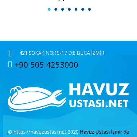
1
2
3
4
5
6
7
421 SOKAK NO:15-17 D:8 BUCA İZMIR
+90 505 4253000
© https://havuzustasi.net 2020
Havuz Ustası İzmir'de