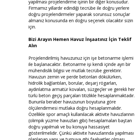
yapılması projelendirme işinin bir diğer konusudur.
Firmamız yıllardır edindiği tecrübe ile doğru yerlere
doğru projelendirmeler yaparak sorunsuz sonuçlar
almanız konusunda en doğru seçenek olacaktır sizin
için.
Bizi Arayın Hemen Havuz İnşaatınız İçin Teklif
Alın
Projelendirilmiş havuzunuz için işe betonarme işlemi
ile başlanacaktır. Betonarme işi kendi içinde ayrı bir
mühendislik bilgisi ve mutlak tecrübe gerektirir.
Havuzun zemin ve perde betonları dökülürken,
hidrolik bağlantıları, borular, deşarj rögarları,
aydınlatma armatür kovaları, süzgeçler ve gerekli her
türlü beton geçiş parçaları titizlikle hesaplanmaktadır.
Bununla beraber havuzunun boyutuna göre
ölçülendirmesi mutlaka doğru hesaplanmalıdır.
Özellikle spor amaçlı kullanılacak aktivite havuzlarının
(olimpik yüzme havuzları gibi) hesaplamaları baştan
doğru yapılmalı ve bu konuya hassasiyet
gösterilmelidir. Çünkü aktivite havuzlarında yapılması
planlanan yarış ve turnuva gibi faaliyetler olması