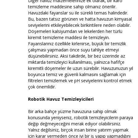
Diğer havuz malzemelerinize ek olarak, bir karo
temizleme maddesine sahip olmanız önerilir.
Havuzdaki fayanslar su ile sürekli temas halindedir.
Bu, bazen tatsız görünen ve hatta havuzun kimyasal
seviyelerini etkileyebilecek birikintilere neden olabilir.
Döşemeleri kalsiyumdan ve lekelerden her türlü
kiremit temizleme maddesi ile temizleyin.
Fayanslarınız özellikle kirlenirse, büyük bir temizlik
çalışması yapmadan önce suyu tahliye etmeyi
düşünebilirsiniz. Aksi takdirde, bir bez üzerinde az
miktarda temizleyici kullanılması, yalnızca hafifçe
kiremitli döşemeler ile uzun sürebilir. Havuzunuzun yıl
boyunca temiz ve güvenli kalmasını sağlamak için
filtreleri temizlemek ve pH seviyelerini kontrol etmek
çok önemlidir.
Robotik Havuz Temizleyicileri
Bir arka bahçe yüzme havuzuna sahip olmak
konusunda yeniyseniz, robotik temizleyicilerin paraya
değip değmeyeceğini merak ediyor olabilirsiniz.
Yalnız değilsiniz, birçok insan birine yatırım yapmak
için karar vermeden önce iyi bir iş yapıp yapmadığını