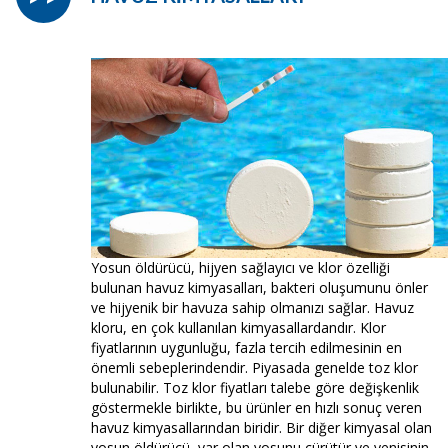
Yosun öldürücü, hijyen sağlayıcı ve klor özelliği
bulunan havuz kimyasalları, bakteri oluşumunu önler
ve hijyenik bir havuza sahip olmanızı sağlar. Havuz
kloru, en çok kullanılan kimyasallardandır. Klor
fiyatlarının uygunluğu, fazla tercih edilmesinin en
önemli sebeplerindendir. Piyasada genelde toz klor
bulunabilir. Toz klor fiyatları talebe göre değişkenlik
göstermekle birlikte, bu ürünler en hızlı sonuç veren
havuz kimyasallarından biridir. Bir diğer kimyasal olan
yosun öldürücü, var olan yosunu çürütür ve yenisinin