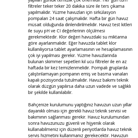
filtreler teker teker 20 dakika süre ile ters çıkama
yapılmalıdır. Yüzme havuzları için sirkülasyon
pompaları 24 saat çalışmalıdır. Hafta bir gün havuz
müsait olduğunda dinlendirilmelidir. Havuz test kitleri
ile suyu pH ve CI değerlerinin ölçülmesi
gerekmektedir. Klor değeri havuzdaki su miktarına
göre ayarlanmalıdır. Eğer havuzda tablet klor
kullanılıyorsa tablet ayarlamasının ve hesaplamasının
çok iyi yapılması gerekir. Yüzme havuzlarında
bulunan skimmer sepetleri kıl ucu filtreler ile en az
haftada bir kez temizlenmelidir. Pompalı gruplarda
çalıştırılamayan pompanın emiş ve basma vanaları
kapalı pozisyonda tutulmalıdır. Havuz bakımı teknik
olarak düzgün yapılırsa daha uzun vadede ve sağlıklı
bir şekilde kullanılabilir.
Bahçenize kurulumunu yaptığınız havuzun uzun yıllar
dayanıklı olması için gerekli havuz teknik servisi ve
bakımının sağlanması gerekir. Havuz kurulumundan
sonra havuzunuzu güvenli ve hijyenik olarak
kullanabilmeniz için düzenli periyotlarda havuz teknik
servis hizmetini kullanmanız gerekecektir. Havuzun