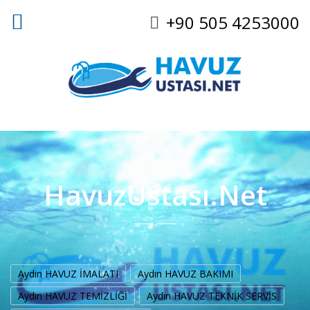
+90 505 4253000
HavuzUstası.Net
Aydın HAVUZ İMALATI
Aydın HAVUZ BAKIMI
Aydın HAVUZ TEMİZLİĞİ
Aydın HAVUZ TEKNİK SERVİS