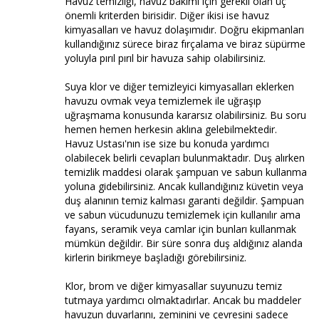
Havuz temizliği, havuz bakımı için gerekli olan üç
önemli kriterden birisidir. Diğer ikisi ise havuz
kimyasalları ve havuz dolaşımıdır. Doğru ekipmanları
kullandığınız sürece biraz fırçalama ve biraz süpürme
yoluyla pırıl pırıl bir havuza sahip olabilirsiniz.
Suya klor ve diğer temizleyici kimyasalları eklerken
havuzu ovmak veya temizlemek ile uğraşıp
uğraşmama konusunda kararsız olabilirsiniz. Bu soru
hemen hemen herkesin aklına gelebilmektedir.
Havuz Ustası'nın ise size bu konuda yardımcı
olabilecek belirli cevapları bulunmaktadır. Duş alırken
temizlik maddesi olarak şampuan ve sabun kullanma
yoluna gidebilirsiniz. Ancak kullandığınız küvetin veya
duş alanının temiz kalması garanti değildir. Şampuan
ve sabun vücudunuzu temizlemek için kullanılır ama
fayans, seramik veya camlar için bunları kullanmak
mümkün değildir. Bir süre sonra duş aldığınız alanda
kirlerin birikmeye başladığı görebilirsiniz.
Klor, brom ve diğer kimyasallar suyunuzu temiz
tutmaya yardımcı olmaktadırlar. Ancak bu maddeler
havuzun duvarlarını, zeminini ve çevresini sadece