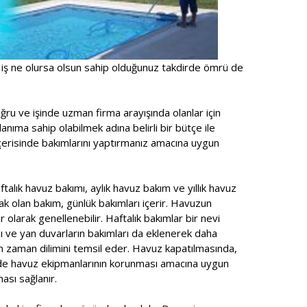
 iş ne olursa olsun sahip olduğunuz takdirde ömrü de
ru ve işinde uzman firma arayışında olanlar için
anıma sahip olabilmek adına belirli bir bütçe ile
içerisinde bakımlarını yaptırmanız amacına uygun
talık havuz bakımı, aylık havuz bakım ve yıllık havuz
ak olan bakım, günlük bakımları içerir. Havuzun
r olarak genellenebilir. Haftalık bakımlar bir nevi
ı ve yan duvarların bakımları da eklenerek daha
n zaman dilimini temsil eder. Havuz kapatılmasında,
ede havuz ekipmanlarının korunması amacına uygun
ası sağlanır.