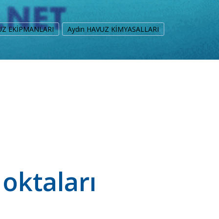
UZ EKİPMANLARI
Aydın HAVUZ KİMYASALLARI
oktaları