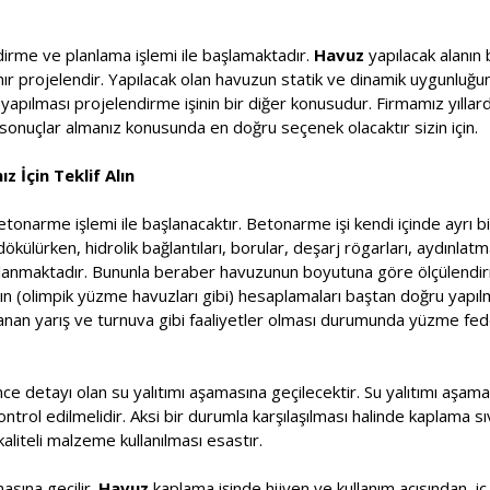
ndirme ve planlama işlemi ile başlamaktadır.
Havuz
yapılacak alanın 
lanır projelendir. Yapılacak olan havuzun statik ve dinamik uygunluğ
pılması projelendirme işinin bir diğer konusudur. Firmamız yıllard
onuçlar almanız konusunda en doğru seçenek olacaktır sizin için.
z İçin Teklif Alın
etonarme işlemi ile başlanacaktır. Betonarme işi kendi içinde ayrı bi
ülürken, hidrolik bağlantıları, borular, deşarj rögarları, aydınlatm
saplanmaktadır. Bununla beraber havuzunun boyutuna göre ölçülendir
rının (olimpik yüzme havuzları gibi) hesaplamaları baştan doğru yapı
nlanan yarış ve turnuva gibi faaliyetler olması durumunda yüzme f
ce detayı olan su yalıtımı aşamasına geçilecektir. Su yalıtımı aşa
kontrol edilmelidir. Aksi bir durumla karşılaşılması halinde kaplama s
aliteli malzeme kullanılması esastır.
sına geçilir.
Havuz
kaplama işinde hijyen ve kullanım açısından, i