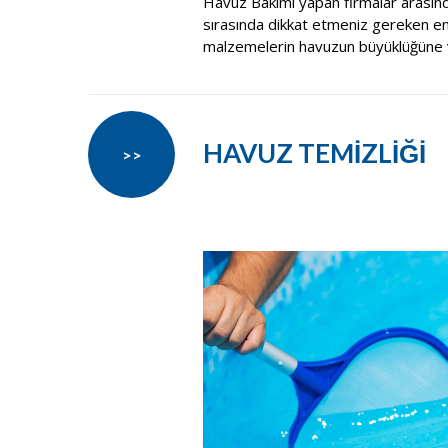
Havuz Bakımı yapan firmalar arasın
sırasında dikkat etmeniz gereken en ö
malzemelerin havuzun büyüklüğüne v
HAVUZ TEMİZLİĞİ
>>