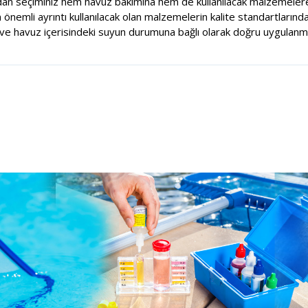
dan seçiminiz hem havuz bakımına hem de kullanılacak malzemelere
nemli ayrıntı kullanılacak olan malzemelerin kalite standartlarında
e havuz içerisindeki suyun durumuna bağlı olarak doğru uygulanma