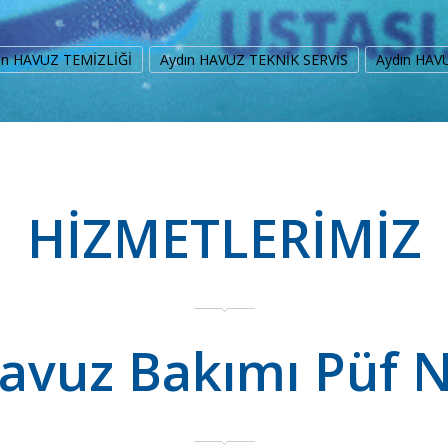
ın HAVUZ TEMİZLİĞİ
Aydın HAVUZ TEKNİK SERVİS
Aydın HAV
HİZMETLERİMİZ
avuz Bakımı Püf N