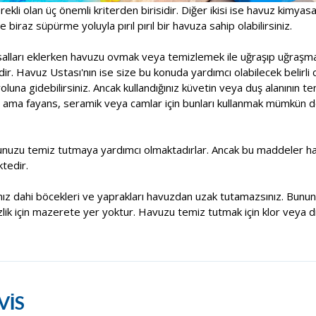
rekli olan üç önemli kriterden birisidir. Diğer ikisi ise havuz kimyas
 biraz süpürme yoluyla pırıl pırıl bir havuza sahip olabilirsiniz.
asalları eklerken havuzu ovmak veya temizlemek ile uğraşıp uğraşm
r. Havuz Ustası'nın ise size bu konuda yardımcı olabilecek belirli 
una gidebilirsiniz. Ancak kullandığınız küvetin veya duş alanının t
 ama fayans, seramik veya camlar için bunları kullanmak mümkün deği
unuzu temiz tutmaya yardımcı olmaktadırlar. Ancak bu maddeler havu
tedir.
sanız dahi böcekleri ve yaprakları havuzdan uzak tutamazsınız. Bununl
lik için mazerete yer yoktur. Havuzu temiz tutmak için klor veya di
VİS