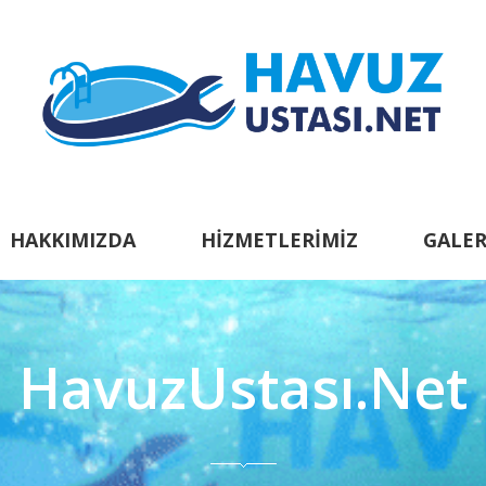
HAKKIMIZDA
HIZMETLERIMIZ
GALER
HavuzUstası.Net