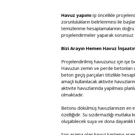
Havuz yapımı
işi öncelikle projele
zorunlulukların belirlenmesi ile baş
temizlenme hesaplamalarının doğru ya
projelendirmeler yaparak sorunsuz s
Bizi Arayın Hemen Havuz İnşaatını
Projelendirilmiş havuzunuz için işe b
Havuzun zemin ve perde betonları dök
beton geçiş parçaları titizlikle he
amaçlı kullanılacak aktivite havuzla
aktivite havuzlarında yapılması pla
olmaktadır.
Betonu dökülmüş havuzlarınızın en in
özelliğidir. Su sızdırmazlığı mutlaka 
oluşabilecek suya ve dona dayanıklı k
Son aşama olan havuz kaplama aşama