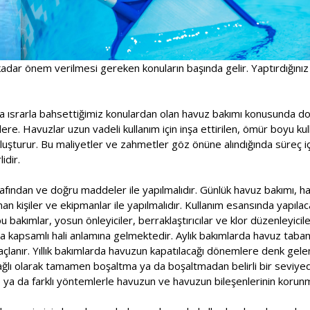
adar önem verilmesi gereken konuların başında gelir. Yaptırdığınız
a ısrarla bahsettiğimiz konulardan olan havuz bakımı konusunda doğ
ere. Havuzlar uzun vadeli kullanım için inşa ettirilen, ömür boyu kull
oluşturur. Bu maliyetler ve zahmetler göz önüne alındığında süreç 
idir.
fından ve doğru maddeler ile yapılmalıdır. Günlük havuz bakımı, haf
n kişiler ve ekipmanlar ile yapılmalıdır. Kullanım esansında yapılac
 bakımlar, yosun önleyiciler, berraklaştırıcılar ve klor düzenleyicile
a kapsamlı hali anlamına gelmektedir. Aylık bakımlarda havuz taban
çlanır. Yıllık bakımlarda havuzun kapatılacağı dönemlere denk gele
ağlı olarak tamamen boşaltma ya da boşaltmadan belirli bir seviy
e ya da farklı yöntemlerle havuzun ve havuzun bileşenlerinin korunm