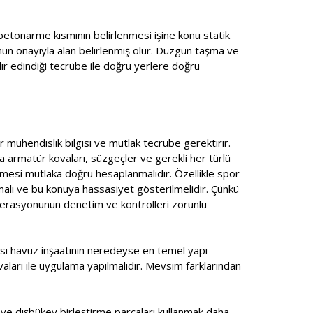
betonarme kısmının belirlenmesi işine konu statik
unun onayıyla alan belirlenmiş olur. Düzgün taşma ve
ır edindiği tecrübe ile doğru yerlere doğru
r mühendislik bilgisi ve mutlak tecrübe gerektirir.
a armatür kovaları, süzgeçler ve gerekli her türlü
mesi mutlaka doğru hesaplanmalıdır. Özellikle spor
lmalı ve bu konuya hassasiyet gösterilmelidir. Çünkü
ederasyonunun denetim ve kontrolleri zorunlu
ması havuz inşaatının neredeyse en temel yapı
ıvaları ile uygulama yapılmalıdır. Mevsim farklarından
ç ve dışbükey birleştirme parçaları kullanmak daha