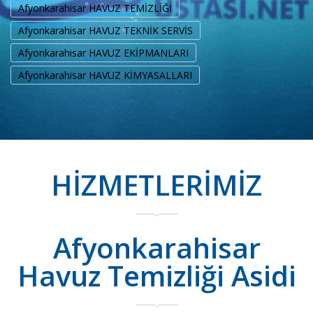
Afyonkarahisar HAVUZ TEMİZLİĞİ
Afyonkarahisar HAVUZ TEKNİK SERVİS
Afyonkarahisar HAVUZ EKİPMANLARI
Afyonkarahisar HAVUZ KİMYASALLARI
HİZMETLERİMİZ
Afyonkarahisar
Havuz Temizliği Asidi