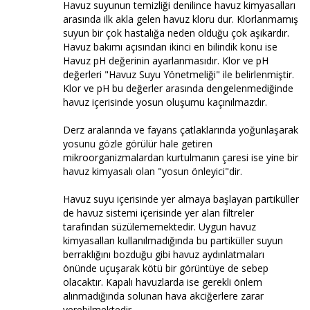
Havuz suyunun temizliği denilince havuz kimyasalları
arasında ilk akla gelen havuz kloru dur. Klorlanmamış
suyun bir çok hastalığa neden olduğu çok aşikardır.
Havuz bakımı açısından ikinci en bilindik konu ise
Havuz pH değerinin ayarlanmasıdır. Klor ve pH
değerleri "Havuz Suyu Yönetmeliği" ile belirlenmiştir.
Klor ve pH bu değerler arasında dengelenmediğinde
havuz içerisinde yosun oluşumu kaçınılmazdır.
Derz aralarında ve fayans çatlaklarında yoğunlaşarak
yosunu gözle görülür hale getiren
mikroorganizmalardan kurtulmanın çaresi ise yine bir
havuz kimyasalı olan "yosun önleyici"dir.
Havuz suyu içerisinde yer almaya başlayan partiküller
de havuz sistemi içerisinde yer alan filtreler
tarafından süzülememektedir. Uygun havuz
kimyasalları kullanılmadığında bu partiküller suyun
berraklığını bozduğu gibi havuz aydınlatmaları
önünde uçuşarak kötü bir görüntüye de sebep
olacaktır. Kapalı havuzlarda ise gerekli önlem
alınmadığında solunan hava akciğerlere zarar
verebilmektedir.