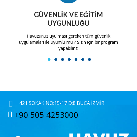
GÜVENLIK VE EĞITIM
UYGUNLUĞU
tam
Havuzunuz uyulması gereken tüm güvenlik
H
uygulamaları ile uyumlu mu ? Sizin için bir program
yapabiliriz.
1
2
3
4
5
6
7
421 SOKAK NO:15-17 D:8 BUCA İZMIR
+90 505 4253000