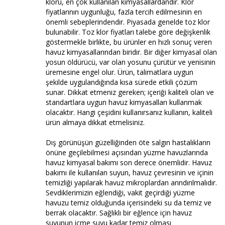
kloru, en çok kullanılan kimyasallardandır. Klor
fiyatlarının uygunluğu, fazla tercih edilmesinin en
önemli sebeplerindendir. Piyasada genelde toz klor
bulunabilir. Toz klor fiyatları talebe göre değişkenlik
göstermekle birlikte, bu ürünler en hızlı sonuç veren
havuz kimyasallarından biridir. Bir diğer kimyasal olan
yosun öldürücü, var olan yosunu çürütür ve yenisinin
üremesine engel olur. Ürün, talimatlara uygun
şekilde uygulandığında kısa sürede etkili çözüm
sunar. Dikkat etmeniz gereken; içeriği kaliteli olan ve
standartlara uygun havuz kimyasalları kullanmak
olacaktır. Hangi çeşidini kullanırsanız kullanın, kaliteli
ürün almaya dikkat etmelisiniz.
Dış görünüşün güzelliğinden öte salgın hastalıkların
önüne geçilebilmesi açısından yüzme havuzlarında
havuz kimyasal bakımı son derece önemlidir. Havuz
bakımı ile kullanılan suyun, havuz çevresinin ve içinin
temizliği yapılarak havuz mikroplardan arındırılmalıdır.
Sevdiklerimizin eğlendiği, vakit geçirdiği yüzme
havuzu temiz olduğunda içerisindeki su da temiz ve
berrak olacaktır. Sağlıklı bir eğlence için havuz
suyunun içme suyu kadar temiz olması