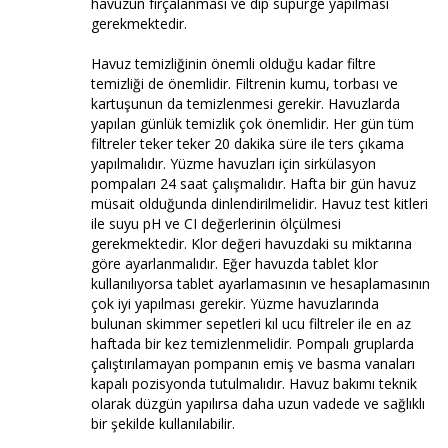
havuzun fırçalanması ve dip süpürge yapılması
gerekmektedir.
Havuz temizliğinin önemli olduğu kadar filtre
temizliği de önemlidir. Filtrenin kumu, torbası ve
kartuşunun da temizlenmesi gerekir. Havuzlarda
yapılan günlük temizlik çok önemlidir. Her gün tüm
filtreler teker teker 20 dakika süre ile ters çıkama
yapılmalıdır. Yüzme havuzları için sirkülasyon
pompaları 24 saat çalışmalıdır. Hafta bir gün havuz
müsait olduğunda dinlendirilmelidir. Havuz test kitleri
ile suyu pH ve CI değerlerinin ölçülmesi
gerekmektedir. Klor değeri havuzdaki su miktarına
göre ayarlanmalıdır. Eğer havuzda tablet klor
kullanılıyorsa tablet ayarlamasının ve hesaplamasının
çok iyi yapılması gerekir. Yüzme havuzlarında
bulunan skimmer sepetleri kıl ucu filtreler ile en az
haftada bir kez temizlenmelidir. Pompalı gruplarda
çalıştırılamayan pompanın emiş ve basma vanaları
kapalı pozisyonda tutulmalıdır. Havuz bakımı teknik
olarak düzgün yapılırsa daha uzun vadede ve sağlıklı
bir şekilde kullanılabilir.