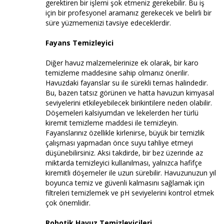
gerektiren bir işlemi şok etmeniz gerekebilir. Bu iş
için bir profesyonel aramanız gerekecek ve belirli bir
süre yüzmemenizi tavsiye edeceklerdir.
Fayans Temizleyici
Diğer havuz malzemelerinize ek olarak, bir karo
temizleme maddesine sahip olmanız önerilir.
Havuzdaki fayanslar su ile sürekli temas halindedir.
Bu, bazen tatsız görünen ve hatta havuzun kimyasal
seviyelerini etkileyebilecek birikintilere neden olabilir.
Döşemeleri kalsiyumdan ve lekelerden her türlü
kiremit temizleme maddesi ile temizleyin.
Fayanslarınız özellikle kirlenirse, büyük bir temizlik
çalışması yapmadan önce suyu tahliye etmeyi
düşünebilirsiniz. Aksi takdirde, bir bez üzerinde az
miktarda temizleyici kullanılması, yalnızca hafifçe
kiremitli döşemeler ile uzun sürebilir. Havuzunuzun yıl
boyunca temiz ve güvenli kalmasını sağlamak için
filtreleri temizlemek ve pH seviyelerini kontrol etmek
çok önemlidir.
Robotik Havuz Temizleyicileri