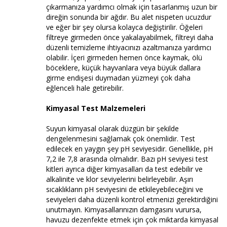
çıkarmanıza yardımcı olmak için tasarlanmış uzun bir
direğin sonunda bir ağdır. Bu alet nispeten ucuzdur
ve eğer bir şey olursa kolayca değiştirilir. Öğeleri
filtreye girmeden önce yakalayabilmek, filtreyi daha
düzenli temizleme ihtiyacınızı azaltmanıza yardımcı
olabilir. İçeri girmeden hemen önce kaymak, ölü
böceklere, küçük hayvanlara veya büyük dallara
girme endişesi duymadan yüzmeyi çok daha
eğlenceli hale getirebilir.
Kimyasal Test Malzemeleri
Suyun kimyasal olarak düzgün bir şekilde
dengelenmesini sağlamak çok önemlidir. Test
edilecek en yaygın şey pH seviyesidir. Genellikle, pH
7,2 ile 7,8 arasında olmalıdır. Bazı pH seviyesi test
kitleri ayrıca diğer kimyasalları da test edebilir ve
alkalinite ve klor seviyelerini belirleyebilir. Aşırı
sıcaklıkların pH seviyesini de etkileyebileceğini ve
seviyeleri daha düzenli kontrol etmenizi gerektirdiğini
unutmayın. Kimyasallarınızın damgasını vurursa,
havuzu dezenfekte etmek için çok miktarda kimyasal