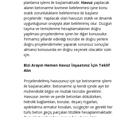
planlama işlemi ile başlamaktadır.
Havuz
yapılacak
alanın betonarme kısmının belirlenmesi işine konu
statik zorunlulukların belirlenmesi ile başlanır
projelendir. Yapılacak olan havuzun statik ve dinamik
uygunluğunun onayıyla alan belirlenmiş olur. Düzgün
taşma ve temizlenme hesaplamalarının doğru
yapılması projelendirme işinin bir diğer konusudur.
Firmamız yıllardır edindiği tecrübe ile doğru yerlere
doğru projelendirmeler yaparak sorunsuz sonuçlar
almanız konusunda en doğru seçenek olacaktır sizin
için.
Bizi Arayın Hemen Havuz İnşaatınız İçin Teklif
Alın
Projelendirilmiş havuzunuz için işe betonarme işlemi
ile başlanacaktır. Betonarme işi kendi içinde ayrı bir
mühendislik bilgisi ve mutlak tecrübe gerektirir.
Havuzun zemin ve perde betonları dökülürken,
hidrolik bağlantıları, borular, deşarj rögarları,
aydınlatma armatür kovaları, süzgeçler ve gerekli her
türlü beton geçiş parçaları titizlikle hesaplanmaktadır.