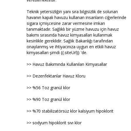
Teknik yetersizliğin yanı sıra bilgisizlik de solunan
havanın kapalı havuzu kullanan insanların ciğerlerinde
sigara içmişcesine zarar vermesine imkan
tanımaktadır. Sağlıklı bir yüzme havuzu için havuz
bakımı sırasında havuz kimyasalları kullanmak
kesinlikle gereklidir. Sağlık Bakanlığı tarafından
onaylanmış ve ihtiyacınıza uygun en etkili havuz
kimyasalları şimdi {{.siteUrl}} 'de.
>> Havuz Bakımında Kullanılan Kimyasallar
>> Dezenfektanlar Havuz Kloru
>> %56 Toz granül klor
>> %90 Toz granül klor
>> %70 stabilizatörsüz klor kalsiyum hipoklorit
>> sodyum hipoklorit sıvı klor