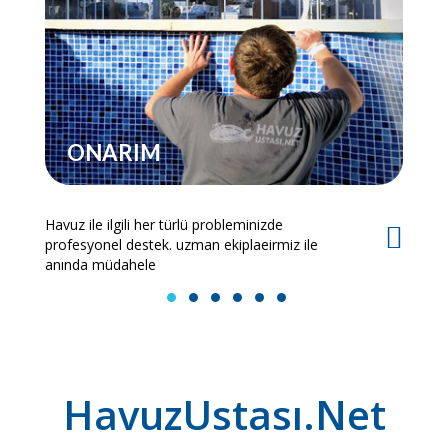
ONARIM
Havuz ile ilgili her türlü probleminizde
Es
profesyonel destek. uzman ekiplaeirmiz ile
bi
anında müdahele
1
2
3
4
5
6
HavuzUstası.Net