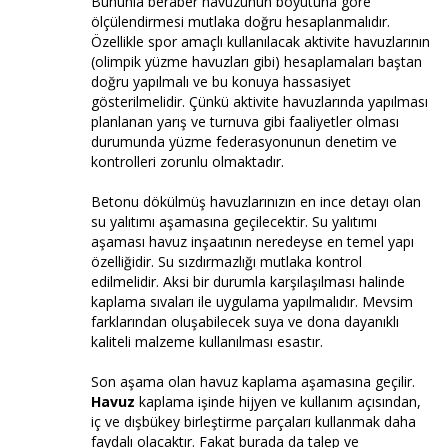
Bununla beraber havuzunun boyutuna göre
ölçülendirmesi mutlaka doğru hesaplanmalıdır.
Özellikle spor amaçlı kullanılacak aktivite havuzlarının
(olimpik yüzme havuzları gibi) hesaplamaları baştan
doğru yapılmalı ve bu konuya hassasiyet
gösterilmelidir. Çünkü aktivite havuzlarında yapılması
planlanan yarış ve turnuva gibi faaliyetler olması
durumunda yüzme federasyonunun denetim ve
kontrolleri zorunlu olmaktadır.
Betonu dökülmüş havuzlarınızın en ince detayı olan
su yalıtımı aşamasına geçilecektir. Su yalıtımı
aşaması havuz inşaatının neredeyse en temel yapı
özelliğidir. Su sızdırmazlığı mutlaka kontrol
edilmelidir. Aksi bir durumla karşılaşılması halinde
kaplama sıvaları ile uygulama yapılmalıdır. Mevsim
farklarından oluşabilecek suya ve dona dayanıklı
kaliteli malzeme kullanılması esastır.
Son aşama olan havuz kaplama aşamasına geçilir.
Havuz
kaplama işinde hijyen ve kullanım açısından,
iç ve dışbükey birleştirme parçaları kullanmak daha
faydalı olacaktır. Fakat burada da talep ve