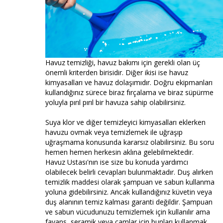
Havuz temizliği, havuz bakımı için gerekli olan üç
önemli kriterden birisidir. Diğer ikisi ise havuz
kimyasalları ve havuz dolaşımıdır. Doğru ekipmanları
kullandığınız sürece biraz fırçalama ve biraz süpürme
yoluyla pırıl pırıl bir havuza sahip olabilirsiniz.
Suya klor ve diğer temizleyici kimyasalları eklerken
havuzu ovmak veya temizlemek ile uğraşıp
uğraşmama konusunda kararsız olabilirsiniz. Bu soru
hemen hemen herkesin aklına gelebilmektedir.
Havuz Ustası'nın ise size bu konuda yardımcı
olabilecek belirli cevapları bulunmaktadır. Duş alırken
temizlik maddesi olarak şampuan ve sabun kullanma
yoluna gidebilirsiniz. Ancak kullandığınız küvetin veya
duş alanının temiz kalması garanti değildir. Şampuan
ve sabun vücudunuzu temizlemek için kullanılır ama
fayans, seramik veya camlar için bunları kullanmak