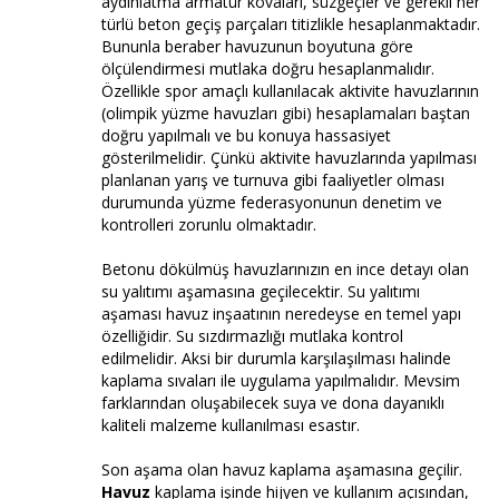
aydınlatma armatür kovaları, süzgeçler ve gerekli her
türlü beton geçiş parçaları titizlikle hesaplanmaktadır.
Bununla beraber havuzunun boyutuna göre
ölçülendirmesi mutlaka doğru hesaplanmalıdır.
Özellikle spor amaçlı kullanılacak aktivite havuzlarının
(olimpik yüzme havuzları gibi) hesaplamaları baştan
doğru yapılmalı ve bu konuya hassasiyet
gösterilmelidir. Çünkü aktivite havuzlarında yapılması
planlanan yarış ve turnuva gibi faaliyetler olması
durumunda yüzme federasyonunun denetim ve
kontrolleri zorunlu olmaktadır.
Betonu dökülmüş havuzlarınızın en ince detayı olan
su yalıtımı aşamasına geçilecektir. Su yalıtımı
aşaması havuz inşaatının neredeyse en temel yapı
özelliğidir. Su sızdırmazlığı mutlaka kontrol
edilmelidir. Aksi bir durumla karşılaşılması halinde
kaplama sıvaları ile uygulama yapılmalıdır. Mevsim
farklarından oluşabilecek suya ve dona dayanıklı
kaliteli malzeme kullanılması esastır.
Son aşama olan havuz kaplama aşamasına geçilir.
Havuz
kaplama işinde hijyen ve kullanım açısından,