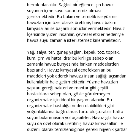
berrak olacaktır. Sağlıklı bir eğlence için havuz
suyunun içme suyu kadar temiz olması
gerekmektedir. Bu bakım ve temizlik ise yüzme
havuzları için özel olarak üretilmiş havuz bakım
kimyasalları ile başarılı sonuçlar vermektedir. Havuz
İçerisinde yüzen insanlar, çevresel etkiler nedeniyle
havuz suyu zamanla ister istemez kirlenmektedir.
Yağ, salya, ter, güneş yağları, kepek, toz, toprak,
kum, çim ve hatta idrar bu kirliliğe sebep olan,
zamanla havuz bünyesinde biriken maddelerden
bazılarıdır. Havuz kimyasal denefektanları bu
maddeleri yok ederek havuzu insan sağlığı açısından
kullanılabilir hale getirmektedir. Yüzme havuzları
yapıları gereği bakteri ve mantar gibi çeşitli
hastalıklara sebep olan, gözle görülemeyen
organizmalar için ideal bir yaşam alanıdır. Bu
organizmalar hastalığa neden olabildikleri gibi
yoğunluklarına bağlı olarak tortu oluşturabilir hatta
suyun bulanmasına yol açabilirler. Havuz gibi havuz
suyu da özel olarak üretilmiş havuz kimyasalları ile
düzenli olarak temizlendiğinde gerekli hijyenik şartlar