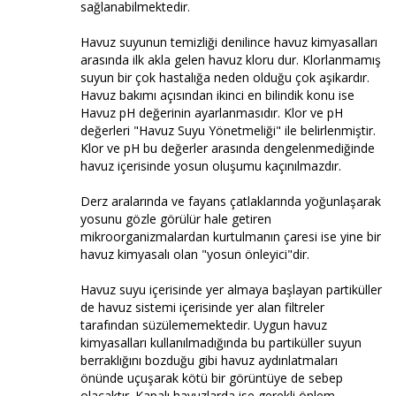
sağlanabilmektedir.
Havuz suyunun temizliği denilince havuz kimyasalları
arasında ilk akla gelen havuz kloru dur. Klorlanmamış
suyun bir çok hastalığa neden olduğu çok aşikardır.
Havuz bakımı açısından ikinci en bilindik konu ise
Havuz pH değerinin ayarlanmasıdır. Klor ve pH
değerleri "Havuz Suyu Yönetmeliği" ile belirlenmiştir.
Klor ve pH bu değerler arasında dengelenmediğinde
havuz içerisinde yosun oluşumu kaçınılmazdır.
Derz aralarında ve fayans çatlaklarında yoğunlaşarak
yosunu gözle görülür hale getiren
mikroorganizmalardan kurtulmanın çaresi ise yine bir
havuz kimyasalı olan "yosun önleyici"dir.
Havuz suyu içerisinde yer almaya başlayan partiküller
de havuz sistemi içerisinde yer alan filtreler
tarafından süzülememektedir. Uygun havuz
kimyasalları kullanılmadığında bu partiküller suyun
berraklığını bozduğu gibi havuz aydınlatmaları
önünde uçuşarak kötü bir görüntüye de sebep
olacaktır. Kapalı havuzlarda ise gerekli önlem