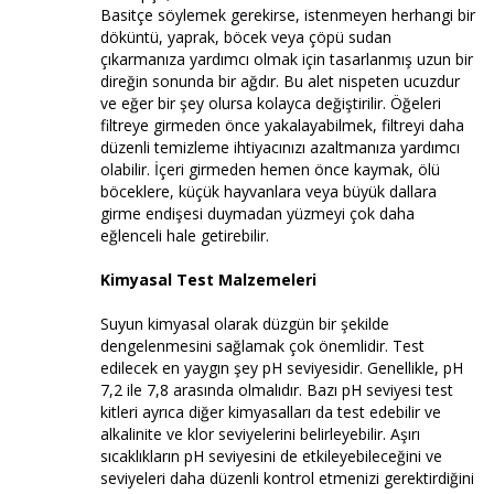
Basitçe söylemek gerekirse, istenmeyen herhangi bir
döküntü, yaprak, böcek veya çöpü sudan
çıkarmanıza yardımcı olmak için tasarlanmış uzun bir
direğin sonunda bir ağdır. Bu alet nispeten ucuzdur
ve eğer bir şey olursa kolayca değiştirilir. Öğeleri
filtreye girmeden önce yakalayabilmek, filtreyi daha
düzenli temizleme ihtiyacınızı azaltmanıza yardımcı
olabilir. İçeri girmeden hemen önce kaymak, ölü
böceklere, küçük hayvanlara veya büyük dallara
girme endişesi duymadan yüzmeyi çok daha
eğlenceli hale getirebilir.
Kimyasal Test Malzemeleri
Suyun kimyasal olarak düzgün bir şekilde
dengelenmesini sağlamak çok önemlidir. Test
edilecek en yaygın şey pH seviyesidir. Genellikle, pH
7,2 ile 7,8 arasında olmalıdır. Bazı pH seviyesi test
kitleri ayrıca diğer kimyasalları da test edebilir ve
alkalinite ve klor seviyelerini belirleyebilir. Aşırı
sıcaklıkların pH seviyesini de etkileyebileceğini ve
seviyeleri daha düzenli kontrol etmenizi gerektirdiğini