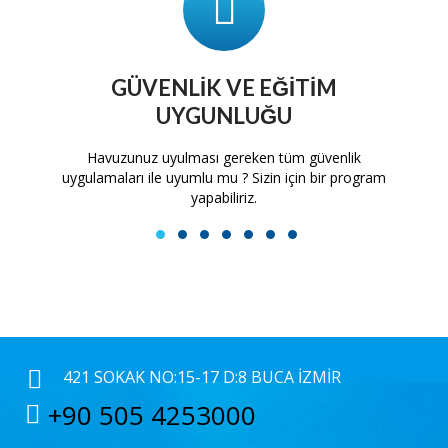
GÜVENLIK VE EĞITIM
UYGUNLUĞU
tam
Havuzunuz uyulması gereken tüm güvenlik
H
uygulamaları ile uyumlu mu ? Sizin için bir program
yapabiliriz.
1
2
3
4
5
6
7
421 SOKAK NO:15-17 D:8 BUCA İZMIR
+90 505 4253000