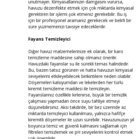
unutmayın. Kimyasallarınızın damgasını vurursa,
havuzu dezenfekte etmek için çok miktarda kimyasal
gerektiren bir işlemi şok etmeniz gerekebilir. Bu iş
için bir profesyonel aramanız gerekecek ve belirli bir
süre yüzmemenizi tavsiye edeceklerdir.
Fayans Temizleyici
Diğer havuz malzemelerinize ek olarak, bir karo
temizleme maddesine sahip olmanız önerilir.
Havuzdaki fayanslar su ile sürekli temas halindedir.
Bu, bazen tatsız görünen ve hatta havuzun kimyasal
seviyelerini etkileyebilecek birikintilere neden olabilir.
Döşemeleri kalsiyumdan ve lekelerden her türlü
kiremit temizleme maddesi ile temizleyin.
Fayanslarınız özellikle kirlenirse, büyük bir temizlik
çalışması yapmadan önce suyu tahliye etmeyi
düşünebilirsiniz. Aksi takdirde, bir bez üzerinde az
miktarda temizleyici kullanılması, yalnızca hafifçe
kiremitli döşemeler ile uzun sürebilir. Havuzunuzun yıl
boyunca temiz ve güvenli kalmasını sağlamak için
filtreleri temizlemek ve pH seviyelerini kontrol etmek
çok önemlidir.