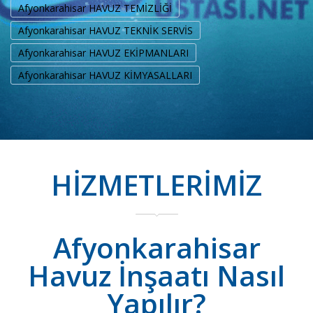
Afyonkarahisar HAVUZ TEMİZLİĞİ
Afyonkarahisar HAVUZ TEKNİK SERVİS
Afyonkarahisar HAVUZ EKİPMANLARI
Afyonkarahisar HAVUZ KİMYASALLARI
HİZMETLERİMİZ
Afyonkarahisar
Havuz İnşaatı Nasıl
Yapılır?