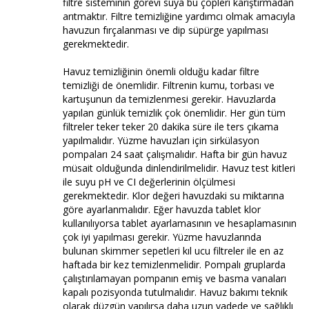
filtre sisteminin görevi suya bu çöpleri karıştırmadan
arıtmaktır. Filtre temizliğine yardımcı olmak amacıyla
havuzun fırçalanması ve dip süpürge yapılması
gerekmektedir.
Havuz temizliğinin önemli olduğu kadar filtre
temizliği de önemlidir. Filtrenin kumu, torbası ve
kartuşunun da temizlenmesi gerekir. Havuzlarda
yapılan günlük temizlik çok önemlidir. Her gün tüm
filtreler teker teker 20 dakika süre ile ters çıkama
yapılmalıdır. Yüzme havuzları için sirkülasyon
pompaları 24 saat çalışmalıdır. Hafta bir gün havuz
müsait olduğunda dinlendirilmelidir. Havuz test kitleri
ile suyu pH ve CI değerlerinin ölçülmesi
gerekmektedir. Klor değeri havuzdaki su miktarına
göre ayarlanmalıdır. Eğer havuzda tablet klor
kullanılıyorsa tablet ayarlamasının ve hesaplamasının
çok iyi yapılması gerekir. Yüzme havuzlarında
bulunan skimmer sepetleri kıl ucu filtreler ile en az
haftada bir kez temizlenmelidir. Pompalı gruplarda
çalıştırılamayan pompanın emiş ve basma vanaları
kapalı pozisyonda tutulmalıdır. Havuz bakımı teknik
olarak düzgün yapılırsa daha uzun vadede ve sağlıklı