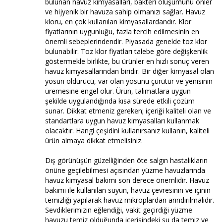
bulunan havuz kimyasalları, bakteri oluşumunu önler
ve hijyenik bir havuza sahip olmanızı sağlar. Havuz
kloru, en çok kullanılan kimyasallardandır. Klor
fiyatlarının uygunluğu, fazla tercih edilmesinin en
önemli sebeplerindendir. Piyasada genelde toz klor
bulunabilir. Toz klor fiyatları talebe göre değişkenlik
göstermekle birlikte, bu ürünler en hızlı sonuç veren
havuz kimyasallarından biridir. Bir diğer kimyasal olan
yosun öldürücü, var olan yosunu çürütür ve yenisinin
üremesine engel olur. Ürün, talimatlara uygun
şekilde uygulandığında kısa sürede etkili çözüm
sunar. Dikkat etmeniz gereken; içeriği kaliteli olan ve
standartlara uygun havuz kimyasalları kullanmak
olacaktır. Hangi çeşidini kullanırsanız kullanın, kaliteli
ürün almaya dikkat etmelisiniz.
Dış görünüşün güzelliğinden öte salgın hastalıkların
önüne geçilebilmesi açısından yüzme havuzlarında
havuz kimyasal bakımı son derece önemlidir. Havuz
bakımı ile kullanılan suyun, havuz çevresinin ve içinin
temizliği yapılarak havuz mikroplardan arındırılmalıdır.
Sevdiklerimizin eğlendiği, vakit geçirdiği yüzme
havuzu temiz olduğunda içerisindeki su da temiz ve