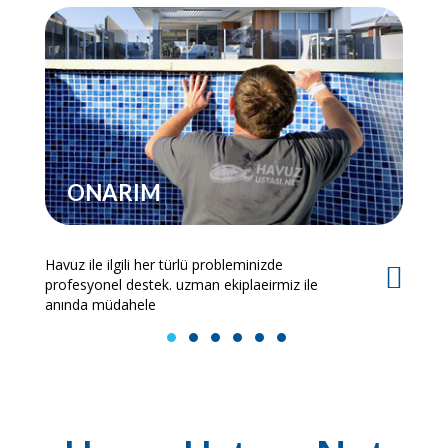
ONARIM
Havuz ile ilgili her türlü probleminizde
Es
profesyonel destek. uzman ekiplaeirmiz ile
bi
anında müdahele
1
2
3
4
5
6